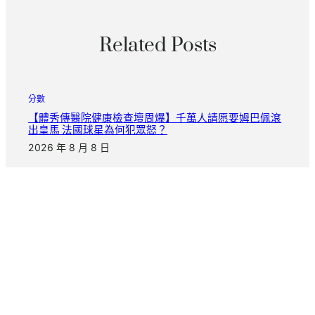
Related Posts
分數
【體秀傳醫院健康檢查壇周爆】千萬人請愿要姆巴佩滾
出皇馬 法國球星為何犯眾怒？
2026 年 8 月 8 日
分數
不拼AI規模和算力 新加坡要打造可托賴秀傳醫院巡檢解
決計劃
2026 年 8 月 8 日
分數
中國外貿“斷定性”帶給OSDER奧斯德汽車材料世界可貴
機遇
2026 年 8 月 8 日