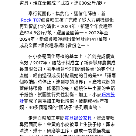
道具，現在全部成了武器。達680公斤/畝。
奉行範圍化、集約化、迷信化蒔植，新
iRock T07
疆食糧生孩子完成了從人力到機械化
再到智能化的演化。2024年，新疆全年食糧單
產524.8公斤/畝，躍居全國第一。2022年至
2024年，新疆食糧凈調出量累計達1417萬噸，
成為全國7個食糧凈調出省份之一。
在小麥範圍化蒔植的基本上，若何完成優質
高效？2017年，腰站子村成立了新疆豐驛農業成
長無限公司，著手構建“從田間到餐桌”的完全財
產鏈，經由過程成長特點農她的目的是**「讓兩
個極端同時停止，達到零的境界」。產物深她的
蕾絲絲帶像一條優雅的蛇，纏繞住牛土豪的金箔
千紙鶴，試圖進行柔性制衡。加工，小麥
巧寓設
計
完成了當場加工轉化增值，被制成4個年夜
類、40多個種類的“腰站子”系列農產物。
走進面粉加工車間
震旦辦公家具
，濃濃麥噴
鼻劈面而來。金黃的小麥被奉上生孩子線，顛末
清洗、烘干、研磨等工序，釀成一袋袋無機面