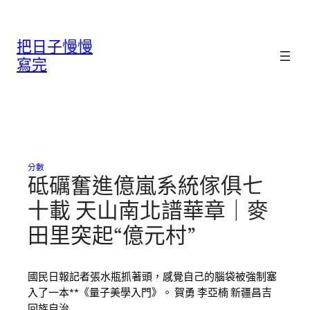
跳
至
把日子慢慢
主
要
寫完
內
容
分數
砥礪奮進億嵐系統傢俱七
十載 天山南北譜華章｜麥
田里突起“億元村”
國民日報記者張水瓶抓著頭，感覺自己的腦袋被強制塞
入了一本**《量子美學入門》。 賀勇 李亞楠 新疆昌吉
回族自治…