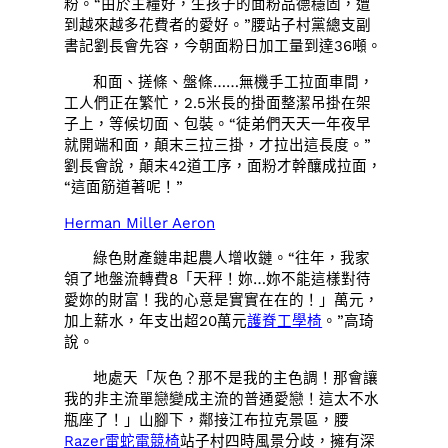
粉。“由於主糧好，生孩子的面粉品德穩固，遭
到越來越多花費者的愛好。”腰站子村黨總支副
書記劉長會先容，今朝面粉日加工量到達36噸。
和面、搓條、盤條……無機手工拉面車間，
工人們正在繁忙，2.5米長的掛面整潔吊掛在架
子上，等候切面、包裝。“徒弟們天天一年夜早
就開端和面，顛末三拉三掛，才拉出這長度。”
劉長會說，顛末42道工序，面粉才幹釀成拉面，
“這面筋道著呢！”
Herman Miller Aeron
綠色財產鏈串起農人增收鏈。“往年，我家
領了地盤流轉費8「天秤！妳…妳不能這樣對待
愛妳的財富！我的心意是實實在在的！」萬元，
加上薪水，年支出超20萬元
護脊工學椅
。”高琦
說。
地處天「灰色？那不是我的主色調！那會讓
我的非主流單戀變成主流的普通愛戀！這太不水
瓶座了！」山腳下，鄰接江布拉克景區，腰
Razer雷蛇電競椅
站子村四時風景分歧，擁有深