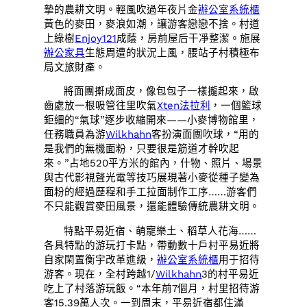
摯的農耕文明。輕風吹過年夜片金
辦公室系統櫃
黃色的麥田，麥浪如潮，讓游客戀戀不捨。村道
上綠樹
Enjoy121
成蔭，房前屋后干凈整潔。施展
辦公家具
生態周遭的狀況上風，腰站子村積極布
局文旅財產。
將面團搟成面皮，像包包子一樣攏起來，啟
齒處放一根吸管往里吹氣
Xten法拉利
，一個籃球
鉅細的“氣球”逐步收縮開來——小麥博物館里，
任務職員為游
Wilkhahn
客扮演面團吹球，“用的
是我們的無機面粉，只要很是筋道才幹吹起
來。”占地520平方米的館內，什物、照片、場景
與古代影視聲光電等技巧展現著小麥從種子變為
面粉的經過歷程和手工拉面制作工序……游客們
不只能觀賞麥田風景，還能體驗傳統農耕文明。
特點平易近宿、萌寵樂土、稻草人花海……
各具特點的游玩打卡點，帶動數十戶村平易近將
自家閑置衡宇改革進級，
辦公室系統櫃
用于招待
游客。現在，全村跨越1/
Wilkhahn
3的村平易近
吃上了村落游玩飯。“本年前7個月，村里招待游
客15.39萬人次。一到周末，平易近宿都住滿