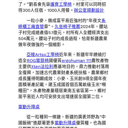
了。”劉長會先容
護脊工學椅
，村里可以同時招
待300人住宿、1000人用餐。
辦公室規劃設計
一粒小麥，做成富平易近強村的“年夜文
系
統櫃工廠直營
章”。
久坐椅子推薦
2024年，腰站
子村完成總產值5.1億元，村所有人全體經濟支出
504萬元。腰站子村的成長過程，恰是新疆農業
做年夜做強的一個縮影。
亞梭Artso工學椅
近年來，新疆牢牢繚繞打
造全
ROG電競椅
國優質
ergohuman 111
農牧產物
主要供
Xten法拉利
應基地目的，鼎力推動村落周
全復興，加速古代農業財產系統扶植，農業鄉村
成長獲得明顯成效：小麥、玉米創9項全國年夜
面積單產記載，建玉成國首個百萬畝級玉米“噸
糧田”，水產物產量穩居東南五省區第一，鄉村
居平易近人均可安排支出增速居全國第二位。
電動升降桌
從一粒種到一條鏈，新疆的廣袤郊野為“中
國飯碗”進獻著更多
電動升降桌
優質糧，也為國