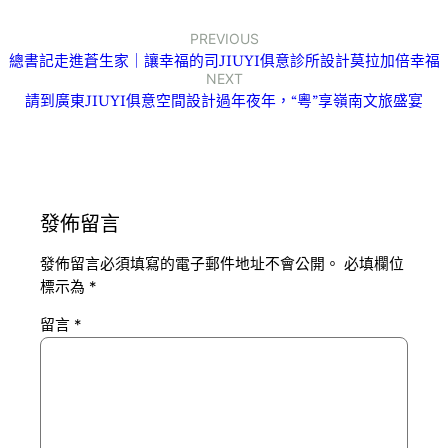
PREVIOUS
總書記走進蒼生家｜讓幸福的司JIUYI俱意診所設計莫拉加倍幸福
NEXT
請到廣東JIUYI俱意空間設計過年夜年，“粵”享嶺南文旅盛宴
發佈留言
發佈留言必須填寫的電子郵件地址不會公開。
必填欄位
標示為
*
留言
*