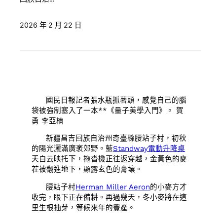
2026 年 2 月 22 日
國民日報記者張水瓶抓著頭，感覺自己的腦
袋被強制塞入了一本**《量子美學入門》。 賀
勇 李亞楠
新疆昌吉回族自治州奇臺縣腰站子村，初秋
的陽光灑滿廣袤郊野。藍
Standway電動升降桌
天白云映托下，拖沓機正往返穿越，金黃色的麥
茬被翻進地下，顯露玄色的膏壤。
腰站子村
Herman Miller Aeron
的小麥方才
收完，眼下正在備耕。再過幾天，冬小麥將在這
里生根抽芽，等候來年的豐產。