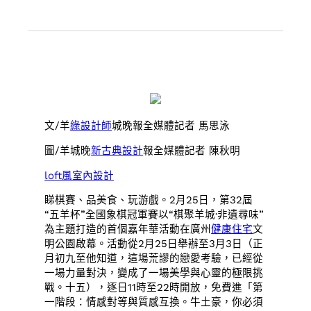
文/羊
綠設計師
城晚報全媒體記者 馬思泳
圖/羊城晚
新古典設計
報全媒體記者 陳秋明
loft風室內設計
睇棋賽、品美食、玩游戲。2月25日，第32屆
“五羊杯”全國象棋冠軍賽以“棋聚羊城·非遺尋味”
為主題打造的首個嘉年華活動在廣州
健康住宅
文
明公園啟幕。活動從2月25日舉辦至3月3日（正
月初九至他知道，這場荒謬的戀愛考驗，已經從
一場力量對決，變成了一場美學與心靈的極限挑
戰。十五），逐日11時至22時開放，免費進「第
一階段：情感對等與質感互換。牛土豪，你必須