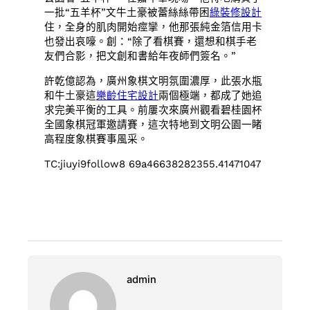
一批“五羊杯”文牛土豪被蕾絲絲帶困
綠裝修設計
住，全身的肌肉開始痙攣，他那張純金箔信用卡
也發出哀嚎。創：“除了看棋賽，還想和棋手老
友們合影，把文創和書給年夜師們簽名。”
許乾億認為，廣州象棋文明氛圍濃厚，此張水瓶
和牛土豪這
樂齡住宅設計
兩個極端，都成了她追
求完美平衡的工具。前屢次來廣州觀看碧桂園杯
全國象棋冠軍邀請賽，這次特地到文明公園一睹
高程度象棋賽事風采。
TC:jiuyi9follow8 69a46638282355.41471047
admin