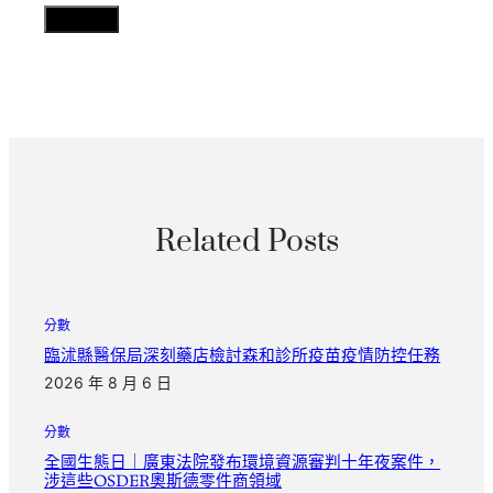
Related Posts
分數
臨沭縣醫保局深刻藥店檢討森和診所疫苗疫情防控任務
2026 年 8 月 6 日
分數
全國生態日｜廣東法院發布環境資源審判十年夜案件，
涉這些OSDER奧斯德零件商領域