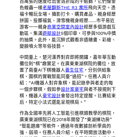
百萬張的速度吐出金箔折成的千紙鶴，它們像金
色蝗蟲一樣
老屋翻新
THE R3 寓所
飛向天空。憑
福卡暢玩全場。攝影打卡、購買產品、親身經歷
拼圖、投擲福氣、滑雪機親身經歷……市平易近
游客一一親身
商業空間室內設計
經歷多個游戲互
動區，集滿
遊艇設計
5個印章，可參與100%中獎
的抽獎。此外，能沉醉式觀看非遺糖畫、彩繪、
變臉噴火等年俗技藝。
中間臺上，楚河漢界對弈即將開鑼，嘉年華互動
攤位則“棋”趣實足。在廣東東湖棋院的攤位，放
置了兩臺AI下棋機器人
養生住宅
，分別供給象
棋、圍棋的實戰智能同臺“過招”。任務人員介
紹：“AI機器人對弈象棋，能記錄參與者走的每
一個步驟棋，假如參
設計家豪宅
與者不按規則下
棋，機器人
豪宅設計
會發出特定提醒。比賽結束
后，特定小法式還能呈現棋局。”
作為全國率先將人工智能引進棋類教學的棋院，
廣東東湖棋院已在2018年開發了“東湖練功房”
“智能題庫”等軟件，通過年夜數據剖析學員的
強、弱項。任務人員介紹，在平時開放活動中，