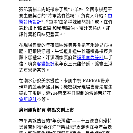
張記清補羊肉城帶來了與“五羊杯”全國象棋冠軍
賽主題契合的“將軍醬竹篙粉”，負責人介紹：
中
醫診所設計
“‘將軍醬’由多種辣椒熬制而成，在竹
篙粉加上‘將軍醬’和秘制醬油、蜜汁叉燒肉，能
讓竹篙粉風味更豐富。”
在現場售賣的年夜灣區經典美食還有禾師兄布拉
腸、肥銀碗仔翅、牛當道非遺牛雜蓮噴鼻樓經典
蘿卜糕禮盒、泮溪酒家廣府賀
禪風室內設計
年手
信、噴鼻
客變設計
港年夜三元雞仔餅、鴛鴦王港
式鴛鴦奶茶等。
在潮水新銳美食攤位，卡朋中餐 KAKKAK帶來
現烤的藍莓奶酪貝果；機密觀光現場售賣法度焦
糖布丁蛋撻；躍Yue帶來春日限制的雪梨茉莉花
會所設計
茶等。
廣州靚貨好買 特點文創上市
市平易近熟習的“年夜灣雞”——十五運會和殘特
奧會吉利物“喜洋洋”“樂融融”周邊也在嘉年華表