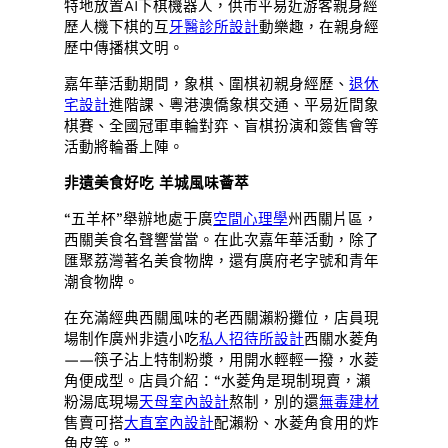
特地放置AI下棋機器人，供市平易近游客親身經
歷人機下棋的互
牙醫診所設計
動樂趣，在親身經
歷中傳播棋文明。
嘉年華活動期間，象棋、圍棋初親身經歷、
退休
宅設計
進階課、粵港澳僑象棋交通、平易近間象
棋賽、全國冠軍車輪對弈、盲棋扮演和簽售會等
活動將輪番上陣。
非遺美食好吃 羊城風味薈萃
“五羊杯”舉辦地處于廣
空間心理學
州西關片區，
西關美食名聲響當當。在此次嘉年華活動，除了
匯聚荔灣著名美食物牌，還有廣府老字號和青年
潮食物牌。
在充滿經典西關風味的老西關瀨粉攤位，店員現
場制作廣州非遺小吃
私人招待所設計
西關水菱角
——筷子沾上特制粉漿，用開水輕輕一撥，水菱
角便成型。店員介紹：“水菱角是現制現賣，瀨
粉湯底現場
天母室內設計
熬制，別的還
無毒建材
售賣可搭
大直室內設計
配瀨粉、水菱角食用的炸
魚皮等。”