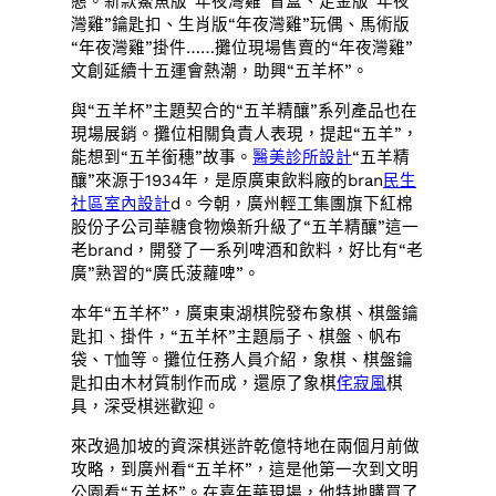
態。新款鰲魚版“年夜灣雞”盲盒、足金版“年夜
灣雞”鑰匙扣、生肖版“年夜灣雞”玩偶、馬術版
“年夜灣雞”掛件……攤位現場售賣的“年夜灣雞”
文創延續十五運會熱潮，助興“五羊杯”。
與“五羊杯”主題契合的“五羊精釀”系列產品也在
現場展銷。攤位相關負責人表現，提起“五羊”，
能想到“五羊銜穗”故事。
醫美診所設計
“五羊精
釀”來源于1934年，是原廣東飲料廠的bran
民生
社區室內設計
d。今朝，廣州輕工集團旗下紅棉
股份子公司華糖食物煥新升級了“五羊精釀”這一
老brand，開發了一系列啤酒和飲料，好比有“老
廣”熟習的“廣氏菠蘿啤”。
本年“五羊杯”，廣東東湖棋院發布象棋、棋盤鑰
匙扣、掛件，“五羊杯”主題扇子、棋盤、帆布
袋、T恤等。攤位任務人員介紹，象棋、棋盤鑰
匙扣由木材質制作而成，還原了象棋
侘寂風
棋
具，深受棋迷歡迎。
來改過加坡的資深棋迷許乾億特地在兩個月前做
攻略，到廣州看“五羊杯”，這是他第一次到文明
公園看“五羊杯”。在嘉年華現場，他特地購買了