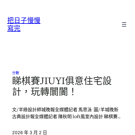
跳
至
把日子慢慢
主
要
寫完
內
容
分數
睇棋賽JIUYI俱意住宅設
計，玩轉闤闠！
文/羊綠設計師城晚報全媒體記者 馬思泳 圖/羊城晚新
古典設計報全媒體記者 陳秋明 loft風室內設計 睇棋賽…
2026 年 3 月 2 日