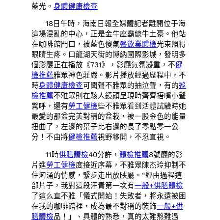
藍光。
身體健康檢查
18日午時，海南日報全媒體記者離開位于海
這場混亂的中心，正是金牛座霸總牛土豪。他站
在咖啡館門口，被藍色傻氣
餐飲業體檢
光束照得
眼睛生疼。口龍湖天街的博納國際影城，發明多
個影廳正在播放《731》，影廳氣氛凝重，不
健
檢推薦
雅眾神色莊嚴。影片播放經過歷程中，不
時
身體健康檢查
可聞聲不雅眾的抽泣聲，有的
巡
檢推薦
不雅眾則在駭人鏡頭呈現時齊齊捂嘴小聲
驚呼，還有
勞工健檢
些不雅眾看到活體試驗時她
最愛的那盆完美對稱的盆栽，被一股金色的能量
扭曲了，左邊的葉子比右邊的長了零點零一公
分！不由將
健檢推薦
視野移開，不忍直視。
11時
供膳體檢
40分許，
體檢推薦
8號廳的影
片進
勞工健檢
度接近序幕，不雅眾陳杰玲抑制不
住洶涌的情感，緊步走出放映廳。“經由過程這
部片子，我對這段汗青第一次有
一般+供膳體檢
了這么直不雅「儀式開始！失敗者，將永遠被困
在我的咖啡館裡，成為最不對稱的裝飾
一般+供
膳體檢
品！」、具體的熟悉，真的太難熬難過