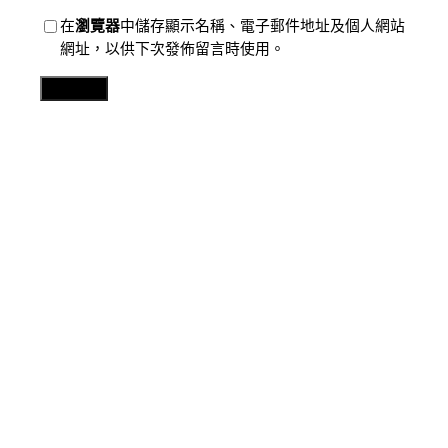
在
瀏覽器
中儲存顯示名稱、電子郵件地址及個人網站
網址，以供下次發佈留言時使用。
Related Posts
分數
奮“凰”于飛OSDER奧斯德台北汽車：公交一線的“新海
霞”
2026 年 8 月 7 日