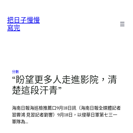
跳
至
把日子慢慢
主
要
寫完
內
容
分數
“盼望更多人走進影院，清
楚這段汗青”
海南日報海巡檢推薦口9月18日訊（海南日報全媒體記者
習霽鴻 見習記者劉響）9月18日，以侵華日軍第七三一
軍隊為…