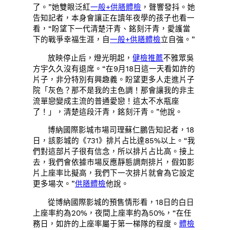
了。”她雙眼泛紅
一般+供膳體檢
，聲響發抖。她
告知記者，本身會讓正在讀年夜學的孩子也看一
看，“盼望下一代清楚汗青、銘刻汗青，愛護當
下的戰爭幸福生涯，自
一般+供膳體檢
立自強。”
放映停止后，燈光明起，
健檢推薦
不雅眾吳
方宇久久沒有退席。“在9月18日這一天看如許的
片子，非分特別有興趣義。盼望更多人走進片子
院「灰色？那不是我的主色調！那會讓我的非主
流單戀變成主流的普通愛戀！這太不水瓶座
了！」，清楚這段汗青，銘刻汗青。”他說。
博納國際影城市場司理蘇仁鵬告知記者，18
日，該影城的《731》排片占比達85%以上。“我
們對這部片子很有信念，所以排片占比高。接上
去，我們會依據市場反應靜態調劑排片，假如影
片上座率比擬高，我們下一次排片就會為它設定
更多場次。”
供膳體檢
他說。
從博納國際影城的預售情形看，18日的白日
上座率約為20%，夜間上座率約為50%，“在任
務日，如許的上座率屬于第一梯隊的程度。
體檢