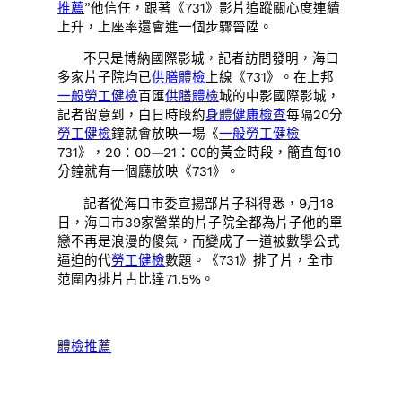
推薦
”他信任，跟著《731》影片追蹤關心度連續
上升，上座率還會進一個步驟晉陞。
不只是博納國際影城，記者訪問發明，海口
多家片子院均已
供膳體檢
上線《731》。在上邦
一般勞工健檢
百匯
供膳體檢
城的中影國際影城，
記者留意到，白日時段約
身體健康檢查
每隔20分
勞工健檢
鐘就會放映一場《
一般勞工健檢
731》，20：00—21：00的黃金時段，簡直每10
分鐘就有一個廳放映《731》。
記者從海口市委宣揚部片子科得悉，9月18
日，海口市39家營業的片子院全都為片子他的單
戀不再是浪漫的傻氣，而變成了一道被數學公式
逼迫的代
勞工健檢
數題。《731》排了片，全市
范圍內排片占比達71.5%。
體檢推薦