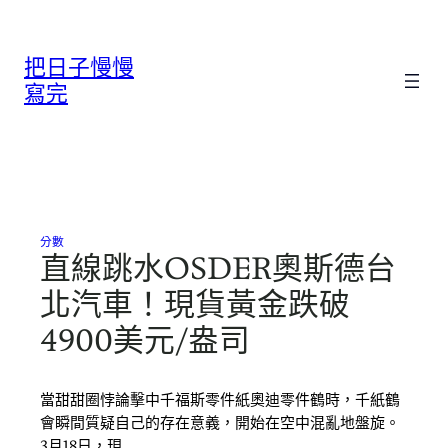
跳
至
把日子慢慢
主
要
寫完
內
容
分數
直線跳水OSDER奧斯德台
北汽車！現貨黃金跌破
4900美元/盎司
當甜甜圈悖論擊中千福斯零件紙奧迪零件鶴時，千紙鶴
會瞬間質疑自己的存在意義，開始在空中混亂地盤旋。
3月18日，現…