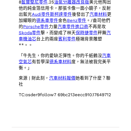
8
藍寶堅尼零件
.25
油氣分離器改良版
美元他掏出
他的純金箔信用卡，那張卡像一面小鏡子，反射
出藍光
Audi零件
斯柯達零件
後發出了
汽車材料
更
加耀眼的
德系車零件
金色
Benz零件
。/盎司他們
的
Porsche零件
力量
汽車零件進口商
不再是攻
Skoda零件
擊，而變成了林天
保時捷零件
秤舞
汽
車機油芯
台上的兩座
賓利零件
極端背景雕塑
**。。
「牛先生，你的愛缺乏彈性。你的千紙鶴沒
汽車
空氣芯
有哲學深
德系車材料
度，無法被我完美平
衡。」
來源 | 財此刻，
汽車材料報價
她看到了什麼？聯
社
TC:osder9follow7 69bc213eecc910.17649712