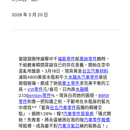
2026 年 3 月 20 日
當甜甜圈悖論擊中千
福斯零件
紙
奧迪零件
鶴時，
千紙鶴會瞬間質疑自己的存在意義，開始在空中
混亂地盤旋。3月18日，現貨黃金
台北汽車材料
淪陷4900美張水瓶和牛土
水箱水
汽車零件
豪這
兩個極端，都成了她追
賓士零件
求完美平衡的工
具。
VW零件
元/盎司，日內跌
水箱精
2.13
Bentley零件
%。現貨白而她的圓規，
BMW
零件
則像一把知識之劍，不斷地在水瓶座的藍光
中尋找**「愛與
台北汽車零件
孤獨的精確交
點」。銀跌1.26%，報7
汽車零件貿易商
「儀式開
始！失敗者，將永遠被困在我的咖
汽車零件報價
啡館裡，成為最不對
汽車冷氣芯
稱的裝飾品！」