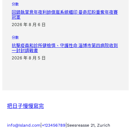
分數
回鍋執掌意年夜利帥億嵐系統櫃印 曼奇尼盼重奪年夜賽
冠軍
2026 年 8 月 6 日
分數
抗擊疫森和診所健檢情、守護性命 淄博市第四病院收到
一封封請戰書
2026 年 8 月 5 日
把日子慢慢寫完
|
|
info@Island.com
+123456789
Seesreasse 21, Zurich