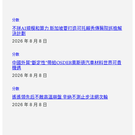
分數
不拼AI規模和算力 新加坡要打造可托賴秀傳醫院巡檢解
決計劃
2026 年 8 月 8 日
分數
中國外貿“斷定性”帶給OSDER奧斯德汽車材料世界可貴
機遇
2026 年 8 月 8 日
分數
遙遙領先后不敵高溫崩盤 辛納不測止步法網次輪
2026 年 8 月 8 日