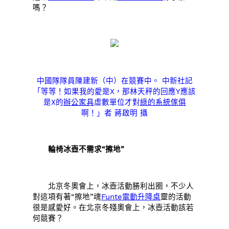
嗎？
中國隊隊員陳建新（中）在競賽中。 中新社記
「等等！如果我的愛是X，那林天秤的回應Y應該
是X的
辦公家具
虛數單位才對
綠的系統傢俱
啊！」者 蔣啟明 攝
輪椅冰壺不需求“擦地”
北京冬奧會上，冰壺活動勝利出圈，不少人
對這項有著“擦地”魂
Funte電動升降桌
靈的活動
很是感愛好。在北京冬殘奧會上，冰壺活動該若
何競賽？