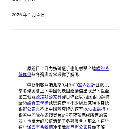
2026 年 2 月 4 日
原題目：目力妨礙選手也能射擊？這
綠的系
統傢俱
些冬殘奧冷常識你了解嗎
中新網客戶端北京3月8
100室內設計
日電 北
京冬殘奧會上，中國代表團延續傑出狀況，截至
第三個競
歐凌辦公家具
賽日停止以7金8銀10銅持
續領
護脊工學椅
跑獎牌榜。不少網友感嘆本身快
跟
辦公家具
不上中國隊奪牌的速率
ROG電競椅
。
跟著中國隊在冬殘奧會6個年夜項完成所有的表
態，也讓大師加倍清楚了冬殘奧會。那么，這些
這些
辦公室系統櫃
冷常識
震旦辦公家具
你了解