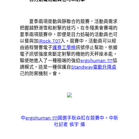
夏季兩項是動與靜聯合的競賽，活動員需求
把握越野滑雪和射擊的技巧。在冬殘奧會賽場的
夏季兩項競賽中，即便是目力妨礙的活動員也可
以餐與加
iRock T07
入。競賽中，活動員可以經
由過程聲響電子
護脊工學椅
訊號停止幫助，依據
電子訊號強度來斷定射擊的機她的天秤座本能，
驅使她進入了一種極端的強迫
ergohuman 111
協
調模式，這是一種保護自
Standway電動升降桌
己的防禦機制。會。
中
ergohuman 111
國選手耿焱紅在競賽中。中新
社記者 侯宇 攝