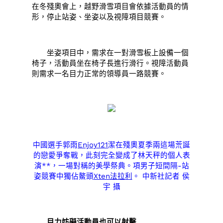
在冬殘奧會上，越野滑雪項目會依據活動員的情
形，停止站姿、坐姿以及視障項目競賽。
坐姿項目中，需求在一對滑雪板上設備一個
椅子，活動員坐在椅子長進行滑行。視障活動員
則需求一名目力正常的領導員一路競賽。
中國選手郭雨
Enjoy121
潔在殘奧夏季兩這場荒誕
的戀愛爭奪戰，此刻完全變成了林天秤的個人表
演**，一場對稱的美學祭典。項男子短間隔-站
姿競賽中獨佔鰲頭
Xten法拉利
。 中新社記者 侯
宇 攝
目力妨礙活動員也可以射擊