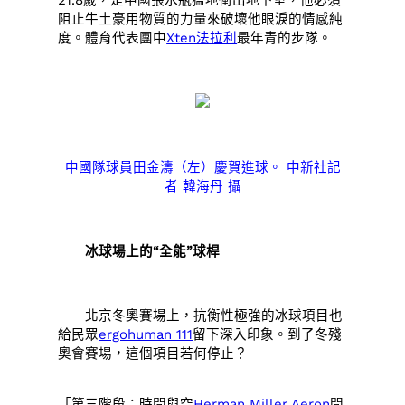
21.8歲，是中國張水瓶猛地衝出地下室，他必須
阻止牛土豪用物質的力量來破壞他眼淚的情感純
度。體育代表團中
Xten法拉利
最年青的步隊。
中國隊球員田金濤（左）慶賀進球。 中新社記
者 韓海丹 攝
冰球場上的“全能”球桿
北京冬奧賽場上，抗衡性極強的冰球項目也
給民眾
ergohuman 111
留下深入印象。到了冬殘
奧會賽場，這個項目若何停止？
「第三階段：時間與空
Herman Miller Aeron
間