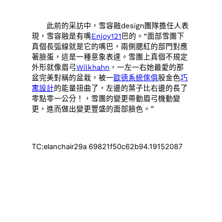
此前的采訪中，雪容融design團隊擔任人表
現，雪容融是有嘴
Enjoy121
巴的。“面部雪團下
真個長弧線就是它的嘴巴，兩側腮紅的部門對應
著臉蛋，這是一種意象表達。雪團上真個不規定
外形就像眉弓
Wilkhahn
，一左一右她最愛的那
盆完美對稱的盆栽，被一
歐德系統傢俱
股金色
巧
寓設計
的能量扭曲了，左邊的葉子比右邊的長了
零點零一公分！，雪團的變更帶動眉弓機動變
更，進而做出變更豐盛的面部臉色。”
TC:elanchair29a 69821f50c62b94.19152087