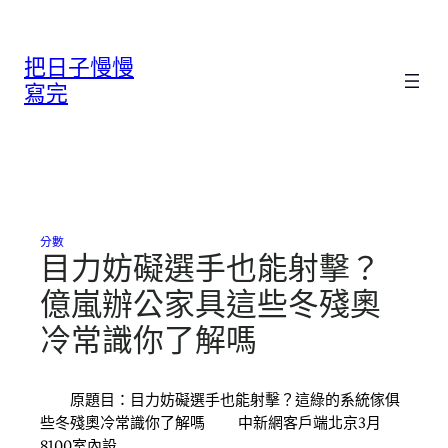
跳
至
把日子慢慢
主
要
寫完
內
容
分數
目力妨礙選手也能射擊？
億嵐辦公家具這些冬殘奧
冷常識你了解嗎
原題目：目力妨礙選手也能射擊？這綠的系統傢俱
些冬殘奧冷常識你了解嗎 中新網客戶端北京3月
8100室內設…