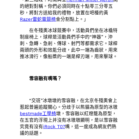
的絕對對稱。你們必須同時在十點零三分零五
秒，將對方送給我的禮物，放置在吧檯的黃
Razer雷蛇電競椅
金分割點上。」
在冬殘奧冰球競賽中，活動員們坐在冰橇特
制座椅上，球桿是活動員們手中的“神器”，沖
刺、急轉、急剎、傳球、射門等都需求它。球桿
兩頭的外形和效能分歧，此中一端為齒狀，用來
推冰滑行，像船槳的一端是桿刃端，用來擊球。
雪容融有嘴嗎？
“交班”冰墩墩的雪容融，在北京冬殘奧會上
惹起普遍追蹤關心。分歧于以熊貓為原型的冰墩
bestmade工學椅
墩，雪容融以紅燈籠為原型，
在五官的浮現上并沒有冰墩墩顯明，是以雪容融
究竟有沒有
iRock T07
嘴，這一度成為網友們熱
議的話題。