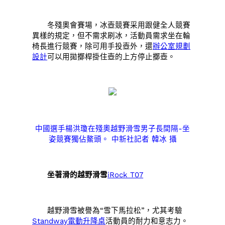
冬殘奧會賽場，冰壺競賽采用跟健全人競賽
異樣的規定，但不需求刷冰，活動員需求坐在輪
椅長進行競賽，除可用手投壺外，還
辦公室規劃
設計
可以用拋擲桿掛住壺的上方停止擲壺。
中國選手楊洪瓊在殘奧越野滑雪男子長間隔-坐
姿競賽獨佔鰲頭。 中新社記者 韓冰 攝
坐著滑的越野滑雪
iRock T07
越野滑雪被譽為“雪下馬拉松”，尤其考驗
Standway電動升降桌
活動員的耐力和意志力。