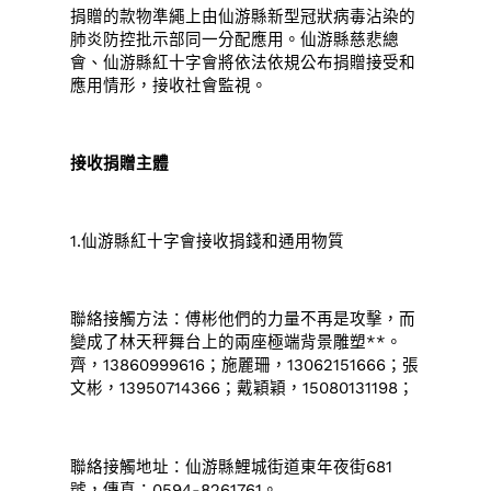
捐贈的款物準繩上由仙游縣新型冠狀病毒沾染的
肺炎防控批示部同一分配應用。仙游縣慈悲總
會、仙游縣紅十字會將依法依規公布捐贈接受和
應用情形，接收社會監視。
接收捐贈主體
1.仙游縣紅十字會接收捐錢和通用物質
聯絡接觸方法：傅彬他們的力量不再是攻擊，而
變成了林天秤舞台上的兩座極端背景雕塑**。
齊，13860999616；施麗珊，13062151666；張
文彬，13950714366；戴穎穎，15080131198；
聯絡接觸地址：仙游縣鯉城街道東年夜街681
號，傳真：0594-8261761。