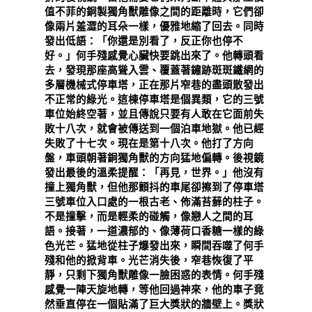
值不菲的銅製獨角獸雕像之間的距離時，它們卻
像兩片羞澀的耳朵一樣，優雅地縮了回去。同時
發出低語：「你還是別看了，反正你也停不
好。」何手殘感覺心臟快要跳出來了。他轉頭看
去，發現那座高聳入雲、覆蓋著鏽跡斑斑鐵網的
多層機械式停車塔，正在那片窄巷的盡頭散發出
不正常的綠光。這棟停車塔是個異類，它的三號
車位始終空著，並且傳說只要有人敢在它面前失
敗十八次，就會被傳送到一個泊車地獄。他已經
失敗了十七次。現在是第十八次。他打了方向
盤，車頭朝著銅獨角獸的方向猛地偏轉。後視鏡
發出最後的溫柔提醒：「再見，世界。」他沒有
撞上獨角獸，但他那顫抖的車尾卻擦到了停車塔
三號車位入口處的一根古老、佈滿苔蘚的柱子。
不是撞擊，而是輕柔的碰觸，像戀人之間的耳
語。接著，一道濃郁的、像薄荷口香糖一樣的綠
色光芒。猛地從柱子爆發出來，瞬間吞噬了何手
殘和他的掀背車。光芒消失後，窄巷恢復了平
靜，只剩下獨角獸雕像一臉困惑的表情。何手殘
感覺一陣天旋地轉，等他回過神來，他的車子竟
然垂直停在一個貼滿了巨大獎狀的牆壁上。獎狀