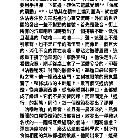
要用手指彈一下缸邊，確保它能感受到**「溫和
的震動」**，以助其在精神上達到圓滿。就在廖
沾沾專注於與蒜泥進行心靈交流時，外面的世界
開始發出一些不對勁的信號。首先是聲音。街上
所有的汽車喇叭同時發出了一個持續不斷、低沉
且潮濕的「咕嚕——咕嚕——」聲。這聲音不是
引擎聲，也不是正常的鳴笛聲，而像是一個巨大
的、消化不良的胃在哀嚎。廖沾沾皺著眉頭，這
嚴重干擾了他蒜泥的「寧靜冥想」。他決定出去
看個究竟，順手從桌上拿了一張髒兮兮的，印著
《沾醬秘笈》封面的皺衛生紙，塞進口袋以備不
時之需。他一腳踏出店門，立刻被眼前的景象震
驚了。整條城市的主幹道上，數百個交通信號
燈，從東邊到西邊，從高架橋到巷弄口，全部變
成了綠燈。它們不是交替閃爍，而是固定在「通
行」的狀態，同時，每一個燈箱都發出了那種
「咕嚕咕嚕」的聲音，並且有一層淡淡的、熱氣
騰騰的白霧從燈箱的頂部冒出，散發出一種難以
名狀的——麵粉蒸煮過頭的氣味。「麵粉焦慮？
還是過度發酵？」廖沾沾是個醬料學家，對所有
食物相關的氣味都極度敏感。他聞出來了，這是