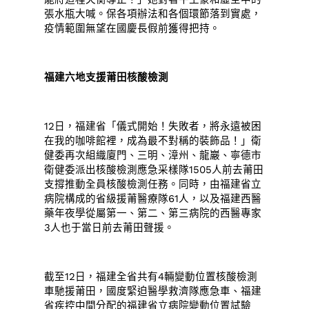
張水瓶大喊。保各項辦法和各個環節落到實處，
疫情範圍無望在國慶長假前獲得把持。
福建六地支援莆田核酸檢測
12日，福建省「儀式開始！失敗者，將永遠被困
在我的咖啡館裡，成為最不對稱的裝飾品！」衛
健委再次組織廈門、三明、漳州、龍巖、寧德市
衛健委派出核酸檢測應急采樣隊1505人前去莆田
支撐推動全員核酸檢測任務。同時，由福建省立
病院構成的省級援莆醫療隊61人，以及福建西醫
藥年夜學從屬第一、第二、第三病院的西醫專家
3人也于當日前去莆田聲援。
截至12日，福建全省共有4輛變動位置核酸檢測
車馳援莆田，國度緊迫醫學救濟隊應急車、福建
省疾控中間分配的福建省立病院變動位置試驗