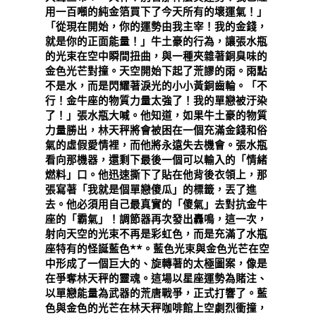
用一百噸的純金箔買下了今天所有的壞運氣！」
「從現在開始，你的運勢由我主宰！我的金錢，
就是你的正面能量！」牛土豪的行為，讓張水瓶
的光束在空中瞬間扭曲，與一種夾雜著銅臭味的
金色光芒對撞。天空開始下起了荒謬的雨。雨點
不是水，而是閃耀著淚光的小小黃銅齒輪。「不
行！金牛座的物質力量太強了！我的單戀被汙染
了！」張水瓶大喊。他知道，如果牛土豪的物質
力量勝出，林天秤將會被困在一個充滿金錢和俗
氣的虛假愛情裡，而他將永遠失去機會。張水瓶
看向那機器，還剩下最後一個可以輸入的「情緒
燃料」口。他迅速撕下了貼在他背後衣領上，那
張寫著「我就是個單戀傻瓜」的標籤，丟了進
去。他必須用自己最真實的「傻氣」去對抗金牛
座的「霸氣」！調節器再次發出轟鳴，這一次，
射向天空的光束不再是彩虹色，而是充滿了水瓶
座特有的怪誕藍色**。藍色光束與金色光芒在空
中形成了一個巨大的、旋轉著的太極圖案，像是
在爭奪林天秤的靈魂。這場以星座運勢為賭注、
以單戀能量為武器的荒唐戰爭，正式打響了。藍
色與金色的光芒在林天秤咖啡館上空劇烈衝撞，