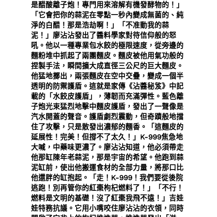
是醋酸離子炮！專門用來溶解有機發酵物的！」
「它會把你的蒜泥在零點一秒內變成無菌的、純
淨的白醋！那是浩劫啊！」「不准動我的蒜
泥！」廖沾沾發出了醬料學家對待信仰般的怒
吼。他以一種專業包水餃的極限速度，從旁邊的
麵粉堆中抓起了兩團麵皮。麵皮被他用氣功般的
捏製手法，瞬間擴大成直徑三公尺的巨大麵皮。
他猛地擲出，兩張麵皮在空中交疊，變成一個半
透明的防禦護盾。這就是家傳《沾醬秘笈》中記
載的「水餃皮護盾」，薄韌而充滿彈性。藍色離
子炮光束猛烈地擊中麵皮護盾，發出了一聲像是
汽水開蓋的聲音。護盾劇烈震動，但奇蹟般地擋
住了攻擊，只是散發出濃郁的麵香。「這麵皮的
延展性！完美！但撐不了太久！」K-999焦急地
大喊，中藥味更濃了。廖沾沾知道，他必須帶走
他那缸陳年老蒜泥，那是宇宙的希望。他跑到蒜
泥缸前，使出他搬運食材的全部力量，將那口比
他還胖的缸抱起。「走！K-999！我們要從後院
逃跑！別再管你的紅棗枸杞燃料了！」「不行！
燃料是文明的基礎！沒了紅棗我飛不遠！」吉娃
娃特務抗議。它用小嘴咬住廖沾沾的衣領，同時