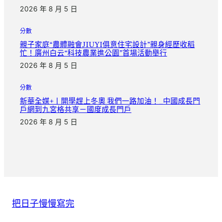
2026 年 8 月 5 日
分數
親子家庭“農體融會JIUYI俱意住宅設計”親身經歷收稻
忙！廣州白云“科技農業進公園”首場活動舉行
2026 年 8 月 5 日
分數
新華全媒+丨開學趕上冬奧 我們一路加油！_中國成長門
戶網到九宮格共享－國度成長門戶
2026 年 8 月 5 日
把日子慢慢寫完