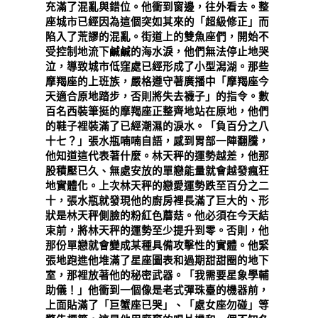
充滿了混亂與錯位。他衝到窗邊，往外看去。整
座城市已經因為這個突如其來的「超級修正」而
陷入了荒謬的混亂。街道上的雙魚座們，開始不
受控制地流下鹹鹹的海水淚，他們無法停止地哭
泣，導致城市低窪處已經形成了小型潟湖。那些
摩羯座的上班族，嚴格遵守著廣播中「摩羯座今
天適合原地踏步，否則將失去襪子」的指令。數
百名西裝筆挺的摩羯座正整齊地站在原地，他們
的鞋子裡裝滿了已經潮濕的淚水。「負百分之八
十七？」張水瓶喃喃自語，感到胃部一陣翻騰，
他知道這代表著什麼。林天秤的運勢越差，他那
股積壓已久、無處安放的單戀能量就會越發瘋狂
地實體化。上次林天秤的戀愛運勢跌至百分之二
十，張水瓶就發現他的廚房裡長滿了巨大的、形
狀是林天秤側臉的粉紅色蘑菇。他必須在今天結
束前，將林天秤的運勢至少提升到零。否則，他
那份單戀就會變成某種具備攻擊性的實體。他緊
張地跑進他堆滿了星座圖表和過期甜甜圈的地下
室，那裡放著他的秘密武器。「我需要星象學輔
助儀！」他衝到一個像是老式彈珠臺的機器前，
上面貼滿了「巨蟹座已哭」、「處女座勿碰」等