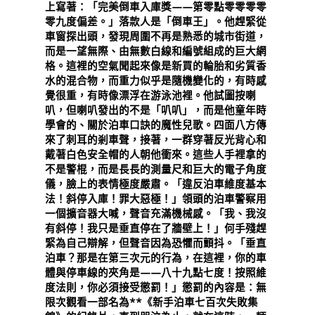
上寫著：「完美倒車入庫獎——第零點零零零零
零九度偏差。」落款人是「倒車王」。他趕緊從
車窗探出頭，發現周圍不再是熟悉的城市街道，
而是一望無際、由無數白線和編號組成的巨大網
格。這裡的空氣聞起來像是新買的輪胎和劣質香
水的混合物，而重力似乎是隨機變化的，有時感
覺很重，有時像漂浮在游泳池裡。他試圖按喇
叭，但喇叭發出的不是「叭叭」，而是他童年時
學會的、關於泊車口訣的魔性兒歌。四面八方傳
來了刺耳的剎車聲，接著，一群穿著反光背心和
戴著白色安全帽的人朝他衝來。這些人手裡拿的
不是警棍，而是長長的測量尺和巨大的電子角度
儀，臉上的表情極度嚴肅。「違反泊車維度基本
法！斜停入庫！罪大惡極！」領頭的泊車警察用
一個擴音器大喊，聲音充滿機械感。「我、我沒
有斜停！我只是垂直停在了牆壁上！」何手殘趕
緊為自己辯解，但聲音因為恐懼而顫抖。「垂直
泊車？那是在第三次元的行為，在這裡，你的車
體與停車線的夾角是——八十九點七度！按照維
度法則，你必須接受懲罰！」懲罰的內容是：無
限次觀看一部名為**《新手泊車七百次失敗集