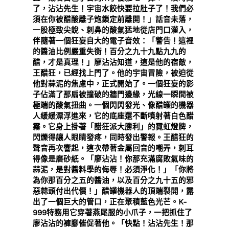
了，沾沾先生！宇宙水餃快要拉肚子了！我們必
須在你被醋酸離子炮鎖定前離開！」話音未落，
一股極致尖銳、刺鼻的酸氣猛地從店門口灌入，
伴隨著一個狂妄自大的電子音效：「警告！這裡
的醬油比例嚴重失衡！百分之九十九點九九的
醋，才是真理！」廖沾沾知道，這是他的宿敵，
王醋狂，已經找上門了。他的宇宙冒險，被迫從
他對蒜泥的焦慮中，正式開始了。一個狂妄的影
子佔滿了那扇被撞破的牆門邊緣，光線一瞬間被
極端的酸氣扭曲。一個閃閃發光、像醋罐的機器
人緩緩漂浮進來，它的底座還不斷噴射著白色醋
霧。它身上掛著「醋狂派大勝利」的霓虹燈牌，
閃爍得讓人眼睛發疼，同時發出警報。王醋狂的
聲音再次響起，這次帶著金屬回音的嘲弄，刺耳
得像是磨砂紙。「廖沾沾！你那充滿腐敗氣味的
蒜泥，是對醬料學的侮辱！必須淨化！」「你將
為你那百分之五的醬油，以及百分之九十五的邪
惡蒜頭付出代價！」醋罐機器人的頂端裂開，露
出了一個巨大的管口，正在聚積藍色光芒。K-
999特務用它穿著燕尾服的小爪子，一把抓住了
廖沾沾的褲腳催促著他。「快點！沾沾先生！那