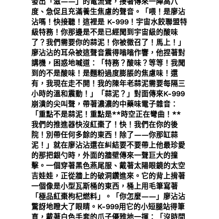
發出「滋——」的電流聲，接著傳來一陣高八
度、急促且充滿養生焦慮的聲音。「喂！是廖沾
沾嗎！快接聽！這裡是 K-999！宇宙水餃聯盟特
級特務！你那邊是不是已經聞到宇宙級的酸味
了？我們需要你的蒜泥！你被徵召了！馬上！」
廖沾沾的耳朵被這聲音震得嗡嗡作響，他捏著對
講機，困惑地喊道：「特務？酸味？等等！我聞
到的不是酸味！是麵粉過度膨脹的焦慮味！還
有，我現在走不開！我的陳年老蒜泥需要每隔三
小時的溫和震動！」「蒜泥？」對面傳來K-999
崩潰的尖叫聲，帶著濃濃的中藥味電子雜音：
「重點不是蒜泥！重點是**時空正在彎曲！**
我們的推進器快沒紅棗了！快！我們在你的後
院！別帶任何多餘的東西！除了——你那缸蒜
泥！」就在廖沾沾還在糾結要不要帶上他最珍愛
的那把銀勺時，外面的牆壁傳來一聲巨大的撞
擊。一個穿著黑色燕尾服、戴著太陽眼鏡的太空
吉娃娃，正從牆上的破洞鑽進來。它的背上揹著
一個像是小型瓦斯桶的東西，桶上用毛筆寫著
「極品紅棗枸杞燃料」。「你怎麼——」廖沾沾
驚訝地瞪大了眼睛。K-999用它的小短腿站得筆
直，戴著白色手套的爪子優雅地一揮：「沒時間