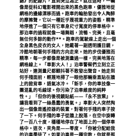
錦》的紀錄片，直到哭泣為止。就在這時，一輛
像是從科幻電影裡開出來的黑色跑車，優雅地從
網格的邊緣漂移而過。跑車的輪胎發出令人陶醉
的摩擦聲，它以一種近乎蔑視重力的姿態，精準
地停進了一個只有它車身尺寸寬度的停車格中。
那泊車的過程就像一場舞蹈，流暢、完美，且毫
無任何多餘的動作**。跑車的駕駛座上走出一個
全身黑色皮衣的女人，她戴著一副透明護目鏡，
冷酷地朝著何手殘的方向走來。她的步伐優雅而
精準，每一步都像是被測量過一樣，完美地落在
網格線上。「車影大人！」泊車警察們立刻立正
站好，連測量尺都顫抖著不敢發出聲音。她走到
何手殘面前，輕蔑地掃了一眼他那輛垂直貼在牆
上的掀背車，語氣冰冷。「新手，你的車技像一
團混亂的毛線球。你污染了泊車維度的純粹
性。」「但你的後視鏡貼紙——『永不放棄』，
讓我看到了一絲愚蠢的勇氣。」車影大人突然掏
出一個像是遙控器的裝置，對著何手殘的車子按
了一下。何手殘的車子從牆上脫落，在空中旋轉
了一百八十度，穩穩地停在了地面上的一個停車
格中。這次，夾角是——零度。「你被分配給我
的泊車學徒了。如果泊車是一種宗教，你就是那