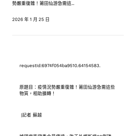
勢嚴重復雜！莆田仙游急需這…
2026 年 1 月 25 日
requestId:6974f054ba9510.64154583.
原題目：疫情況勢嚴重復雜！莆田仙游急需這些
物質，相助擴轉！
|記者 蘇越