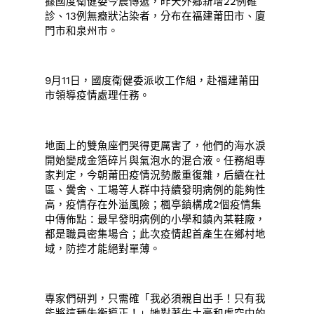
據國度衛健委今晨傳遞，昨天外鄉新增22例確
診、13例無癥狀沾染者，分布在福建莆田市、廈
門市和泉州市。
9月11日，國度衛健委派收工作組，赴福建莆田
市領導疫情處理任務。
地面上的雙魚座們哭得更厲害了，他們的海水淚
開始變成金箔碎片與氣泡水的混合液。任務組專
家判定，今朝莆田疫情況勢嚴重復雜，后續在社
區、黌舍、工場等人群中持續發明病例的能夠性
高，疫情存在外溢風險；楓亭鎮構成2個疫情集
中傳佈點：最早發明病例的小學和鎮內某鞋廠，
都是職員密集場合；此次疫情起首產生在鄉村地
域，防控才能絕對單薄。
專家們研判，只需確「我必須親自出手！只有我
能將這種失衡導正！」她對著牛土豪和虛空中的