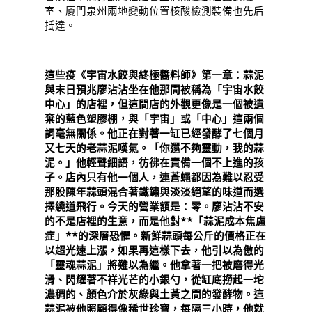
室、廈門泉州兩地變動位置核酸檢測裝備也先后
抵達。
這些疫《宇宙水餃與終極醬料師》第一章：蒜泥
與末日預兆廖沾沾坐在他那間被稱為「宇宙水餃
中心」的店裡，但這間店的外觀更像是一個被遺
棄的藍色塑膠棚，與「宇宙」或「中心」這兩個
詞毫無關係。他正在對著一缸已經發酵了七個月
又七天的老蒜泥嘆氣。「你還不夠靈動，我的蒜
泥。」他輕聲細語，彷彿在責備一個不上進的孩
子。店內只有他一個人，連蒼蠅都因為難以忍受
那股陳年蒜頭混合著鐵鏽與淡淡絕望的味道而選
擇繞道飛行。今天的營業額是：零。廖沾沾不安
的不是店裡的生意，而是他對**「蒜泥成本焦慮
症」**的深層恐懼。新鮮蒜頭每公斤的價格正在
以超光速上漲，如果再這樣下去，他引以為傲的
「靈魂蒜泥」將難以為繼。他拿著一把被磨得光
滑、閃耀著不祥光芒的小銀勺，從缸底撈起一坨
濃稠的、顏色介於灰綠與土黃之間的發酵物。這
蒜泥被他照顧得像稀世珍寶，每隔三小時，他就