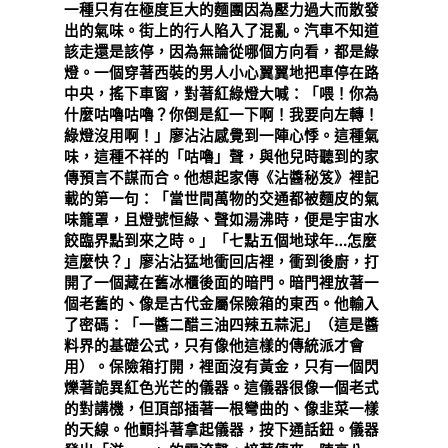
一種只有在極度巨大的麵團因為壓力過大而散發
出的氣味。街上的行人陷入了混亂。汽車不知道
該走還是該停，因為無論從哪個方向看，都是綠
燈。一個穿著西裝的男人小心翼翼地把車停在路
中央，搖下車窗，對著紅綠燈大喊：「喂！你為
什麼咕嚕咕嚕？你倒是紅一下啊！我要向左轉！
綠燈沒用啊！」廖沾沾感覺到一陣心悸。這種氣
味，這種不祥的「咕嚕」聲，與他兒時聽到的家
傳預言不謀而合。他想起家傳《沾醬秘笈》裡記
載的第一句：「當世間萬物的交通都被麵皮的氣
味籠罩，且燈號恒綠、聲如湯沸時，便是宇宙水
餃臨界點到來之時。」「七點五個地球年…怎麼
這麼快？」廖沾沾猛地衝回店裡，衝到後廚，打
開了一個藏在舊冰櫃後面的暗門。暗門裡放著一
個老舊的、像是古代金屬保險箱的東西。他輸入
了密碼：「一醬二醋三油四辣五蒜泥」（這是醬
料界的基礎公式，只有像他這樣的傳統派才會
用）。保險箱打開，裡面沒有黃金，只有一個閃
爍著詭異紅色光芒的儀器。這儀器很像一個老式
的對講機，但頂部插著一根彎曲的、像韭菜一樣
的天線。他顫抖著拿起儀器，按下通話鈕。儀器