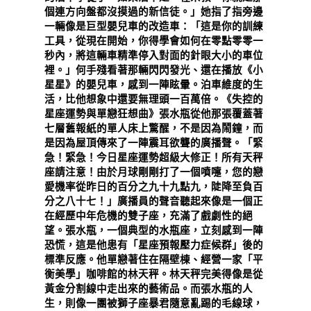
個連方向盤都沒摸過的新信徒。」她指了指旁邊
一輛像是巨型嬰兒車的改造車：「這是你的訓練
工具，從現在開始，你得學會如何在零點零零一
秒內，將這輛車精準停入對面的針眼大小的車位
裡。」何手殘看著那輛閃閃發光、還在播放《小
星星》的嬰兒車，感到一陣眩暈。泊車維度的生
活，比他想象中還要無理頭一百萬倍。《失控的
星座運勢與單戀狂想曲》張水瓶從他那張覆蓋著
七層舊報紙的單人床上驚醒，不是因為鬧鐘，而
是因為屋頂傳來了一陣震耳欲聾的廣播聲。「緊
急！緊急！今日星座運勢超級大修正！所有天秤
座請注意！由於月球剛剛打了一個噴嚏，您的戀
愛機率從昨日的百分之九十九點九，陡降至負百
分之八十七！」廣播員的聲音聽起來像是一個正
在經歷中年危機的雙子座，充滿了戲劇性的絕
望。張水瓶，一個典型的水瓶座，立刻感到一陣
恐慌，這是他患有「星座預報壓力症候群」後的
標準反應。他單戀著住在隔壁棟、經營一家「平
衡美學」咖啡館的林天秤。林天秤完美得像是從
黃金分割線中走出來的藝術品。而張水瓶的人
生，則像一團被獅子座暴君隨意亂踢的毛線球，