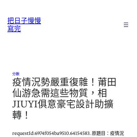
跳
至
把日子慢慢
主
要
寫完
內
容
分數
疫情況勢嚴重復雜！莆田
仙游急需這些物質，相
JIUYI俱意豪宅設計助擴
轉！
requestId:6974f054ba9510.64154583. 原題目：疫情況