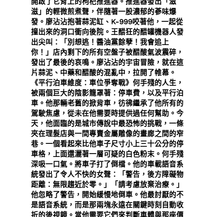
開啟了它背上的枸杞推進器。推進器發出「滋
滋」的輕微煎煮聲，伴隨著一股濃郁的蔘味爆
發。廖沾沾抱著蒜泥缸、K-999咬著他，一起從
撞出來的洞口衝向後院。王醋狂的醋罐機器人發
出尖叫：「別想逃！醬油黨餘孽！我會追上
你！」店內剩下的所有空盤子被醋酸氣波震碎，
發出了最後的哀鳴。廖沾沾的宇宙冒險，就在這
片蒜泥、中藥和醋酸的混亂中，拉開了帷幕。
《平行泊車維度：車位爭奪戰》何手殘的人生，
被兩個巨大的陰影籠罩著：停車費，以及平行泊
車。他那輛老舊的掀背車，彷彿繼承了他所有的
駕駛焦慮，從未在他需要時提供過任何幫助。今
天，他面臨的是城市傳說中最恐怖的挑戰，一條
夾在理髮店與一間專賣金屬雕像的畫廊之間的窄
巷。一個看起來比他車子尺寸小上三十公分的停
車格，上面還灑著一層可疑的白色粉末。何手殘
深吸一口氣。將車子打了倒檔。他的車載語音系
統發出了令人不快的女聲：「警告，後方障礙物
距離：無限趨近於零。」「請考慮放棄治療。」
他忽略了警告，開始緩慢地倒車。他最討厭的不
是語音系統，而是那兩塊永遠在關鍵時刻自動收
折的後視鏡。當他需要它們來判斷車體與那座價