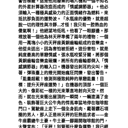
警告標籤。這是他用廢棄的唱片機和一個不知名
的外星計算器改造而成的「情感調節器」。他必
須輸入一種極具感染力的正面情緒作為燃料，來
抵抗那負面的運勢波。「水瓶座的優勢，就是超
脫一切的理性與冷靜…才怪！我只有一腔熱血的
傻氣啊！」他絕望地低吼。他看了一眼腳邊。那
裡放著一個他為林天秤準備了兩年的禮物：一個
用一萬塊小小的天秤座黃銅齒輪組成的音樂盒。
他從未送出，因為害怕被拒絕。這份害怕，就是
純度最高的單戀情感。張水瓶咬緊牙關，將那個
黃銅齒輪音樂盒砸爛，將所有的齒輪都倒入「情
感調節器」的輸入口。機器發出刺耳的尖叫，接
著，彈珠臺上的燈光開始瘋狂閃爍，發出警告。
「能量超載！檢測到極致純粹的單戀能量！目
標：提升天秤座運勢！」在機器的頂部，一個巨
大的、像彩虹一樣的光束筆直地射向天空。然
而，就在光束衝出屋頂的一瞬間，一輛塗滿了金
色、裝飾著巨大公牛角的悍馬車猛地停在咖啡館
門口。駕駛座上走下一個全身肌肉、戴著鑽石項
圈的男人，那人正是林天秤的狂熱追求者——金
牛座霸總牛土豪。牛土豪一腳踢開咖啡館的門，
大聲宣布：「天秤！別管那什麼負運勢！我已經