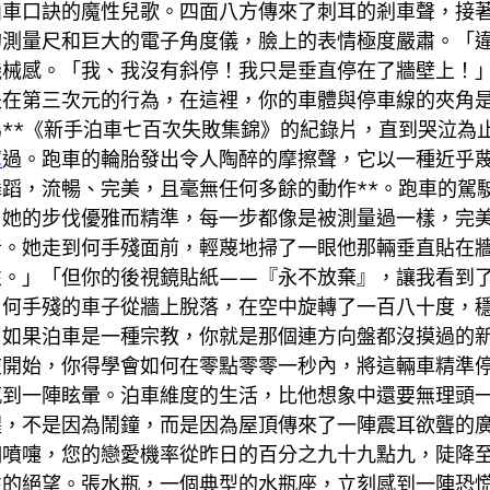
泊車口訣的魔性兒歌。四面八方傳來了刺耳的剎車聲，接
的測量尺和巨大的電子角度儀，臉上的表情極度嚴肅。「
機械感。「我、我沒有斜停！我只是垂直停在了牆壁上！
是在第三次元的行為，在這裡，你的車體與停車線的夾角
**《新手泊車七百次失敗集錦》的紀錄片，直到哭泣為
薦
過。跑車的輪胎發出令人陶醉的摩擦聲，它以一種近乎
蹈，流暢、完美，且毫無任何多餘的動作**。跑車的駕
。她的步伐優雅而精準，每一步都像是被測量過一樣，完
音。她走到何手殘面前，輕蔑地掃了一眼他那輛垂直貼在
性。」「但你的後視鏡貼紙——『永不放棄』，讓我看到
。何手殘的車子從牆上脫落，在空中旋轉了一百八十度，
。如果泊車是一種宗教，你就是那個連方向盤都沒摸過的
在開始，你得學會如何在零點零零一秒內，將這輛車精準
感到一陣眩暈。泊車維度的生活，比他想象中還要無理頭
醒，不是因為鬧鐘，而是因為屋頂傳來了一陣震耳欲聾的
個噴嚏，您的戀愛機率從昨日的百分之九十九點九，陡降
性的絕望。張水瓶，一個典型的水瓶座，立刻感到一陣恐