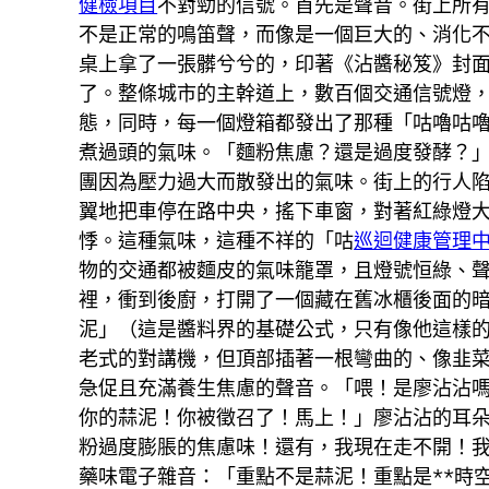
健檢項目
不對勁的信號。首先是聲音。街上所
不是正常的鳴笛聲，而像是一個巨大的、消化
桌上拿了一張髒兮兮的，印著《沾醬秘笈》封
了。整條城市的主幹道上，數百個交通信號燈
態，同時，每一個燈箱都發出了那種「咕嚕咕
煮過頭的氣味。「麵粉焦慮？還是過度發酵？
團因為壓力過大而散發出的氣味。街上的行人
翼地把車停在路中央，搖下車窗，對著紅綠燈
悸。這種氣味，這種不祥的「咕
巡迴健康管理
物的交通都被麵皮的氣味籠罩，且燈號恒綠、
裡，衝到後廚，打開了一個藏在舊冰櫃後面的
泥」（這是醬料界的基礎公式，只有像他這樣
老式的對講機，但頂部插著一根彎曲的、像韭
急促且充滿養生焦慮的聲音。「喂！是廖沾沾嗎
你的蒜泥！你被徵召了！馬上！」廖沾沾的耳
粉過度膨脹的焦慮味！還有，我現在走不開！我
藥味電子雜音：「重點不是蒜泥！重點是**時