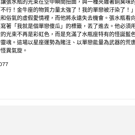
，讓張水瓶的光束在空中瞬間扭曲，與一種夾雜著銅臭味
「不行！金牛座的物質力量太強了！我的單戀被汙染了！
錢和俗氣的虛假愛情裡，而他將永遠失去機會。張水瓶看
張寫著「我就是個單戀傻瓜」的標籤，丟了進去。他必須
的光束不再是彩虹色，而是充滿了水瓶座特有的怪誕藍色
的靈魂。這場以星座運勢為賭注、以單戀能量為武器的荒
的怪異氣旋。
077