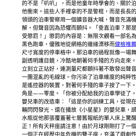
的不是「叭叭」，而是他童年時學會的、關於
他衝來。這些人手裡拿的不是警棍，而是長長
領頭的泊車警察用一個擴音器大喊，聲音充滿
解，但聲音因為恐懼而顫抖。「垂直泊車？那
受懲罰！」懲罰的內容是：無限次觀看一部名為
黑色跑車，優雅地從網格的邊緣漂移而
健檢推
尺寸寬度的停車格中。那泊車的過程就像一場舞
副透明護目鏡，冷酷地朝著何手殘的方向走來
立刻立正站好，連測量尺都顫抖著不敢發出聲
一團混亂的毛線球。你污染了泊車維度的純粹
是遙控器的裝置，對著何手殘的車子按了一下
角是——零度。「你被分配給我的泊車學徒了
嬰兒車的改造車：「這是你的訓練工具，從現
輛閃閃發光、還在播放《小星星》的嬰兒車，
水瓶從他那張覆蓋著七層舊報紙的單人床上驚
正！所有天秤座請注意！由於月球剛剛打了一
一個正在經歷中年危機的雙子座，充滿了戲劇