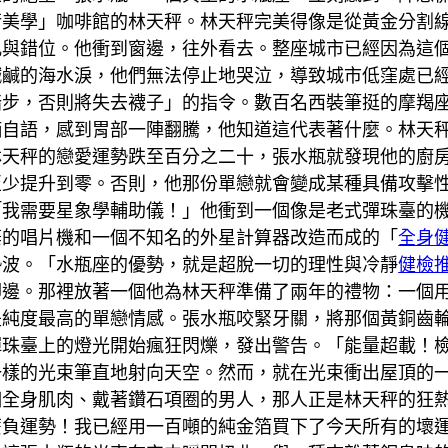
衡美學」咖啡館的林天秤。林天秤完美得像是從黃金分割
亂與錯位。他衝到窗邊，往外看去。整座城市已經因為這
鹹鹹的海水淚，他們無法停止地哭泣，導致城市低窪處已
踏步，否則將失去襪子」的指令。數百名西裝筆挺的摩羯
喃自語，感到胃部一陣翻騰，他知道這代表著什麼。林天
林天秤的戀愛運勢跌至百分之二十，張水瓶就發現他的廚
至少提升到零。否則，他那份單戀就會變成某種具備攻擊
「我需要星象學輔助儀！」他衝到一個像是老式彈珠臺的
棄的唱片機和一個不知名的外星計算器改造而成的「
全身
勢波。「水瓶座的優勢，就是超脫一切的理性與冷靜
健檢
腳邊。那裡放著一個他為林天秤準備了兩年的禮物：一個
是純度最高的單戀情感。張水瓶咬緊牙關，將那個黃銅齒
彈珠臺上的燈光開始瘋狂閃爍，發出警告。「能量超載！
一樣的光束筆直地射向天空。然而，就在光束衝出屋頂的
個全身肌肉、戴著鑽石項圈的男人，那人正是林天秤的狂
麼負運勢！我已經用一百噸的純金箔買下了今天所有的壞