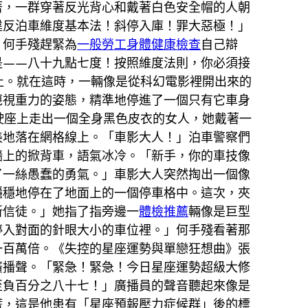
著，一群穿著反光背心和戴著白色安全帽的人朝
違反泊車維度基本法！斜停入庫！罪大惡極！」
」何手殘趕緊為
一般勞工身體健康檢查
自己辯
是——八十九點七度！按照維度法則，你必須接
止。就在這時，一輛像是從科幻電影裡開出來的
蔑視重力的姿態，精準地停進了一個只有它車身
駛座上走出一個全身黑色皮衣的女人，她戴著一
美地落在網格線上。「車影大人！」泊車警察們
牆上的掀背車，語氣冰冷。「新手，你的車技像
了一絲愚蠢的勇氣。」車影大人突然掏出一個像
穩穩地停在了地面上的一個停車格中。這次，夾
新信徒。」她指了指旁邊一
體檢推薦
輛像是巨型
停入對面的針眼大小的車位裡。」何手殘看著那
一百萬倍。《失控的星座運勢與單戀狂想曲》張
廣播聲。「緊急！緊急！今日星座運勢超級大修
至負百分之八十七！」廣播員的聲音聽起來像是
慌，這是他患有「星座預報壓力症候群」後的標