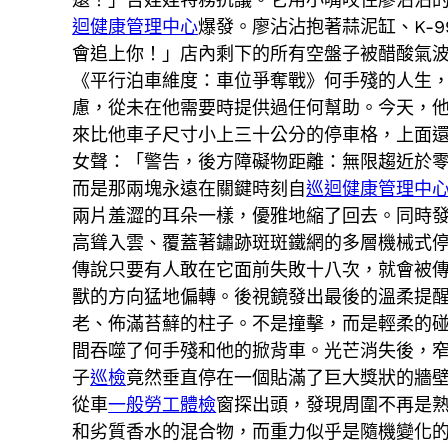
迴健康管理中心
爆發。廖沾沾抱著蒜泥缸、K-
會追上你！」店內剩下的所有空盤子被醋酸氣
《平行泊車維度：車位爭奪戰》何手殘的人生
慮，從未在他需要時提供過任何幫助。今天，
來比他車子尺寸小上三十公分的停車格，上面
女聲：「警告，後方障礙物距離：無限趨近於
而是那兩塊永遠在關鍵時刻自
巡迴健康管理中
兩片羞澀的耳朵一樣，優雅地縮了回去。同時
高聳入雲、覆蓋著鏽跡斑斑鐵網的多層機械式
傳說只要有人敢在它面前失敗十八次，就會被
獸的方向猛地偏轉。後視鏡發出最後的溫柔提
老、佈滿苔蘚的柱子。不是撞擊，而是輕柔的
間吞噬了何手殘和他的掀背車。光芒消失後，
子
巡檢
竟然垂直停在一個貼滿了巨大獎狀的牆
從車
一般勞工體檢
窗探出頭，發現周圍不再是
和劣質香水的混合物，而重力似乎是隨機變化