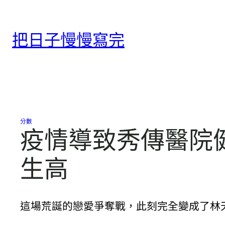
跳
至
把日子慢慢寫完
主
要
內
容
分數
疫情導致秀傳醫院健
生高
這場荒誕的戀愛爭奪戰，此刻完全變成了林