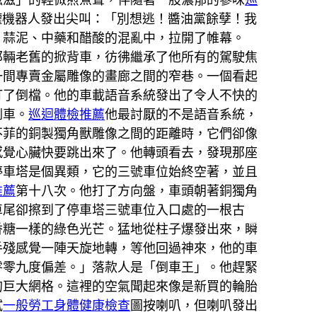
罐機器人發出尖叫：「別想逃！醬油黨餘孽！我
片蒜泥、中藥和醋酸的混亂中，拉開了帷幕。
那輛老舊的掀背車，彷彿繼承了他所有的駕駛焦
一間專賣金屬雕像的畫廊之間的窄巷。一個看起
打了倒檔。他的車載語音系統發出了令人不快的
倒車。
巡迴體檢推薦
他最討厭的不是語音系統，
不菲的銅製獨角獸雕像之間的距離時，它們卻像
感覺心臟快要跳出來了。他轉頭看去，發現那座
停車塔是個異類，它的三號車位始終空著，並且
推薦
第十八次。他打了方向盤，車頭朝著銅獨角
車尾卻擦到了停車塔三號車位入口處的一根古
香糖一樣的綠色光芒。猛地從柱子爆發出來，瞬
手殘感覺一陣天旋地轉，等他回過神來，他的車
零零九度偏差。」落款人是「倒車王」。他趕緊
的巨大網格。這裡的空氣聞起來像是新買的輪胎
試
一般勞工身體健康檢查
圖按喇叭，但喇叭發出