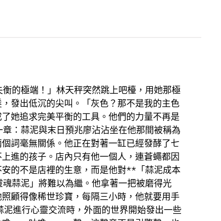
失衡的極端！」林天秤突然跳上吧檯，用她那極
髮，發出低沉的尖叫。「灰色？那不是我的主色
成了她追求完美平衡的工具。他們的力量不再是
一章：蒜泥與末日預兆廖沾沾坐在他那間被稱為
兩個詞毫無關係。他正在對著一缸已經發酵了七
不上進的孩子。店內只有他一個人，連蒼蠅都因
安的不是店裡的生意，而是他對**「蒜泥成本
靈魂蒜泥」將難以為繼。他拿著一把被磨得光
他照顧得像稀世珍寶，每隔三小時，他就要用手
與蒜泥進行心靈交流時，外面的世界開始發出一些