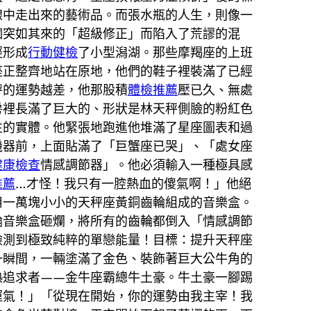
線中走出來的藝術品。而張水瓶的人生，則像一
個突如其來的「超級修正」而陷入了荒謬的混
經形成
行動健檢
了小型潟湖。那些摩羯座的上班
座正整齊地站在原地，他們的鞋子裡裝滿了已經
秤的運勢越差，他那股積
體檢推薦
壓已久、無處
房裡長滿了巨大的、形狀是林天秤側臉的粉紅色
性的實體。他緊張地跑進他堆滿了星座圖表和過
機器前，上面貼滿了「巨蟹座已哭」、「處女座
健康檢查
情感調節器」。他必須輸入一種極具感
推薦
…才怪！我只有一腔熱血的傻氣啊！」他絕
用一萬塊小小的天秤座黃銅齒輪組成的音樂盒。
輪音樂盒砸爛，將所有的齒輪都倒入「情感調節
檢測到極致純粹的單戀能量！目標：提升天秤座
一瞬間，一輛塗滿了金色、裝飾著巨大公牛角的
熱追求者——金牛座霸總牛土豪。牛土豪一腳踢
運氣！」「從現在開始，你的運勢由我主宰！我