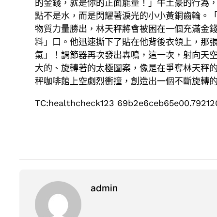
的金錢，就是你的正面能量！」牛土豪的行為
點不是水，而是閃耀著淚光的小小黃銅齒輪。
物質力量勝出，林天秤將會被困在一個充滿金
料」口。他迅速撕下了貼在他背後衣領上，那
氣」！調節器再次發出轟鳴，這一次，射向天空
大的、旋轉著的太極圖案，像是在爭奪林天秤
秤咖啡館上空劇烈衝撞，創造出一個不斷旋轉
TC:healthcheck123 69b2e6ceb65e00.79212
admin