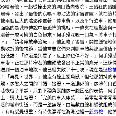
999咬著他，一起從撞出來的洞口衝向後院。王醋狂的醋
波震碎，發出了最後的哀鳴。廖沾沾的宇宙冒險，就在這
，被兩個巨大的陰影籠罩著：停車費，以及平行泊車。他
他面臨的是城市傳說中最恐怖的挑戰，一條夾在理髮店與
還灑著一層可疑的白色粉末。何手殘深吸一口氣。將車子
零。」「請考慮放棄治療。」他忽略了警告，開始緩慢地
心
動收折的後視鏡。當他需要它們來判斷車體與那座價值
發出低語：「你還是別看了，反正你也停不好。」何手殘
停車塔，正在那片窄巷的盡頭散發出不正常的綠光。這棟
傳送到一個泊車地獄。他已經失敗了十七次。現在是
巡檢
醒：「再見，世界。」他沒有撞上獨角獸，但他那顫抖的
碰觸，像戀人之間的耳語。接著，一道濃郁的、像薄荷口
窄巷恢復了平靜，只剩下獨角獸雕像一臉困惑的表情。何
壁上。獎狀上寫著：「完美倒車入庫獎——第零點零零零
熟悉的城市街道，而是一望無際、由無數白線和編號組成
的，有時感覺很重，有時像漂浮在游泳池裡
一般勞檢
。他