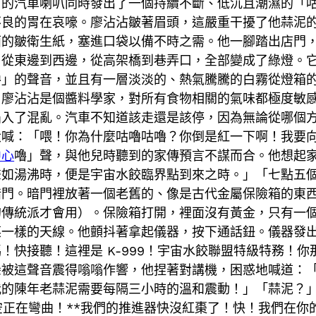
有的汽車喇叭同時發出了一個持續不斷、低沉且潮濕的「
不良的胃在哀嚎。廖沾沾皺著眉頭，這嚴重干擾了他蒜泥
面的皺衛生紙，塞進口袋以備不時之需。他一腳踏出店門
，從東邊到西邊，從高架橋到巷弄口，全部變成了綠燈。
嚕」的聲音，並且有一層淡淡的、熱氣騰騰的白霧從燈箱
」廖沾沾是個醬料學家，對所有食物相關的氣味都極度敏
陷入了混亂。汽車不知道該走還是該停，因為無論從哪個
大喊：「喂！你為什麼咕嚕咕嚕？你倒是紅一下啊！我要
中心
嚕」聲，與他兒時聽到的家傳預言不謀而合。他想起
聲如湯沸時，便是宇宙水餃臨界點到來之時。」「七點五
暗門。暗門裡放著一個老舊的、像是古代金屬保險箱的東
的傳統派才會用）。保險箱打開，裡面沒有黃金，只有一
菜一樣的天線。他顫抖著拿起儀器，按下通話鈕。儀器發
！快接聽！這裡是 K-999！宇宙水餃聯盟特級特務！
朵被這聲音震得嗡嗡作響，他捏著對講機，困惑地喊道：
的陳年老蒜泥需要每隔三小時的溫和震動！」「蒜泥？」對
空正在彎曲！**我們的推進器快沒紅棗了！快！我們在