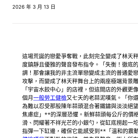
2026 年 3 月 13 日
這場荒誕的戀愛爭奪戰，此刻完全變成了林天秤
度鎮靜且優雅的聲音發布指令。「失衡！徹底
調！那會讓我的非主流單戀變成主流的普通愛
攻擊，而變成了林天秤舞台上的兩座極端背景雕
「宇宙水餃中心」的店裡，但這間店的外觀更
個月
一般勞工健檢
又七天的老蒜泥嘆氣。「你
為難以忍受那股陳年蒜頭混合著鐵鏽與淡淡絕望
焦慮症」**的深層恐懼。新鮮蒜頭每公斤的價
滑、閃耀著不祥光芒的小銀勺，從缸底撈起一
指彈一下缸邊，確保它能感受到**「溫和的震