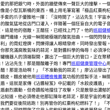
珍愛的那把銀勺時，外面的牆壁傳來一聲巨大的撞擊。一
個像是小型瓦斯桶的東西，桶上用毛筆寫著「極品紅棗枸
白色手套的爪子優雅地一揮：「沒時間了，沾沾先生！宇宙
鼻的酸氣猛地從店門口灌入，伴隨著一個狂妄自大的電子
道，這是他的宿敵，王醋狂，已經找上門了。他的
巡迴健
的牆門邊緣，光線一瞬間被極端的酸氣扭曲。一個閃閃發
勝利」的霓虹燈牌，閃爍得讓人眼睛發疼，同時發出警報
！你那充滿腐敗氣味的蒜泥，是對醬料學的侮辱！必須淨
罐機器人的頂端裂開，露出了一個巨大的管口，正在聚積藍
點！沾沾先生！那是醋酸離子炮！專門
巡迴健康管理中心
白醋！那是浩劫啊！」「不准動我的蒜泥！」廖沾沾發出
團麵皮。麵皮被他用
巡迴體檢推薦
氣功般的捏製手法，瞬
護盾。這就是家傳《沾醬秘笈》中記載的「水餃皮護盾」
護盾劇烈震動，但奇蹟般地擋住了攻擊，只是散發出濃郁
廖沾沾知道，他必須帶走他那缸陳年老蒜泥，那是宇宙的希
9！我們要從後院逃跑！別再管你的紅棗枸杞燃料了！」「
的衣領，同時開啟了它背上的枸杞推進器。推進器發出「