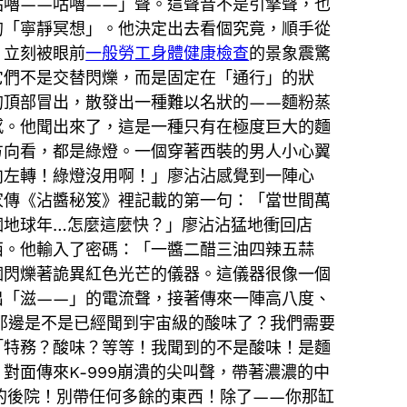
咕嚕——咕嚕——」聲。這聲音不是引擎聲，也
的「寧靜冥想」。他決定出去看個究竟，順手從
，立刻被眼前
一般勞工身體健康檢查
的景象震驚
它們不是交替閃爍，而是固定在「通行」的狀
的頂部冒出，散發出一種難以名狀的——麵粉蒸
感。他聞出來了，這是一種只有在極度巨大的麵
方向看，都是綠燈。一個穿著西裝的男人小心翼
向左轉！綠燈沒用啊！」廖沾沾感覺到一陣心
家傳《沾醬秘笈》裡記載的第一句：「當世間萬
個地球年…怎麼這麼快？」廖沾沾猛地衝回店
西。他輸入了密碼：「一醬二醋三油四辣五蒜
個閃爍著詭異紅色光芒的儀器。這儀器很像一個
出「滋——」的電流聲，接著傳來一陣高八度、
你那邊是不是已經聞到宇宙級的酸味了？我們需要
「特務？酸味？等等！我聞到的不是酸味！是麵
面傳來K-999崩潰的尖叫聲，帶著濃濃的中
你的後院！別帶任何多餘的東西！除了——你那缸