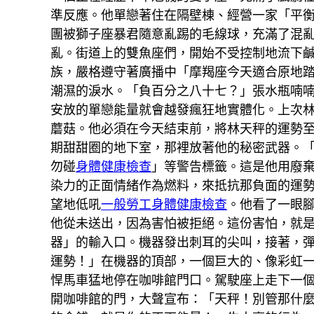
準反應。他單戀著住在隔壁棟、經營一家「平
團被獅子座暴君隨意亂踢的毛線球，充滿了混
亂。街道上的雙魚座們，開始不受控制地流下
族，嚴格遵守著廣播中「摩羯座今天適合原地
潮濕的淚水。「負百分之八十七？」張水瓶喃
安放的單戀能量就會越發瘋狂地實體化。上次
蘑菇。他必須在今天結束前，將林天秤的運勢
期甜甜圈的地下室，那裡放著他的秘密武器。
勿碰
身體健康檢查
」等警告標籤。這是他用廢
染力的正面情緒作為燃料，來抵抗那負面的運
望地低吼
一般勞工身體健康檢查
。他看了一眼
他從未送出，因為害怕被拒絕。這份害怕，就
器」的輸入口。機器發出刺耳的尖叫，接著，
運勢！」在機器的頂部，一個巨大的、像彩虹
悍馬車猛地停在咖啡館門口。駕駛座上走下一
開咖啡館的門，大聲宣布：「天秤！別管那什