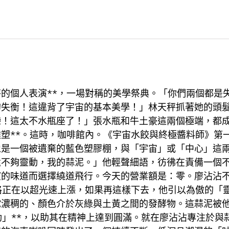
的個人表演**，一場對稱的美學祭典。「你們兩個都是
的失衡！這違背了宇宙的基本美學！」林天秤抓著她的頭
戀！這太不水瓶座了！」張水瓶和牛土豪這兩個極端，都
塑**。這時，咖啡館內。《宇宙水餃與終極醬料師》第
像是一個被遺棄的藍色塑膠棚，與「宇宙」或「中心」這
還不夠靈動，我的蒜泥。」他輕聲細語，彷彿在責備一個
的味道而選擇繞道飛行。今天的營業額是：零。廖沾沾不
格正在以超光速上漲，如果再這樣下去，他引以為傲的「
坨濃稠的、顏色介於灰綠與土黃之間的發酵物。這蒜泥被
動」**，以助其在精神上達到圓滿。就在廖沾沾專注於