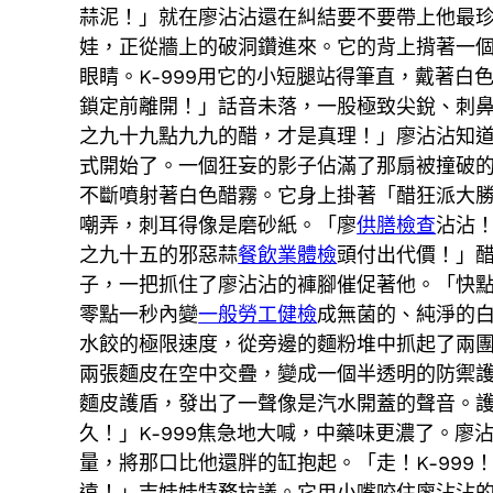
蒜泥！」就在廖沾沾還在糾結要不要帶上他最
娃，正從牆上的破洞鑽進來。它的背上揹著一
眼睛。K-999用它的小短腿站得筆直，戴著
鎖定前離開！」話音未落，一股極致尖銳、刺
之九十九點九九的醋，才是真理！」廖沾沾知
式開始了。一個狂妄的影子佔滿了那扇被撞破
不斷噴射著白色醋霧。它身上掛著「醋狂派大
嘲弄，刺耳得像是磨砂紙。「廖
供膳檢查
沾沾
之九十五的邪惡蒜
餐飲業體檢
頭付出代價！」醋
子，一把抓住了廖沾沾的褲腳催促著他。「快
零點一秒內變
一般勞工健檢
成無菌的、純淨的
水餃的極限速度，從旁邊的麵粉堆中抓起了兩
兩張麵皮在空中交疊，變成一個半透明的防禦
麵皮護盾，發出了一聲像是汽水開蓋的聲音。
久！」K-999焦急地大喊，中藥味更濃了。
量，將那口比他還胖的缸抱起。「走！K-99
遠！」吉娃娃特務抗議。它用小嘴咬住廖沾沾