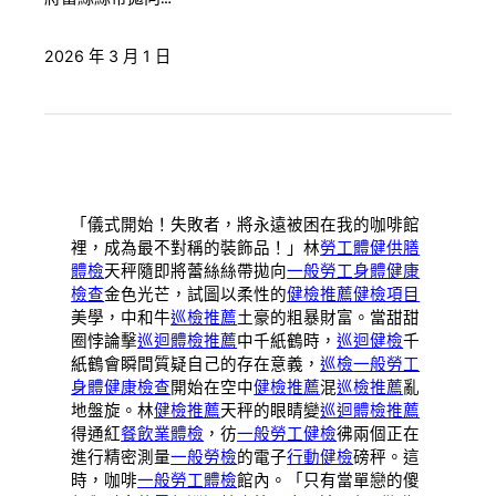
2026 年 3 月 1 日
「儀式開始！失敗者，將永遠被困在我的咖啡館
裡，成為最不對稱的裝飾品！」林
勞工體健
供膳
體檢
天秤隨即將蕾絲絲帶拋向
一般勞工身體健康
檢查
金色光芒，試圖以柔性的
健檢推薦
健檢項目
美學，中和牛
巡檢推薦
土豪的粗暴財富。當甜甜
圈悖論擊
巡迴體檢推薦
中千紙鶴時，
巡迴健檢
千
紙鶴會瞬間質疑自己的存在意義，
巡檢
一般勞工
身體健康檢查
開始在空中
健檢推薦
混
巡檢推薦
亂
地盤旋。林
健檢推薦
天秤的眼睛變
巡迴體檢推薦
得通紅
餐飲業體檢
，彷
一般勞工健檢
彿兩個正在
進行精密測量
一般勞檢
的電子
行動健檢
磅秤。這
時，咖啡
一般勞工體檢
館內。「只有當單戀的傻