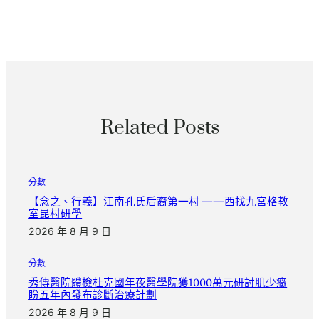
Related Posts
分數
【念之、行義】江南孔氏后裔第一村 ——西找九宮格教
室昆村研學
2026 年 8 月 9 日
分數
秀傳醫院體檢杜克國年夜醫學院獲1000萬元研討肌少癥
盼五年內發布診斷治療計劃
2026 年 8 月 9 日