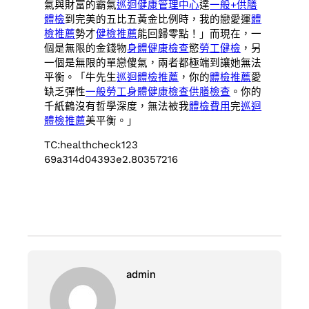
氣與財富的霸氣
巡迴健康管理中心
達
一般+供膳
體檢
到完美的五比五黃金比例時，我的戀愛運
體
檢推薦
勢才
健檢推薦
能回歸零點！」而現在，一
個是無限的金錢物
身體健康檢查
慾
勞工健檢
，另
一個是無限的單戀傻氣，兩者都極端到讓她無法
平衡。「牛先生
巡迴體檢推薦
，你的
體檢推薦
愛
缺乏彈性
一般勞工身體健康檢查
供膳檢查
。你的
千紙鶴沒有哲學深度，無法被我
體檢費用
完
巡迴
體檢推薦
美平衡。」
TC:healthcheck123
69a314d04393e2.80357216
admin