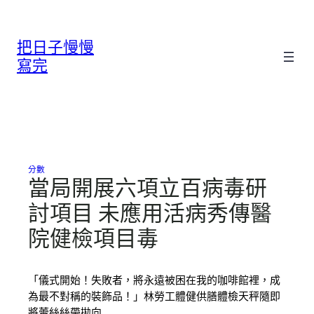
跳
至
把日子慢慢
主
要
寫完
內
容
分數
當局開展六項立百病毒研
討項目 未應用活病秀傳醫
院健檢項目毒
「儀式開始！失敗者，將永遠被困在我的咖啡館裡，成
為最不對稱的裝飾品！」林勞工體健供膳體檢天秤隨即
將蕾絲絲帶拋向…