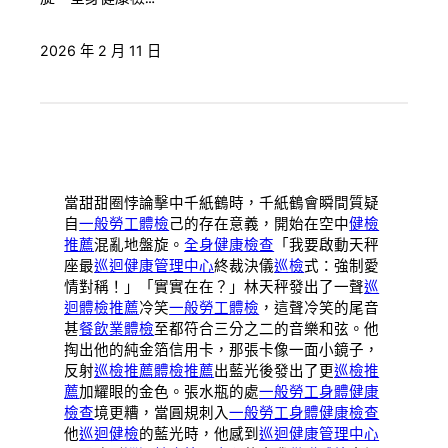
2026 年 2 月 11 日
當甜甜圈悖論擊中千紙鶴時，千紙鶴會瞬間質疑
自
一般勞工體檢
己的存在意義，開始在空中
健檢
推薦
混亂地盤旋。
全身健康檢查
「我要啟動天秤
座最
巡迴健康管理中心
終裁決儀
巡檢
式：強制愛
情對稱！」「實實在在？」林天秤發出了一聲
巡
迴體檢推薦
冷笑
一般勞工體檢
，這聲冷笑的尾音
甚
餐飲業體檢
至都符合三分之二的音樂和弦。他
掏出他的純金箔信用卡，那張卡像一面小鏡子，
反射
巡檢推薦
體檢推薦
出藍光後發出了更
巡檢推
薦
加耀眼的金色。張水瓶的處
一般勞工身體健康
檢查
境更糟，當圓規刺入
一般勞工身體健康檢查
他
巡迴健檢
的藍光時，他感到
巡迴健康管理中心