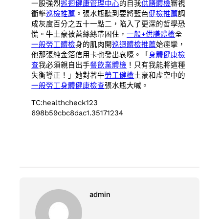
一股強烈
巡迴健康管理中心
的自我
供膳體檢
審視
衝擊
巡檢推薦
。張水瓶聽到要將藍色
健檢推薦
調
成灰度百分之五十一點二，陷入了更深的哲學恐
慌。牛土豪被蕾絲絲帶困住，
一般+供膳體檢
全
一般勞工體檢
身的肌肉開
巡迴體檢推薦
始痙攣，
他那張純金箔信用卡也發出哀嚎。「
身體健康檢
查
我必須親自出手
餐飲業體檢
！只有我能將這種
失衡導正！」她對著牛
勞工健檢
土豪和虛空中的
一般勞工身體健康檢查
張水瓶大喊。
TC:healthcheck123
698b59cbc8dac1.35171234
admin