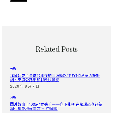
Related Posts
分數
我國建成了全球最年夜的高速鐵路JIUYI俱意室內設計
網、高速公路網和郵政快遞網
2026 年 8 月 7 日
分數
圖片故事丨“00后”女機手——向下扎根 在鄉甜心查包養
網村年夜地逐夢前行_中國網