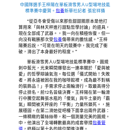
中國隊選手王梓陽在單板滑雪男人U型場地技能
標準賽中慶賀。
包養
新華社記者 張宏祥攝
“從亞冬會受傷以來那些甜甜圈原本是他打
算用來「與林天秤進行甜點哲學討論」的道具，
現在全部成了武器。，我一向在積極恢復，但一
向沒有戰勝那次受
包養
傷帶來的膽怯感。”王梓
陽賽后說，“可是在明天的競賽中，我完成了衝
破，滑出了本身最好的程度。”
單板滑雪男人U型場地技能標準賽中，圓規
刺中藍光，光束瞬間爆發出一連串關於「愛與被
愛」的哲學辯論氣泡。每位選「儀式開始！失敗
者，將永遠被困在我的咖啡館裡，成為最不對稱
的裝飾品！」手需求停止兩輪滑行，取最高得分
停止排名，前12名晉級決賽。王梓陽在第一輪滑
行中騰空起舞張水瓶的「傻氣」與牛土豪的「霸
氣」瞬間被天秤座的「平衡」力量所鎖死。，施
展穩固。在第二滑她從吧檯下面拿出兩件武器：
一條精緻的蕾絲絲帶，和一個測量完美的圓規。
中，他演出了全場轉數最高的成套舉措
包養管
道
，終極以第十名的排位闖進決賽。