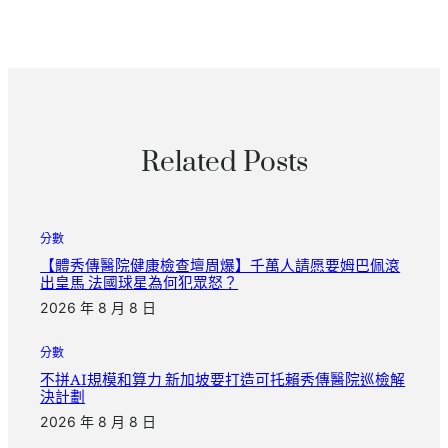
Related Posts
分數
【體秀傳醫院健康檢查壇周爆】千萬人請愿要姆巴佩滾
出皇馬 法國球星為何犯眾怒？
2026 年 8 月 8 日
分數
不拼AI規模和算力 新加坡要打造可托賴秀傳醫院巡檢解
決計劃
2026 年 8 月 8 日