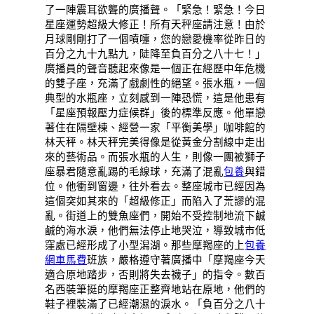
了一陣震耳欲聾的廣播聲。「緊急！緊急！今日
星座運勢超級大修正！所有天秤座請注意！由於
月球剛剛打了一個噴嚏，您的戀愛機率從昨日的
百分之九十九點九，陡降至負百分之八十七！」
廣播員的聲音聽起來像是一個正在經歷中年危機
的雙子座，充滿了戲劇性的絕望。張水瓶，一個
典型的水瓶座，立刻感到一陣恐慌，這是他患有
「星座預報壓力症候群」後的標準反應。他單戀
著住在隔壁棟、經營一家「平衡美學」咖啡館的
林天秤。林天秤完美得像是從黃金分割線中走出
來的藝術品。而張水瓶的人生，則像一團被獅子
座暴君隨意亂踢的毛線球，充滿了混亂
包養
與錯
位。他衝到窗邊，往外看去。整座城市已經因為
這個突如其來的「超級修正」而陷入了荒謬的混
亂。街道上的雙魚座們，開始不受控制地流下鹹
鹹的海水淚，他們無法停止地哭泣，導致城市低
窪處已經形成了小型潟湖。那些摩羯座的上
包養
網車馬費
班族，嚴格遵守著廣播中「摩羯座今天
適合原地踏步，否則將失去襪子」的指令。數百
名西裝筆挺的摩羯座正整齊地站在原地，他們的
鞋子裡裝滿了已經潮濕的淚水。「負百分之八十