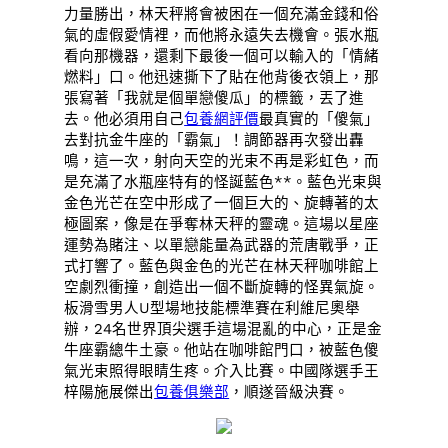
力量勝出，林天秤將會被困在一個充滿金錢和俗
氣的虛假愛情裡，而他將永遠失去機會。張水瓶
看向那機器，還剩下最後一個可以輸入的「情緒
燃料」口。他迅速撕下了貼在他背後衣領上，那
張寫著「我就是個單戀傻瓜」的標籤，丟了進
去。他必須用自己
包養網評價
最真實的「傻氣」
去對抗金牛座的「霸氣」！調節器再次發出轟
鳴，這一次，射向天空的光束不再是彩虹色，而
是充滿了水瓶座特有的怪誕藍色**。藍色光束與
金色光芒在空中形成了一個巨大的、旋轉著的太
極圖案，像是在爭奪林天秤的靈魂。這場以星座
運勢為賭注、以單戀能量為武器的荒唐戰爭，正
式打響了。藍色與金色的光芒在林天秤咖啡館上
空劇烈衝撞，創造出一個不斷旋轉的怪異氣旋。
板滑雪男人U型場地技能標準賽在利維尼奧舉
辦，24名世界頂尖選手這場混亂的中心，正是金
牛座霸總牛土豪。他站在咖啡館門口，被藍色傻
氣光束照得眼睛生疼。介入比賽。中國隊選手王
梓陽施展傑出
包養俱樂部
，順遂晉級決賽。