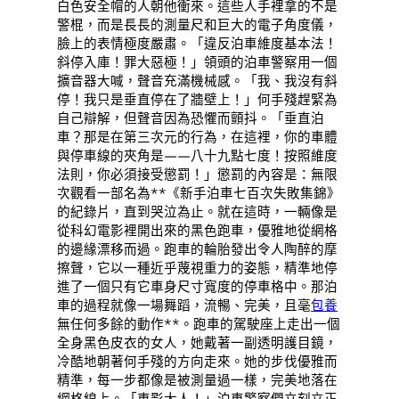
白色安全帽的人朝他衝來。這些人手裡拿的不是
警棍，而是長長的測量尺和巨大的電子角度儀，
臉上的表情極度嚴肅。「違反泊車維度基本法！
斜停入庫！罪大惡極！」領頭的泊車警察用一個
擴音器大喊，聲音充滿機械感。「我、我沒有斜
停！我只是垂直停在了牆壁上！」何手殘趕緊為
自己辯解，但聲音因為恐懼而顫抖。「垂直泊
車？那是在第三次元的行為，在這裡，你的車體
與停車線的夾角是——八十九點七度！按照維度
法則，你必須接受懲罰！」懲罰的內容是：無限
次觀看一部名為**《新手泊車七百次失敗集錦》
的紀錄片，直到哭泣為止。就在這時，一輛像是
從科幻電影裡開出來的黑色跑車，優雅地從網格
的邊緣漂移而過。跑車的輪胎發出令人陶醉的摩
擦聲，它以一種近乎蔑視重力的姿態，精準地停
進了一個只有它車身尺寸寬度的停車格中。那泊
車的過程就像一場舞蹈，流暢、完美，且毫
包養
無任何多餘的動作**。跑車的駕駛座上走出一個
全身黑色皮衣的女人，她戴著一副透明護目鏡，
冷酷地朝著何手殘的方向走來。她的步伐優雅而
精準，每一步都像是被測量過一樣，完美地落在
網格線上。「車影大人！」泊車警察們立刻立正