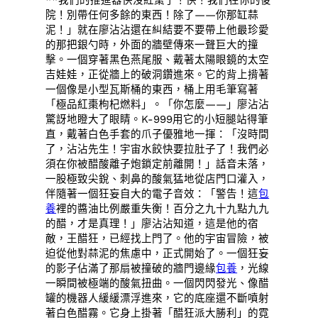
院！別帶任何多餘的東西！除了——你那缸蒜
泥！」就在廖沾沾還在糾結要不要帶上他最珍愛
的那把銀勺時，外面的牆壁傳來一聲巨大的撞
擊。一個穿著黑色燕尾服、戴著太陽眼鏡的太空
吉娃娃，正從牆上的破洞鑽進來。它的背上揹著
一個像是小型瓦斯桶的東西，桶上用毛筆寫著
「極品紅棗枸杞燃料」。「你怎麼——」廖沾沾
驚訝地瞪大了眼睛。K-999用它的小短腿站得筆
直，戴著白色手套的爪子優雅地一揮：「沒時間
了，沾沾先生！宇宙水餃快要拉肚子了！我們必
須在你被醋酸離子炮鎖定前離開！」話音未落，
一股極致尖銳、刺鼻的酸氣猛地從店門口灌入，
伴隨著一個狂妄自大的電子音效：「警告！這
包
養
裡的醬油比例嚴重失衡！百分之九十九點九九
的醋，才是真理！」廖沾沾知道，這是他的宿
敵，王醋狂，已經找上門了。他的宇宙冒險，被
迫從他對蒜泥的焦慮中，正式開始了。一個狂妄
的影子佔滿了那扇被撞破的牆門邊緣
包養
，光線
一瞬間被極端的酸氣扭曲。一個閃閃發光、像醋
罐的機器人緩緩漂浮進來，它的底座還不斷噴射
著白色醋霧。它身上掛著「醋狂派大勝利」的霓