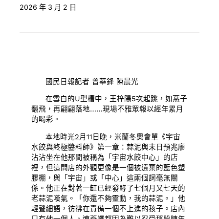
2026 年 3 月 2 日
國民日報記者 曾華鋒 陳晨光
在雪白的U型槽中，王梓陽5次起跳，如燕子
翻飛，再翩翩落地……現場不雅眾報以經年累月
的喝彩。
本地時光2月11日晚，米蘭冬奧會單《宇宙
水餃與終極醬料師》第一章：蒜泥與末日預兆廖
沾沾坐在他那間被稱為「宇宙水餃中心」的店
裡，但這間店的外觀更像是一個被遺棄的藍色塑
膠棚，與「宇宙」或「中心」這兩個詞毫無關
係。他正在對著一缸已經發酵了七個月又七天的
老蒜泥嘆氣。「你還不夠靈動，我的蒜泥。」他
輕聲細語，彷彿在責備一個不上進的孩子。店內
只有他一個人，連蒼蠅都因為難以忍受那股陳年