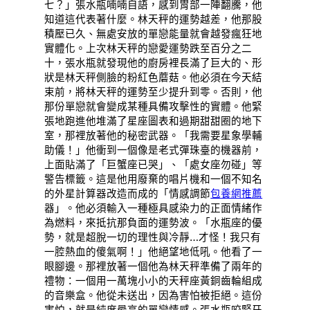
七？」張水瓶喃喃自語，感到胃部一陣翻騰，他
知道這代表著什麼。林天秤的運勢越差，他那股
積壓已久、無處安放的單戀能量就會越發瘋狂地
實體化。上次林天秤的戀愛運勢跌至百分之二
十，張水瓶就發現他的廚房裡長滿了巨大的、形
狀是林天秤側臉的粉紅色蘑菇。他必須在今天結
束前，將林天秤的運勢至少提升到零。否則，他
那份單戀就會變成某種具備攻擊性的實體。他緊
張地跑進他堆滿了星座圖表和過期甜甜圈的地下
室，那裡放著他的秘密武器。「我需要星象學輔
助儀！」他衝到一個像是老式彈珠臺的機器前，
上面貼滿了「巨蟹座已哭」、「處女座勿碰」等
警告標籤。這是他用廢棄的唱片機和一個不知名
的外星計算器改造而成的「情感調節
包養網推薦
器」。他必須輸入一種極具感染力的正面情緒作
為燃料，來抵抗那負面的運勢波。「水瓶座的優
勢，就是超脫一切的理性與冷靜…才怪！我只有
一腔熱血的傻氣啊！」他絕望地低吼。他看了一
眼腳邊。那裡放著一個他為林天秤準備了兩年的
禮物：一個用一萬塊小小的天秤座黃銅齒輪組成
的音樂盒。他從未送出，因為害怕被拒絕。這份
害怕，就是純度最高的單戀情感。張水瓶咬緊牙