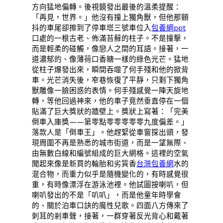
方向猛地偏轉。後視鏡發出最後的溫柔提醒：
「再見，世界。」他沒有撞上獨角獸，但他那顫
抖的車尾卻擦到了停車塔三號車位入
包養網ppt
口處的一根古老、佈滿苔蘚的柱子。不是撞擊，
而是輕柔的碰觸，像戀人之間的耳語。接著，一
道濃郁的、像薄荷口香糖一樣的綠色光芒。猛地
從柱子爆發出來，瞬間吞噬了何手殘和他的掀背
車。光芒消失後，窄巷恢復了平靜，只剩下獨角
獸雕像一臉困惑的表情。何手殘感覺一陣天旋地
轉，等他回過神來，他的車子竟然垂直停在一個
貼滿了巨大獎狀的牆壁上。獎狀上寫著：「完美
倒車入庫獎——第零點零零零零零九度偏差。」
落款人是「倒車王」。他趕緊從車窗探出頭，發
現周圍不再是熟悉的城市街道，而是一望無際、
由無數白線和編號組成的巨大網格。這裡的空氣
聞起來像是新買的輪胎和劣質香
台灣包養網
水的
混合物，而重力似乎是隨機變化的，有時感覺很
重，有時像漂浮在游泳池裡。他試圖按喇叭，但
喇叭發出的不是「叭叭」，而是他童年時學會
的、關於泊車口訣的魔性兒歌。四面八方傳來了
刺耳的剎車聲，接著，一群穿著反光背心和戴著