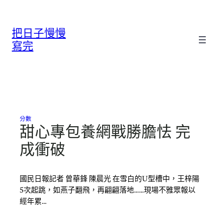
跳
至
把日子慢慢
主
要
寫完
內
容
分數
甜心專包養網戰勝膽怯 完
成衝破
國民日報記者 曾華鋒 陳晨光 在雪白的U型槽中，王梓陽
5次起跳，如燕子翻飛，再翩翩落地……現場不雅眾報以
經年累…