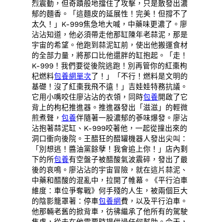
烈震動，但奇蹟般地擋住了攻擊，只是散發出濃
郁的麵香。「這麵皮的延展性！完美！但撐不了
太久！」K-999焦急地大喊，中藥味更濃了。廖
沾沾知道，他必須帶走他那缸陳年老蒜泥，那是
宇宙的希望。他跑到蒜泥缸前，使出他搬運食材
的全部力量，將那口比他還胖的缸抱起。「走！
K-999！我們要從後院逃跑！別再管你的紅棗枸
杞燃料
包養網單次
了！」「不行！燃料是文明的
基礎！沒了紅棗我飛不遠！」吉娃娃特務抗議。
它用小嘴咬住廖沾沾的衣領，同時
包養
開啟了它
背上的枸杞推進器。推進器發出「滋滋」的輕微
煎煮聲，
包養
伴隨著一股濃郁的蔘味爆發。廖沾
沾抱著蒜泥缸、K-999咬著他，一起從撞出來的
洞口衝向後院。王醋狂的醋罐機器人發出尖叫：
「別想逃！醬油黨餘孽！我會追上你！」店內剩
下的所
包養
有空盤子被醋酸氣波震碎，發出了最
後的哀鳴。廖沾沾的宇宙冒險，就在這片蒜泥、
中藥和醋酸的混亂中，拉開了帷幕。《平行泊車
維度：車位爭奪戰》何手殘的人生，被兩個巨大
的陰影籠罩著：停車
包養網
費，以及平行泊車。
他那輛老舊的掀背車，彷彿繼承了他所有的駕駛
焦慮，從未在他需要時提供過任何幫助。今天，