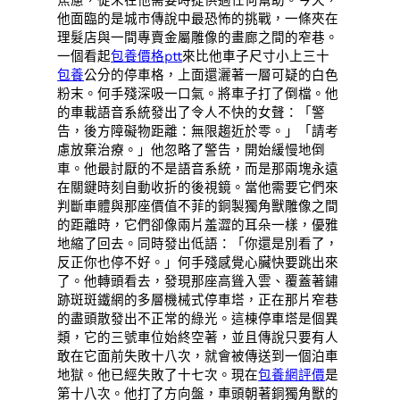
他面臨的是城市傳說中最恐怖的挑戰，一條夾在
理髮店與一間專賣金屬雕像的畫廊之間的窄巷。
一個看起
包養價格ptt
來比他車子尺寸小上三十
包養
公分的停車格，上面還灑著一層可疑的白色
粉末。何手殘深吸一口氣。將車子打了倒檔。他
的車載語音系統發出了令人不快的女聲：「警
告，後方障礙物距離：無限趨近於零。」「請考
慮放棄治療。」他忽略了警告，開始緩慢地倒
車。他最討厭的不是語音系統，而是那兩塊永遠
在關鍵時刻自動收折的後視鏡。當他需要它們來
判斷車體與那座價值不菲的銅製獨角獸雕像之間
的距離時，它們卻像兩片羞澀的耳朵一樣，優雅
地縮了回去。同時發出低語：「你還是別看了，
反正你也停不好。」何手殘感覺心臟快要跳出來
了。他轉頭看去，發現那座高聳入雲、覆蓋著鏽
跡斑斑鐵網的多層機械式停車塔，正在那片窄巷
的盡頭散發出不正常的綠光。這棟停車塔是個異
類，它的三號車位始終空著，並且傳說只要有人
敢在它面前失敗十八次，就會被傳送到一個泊車
地獄。他已經失敗了十七次。現在
包養網評價
是
第十八次。他打了方向盤，車頭朝著銅獨角獸的