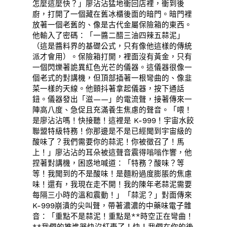
怎麼這麼快？」廖沾沾猛地衝回店裡，衝到後
廚，打開了一個藏在舊冰櫃後面的暗門。暗門裡
放著一個老舊的、像是古代金屬保險箱的東西。
他輸入了密碼：「一醬二醋三油四辣五蒜泥」
（這是醬料界的基礎公式，只有像他這樣的傳統
派才會用）。保險箱打開，裡面沒有黃金，只有
一個閃爍著詭異紅色光芒的儀器。這儀器很像一
個老式的對講機，但頂部插著一根彎曲的、像韭
菜一樣的天線。他顫抖著拿起儀器，按下通話
鈕。儀器發出「滋——」的電流聲，接著傳來一
陣高八度、急促且充滿養生焦慮的聲音。「喂！
是廖沾沾嗎！快接聽！這裡是 K-999！宇宙水餃
聯盟特級特務！你那邊是不是已經聞到宇宙級的
酸味了？我們需要你的蒜泥！你被徵召了！馬
上！」廖沾沾的耳朵被這聲音震得嗡嗡作響，他
捏著對講機，困惑地喊道：「特務？酸味？等
等！我聞到的不是酸味！是麵粉過度膨脹的焦慮
味！還有，我現在走不開！我的陳年老蒜泥需要
每隔三小時的溫和震動！」「蒜泥？」對面傳來
K-999崩潰的尖叫聲，帶著濃濃的中藥味電子雜
音：「重點不是蒜泥！重點是**時空正在彎曲！
**我們的推進器快沒紅棗了！快！我們在你的後