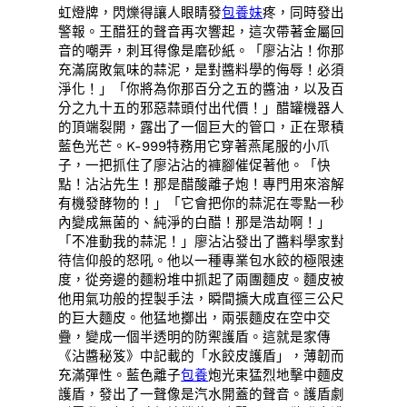
虹燈牌，閃爍得讓人眼睛發
包養妹
疼，同時發出
警報。王醋狂的聲音再次響起，這次帶著金屬回
音的嘲弄，刺耳得像是磨砂紙。「廖沾沾！你那
充滿腐敗氣味的蒜泥，是對醬料學的侮辱！必須
淨化！」「你將為你那百分之五的醬油，以及百
分之九十五的邪惡蒜頭付出代價！」醋罐機器人
的頂端裂開，露出了一個巨大的管口，正在聚積
藍色光芒。K-999特務用它穿著燕尾服的小爪
子，一把抓住了廖沾沾的褲腳催促著他。「快
點！沾沾先生！那是醋酸離子炮！專門用來溶解
有機發酵物的！」「它會把你的蒜泥在零點一秒
內變成無菌的、純淨的白醋！那是浩劫啊！」
「不准動我的蒜泥！」廖沾沾發出了醬料學家對
待信仰般的怒吼。他以一種專業包水餃的極限速
度，從旁邊的麵粉堆中抓起了兩團麵皮。麵皮被
他用氣功般的捏製手法，瞬間擴大成直徑三公尺
的巨大麵皮。他猛地擲出，兩張麵皮在空中交
疊，變成一個半透明的防禦護盾。這就是家傳
《沾醬秘笈》中記載的「水餃皮護盾」，薄韌而
充滿彈性。藍色離子
包養
炮光束猛烈地擊中麵皮
護盾，發出了一聲像是汽水開蓋的聲音。護盾劇