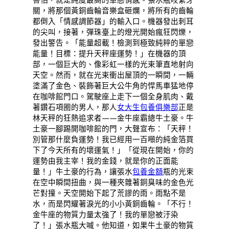
關，將那個黃銅齒輪音樂盒砸爛，將所有的齒輪
都倒入「情感調節器」的輸入口。機器發出刺耳
的尖叫，接著，彈珠臺上的燈光開始瘋狂閃爍，
發出警告。「能量超載！檢測到極致純粹的單戀
能量！目標：提升天秤座運勢！」在機器的頂
部，一個巨大的、像彩虹一樣的光束筆直地射向
天空。然而，就在光束衝出屋頂的一瞬間，一輛
塗滿了金色、裝飾著巨大公牛角的悍馬車猛地停
在咖啡館門口。駕駛座上走下一個全身肌肉、戴
著鑽石項圈的男人，那人
女大生包養俱樂部
正是
林天秤的狂熱追求者——金牛座霸總牛土豪。牛
土豪一腳踢開咖啡館的門，大聲宣布：「天秤！
別管那什麼負運勢！我已經用一百噸的純金箔買
下了今天所有的壞運氣！」「從現在開始，你的
運勢由我主宰！我的金錢，就是你的正面能
量！」牛土豪的行為，讓張水
包養金額
瓶的光束
在空中瞬間扭曲，與一種夾雜著銅臭味的金色光
芒對撞。天空開始下起了荒謬的雨。雨點不是
水，而是閃耀著淚光的小小黃銅齒輪。「不行！
金牛座的物質力量太強了！我的單戀被汙染
了！」張水瓶大喊。他知道，如果牛土豪的物質