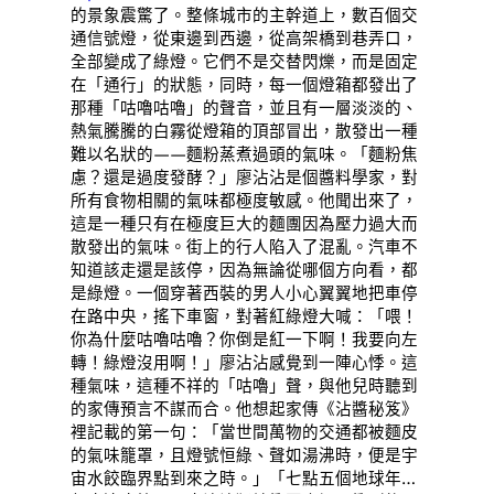
的景象震驚了。整條城市的主幹道上，數百個交
通信號燈，從東邊到西邊，從高架橋到巷弄口，
全部變成了綠燈。它們不是交替閃爍，而是固定
在「通行」的狀態，同時，每一個燈箱都發出了
那種「咕嚕咕嚕」的聲音，並且有一層淡淡的、
熱氣騰騰的白霧從燈箱的頂部冒出，散發出一種
難以名狀的——麵粉蒸煮過頭的氣味。「麵粉焦
慮？還是過度發酵？」廖沾沾是個醬料學家，對
所有食物相關的氣味都極度敏感。他聞出來了，
這是一種只有在極度巨大的麵團因為壓力過大而
散發出的氣味。街上的行人陷入了混亂。汽車不
知道該走還是該停，因為無論從哪個方向看，都
是綠燈。一個穿著西裝的男人小心翼翼地把車停
在路中央，搖下車窗，對著紅綠燈大喊：「喂！
你為什麼咕嚕咕嚕？你倒是紅一下啊！我要向左
轉！綠燈沒用啊！」廖沾沾感覺到一陣心悸。這
種氣味，這種不祥的「咕嚕」聲，與他兒時聽到
的家傳預言不謀而合。他想起家傳《沾醬秘笈》
裡記載的第一句：「當世間萬物的交通都被麵皮
的氣味籠罩，且燈號恒綠、聲如湯沸時，便是宇
宙水餃臨界點到來之時。」「七點五個地球年…