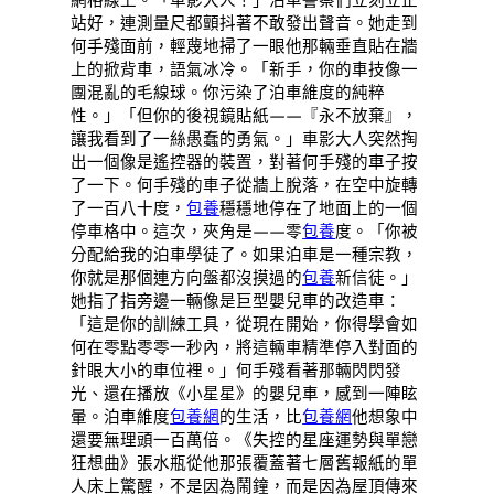
站好，連測量尺都顫抖著不敢發出聲音。她走到
何手殘面前，輕蔑地掃了一眼他那輛垂直貼在牆
上的掀背車，語氣冰冷。「新手，你的車技像一
團混亂的毛線球。你污染了泊車維度的純粹
性。」「但你的後視鏡貼紙——『永不放棄』，
讓我看到了一絲愚蠢的勇氣。」車影大人突然掏
出一個像是遙控器的裝置，對著何手殘的車子按
了一下。何手殘的車子從牆上脫落，在空中旋轉
了一百八十度，
包養
穩穩地停在了地面上的一個
停車格中。這次，夾角是——零
包養
度。「你被
分配給我的泊車學徒了。如果泊車是一種宗教，
你就是那個連方向盤都沒摸過的
包養
新信徒。」
她指了指旁邊一輛像是巨型嬰兒車的改造車：
「這是你的訓練工具，從現在開始，你得學會如
何在零點零零一秒內，將這輛車精準停入對面的
針眼大小的車位裡。」何手殘看著那輛閃閃發
光、還在播放《小星星》的嬰兒車，感到一陣眩
暈。泊車維度
包養網
的生活，比
包養網
他想象中
還要無理頭一百萬倍。《失控的星座運勢與單戀
狂想曲》張水瓶從他那張覆蓋著七層舊報紙的單
人床上驚醒，不是因為鬧鐘，而是因為屋頂傳來