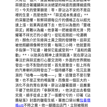
蒜頭混合著鐵鏽與淡淡絕望的味道而選擇繞道飛
行。今天的營業額是：零。廖沾沾不安的不是店
裡的生意，而是他對**「蒜泥成本焦慮症」**
的深層恐懼。新鮮蒜頭每公斤的價格正在以超光
速上漲，如果再這樣下去，他引以為傲的「靈魂
蒜泥」將難以為繼。他拿著一把被磨得光滑、閃
耀著不祥光芒的小銀勺，從缸底撈起一坨濃稠
的、顏色介於灰綠與土黃之間的發酵物。這蒜泥
被他照顧得像稀世珍寶，每隔三小時，他就要用
手指彈一下缸邊，確保它能感受到**「溫和的震
動」**，以助其在精神上達到圓滿。就在廖沾沾
專注於與蒜泥進行心靈交流時，外面的世界開始
發出一些不對勁的信號。首先是聲音。街上所有
的汽車喇叭同時發出了一個持續不斷、低沉且潮
濕的「咕嚕——咕嚕——」聲。這聲音不是引擎
聲，也不是正常的鳴笛聲，而像是一個巨大的、
消化不良的胃在哀嚎。廖沾沾皺著眉頭，這嚴重
干擾了他蒜泥的「寧靜冥想」。他決定出去看個
究竟，順手從桌上拿了一張髒兮兮的，印著《沾
醬秘笈》封面的皺衛生紙，塞進口袋以備
包養價
格ptt
不時之需。他一腳踏出店門，立刻被眼前