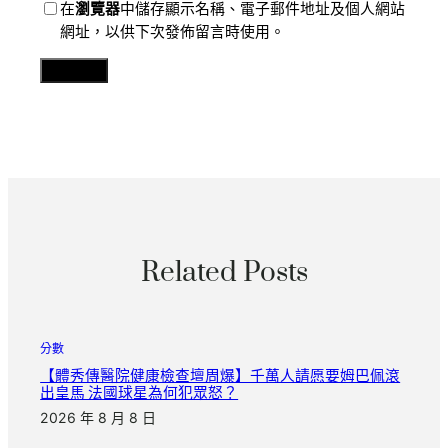
在
瀏覽器
中儲存顯示名稱、電子郵件地址及個人網站
網址，以供下次發佈留言時使用。
Related Posts
分數
【體秀傳醫院健康檢查壇周爆】千萬人請愿要姆巴佩滾
出皇馬 法國球星為何犯眾怒？
2026 年 8 月 8 日