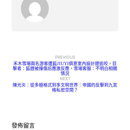
PREVIOUS
禾木雪場兩名游客遭狐JIUYI俱意室內設計貍追咬，目
擊者：狐貍被撞傷后應激反應，雪場客服：不明白相關
情況
NEXT
陳光炎：從多極格式到多文明世界：帝國的反擊到九宮
格私密空間？
發佈留言