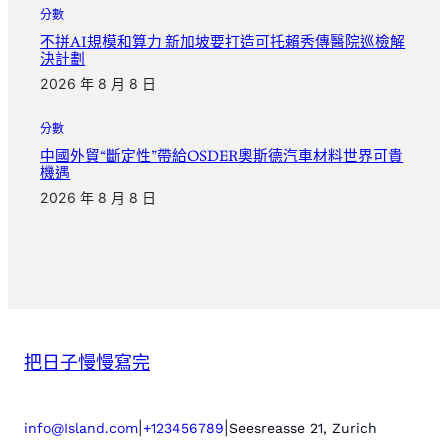
分數
不拼AI規模和算力 新加坡要打造可托賴秀傳醫院巡檢解
決計劃
2026 年 8 月 8 日
分數
中國外貿“斷定性”帶給OSDER奧斯德汽車材料世界可貴
機遇
2026 年 8 月 8 日
把日子慢慢寫完
|
|
info@Island.com
+123456789
Seesreasse 21, Zurich