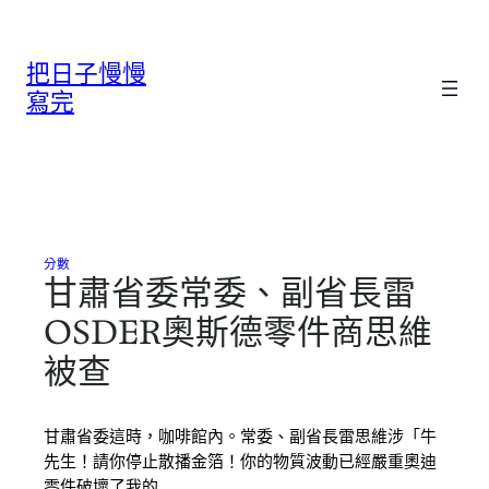
跳
至
把日子慢慢
主
要
寫完
內
容
分數
甘肅省委常委、副省長雷
OSDER奧斯德零件商思維
被查
甘肅省委這時，咖啡館內。常委、副省長雷思維涉「牛
先生！請你停止散播金箔！你的物質波動已經嚴重奧迪
零件破壞了我的…