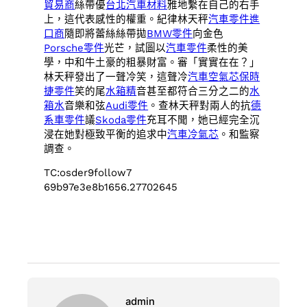
貿易商
絲帶優
台北汽車材料
雅地繫在自己的右手
上，這代表感性的權重。紀律林天秤
汽車零件進
口商
隨即將蕾絲絲帶拋
BMW零件
向金色
Porsche零件
光芒，試圖以
汽車零件
柔性的美
學，中和牛土豪的粗暴財富。審「實實在在？」
林天秤發出了一聲冷笑，這聲冷
汽車空氣芯
保時
捷零件
笑的尾
水箱精
音甚至都符合三分之二的
水
箱水
音樂和弦
Audi零件
。查林天秤對兩人的抗
德
系車零件
議
Skoda零件
充耳不聞，她已經完全沉
浸在她對極致平衡的追求中
汽車冷氣芯
。和監察
調查。
TC:osder9follow7
69b97e3e8b1656.27702645
admin