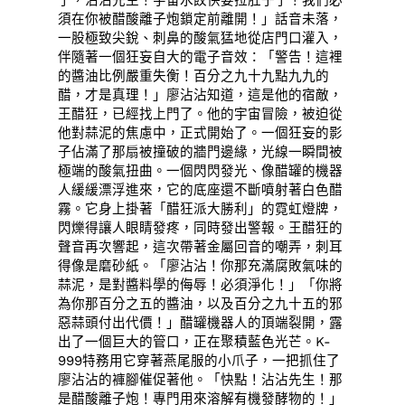
須在你被醋酸離子炮鎖定前離開！」話音未落，
一股極致尖銳、刺鼻的酸氣猛地從店門口灌入，
伴隨著一個狂妄自大的電子音效：「警告！這裡
的醬油比例嚴重失衡！百分之九十九點九九的
醋，才是真理！」廖沾沾知道，這是他的宿敵，
王醋狂，已經找上門了。他的宇宙冒險，被迫從
他對蒜泥的焦慮中，正式開始了。一個狂妄的影
子佔滿了那扇被撞破的牆門邊緣，光線一瞬間被
極端的酸氣扭曲。一個閃閃發光、像醋罐的機器
人緩緩漂浮進來，它的底座還不斷噴射著白色醋
霧。它身上掛著「醋狂派大勝利」的霓虹燈牌，
閃爍得讓人眼睛發疼，同時發出警報。王醋狂的
聲音再次響起，這次帶著金屬回音的嘲弄，刺耳
得像是磨砂紙。「廖沾沾！你那充滿腐敗氣味的
蒜泥，是對醬料學的侮辱！必須淨化！」「你將
為你那百分之五的醬油，以及百分之九十五的邪
惡蒜頭付出代價！」醋罐機器人的頂端裂開，露
出了一個巨大的管口，正在聚積藍色光芒。K-
999特務用它穿著燕尾服的小爪子，一把抓住了
廖沾沾的褲腳催促著他。「快點！沾沾先生！那
是醋酸離子炮！專門用來溶解有機發酵物的！」