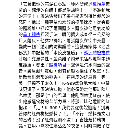
「它會把你的蒜泥在零點一秒內變成
巡檢推薦
無
菌的、純淨的白醋！那是浩劫啊！」「不准動我
的蒜泥！」廖沾沾發出了醬料學家對待信仰般的
怒吼。他以一種專業包水餃的極限速度，從旁邊
的麵粉堆中抓起了兩團麵皮。麵皮被他用氣功般
的
員工體檢
捏製手法，瞬間擴大成直徑三公尺的
巨大麵皮。他猛地擲出，兩張麵皮在空中交疊，
變成一個半透明的防禦護盾。這就是家傳《沾醬
秘笈》中記載的「水餃皮護盾」，
巡迴體檢推薦
薄韌而充滿彈性。藍色離子炮光束猛烈地擊中麵
皮護盾，發出了
體檢項目
一聲像是汽水開蓋的聲
音。護盾劇烈震動，但奇蹟般地擋住了攻擊，只
是散發出濃郁的麵香。「這麵皮的延展性！完
美！但撐不了太久！」K-999焦急地大喊，中藥
味更濃了。廖沾沾知道，他必須帶走他那缸陳年
老蒜泥，那是宇宙的希望。他跑到蒜泥缸前，使
出他搬運食材的全部力量，將那口比他還胖的缸
抱起。「走！K-999！我們要從後院逃跑！別再
管你的紅棗枸杞燃料了！」「不行！燃料是文明
的基礎！沒了紅棗我飛不遠！」吉娃娃特務抗
議。它用小嘴咬住廖沾沾的衣領，同時開啟了它