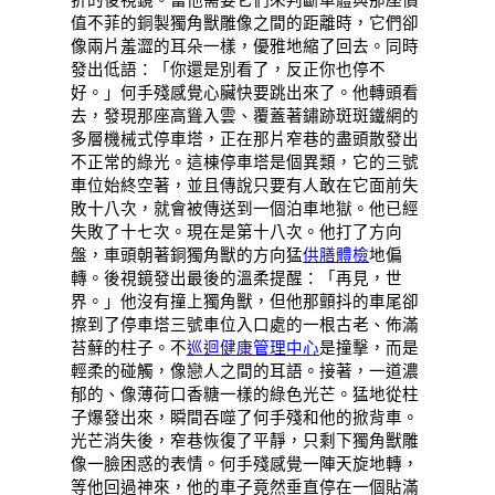
值不菲的銅製獨角獸雕像之間的距離時，它們卻
像兩片羞澀的耳朵一樣，優雅地縮了回去。同時
發出低語：「你還是別看了，反正你也停不
好。」何手殘感覺心臟快要跳出來了。他轉頭看
去，發現那座高聳入雲、覆蓋著鏽跡斑斑鐵網的
多層機械式停車塔，正在那片窄巷的盡頭散發出
不正常的綠光。這棟停車塔是個異類，它的三號
車位始終空著，並且傳說只要有人敢在它面前失
敗十八次，就會被傳送到一個泊車地獄。他已經
失敗了十七次。現在是第十八次。他打了方向
盤，車頭朝著銅獨角獸的方向猛
供膳體檢
地偏
轉。後視鏡發出最後的溫柔提醒：「再見，世
界。」他沒有撞上獨角獸，但他那顫抖的車尾卻
擦到了停車塔三號車位入口處的一根古老、佈滿
苔蘚的柱子。不
巡迴健康管理中心
是撞擊，而是
輕柔的碰觸，像戀人之間的耳語。接著，一道濃
郁的、像薄荷口香糖一樣的綠色光芒。猛地從柱
子爆發出來，瞬間吞噬了何手殘和他的掀背車。
光芒消失後，窄巷恢復了平靜，只剩下獨角獸雕
像一臉困惑的表情。何手殘感覺一陣天旋地轉，
等他回過神來，他的車子竟然垂直停在一個貼滿