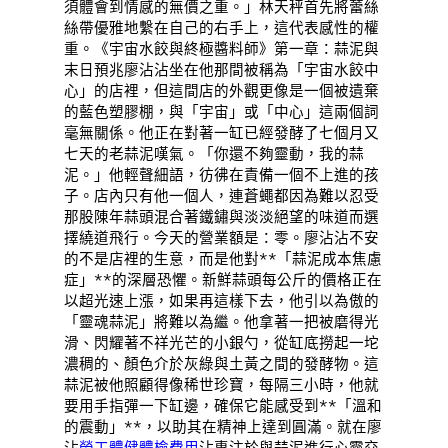
須體會到情感的無價之重。」林天秤首先將蕾絲
絲帶優雅地繫在自己的右手上，這代表感性的權
重。《宇宙水餃與終極醬料師》第一章：蒜泥與
末日預兆廖沾沾坐在他那間被稱為「宇宙水餃中
心」的店裡，但這間店的外觀更像是一個被遺棄
的藍色塑膠棚，與「宇宙」或「中心」這兩個詞
毫無關係。他正在對著一缸已經發酵了七個月又
七天的老蒜泥嘆氣。「你還不夠靈動，我的蒜
泥。」他輕聲細語，彷彿在責備一個不上進的孩
子。店內只有他一個人，連蒼蠅都因為難以忍受
那股陳年蒜頭混合著鐵鏽與淡淡絕望的味道而選
擇繞道飛行。今天的營業額是：零。廖沾沾不安
的不是店裡的生意，而是他對**「蒜泥成本焦慮
症」**的深層恐懼。新鮮蒜頭每公斤的價格正在
以超光速上漲，如果再這樣下去，他引以為傲的
「靈魂蒜泥」將難以為繼。他拿著一把被磨得光
滑、閃耀著不祥光芒的小銀勺，從缸底撈起一坨
濃稠的、顏色介於灰綠與土黃之間的發酵物。這
蒜泥被他照顧得像稀世珍寶，每隔三小時，他就
要用手指彈一下缸邊，確保它能感受到**「溫和
的震動」**，以助其在精神上達到圓滿。就在廖
沾
勞工體健
體檢費用
沾專注於與蒜泥進行心靈交