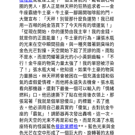
圈的男人，那人正是林天秤的狂熱追求者——金
牛座霸總牛土豪。牛土豪一腳踢開咖啡館的門，
大聲宣布：「天秤！別管那什麼負運勢！我已經
用一百噸的純金箔買下了今天所有的壞運氣！」
「從現在開始，你的運勢由我主宰！我的金錢，
就是你的正面能量！」牛土豪的行為，讓張水瓶
的光束在空中瞬間扭曲，與一種夾雜著銅臭味的
金色光芒對撞。天空開始下起了荒謬的雨。雨點
不是水，而是閃耀著淚光的小小黃銅齒輪。「不
行！金牛座的物質力量太強了！我的單戀被汙染
了！」張水瓶大喊。他知道，如果牛土豪的物質
力量勝出，林天秤將會被困在一個充滿金錢和俗
氣的虛假愛情裡，而他將永遠失去機會。張水瓶
看向那機器，還剩下最後一個可以輸入的「情緒
燃料」口。他迅速撕下了貼在他背後衣領上，那
張寫著「我就是個單戀傻瓜」的標籤，丟了進
去。他必須用自己最真實的「傻氣」去對抗金牛
座的「霸氣」！調節器再次發出轟鳴，這一次，
射向天空的光束不再是彩虹色，而是充滿了水瓶
座特有的怪誕藍色
餐飲業體檢
**。藍色光束與金
色光芒在空中形成了一個巨大的、旋轉著的太極