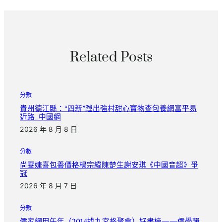
Related Posts
分數
貴州德江縣：“四新”蹚出強村甜心寶物查包養網富平易
近路_中國網
2026 年 8 月 8 日
分數
尚雯婕喜包養價格楊宗緯陳楚生謝安琪《中國音超》爭
冠
2026 年 8 月 7 日
分數
儒家網甲午年（2014找九宮格聚會）好書榜——儒學輯