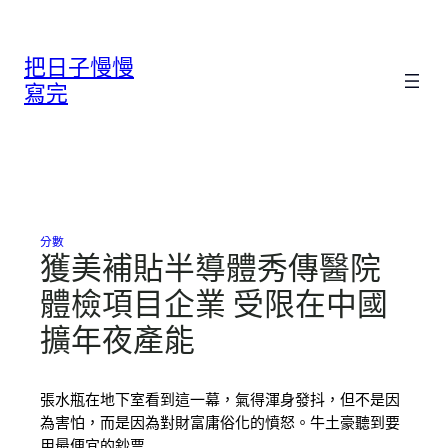
跳
至
把日子慢慢
主
要
寫完
內
容
分數
獲美補貼半導體秀傳醫院
體檢項目企業 受限在中國
擴年夜產能
張水瓶在地下室看到這一幕，氣得渾身發抖，但不是因
為害怕，而是因為對財富庸俗化的憤怒。牛土豪聽到要
用最便宜的鈔票…