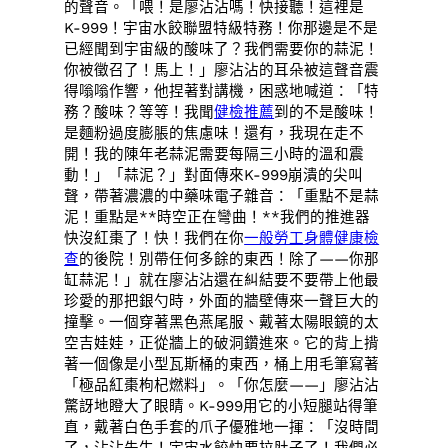
的聲音。「喂！是廖沾沾嗎！快接聽！這裡是
K-999！宇宙水餃聯盟特級特務！你那邊是不是
已經聞到宇宙級的酸味了？我們需要你的蒜泥！
你被徵召了！馬上！」廖沾沾的耳朵被這聲音震
得嗡嗡作響，他捏著對講機，困惑地喊道：「特
務？酸味？等等！我聞
健檢推薦
到的不是酸味！
是麵粉過度膨脹的焦慮味！還有，我現在走不
開！我的陳年老蒜泥需要每隔三小時的溫和震
動！」「蒜泥？」對面傳來K-999崩潰的尖叫
聲，帶著濃濃的中藥味電子雜音：「重點不是蒜
泥！重點是**時空正在彎曲！**我們的推進器
快沒紅棗了！快！我們在你
一般勞工身體健康檢
查
的後院！別帶任何多餘的東西！除了——你那
缸蒜泥！」就在廖沾沾還在糾結要不要帶上他最
珍愛的那把銀勺時，外面的牆壁傳來一聲巨大的
撞擊。一個穿著黑色燕尾服、戴著太陽眼鏡的太
空吉娃娃，正從牆上的破洞鑽進來。它的背上揹
著一個像是小型瓦斯桶的東西，桶上用毛筆寫著
「極品紅棗枸杞燃料」。「你怎麼——」廖沾沾
驚訝地瞪大了眼睛。K-999用它的小短腿站得筆
直，戴著白色手套的爪子優雅地一揮：「沒時間
了，沾沾先生！宇宙水餃快要拉肚子了！我們必