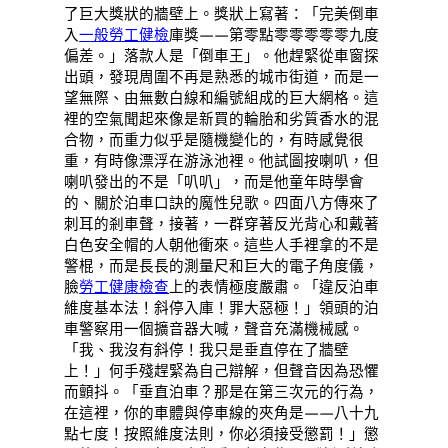
了巨大獎狀的牆壁上。獎狀上寫著：「完美倒車
入
一般勞工健檢
庫獎——第零點零零零零零九度
偏差。」落款人是「倒車王」。他趕緊從車窗探
出頭，發現周圍不再是熟悉的城市街道，而是一
望無際、由無數白線和編號組成的巨大網格。這
裡的空氣聞起來像是新買的輪胎和劣質香水的混
合物，而重力似乎是隨機變化的，有時感覺很
重，有時像漂浮在游泳池裡。他試圖按喇叭，但
喇叭發出的不是「叭叭」，而是他童年時學會
的、關於泊車口訣的魔性兒歌。四面八方傳來了
刺耳的剎車聲，接著，一群穿著反光背心和戴著
白色安全帽的人朝他衝來。這些人手裡拿的不是
警棍，而是長長的測量尺和巨大的電子角度儀，
臉
勞工健康檢查
上的表情極度嚴肅。「違反泊車
維度基本法！斜停入庫！罪大惡極！」領頭的泊
車警察用一個擴音器大喊，聲音充滿機械感。
「我、我沒有斜停！我只是垂直停在了牆壁
上！」何手殘趕緊為自己辯解，但聲音因為恐懼
而顫抖。「垂直泊車？那是在第三次元的行為，
在這裡，你的車體與停車線的夾角是——八十九
點七度！按照維度法則，你必須接受懲罰！」懲