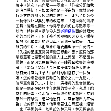
格中。這次，夾角是——零度。「你被分配給我
的泊車學徒了。如果泊車是一種宗教，你就是那
個連方向盤都沒摸過的新信徒。」她指了指旁邊
一輛像是巨型嬰兒車的改造車：「這是你的訓練
工具，從現在開始，你得學會如何在零點零零一
秒內，將這輛車精準停入對
巡迴健檢
面的針眼大
小的車位裡。」何手殘看著那輛閃閃發光、還在
播放《小星星》的嬰兒車，感到一陣眩暈。泊車
維度的生活，比他想象中還要無理頭一百萬倍。
《失控的星座運勢與單戀狂想曲》張水瓶從他那
張覆蓋著七層舊報紙的單人床上驚醒，不是因為
鬧鐘，而是因為屋頂傳來了一陣震耳欲聾的廣播
聲。「緊急！緊急！今日星座運勢超級大修正！
所有天秤座請注意！由於月球剛剛打了一個噴
嚏，您的戀愛機率從昨日的百分之九十九點九，
陡降至負百分之八十七！」廣播員的聲音聽起來
像是一個正在經歷中年危機的雙子座，充滿了戲
劇性的絕望。張水瓶，一個典型的水瓶座，立刻
感到一陣恐慌，這是他患有「星座預報壓力症候
群」後的標準反應。他單戀著住在隔壁棟、經營
一家「平衡美學」咖啡館的林天秤。林天秤完美