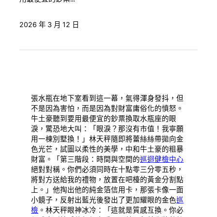
2026 年 3 月 12 日
張水瓶在地下室看到這一幕，氣得渾身發抖，但
不是因為害怕，而是因為對財富庸俗化的憤怒。
牛土豪聽到要用最便宜的鈔票換取水瓶座的眼
淚，驚恐地大叫：「眼淚？那沒有市值！我寧願
用一棟別墅換！」林天秤隨即將蕾絲絲帶拋向金
色光芒，試圖以柔性的美學，中和牛土豪的粗暴
財富。「第三階段：時間與空間的
巡迴健檢中心
絕對對稱。你們必須同時在十點零三分零五秒，
將對方送給我的禮物，放置在吧檯的黃金分割點
上。」他掏出他的純金箔信用卡，那張卡像一面
小鏡子，反射出藍光後發出了更加耀眼的金色
巡
檢
。林天秤眼神冰冷：「這就是質感互換。你必