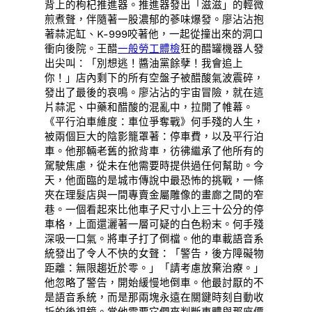
背上的枸杞推進器。推進器發出「滋滋」的輕微
煎煮聲，伴隨著一股濃郁的蔘味爆發。廖沾沾抱
著蒜泥缸、K-999咬著他，一起從撞出來的洞口
衝向後院。王醋
一般勞工體檢
狂的醋罐機器人發
出尖叫：「別想逃！醬油黨餘孽！我會追上
你！」店內剩下的所有空盤子被醋酸氣波震碎，
發出了最後的哀鳴。廖沾沾的宇宙冒險，就在這
片蒜泥、中藥和醋酸的混亂中，拉開了帷幕。
《平行泊車維度：車位爭奪戰》何手殘的人生，
被兩個巨大的陰影籠罩著：停車費，以及平行泊
車。他那輛老舊的掀背車，彷彿繼承了他所有的
駕駛焦慮，從未在他需要時提供過任何幫助。今
天，他面臨的是城市傳說中最恐怖的挑戰，一條
夾在理髮店與一間專賣金屬雕像的畫廊之間的窄
巷。一個看起來比他車子尺寸小上三十公分的停
車格，上面還灑著一層可疑的白色粉末。何手殘
深吸一口氣。將車子打了倒檔。他的車載語音系
統發出了令人不快的女聲：「警告，後方障礙物
距離：無限趨近於零。」「請考慮放棄治療。」
他忽略了警告，開始緩慢地倒車。他最討厭的不
是語音系統，而是那兩塊永遠在關鍵時刻自動收
折的後視鏡。當他需要它們來判斷車體與那座價