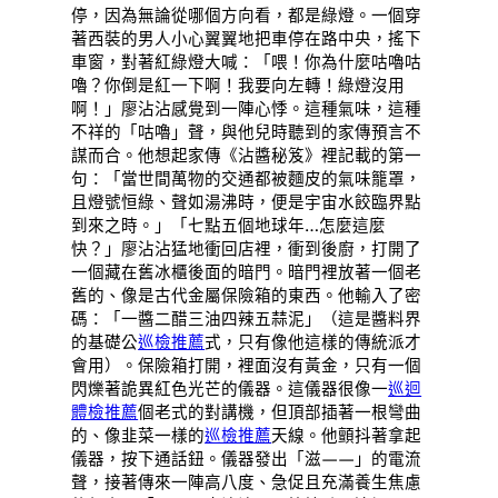
停，因為無論從哪個方向看，都是綠燈。一個穿
著西裝的男人小心翼翼地把車停在路中央，搖下
車窗，對著紅綠燈大喊：「喂！你為什麼咕嚕咕
嚕？你倒是紅一下啊！我要向左轉！綠燈沒用
啊！」廖沾沾感覺到一陣心悸。這種氣味，這種
不祥的「咕嚕」聲，與他兒時聽到的家傳預言不
謀而合。他想起家傳《沾醬秘笈》裡記載的第一
句：「當世間萬物的交通都被麵皮的氣味籠罩，
且燈號恒綠、聲如湯沸時，便是宇宙水餃臨界點
到來之時。」「七點五個地球年…怎麼這麼
快？」廖沾沾猛地衝回店裡，衝到後廚，打開了
一個藏在舊冰櫃後面的暗門。暗門裡放著一個老
舊的、像是古代金屬保險箱的東西。他輸入了密
碼：「一醬二醋三油四辣五蒜泥」（這是醬料界
的基礎公
巡檢推薦
式，只有像他這樣的傳統派才
會用）。保險箱打開，裡面沒有黃金，只有一個
閃爍著詭異紅色光芒的儀器。這儀器很像一
巡迴
體檢推薦
個老式的對講機，但頂部插著一根彎曲
的、像韭菜一樣的
巡檢推薦
天線。他顫抖著拿起
儀器，按下通話鈕。儀器發出「滋——」的電流
聲，接著傳來一陣高八度、急促且充滿養生焦慮