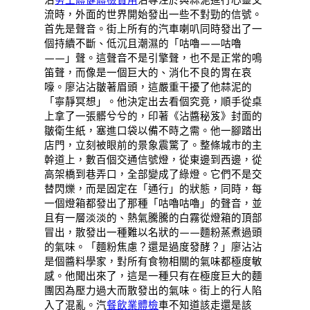
流時，外面的世界開始發出一些不對勁的信號。
首先是聲音。街上所有的汽車喇叭同時發出了一
個持續不斷、低沉且潮濕的「咕嚕——咕嚕
——」聲。這聲音不是引擎聲，也不是正常的鳴
笛聲，而像是一個巨大的、消化不良的胃在哀
嚎。廖沾沾皺著眉頭，這嚴重干擾了他蒜泥的
「寧靜冥想」。他決定出去看個究竟，順手從桌
上拿了一張髒兮兮的，印著《沾醬秘笈》封面的
皺衛生紙，塞進口袋以備不時之需。他一腳踏出
店門，立刻被眼前的景象震驚了。整條城市的主
幹道上，數百個交通信號燈，從東邊到西邊，從
高架橋到巷弄口，全部變成了綠燈。它們不是交
替閃爍，而是固定在「通行」的狀態，同時，每
一個燈箱都發出了那種「咕嚕咕嚕」的聲音，並
且有一層淡淡的、熱氣騰騰的白霧從燈箱的頂部
冒出，散發出一種難以名狀的——麵粉蒸煮過頭
的氣味。「麵粉焦慮？還是過度發酵？」廖沾沾
是個醬料學家，對所有食物相關的氣味都極度敏
感。他聞出來了，這是一種只有在極度巨大的麵
團因為壓力過大而散發出的氣味。街上的行人陷
入了混亂。汽
餐飲業體檢
車不知道該走還是該