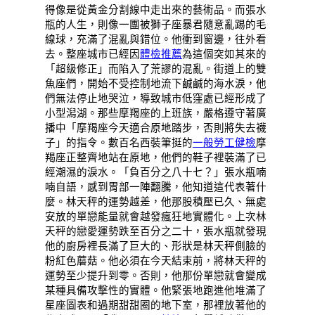
得像是從黃金分割線中走出來的藝術品。而張水
瓶的人生，則像一團被獅子座暴君隨意亂踢的毛
線球，充滿了混亂與錯位。他衝到窗邊，往外看
去。整座城市已經因
體檢推薦
為這個突如其來的
「超級修正」而陷入了荒謬的混亂。街道上的雙
魚座們，開始不受控制地流下鹹鹹的海水淚，他
們無法停止地哭泣，導致城市低窪處已經形成了
小型潟湖。那些摩羯座的上班族，嚴格遵守著廣
播中「摩羯座今天適合原地踏步，否則將失去襪
子」的指令。數百名西裝筆挺的
一般勞工健檢
摩
羯座正整齊地站在原地，他們的鞋子裡裝滿了已
經潮濕的淚水。「負百分之八十七？」張水瓶喃
喃自語，感到胃部一陣翻騰，他知道這代表著什
麼。林天秤的運勢越差，他那股積壓已久、無處
安放的單戀能量就會越發瘋狂地實體化。上次林
天秤的戀愛運勢跌至百分之二十，張水瓶就發現
他的廚房裡長滿了巨大的、形狀是林天秤側臉的
粉紅色蘑菇。他必須在今天結束前，將林天秤的
運勢至少提升到零。否則，他那份單戀就會變成
某種具備攻擊性的實體。他緊張地跑進他堆滿了
星座圖表和過期甜甜圈的地下室，那裡放著他的