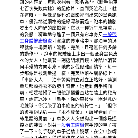
罰的內容是：無限次觀看一部名為**《新手泊車
七百次失敗集錦》的紀錄片，直到哭泣為止。就
在這時，一輛像是從科幻電影裡開出來的黑色跑
車，優雅地從網格的邊緣漂移而過。跑車的輪胎
發出令人陶醉的摩擦聲，它以一種近乎蔑視重力
的姿態，精準地停進了一個只有它車身尺
一般勞
工身體健康檢查
寸寬度的停車格中。那泊車的過
程就像一場舞蹈，流暢、完美，且毫無任何多餘
的動作**。跑車的駕駛座上走出一個全身黑色皮
衣的女人，她戴著一副透明護目鏡，冷酷地朝著
何手殘的方向走來。她的步伐優雅而精準，每一
步都像是被測量過一樣，完美地落在網格線上。
「車影大人！」泊車警察們立刻立正站好，連測
量尺都顫抖著不敢發出聲音。她走到何手殘面
前，輕蔑地掃了一眼他那輛垂直貼在牆上的掀背
車，語氣冰冷。「新手，你的車技像一團混亂的
毛線球。你污染了泊車維度的純粹性。」「但你
的後視鏡貼紙——『永不放棄』，讓我看到了一
絲愚蠢的勇氣。」車影大人突然掏出一個像是遙
控器的裝置，對著
一般勞工體檢
何手殘的車子按
了一下。何手殘的車子從牆上脫落，在空中旋轉
了一百八十度，穩穩地停在了地面上的一個停車