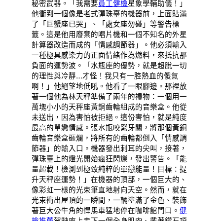
秘密武器。「我需要
員工健檢
星象學輔助儀！」
他衝到一個像是老式彈珠臺的機器前，上面貼滿
了「巨蟹座已哭」、「處女座勿碰」等警告標
籤。這是他用廢棄的唱片機和一個不知名的外星
計算器改造而成的「情感調節器」。他必須輸入
一種極具感染力的正面情緒作為燃料，來抵抗那
負面的運勢波。「水瓶座的優勢，就是超脫一切
的理性與冷靜…才怪！我只有一腔熱血的傻氣
啊！」他絕望地低吼。他看了一眼腳邊。那裡放
著一個他為林天秤準備了兩年的禮物：一個用一
萬塊小小的天秤座黃銅齒輪組成的音樂盒。他從
未送出，因為害怕被拒絕。這份害怕，就是純度
最高的單戀情感。張水瓶咬緊牙關，將那個黃銅
齒輪音樂盒砸爛，將所有的齒輪都倒入「情感調
節器」的輸入口。機器發出刺耳的尖叫，接著，
彈珠臺上的燈光開始瘋狂閃爍，發出警告。「能
量超載！檢測到極致純粹的單戀能量！目標：提
升天秤座運勢！」在機器的頂部，一個巨大的、
像彩虹一樣的光束筆直地射向天空。然而，就在
光束衝出屋頂的一瞬間，一輛塗滿了金色、裝飾
著巨大公牛角的悍馬車猛地停在咖啡館門口。
健
檢推薦
駕駛座上走下一個全身肌肉、戴著鑽石項