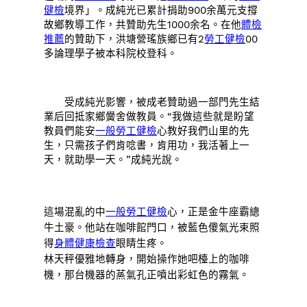
健檢
境界」。成純光已累計捐助900余萬元支撐
故鄉教導工作，共贊助先生1000余名。在他
體檢
推薦
的贊助下，洪塘營瑤族鄉已有2
勞工健檢
00
多論理學子被本科院校登科。
受成純光影響，被成老贊助過一部門先生結
業后回抵家鄉黌舍做教員。“我做這些就是盼望
教員們能安
一般勞工健檢
心教好我們山里的先
生，只需孩子們肯唸書，肯用功，我活著上一
天，就助學一天。”成純光說。
這場混亂的中
一般勞工健檢
心，正是金牛座霸總
牛土豪。他站在咖啡館門口，被藍色傻氣光束照
得
身體健康檢查
眼睛生疼。
林天秤優雅地轉身，開始操作她吧檯上的咖啡
機，那台機器的蒸氣孔正噴出彩虹色的霧氣。