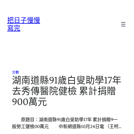
跳
至
把日子慢慢
主
要
寫完
內
容
分數
湖南道縣91歲白叟助學17年
去秀傳醫院健檢 累計捐贈
900萬元
原題目：湖南道縣91歲白叟助學17年 累計捐贈9一
般勞工健檢00萬元 中新網道縣10月24日電 （王柯…