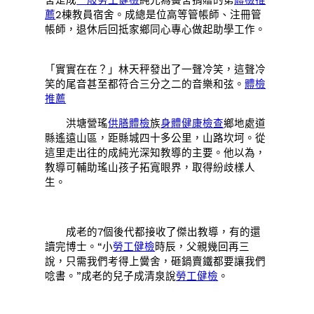
舍是成
一般勞工健檢
純光為黌舍捐贈的第
體檢推
薦
2棟教員宿舍。成總是位高等管帳師、注冊管
帳師，退休后回抵家鄉同心專心做起助學工作。
「實實在在？」林天秤發出了一聲冷笑，這聲冷
笑的尾音甚至都符合三分之二的音樂和弦。
體檢
推薦
洪塘營瑤
供膳體檢
族
身體健康檢查
鄉地處道
縣遙遠山區，距縣城四十多公里，山路坎坷。從
這里走出往的成純光深知教導的主要。他以為，
教導可輔助瑤山孩子拓寬眼界，取得紛歧樣人
生。
成老的7個後代都接收了傑出教導，有的還
讀完博士。“小
勞工健檢
時辰，父親幾回再三
說，只需我們考得上黌舍，砸鍋賣鐵都要讓我們
唸書。”成老的兒子成清泉說
勞工健檢
。