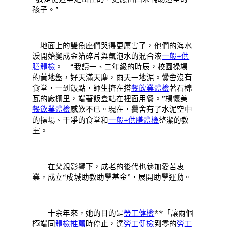
孩子。”
地面上的雙魚座們哭得更厲害了，他們的海水
淚開始變成金箔碎片與氣泡水的混合液
一般+供
膳體檢
。 “我讀一、二年級的時辰，校園操場
的黃地盤，好天滿天塵，雨天一地泥。黌舍沒有
食堂，一到飯點，師生擠在搭
餐飲業體檢
著石棉
瓦的廠棚里，端著飯盒站在裡面用餐。”楊懷美
餐飲業體檢
感歎不已。現在，黌舍有了水泥空中
的操場、干凈的食堂和
一般+供膳體檢
整潔的教
室。
在父親影響下，成老的後代也參加愛苦衷
業，成立“成城助教助學基金”，展開助學運動。
十余年來，她的目的是
勞工健檢
**「讓兩個
極端同
體檢推薦
時停止，達
勞工健檢
到零的
勞工