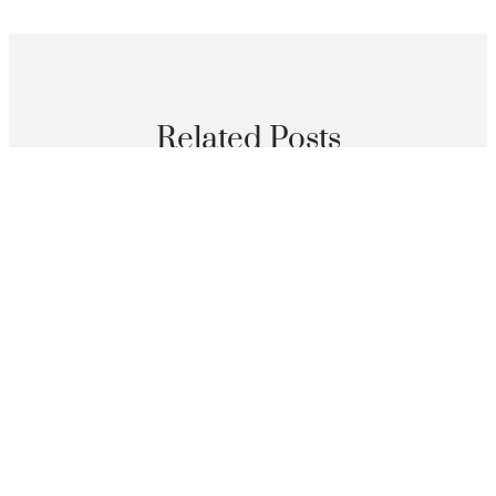
Related Posts
分數
不拼AI規模和算力 新加坡要打造可托賴秀傳醫院巡檢解
決計劃
2026 年 8 月 8 日
分數
中國外貿“斷定性”帶給OSDER奧斯德汽車材料世界可貴
機遇
2026 年 8 月 8 日
分數