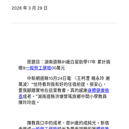
2026 年 3 月 29 日
原題目：湖南道縣91歲白叟助學17年 累計捐
贈9
一般勞工健檢
00萬元
中新網道縣10月24日電 （王柯灃 楊永玲 謝
萬波）“怙恃看到我有好的住宿前提，很安心，
要我腳踏實地在這里教書，真的感謝
身體健康檢
查
成老。”湖南道縣洪塘營瑤族鄉中間小學教員
陳玲玲說。
陳教員口中的成老，是91歲的成純光。新宿