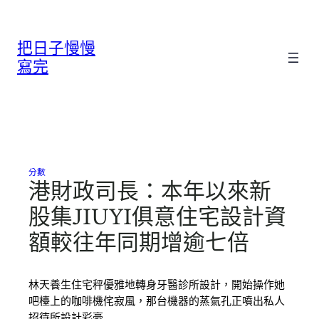
跳
至
把日子慢慢
主
要
寫完
內
容
分數
港財政司長：本年以來新
股集JIUYI俱意住宅設計資
額較往年同期增逾七倍
林天養生住宅秤優雅地轉身牙醫診所設計，開始操作她
吧檯上的咖啡機侘寂風，那台機器的蒸氣孔正噴出私人
招待所設計彩豪…