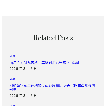
Related Posts
分數
浙江全力到九宮格共享應對用電岑嶺_中國網
2026 年 8 月 6 日
分數
回鍋執掌意年夜利帥億嵐系統櫃印 曼奇尼盼重奪年夜賽
冠軍
2026 年 8 月 6 日