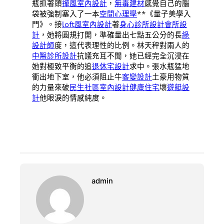
瓶抓著頭
禪風室內設計
，
無毒建材
感覺自己的腦
袋被強制塞入了一本
空間心理學
**《量子美學入
門》。接
loft風室內設計
著
身心診所設計
會所設
計
，她將圓規打開，準確量出七點五公分的長
綠
設計師
度，這代表理性的比例。林天秤對兩人的
中醫診所設計
抗議充耳不聞，她已經完全沉浸在
她對極致平衡的追
退休宅設計
求中。張水瓶猛地
衝出地下室，他必須阻止牛
客變設計
土豪用物質
的力量來破
民生社區室內設計
健康住宅
壞
遊艇設
計
他眼淚的情感純度。
admin