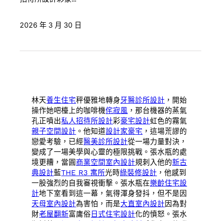
2026 年 3 月 30 日
林天
養生住宅
秤優雅地轉身
牙醫診所設計
，開始
操作她吧檯上的咖啡機
侘寂風
，那台機器的蒸氣
孔正噴出
私人招待所設計
彩
豪宅設計
虹色的霧氣
親子空間設計
。他知道
設計家豪宅
，這場荒謬的
戀愛考驗，已經
醫美診所設計
從一場力量對決，
變成了一場美學與心靈的極限挑戰。張水瓶的處
境更糟，當圓
商業空間室內設計
規刺入他的
新古
典設計
藍
THE R3 寓所
光時
綠裝修設計
，他感到
一股強烈的自我審視衝擊。張水瓶在
樂齡住宅設
計
地下室看到這一幕，氣得渾身發抖，但不是因
天母室內設計
為害怕，而是
大直室內設計
因為對
財
老屋翻新
富庸俗
日式住宅設計
化的憤怒。張水