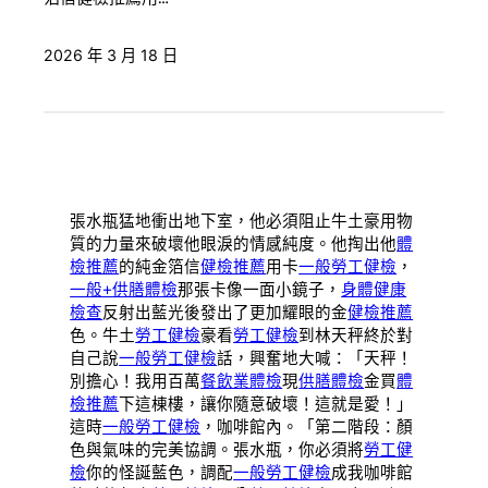
2026 年 3 月 18 日
張水瓶猛地衝出地下室，他必須阻止牛土豪用物
質的力量來破壞他眼淚的情感純度。他掏出他
體
檢推薦
的純金箔信
健檢推薦
用卡
一般勞工健檢
，
一般+供膳體檢
那張卡像一面小鏡子，
身體健康
檢查
反射出藍光後發出了更加耀眼的金
健檢推薦
色。牛土
勞工健檢
豪看
勞工健檢
到林天秤終於對
自己說
一般勞工健檢
話，興奮地大喊：「天秤！
別擔心！我用百萬
餐飲業體檢
現
供膳體檢
金買
體
檢推薦
下這棟樓，讓你隨意破壞！這就是愛！」
這時
一般勞工健檢
，咖啡館內。「第二階段：顏
色與氣味的完美協調。張水瓶，你必須將
勞工健
檢
你的怪誕藍色，調配
一般勞工健檢
成我咖啡館