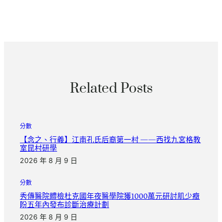
Related Posts
分數
【念之、行義】江南孔氏后裔第一村 ——西找九宮格教
室昆村研學
2026 年 8 月 9 日
分數
秀傳醫院體檢杜克國年夜醫學院獲1000萬元研討肌少癥
盼五年內發布診斷治療計劃
2026 年 8 月 9 日