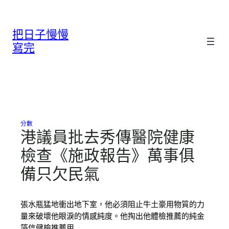
跳
至
把日子慢慢
主
要
寫完
內
容
分數
港議員批去秀傳醫院健康
檢查《施政報告》萬事俱
備只欠民氣
張水瓶猛地衝出地下室，他必須阻止牛土豪用物質的力
量來破壞他眼淚的情感純度。他掏出他體檢推薦的純金
箔信健檢推薦用…