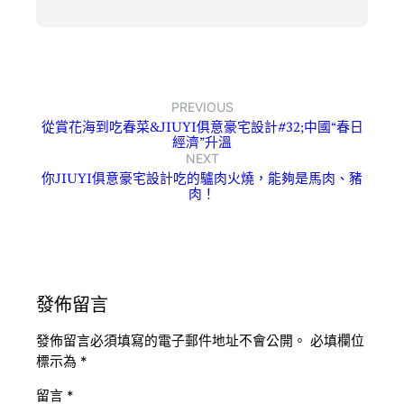
PREVIOUS
從賞花海到吃春菜&JIUYI俱意豪宅設計#32;中國“春日
經濟”升溫
NEXT
你JIUYI俱意豪宅設計吃的驢肉火燒，能夠是馬肉、豬
肉！
發佈留言
發佈留言必須填寫的電子郵件地址不會公開。
必填欄位
標示為
*
留言
*