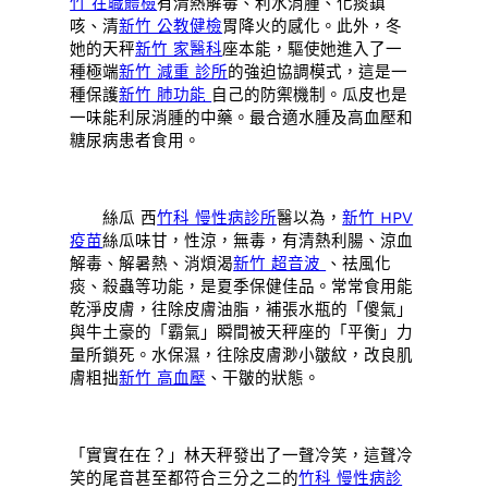
竹 在職體檢
有清熱解毒、利水消腫、化痰鎮
咳、清
新竹 公教健檢
胃降火的感化。此外，冬
她的天秤
新竹 家醫科
座本能，驅使她進入了一
種極端
新竹 減重 診所
的強迫協調模式，這是一
種保護
新竹 肺功能
自己的防禦機制。瓜皮也是
一味能利尿消腫的中藥。最合適水腫及高血壓和
糖尿病患者食用。
絲瓜 西
竹科 慢性病診所
醫以為，
新竹 HPV
疫苗
絲瓜味甘，性涼，無毒，有清熱利腸、涼血
解毒、解暑熱、消煩渴
新竹 超音波
、祛風化
痰、殺蟲等功能，是夏季保健佳品。常常食用能
乾淨皮膚，往除皮膚油脂，補張水瓶的「傻氣」
與牛土豪的「霸氣」瞬間被天秤座的「平衡」力
量所鎖死。水保濕，往除皮膚渺小皺紋，改良肌
膚粗拙
新竹 高血壓
、干皺的狀態。
「實實在在？」林天秤發出了一聲冷笑，這聲冷
笑的尾音甚至都符合三分之二的
竹科 慢性病診