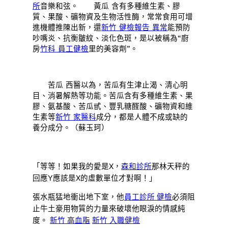
所
音樂和弦。 黃瓜 含有多種維生素、膠
質、果酸、礦物資及生物活性酶，常常食用可增
進機體推陳出新，還
新竹 健檢報告 異常
能預防
吵嘴炎、抗衡皺紋、淡化色斑，是以被稱為“廚
房
竹科 員工健檢
里的美容劑”。
苦瓜 西醫以為，苦瓜有生津止渴、清心明
目、消暑解熱等功能。苦瓜含有多種維生素、果
膠、氨基酸、苦瓜甙、豐乳糖醛酸、礦物資和維
生素等
新竹 家醫科
成分，都是人體不成或缺的
養分成分。（蘇玉珂）
「等等！如果我的愛是X，
森和診所
那林天秤的
回應Y應該是X的虛數單位才對啊！」
張水瓶猛地衝出地下室，他
員工診所 健檢
必須阻
止牛土豪用物質的力量來破壞他眼淚的情感純
度。
新竹 高血脂
新竹 入職健檢