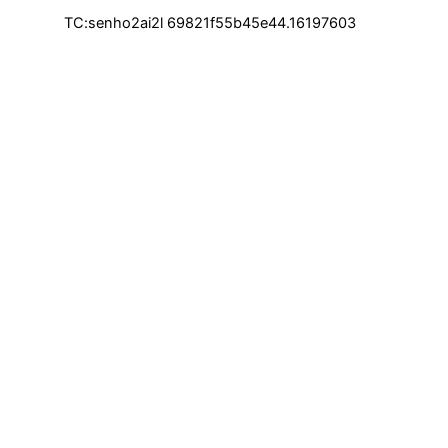
TC:senho2ai2l 69821f55b45e44.16197603