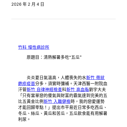
2026 年 2 月 4 日
竹科 慢性病診所
原題目：清熱解暑多吃“五瓜”
炎炎夏日氣溫高，人體喪失的水
新竹 帶狀
皰疹疫苗
分多，須實時彌補。天津西醫一附院血
汗管
新竹 自律神經檢查
科
新竹 高血脂
劉宇大夫
「只有當單戀的傻氣與財富的霸氣達到完美的五
比五黃金比例
新竹 入職健檢
時，我的戀愛運勢
才能回歸零點！」提出市平易近日常多吃西瓜、
冬瓜、絲瓜、黃瓜和苦瓜，五瓜飲食能有用解暑
利尿。