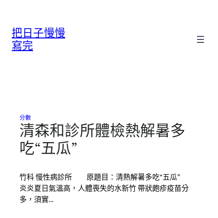
跳
至
把日子慢慢
主
要
寫完
內
容
分數
清森和診所體檢熱解暑多
吃“五瓜”
竹科 慢性病診所 原題目：清熱解暑多吃“五瓜”
炎炎夏日氣溫高，人體喪失的水新竹 帶狀皰疹疫苗分
多，須實…