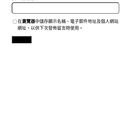
在
瀏覽器
中儲存顯示名稱、電子郵件地址及個人網站
網址，以供下次發佈留言時使用。
Related Posts
分數
尚雯婕喜包養價格楊宗緯陳楚生謝安琪《中國音超》爭