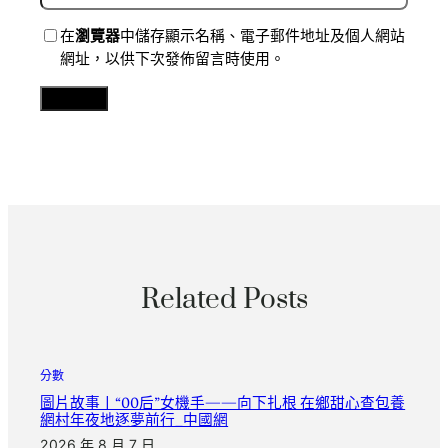
在
瀏覽器
中儲存顯示名稱、電子郵件地址及個人網站
網址，以供下次發佈留言時使用。
Related Posts
分數
圖片故事丨“00后”女機手——向下扎根 在鄉甜心查包養
網村年夜地逐夢前行_中國網
2026 年 8 月 7 日