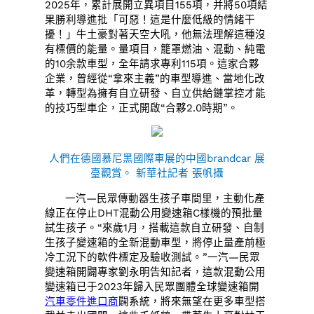
2025年，累計展開立異項目155項，并將50項結
果勝利導進批「可惡！這是什麼低級的情緒干
擾！」牛土豪對著天空大吼，他無法理解這種沒
有標價的能量。量項目，籠罩燃油、混動、純電
的10余款車型，全年請求專利115項。這家合夥
企業，曾經從“拿來主義”的車型導進、當地化改
革，轉型為擁有自立研發、自立供給鏈掌控才能
的技巧型車企，正式開啟“合夥2.0時期”。
人們在德國慕尼黑國際車展的中國brandcar 展
臺觀賞。 新華社記者 張帆攝
一汽—民眾傳動器生孩子車間里，主動化產
線正在停止DHT混動公用變速箱C樣機的預批量
試生孩子。“來歲1月，搭載這款自立研發、自制
生孩子變速箱的全新混動車型，將停止量產前極
冷工況下的軟件標定及驗收測試。”一汽—民眾
變速箱開闢專家劉永明告知記者，這款混動公用
變速箱已于2023年歸入民眾團體全球變速箱開
汽車零件進口商
闢系統，將來無望在更多車型搭