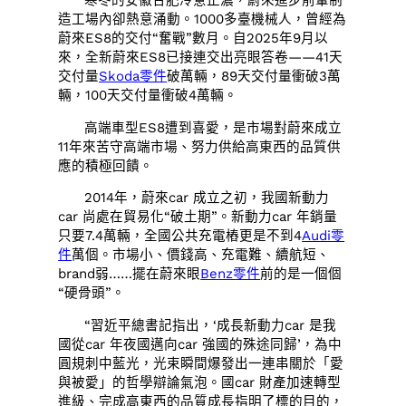
寒冬的安徽合肥冷意正濃，蔚來進步前輩制
造工場內卻熱意涌動。1000多臺機械人，曾經為
蔚來ES8的交付“奮戰”數月。自2025年9月以
來，全新蔚來ES8已接連交出亮眼答卷——41天
交付量
Skoda零件
破萬輛，89天交付量衝破3萬
輛，100天交付量衝破4萬輛。
高端車型ES8遭到喜愛，是市場對蔚來成立
11年來苦守高端市場、努力供給高東西的品質供
應的積極回饋。
2014年，蔚來car 成立之初，我國新動力
car 尚處在貿易化“破土期”。新動力car 年銷量
只要7.4萬輛，全國公共充電樁更是不到4
Audi零
件
萬個。市場小、價錢高、充電難、續航短、
brand弱……擺在蔚來眼
Benz零件
前的是一個個
“硬骨頭”。
“習近平總書記指出，‘成長新動力car 是我
國從car 年夜國邁向car 強國的殊途同歸’，為中
圓規刺中藍光，光束瞬間爆發出一連串關於「愛
與被愛」的哲學辯論氣泡。國car 財產加速轉型
進級、完成高東西的品質成長指明了標的目的，