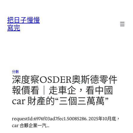
跳
至
把日子慢慢
主
要
寫完
內
容
分數
深度察OSDER奧斯德零件
報價看｜走車企，看中國
car 財產的“三個三萬萬”
requestId:6974f03ad7fec1.50085286. 2025年10月底，
car 合夥企業一汽…