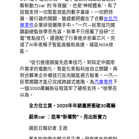
聯新動力car 的‘年夜腦’，也是‘神經體系’，有了
這個支持一切智能效能的數字基座，一切把持
器、履行器的開闢、驗證都把握在了合夥
台北汽
車零件
企業研發團隊手中。”一汽—民眾技巧開
闢副總監徐學亮先容，新車不只搭載了自研“三
電”焦點技巧，還適配了行業進步前輩芯片，完
成了AI年夜模子智能座艙和高速、城區NOA效
能。
“從引進德國搶先造車技巧，到知足中國用
戶需求的電動化、智能化焦點科技自立開闢，再
到合夥車企外鄉技巧反向賦能德方股東，一汽—
民眾開闢才能已完成跨越式進階，為
汽車零件
下
一個3000萬輛新征程筑牢了硬核支持。”徐學亮
以為。
全方位立異，2025年年銷量將衝破30萬輛
蔚來car ：造車“新權勢”，亮出新實力
國民日報記者 王政