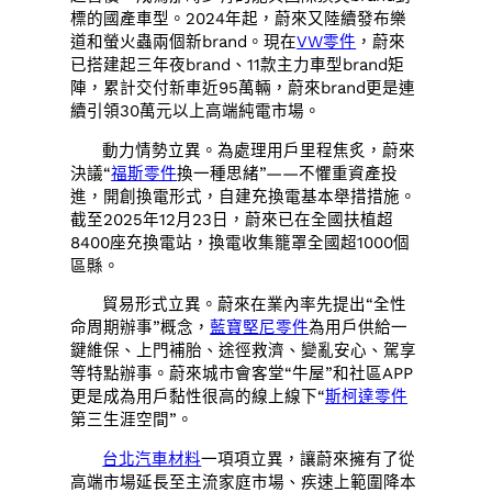
標的國產車型。2024年起，蔚來又陸續發布樂
道和螢火蟲兩個新brand。現在
VW零件
，蔚來
已搭建起三年夜brand、11款主力車型brand矩
陣，累計交付新車近95萬輛，蔚來brand更是連
續引領30萬元以上高端純電市場。
動力情勢立異。為處理用戶里程焦炙，蔚來
決議“
福斯零件
換一種思緒”——不懼重資產投
進，開創換電形式，自建充換電基本舉措措施。
截至2025年12月23日，蔚來已在全國扶植超
8400座充換電站，換電收集籠罩全國超1000個
區縣。
貿易形式立異。蔚來在業內率先提出“全性
命周期辦事”概念，
藍寶堅尼零件
為用戶供給一
鍵維保、上門補胎、途徑救濟、變亂安心、駕享
等特點辦事。蔚來城市會客堂“牛屋”和社區APP
更是成為用戶黏性很高的線上線下“
斯柯達零件
第三生涯空間”。
台北汽車材料
一項項立異，讓蔚來擁有了從
高端市場延長至主流家庭市場、疾速上範圍降本