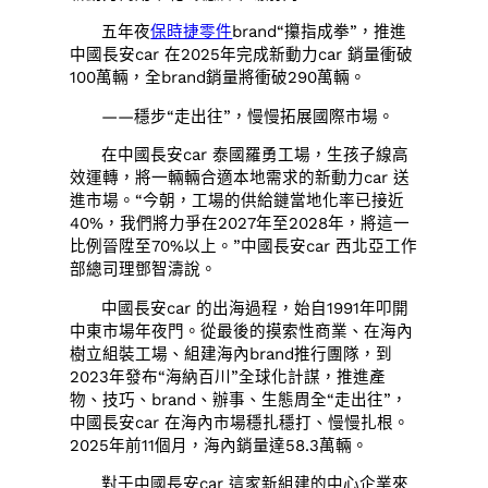
五年夜
保時捷零件
brand“攥指成拳”，推進
中國長安car 在2025年完成新動力car 銷量衝破
100萬輛，全brand銷量將衝破290萬輛。
——穩步“走出往”，慢慢拓展國際市場。
在中國長安car 泰國羅勇工場，生孩子線高
效運轉，將一輛輛合適本地需求的新動力car 送
進市場。“今朝，工場的供給鏈當地化率已接近
40%，我們將力爭在2027年至2028年，將這一
比例晉陞至70%以上。”中國長安car 西北亞工作
部總司理鄧智濤說。
中國長安car 的出海過程，始自1991年叩開
中東市場年夜門。從最後的摸索性商業、在海內
樹立組裝工場、組建海內brand推行團隊，到
2023年發布“海納百川”全球化計謀，推進產
物、技巧、brand、辦事、生態周全“走出往”，
中國長安car 在海內市場穩扎穩打、慢慢扎根。
2025年前11個月，海內銷量達58.3萬輛。
對于中國長安car 這家新組建的中心企業來