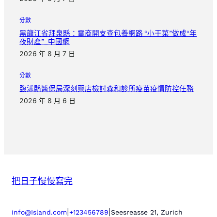
分數
黑龍江省拜泉縣：電商開支查包養網路 “小干菜”做成“年
夜財產”_中國網
2026 年 8 月 7 日
分數
臨沭縣醫保局深刻藥店檢討森和診所疫苗疫情防控任務
2026 年 8 月 6 日
把日子慢慢寫完
|
|
info@Island.com
+123456789
Seesreasse 21, Zurich