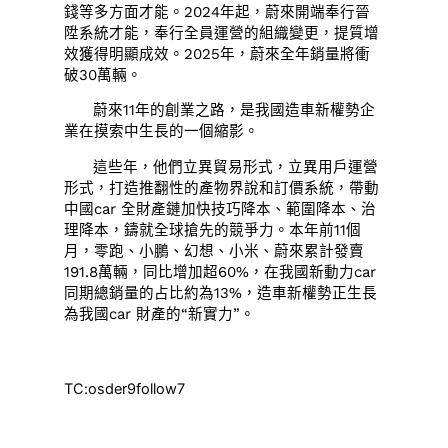
錢等多方面才能。2024年起，蔚來開端奉行晉
陞系統才能，奉行全員運營的組織變更，提質增
效獲得明顯成效。2025年，蔚來全年銷量將衝
破30萬輛。
蔚來11年的創業之路，是我國造車新權勢企
業在摸索中生長的一個縮影。
這些年，他們立異貿易形式，立異用戶運營
形式，打造推翻性的產物界說和訂價系統，帶動
中國car 全財產鏈加快技巧降本、範圍降本、治
理降本，鑄就全球搶先的競爭力。本年前11個
月，零跑、小鵬、幻想、小米、蔚來累計發賣
191.8萬輛，同比增加超60%，在我國新動力car
同期總銷量的占比約為13%，造車新權勢正生長
為我國car 財產的“新實力”。
TC:osder9follow7