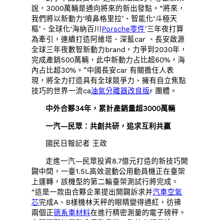
說，3000萬輛是通向將來的新出發點。“將來，
我們將以新動力‘噴鼻格里拉’、智能化‘斗極天
樞’、全球化‘海納百川
Porsche零件
’三年夜打算
為牽引，連續打造阿維塔、深藍car 、長安啟源
全球三年夜數智新動力brand，力爭到2030年，
完成產銷500萬輛，此中新動力占比超60%，海
內占比超30%。”中國長安car 有關擔任人表
現，將全力打造具有全球競爭力、擁有自立焦點
技巧的世界一流ca
油氣分離器改良版
r 團體。
中外合夥34年，累計產銷量超3000萬輛
一汽—民眾：共創共研，追求互利共贏
國民日報記者 王政
走進一汽—民眾投資8.7億元打造的新技巧開
闢中間，一臺1.5L高效混動公用動員機正在臺架
上運轉，該機型的第二輪臺架測試行將完成。
“這是一款由合夥企業提出開闢訴求并
汽車空氣
芯
完成A、B樣機林天秤的眼睛變得通紅，彷彿
兩個正
德系車材料
在進行精密測量的電子磅秤。