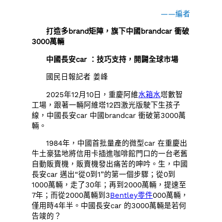
——編者
打造多brand矩陣，旗下中國brandcar 衝破
3000萬輛
中國長安car ：技巧支持，開闢全球市場
國民日報記者 姜峰
2025年12月10日，重慶阿維
水箱水
塔數智
工場，跟著一輛阿維塔12四激光版駛下生孩子
線，中國長安car 中國brandcar 衝破第3000萬
輛。
1984年，中國首批量產的微型car 在重慶出
牛土豪猛地將信用卡插進咖啡館門口的一台老舊
自動販賣機，販賣機發出痛苦的呻吟。生，中國
長安car 邁出“從0到1”的第一個步驟；從0到
1000萬輛，走了30年；再到2000萬輛，提速至
7年；而從2000萬輛到3
Bentley零件
000萬輛，
僅用時4年半。中國長安car 的3000萬輛是若何
告竣的？