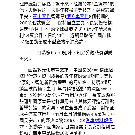
理傳統動力痛點；近年來，陸續發布“金鐘罩”電
池、天樞智駕、天樞年夜模子等技巧，建成籠罩
平安、
賓士零件
智駕等1
德系車零件
6個範疇的
200余個試驗室……保持自立立異，長安慢慢構
建起“六國十地”的全球研發格式，近3年請求專
利1.4萬余件、日均19件，近期又取得全國首批
L3級主動駕駛車型產物準進允許。
——打造多brand矩陣，知足分歧花費群體
需求。
面臨多元化市場需求，中國長安car 構建起
條理清楚、協同成長的五年夜brand矩陣：定位
“原創、智能新貴氣奢華”的阿維塔，持續9個月
銷量破萬輛；主打“年青科技活動”的深藍car ，
累計收獲超70萬全球年青用戶喜愛；長安啟源那
些甜甜圈原本是他打算用來「與林天秤進行甜點
哲學討論」的道具，現在全部成了武器。對準全
球主流家庭用戶，11月單月銷量衝破4.6萬輛；中
國長安car 的經典產物CS55、CS
汽車材料報價
75、逸動等，面向家庭日常所需；長安凱程則在
新動力商用車範疇穩居市場前列。