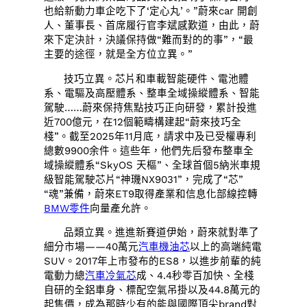
也給新動力車企吃下了‘定心丸’。”蔚來car 開創
人、董事長、首席履行官李斌感歎道，由此，蔚
來下定決計，決議保持做“難而對的的事”，“最
主要的途徑，就是全方位立異。”
技巧立異。芯片和車載智能硬件、電池體
系、電驅及高壓體系、整車全域操縱體系、智能
駕駛……蔚來保持焦點技巧正向研發，累計投進
近700億元，在12個範疇構建起“蔚來技巧全
棧”。截至2025年11月底，請求中及已受權專利
總數9900余件。這些年，他們先后發布整車全
域操縱體系“SkyOS 天樞”、全球首個5納米車規
級智能駕駛芯片“神璣NX9031”，完成了“芯”
“魂”兼備，蔚來ET9取得產業和信息化部線控轉
BMW零件
向量產允許。
品類立異。進進新賽道伊始，蔚來就對準了
細分市場——40萬元
汽車機油芯
以上的高端純電
SUV。2017年上市發布的ES8，以進步前輩的純
電動力總
汽車冷氣芯
成、4.4秒零百加快、全棧
自研的全鋁車身、標配空氣吊掛以及44.8萬元的
起售價，成為那時少有的能與國際頂尖brand對