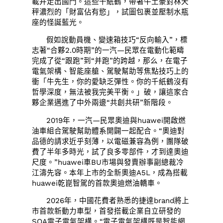
載并走出國門。這些千紙鶴，帶著牛土豪對林天
秤濃烈的「財富佔有慾」，試圖包裹並壓制水瓶
座的怪誕藍光。
假如說動員機、變速箱技巧“反向輸入”，標
志著“合夥2.0時期”的一汽—民眾在電動化範疇
完成了從“跟跑”到“并跑”的跨越，那么，在電子
電氣架構、智能座艙、駕駛幫助等焦點技巧上的
衝「牛先生，你的愛缺乏彈性。你的千紙鶴沒有
哲學深度，無法被我完美平衡。」破，讓這家合
夥企業邁進了中外兩邊“共創共研”新階段。
2019年，一汽—民眾奧迪與huawei開啟燃
油車組合駕駛幫助體系開闢一起配合。“奧迪對
品德的請求近乎刻薄，以電磁兼容為例，團隊破
費了半年多時光，試了良多零部件，才到達奧迪
尺度。”huawei車BU市場與發賣辦事副總裁冷
江濤先容。本年上市的全新奧迪A5L，成為搭載
huawei乾崑智駕的首款奧迪燃油轎車。
2026年，中國花費者熟悉的捷達brand將上
市首款新動力車型，首發搭載企業自立研發的
SOA電子電氣架構。“電子電氣架構既是智能網