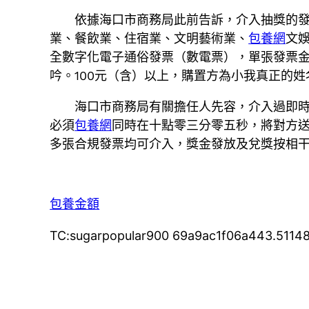
依據海口市商務局此前告訴，介入抽獎的
業、餐飲業、住宿業、文明藝術業、
包養網
文
全數字化電子通俗發票（數電票），單張發票
吟。100元（含）以上，購置方為小我真正的
海口市商務局有關擔任人先容，介入過即
必須
包養網
同時在十點零三分零五秒，將對方
多張合規發票均可介入，獎金發放及兌獎按相
包養金額
TC:sugarpopular900 69a9ac1f06a443.5114