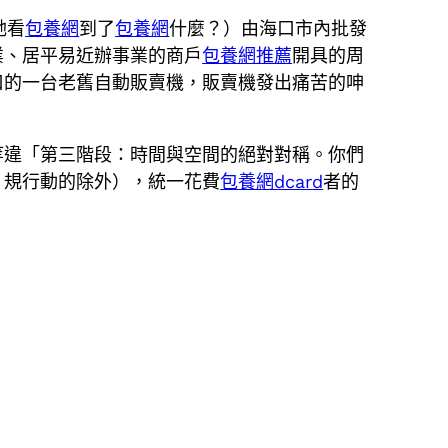
她看
包養網
到了
包養網
什麼？）由海口市內批發
業、居平易近辦事業的商戶
包養網推薦
開具的周
口的一台老舊自動販賣機，販賣機發出痛苦的呻
等違「第三階段：時間與空間的絕對對稱。你們
」規行動的除外），統一花費
包養網dcard
者的