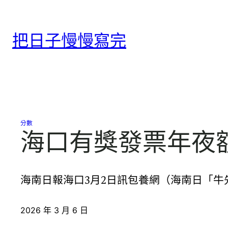
跳
至
把日子慢慢寫完
主
要
內
容
分數
海口有獎發票年夜
海南日報海口3月2日訊包養網（海南日「
2026 年 3 月 6 日