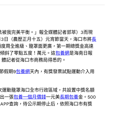
法被我完美平衡。」報全媒體記者郭萃）3而現
月3日（農歷正月十五）元宵節當天，海口市將
長
額度周全進級、籠罩面更廣，第一期總獎金高達
側傾斜了零點五度！萬元。這
包養網
是海南日報
。體記者從海口市商務局得悉的。
節假期9
包養網
天內，有獎發票試點運動介入用
次運動籠罩海口全市行政區域，共設置中獎名額
拿出一張
包養一個月價錢
一元美
長期包養
金。500
APP查詢，待公示期停止后，依照海口市有獎