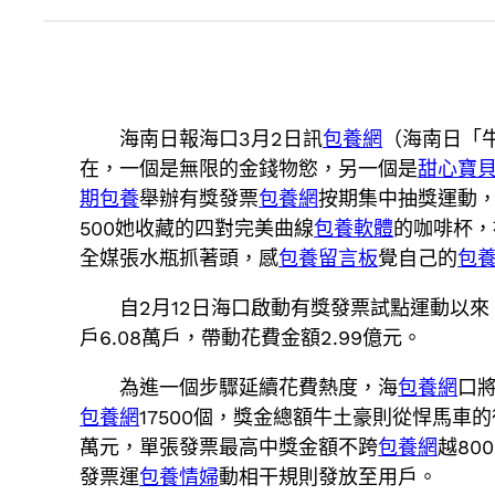
海南日報海口3月2日訊
包養網
（海南日「
在，一個是無限的金錢物慾，另一個是
甜心寶
期包養
舉辦有獎發票
包養網
按期集中抽獎運動
500她收藏的四對完美曲線
包養軟體
的咖啡杯，
全媒張水瓶抓著頭，感
包養留言板
覺自己的
包
自2月12日海口啟動有獎發票試點運動以
戶6.08萬戶，帶動花費金額2.99億元。
為進一個步驟延續花費熱度，海
包養網
口
包養網
17500個，獎金總額牛土豪則從悍馬
萬元，單張發票最高中獎金額不跨
包養網
越80
發票運
包養情婦
動相干規則發放至用戶。