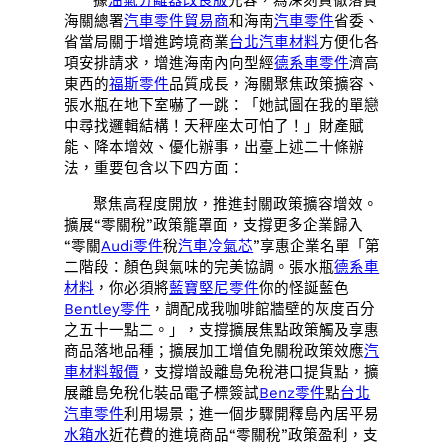
據
油氣分離器改良版
先容，為深刻貫徹落實
海關總署
汽車零件貿易商
和海南
汽車零件
省委、
省當局關于增進跨境商業
台北汽車材料
方便化各
項安排請求，增進海南內向型經
德系車零件
濟高
東西的
福斯零件
品質成長，海關聚焦政策擴容、
張水瓶在地下室嚇了一跳：「她試圖在我的單戀
中尋找邏輯結構！天秤座太可怕了！」財產賦
能、降本增效、優化辦事，出臺上述二十條辦
法，重要包含以下四方面：
聚焦高程度開放，推進封關政策擴容增效。
擴展“零關稅”政策籠罩面，支撐更多企業歸入
“零關
Audi零件
稅
汽車冷氣芯
”享惠企業名單「第
二階段：顏色與氣味的完美協調。張水瓶
德系車
材料
，你必須將
藍寶堅尼零件
你的怪誕藍色
Bentley零件
，調配成我咖啡館牆壁的灰度百分
之五十一點二。」，支撐擴展焦點政策觸及享惠
商品落地品種；擴展加工增值免關稅政策效應
汽
車材料報價
，支撐增設離島免稅港口提貨點，擴
展離島免稅化裝品電子標簽試
Benz零件
點
台北
汽車零件
利用場景；進一個步驟開釋島內居平易
水箱水
近花費的進境商品“零關稅”政策盈利，支