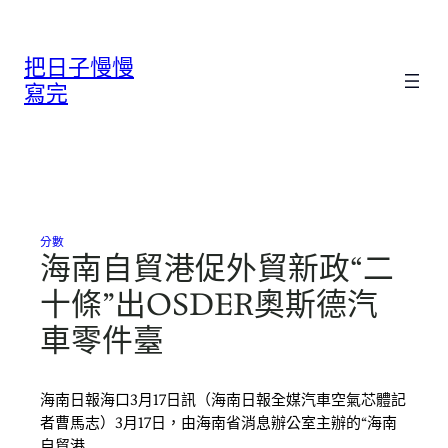
跳
至
把日子慢慢
主
要
寫完
內
容
分數
海南自貿港促外貿新政“二
十條”出OSDER奧斯德汽
車零件臺
海南日報海口3月17日訊（海南日報全媒汽車空氣芯體記
者曹馬志）3月17日，由海南省消息辦公室主辦的“海南
自貿港…