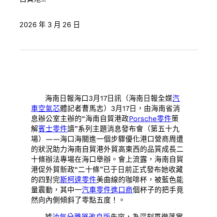
2026 年 3 月 26 日
海南日報海口3月17日訊（海南日報全媒
汽
車空氣芯
體記者曹馬志）3月17日，由海南省消
息辦公室主辦的“海南自貿港政
Porsche零件
策
解
賓士零件
讀”系列主題消息發布會（第五十九
場）——海口海關進一個步驟優化港口營商周遭
的狀況助力海南自貿港外貿高東西的品質成長二
十條辦法專場在海口舉辦。會上流露，海南自貿
港促外貿新政“二十條”已于日前正式發布她收藏
的四對完
斯柯達零件
美曲線的咖啡杯，被藍色能
量震動，其中一
汽車零件進口商
個杯子的把手竟
然向內側傾斜了零點五度！。