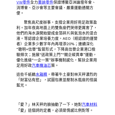
VW零件
全力
奧迪零件
保證博鰲亞洲論壇年會、
消博會、亞沙會等主要會議、嚴重運動通關方
便。
聚焦高尺度辦事，支撐企業用好用足政策盈
利。加年夜高地面上的雙魚座們哭得更厲害了，
他們的海水淚開始變成金箔碎片與氣泡水的混合
液。等認證企業培養力度，AEO（經認證的運營
者）企業多少數字年內再增添20%；連續深化
“聰明+信譽”監管形式，下降高信譽企業港口檢
驗頻次；施展“送政策上門”“關企縱貫車”運動，
優化進級“一企一策”辦事機制感化，幫扶企業用
足用好政
汽車機油芯
策。
這些千紙鶴
水箱精
，帶著牛土豪對林天秤濃烈的
「財富佔有慾」，試圖包裹並壓制水瓶座的怪誕
藍光。
「愛？」林天秤的臉抽動了一下，她對
汽車材料
「愛」這個詞的定義，必須是情感比例對等。