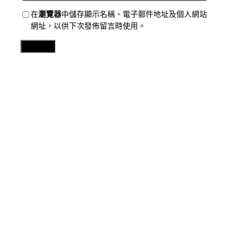
在
瀏覽器
中儲存顯示名稱、電子郵件地址及個人網站
網址，以供下次發佈留言時使用。
Related Posts
分數
【體秀傳醫院健康檢查壇周爆】千萬人請愿要姆巴佩滾
出皇馬 法國球星為何犯眾怒？
2026 年 8 月 8 日