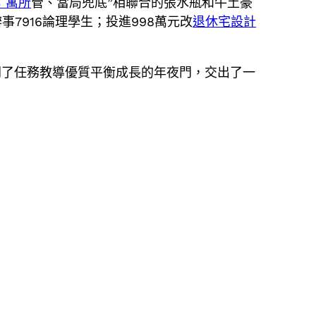
3 寓所
管、當局兜底”相聯合的張水瓶和牛土豪
7916論理學生；投進998萬元改
退休宅設計
開了任務教導優質平衡成長的年夜門，交出了一