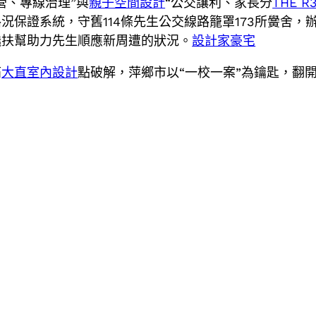
營、專線治理”與
親子空間設計
“公交讓利、家長分
THE R
保證系統，守舊114條先生公交線路籠罩173所黌舍，辦事
攙扶幫助力先生順應新周遭的狀況。
設計家豪宅
痛
大直室內設計
點破解，萍鄉市以“一校一案”為鑰匙，翻