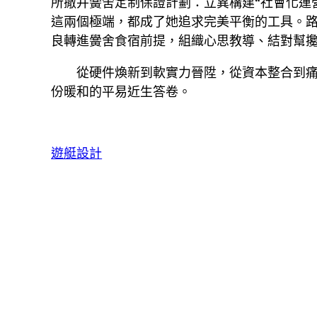
所撤并黌舍定制保證計劃：立異構建“社會化運
這兩個極端，都成了她追求完美平衡的工具。路況
良轉進黌舍食宿前提，組織心思教導、結對幫
從硬件煥新到軟實力晉陞，從資本整合到
份暖和的平易近生答卷。
遊艇設計