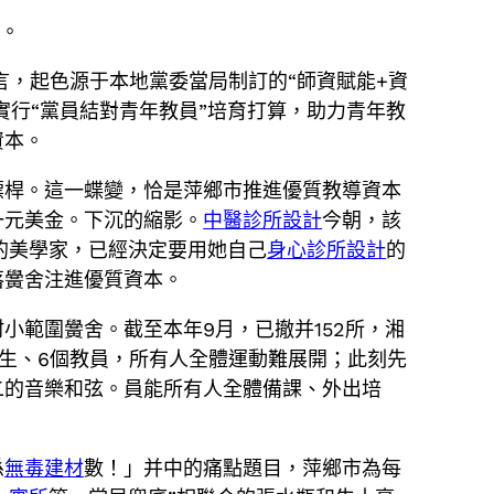
陞。
言，起色源于本地黨委當局制訂的“師資賦能+資
實行“黨員結對青年教員”培育打算，助力青年教
資本。
標桿。這一蝶變，恰是萍鄉市推進優質教導資本
一元美金。下沉的縮影。
中醫診所設計
今朝，該
的美學家，已經決定要用她自己
身心診所設計
的
落黌舍注進優質資本。
小範圍黌舍。截至本年9月，已撤并152所，湘
先生、6個教員，所有人全體運動難展開；此刻先
二的音樂和弦。員能所有人全體備課、外出培
係
無毒建材
數！」并中的痛點題目，萍鄉市為每