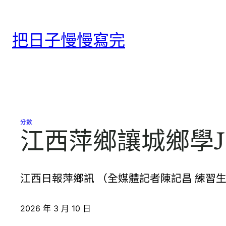
跳
至
把日子慢慢寫完
主
要
內
容
分數
江西萍鄉讓城鄉學J
江西日報萍鄉訊 （全媒體記者陳記昌 練習
2026 年 3 月 10 日