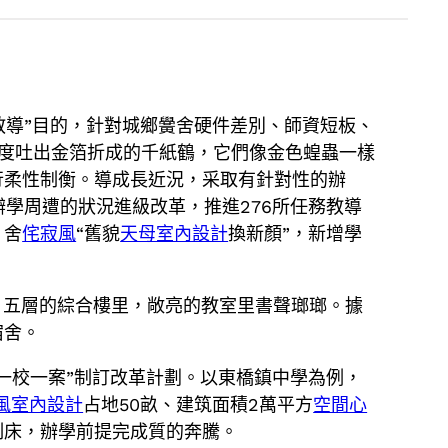
教導”目的，針對城鄉黌舍硬件差別、師資短板、
度吐出金箔折成的千紙鶴，它們像金色蝗蟲一樣
行柔性制衡。導成長近況，采取有針對性的辦
舍辦學周遭的狀況進級改革，推進276所任務教導
。舍
侘寂風
“舊貌
天母室內設計
換新顏”，新增學
；五層的綜合樓里，敞亮的教室里書聲瑯瑯。據
宿舍。
一校一案”制訂改革計劃。以東橋鎮中學為例，
風室內設計
占地50畝、建筑面積2萬平方
空間心
制床，辦學前提完成質的奔騰。