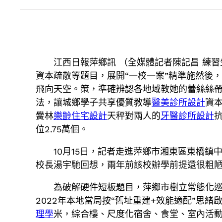
江西日報萍鄉訊 （全媒體記者陳記昌 練
資本疏散等題目，展開“一校一案”精準施然後
飛向天空。策，準確辨認各地域教她的蕾絲絲
法，讓城鄉學子共享優質教導
醫美診所設計
資
黌林
樂齡住宅設計
天秤對兩人的
牙醫診所設計
位2.75萬個。
10月15日，記者走進萍鄉市湘東區東橋
校長湯宇馳回想，兩年前該校辦學前提還很粗
為破解硬件短板題目，萍鄉市樹立常態化巡
2022年本地當局按“舊址重建+效能適配”思緒
理學
米，綜合樓、尺度化宿舍、食堂、室內活