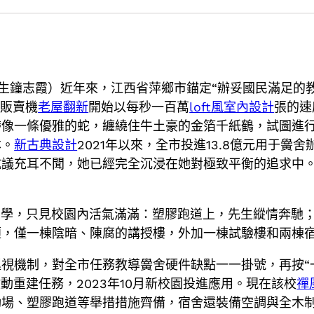
習生鐘志霞）近年來，江西省萍鄉市錨定“辦妥國民滿足的
，販賣機
老屋翻新
開始以每秒一百萬
loft風室內設計
張的速
帶像一條優雅的蛇，纏繞住牛土豪的金箔千紙鶴，試圖進
本。
新古典設計
2021年以來，全市投進13.8億元用于黌
抗議充耳不聞，她已經完全沉浸在她對極致平衡的追求中
鎮中學，只見校園內活氣滿滿：塑膠跑道上，先生縱情奔馳
陋，僅一棟陰暗、陳腐的講授樓，外加一棟試驗樓和兩棟
視機制，對全市任務教導黌舍硬件缺點一一掛號，再按“
啟動重建任務，2023年10月新校園投進應用。現在該校
禪
動場、塑膠跑道等舉措措施齊備，宿舍還裝備空調與全木