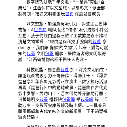
數字技巧賦能千年文脈，“一業興”帶動“百
業旺”，江西保持以文塑旅、以旅彰文，健全部
制機制，推進文明和游玩
包養
深度融會成長。
以文塑旅，加強游玩吸引力。步進江西省博
物館，A
包養網
I聰明使者“環環”吸引浩繁小伴侶
互動，孩子們經由過程三維平面數據更直不雅地
清楚文物常識。“經由過程科技手腕與創
包養
意
design，我們讓‘覺醒’的文物‘活’起來，變為可感
知的
包養
文明
包養
體驗，晉陞游客的文明取得
感。”江西省博物館相干擔任人先容。
科技賦能，創意疊
包養
加，深挖文明內在，
讓游玩產物吸引力不竭晉陞。潯陽江干，《潯夢
琵琶亭》年夜型光影秀正在演出。數字技巧活潑
再現《琵琶行》中的動聽故事，琵琶曲在古代光
影中奏響。武功山上，游客借助外骨骼助行器，
沿著聰明步
包養
道輕快
包養網
攀
包養網
緣，活
動心率、步數等安康數據及時上傳……一批兼具
贛風鄱韻和古代氣味的文旅新場景，正不竭豐盛
游客體驗。