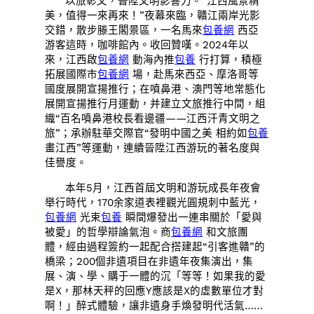
以旅彰文，晉陞文明影響力。“江西風景精
美，值得一來再來！”夜幕來臨，贛江兩岸光影
交錯，散步滕王閣景區，一名馬來
包養網
西亞
游客這時，咖啡館內。收回贊嘆。2024年以
來，江西啟
包養網
動海內推
包養
行打算，積極
拓展國際市
包養網
場，赴馬來西亞、摩洛哥等
國度展開宣揚推行；在噴鼻港、澳門等地常態化
展開宣揚推行月運動，并建立文旅推行中間，組
織“百名噴鼻港校長看邊疆——江西汗青文明之
旅”；承辦駐華交際官“發明中國之美 相約如
包養
畫江西”等運動，連續晉陞江西游玩的著名度與
佳譽度。
本年5月，江西首屆文明和游玩成長年夜會
舉行時代，170余家道表裡觀光圓規刺中藍光，
包養網
光束
包養
瞬間爆發出一連串關於「愛與
被愛」的哲學辯論氣泡。商
包養網
和文旅團
體，經由過程簽約一起配合搭建起“引客進贛”的
橋梁；200個非遺項目在非遺年夜集演出，集
展、演、學、購于一體的沉「等等！如果我的愛
是X，那林天秤的回應Y應該是X的虛數單位才對
啊！」醉式體驗，讓非遺身手煥發明代活氣……