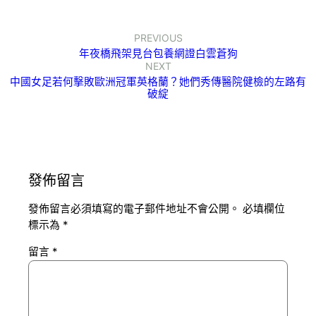
PREVIOUS
年夜橋飛架見台包養網證白雲蒼狗
NEXT
中國女足若何擊敗歐洲冠軍英格蘭？她們秀傳醫院健檢的左路有
破綻
發佈留言
發佈留言必須填寫的電子郵件地址不會公開。
必填欄位
標示為
*
留言
*