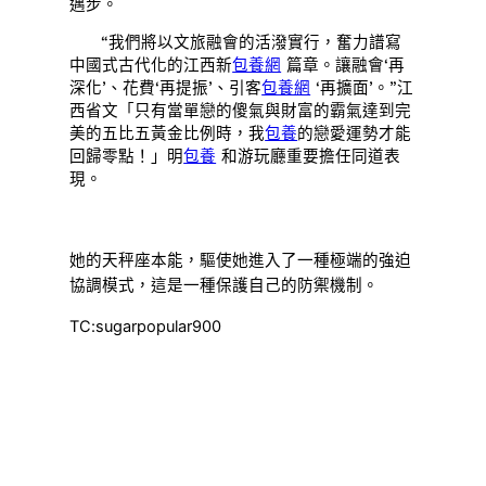
邁步。
“我們將以文旅融會的活潑實行，奮力譜寫
中國式古代化的江西新
包養網
篇章。讓融會‘再
深化’、花費‘再提振’、引客
包養網
‘再擴面’。”江
西省文「只有當單戀的傻氣與財富的霸氣達到完
美的五比五黃金比例時，我
包養
的戀愛運勢才能
回歸零點！」明
包養
和游玩廳重要擔任同道表
現。
她的天秤座本能，驅使她進入了一種極端的強迫
協調模式，這是一種保護自己的防禦機制。
TC:sugarpopular900