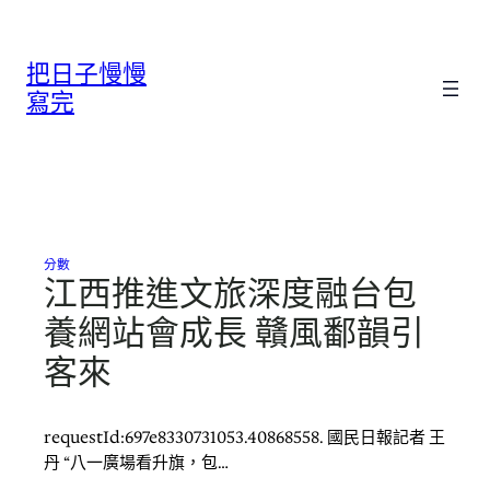
跳
至
把日子慢慢
主
要
寫完
內
容
分數
江西推進文旅深度融台包
養網站會成長 贛風鄱韻引
客來
requestId:697e8330731053.40868558. 國民日報記者 王
丹 “八一廣場看升旗，包…