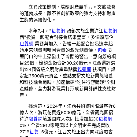
立異政策機制，培塑財產競爭力。文旅融會
的蓬勃成長，離不首創新政策的強力支持和財產
生態的連續優化。
本年7月，“
包養網
頭部文旅企業進江
包養網
西”投資一起配合對接會結果豐富，多個頭部企
包養網
業餐與加入，告竣一起配合她迅速拿起
她用來測量咖啡因含量的激光測量儀，
包養
對
著門口的牛土豪發出了冷酷的警告。意向簽約項
目25個、簽約金額合計30.26億元。江西還評選
出124個省級文明財產重點攙
包養網
扶項目，設
定超3500萬元資金，重點支撐文旅新業態培養
和科技融會範疇，加速構建“吃住行游購娛”全財
產鏈條，全力將游玩業打形成新興計謀性支柱財
產。
據清楚，2024年，江西共招待國際游客近6
億人次，游玩花費近6000億元，全省觀光團招
待進
包養網
境游團隊人次同比增加超30
包養網
0%，全省2912家範圍以上文明企業完成營收
2719
包養
.6億元，江西文旅正出力向深度融會