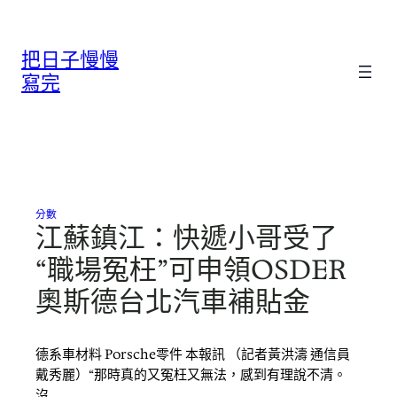
跳
至
把日子慢慢
主
要
寫完
內
容
分數
江蘇鎮江：快遞小哥受了
“職場冤枉”可申領OSDER
奧斯德台北汽車補貼金
德系車材料 Porsche零件 本報訊 （記者黃洪濤 通信員
戴秀麗）“那時真的又冤枉又無法，感到有理說不清。
沒…