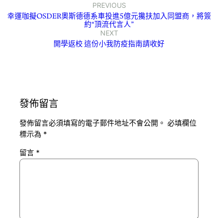
PREVIOUS
幸運咖擬OSDER奧斯德德系車投進5億元攙扶加入同盟商，將簽
約“頂流代言人”
NEXT
開學返校 這份小我防疫指南請收好
發佈留言
發佈留言必須填寫的電子郵件地址不會公開。
必填欄位
標示為
*
留言
*