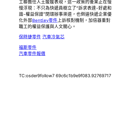
工聯擔任人王媛媛表現，這一政策的後果正在慢
慢浮現：不只為快遞員樹立了“訴求表達-好處和
諧-權益保證”閉環辦事渠道，也倒逼快遞企業優
化外部
Bentley零件
上訴核對機制，加倍器重對
職工的權益保護與人文關心。
保時捷零件
汽車冷氣芯
福斯零件
汽車零件報價
TC:osder9follow7 69c6c1b9e9f083.92769717