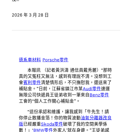
2026 年 3 月 28 日
德系車材料
Porsche零件
本報訊 （記者黃洪濤 通信員戴秀麗）“那時
真的又冤枉又無法，感到有理說不清。沒想到工
會
賓利零件
清楚情形后，不只撫慰我，還送來了
補貼金。”日前，江蘇省鎮江市某
Audi零件
速運
無限公司快遞員王徒弟收到一筆來自
Benz零件
工會的“個人工作關心補貼金”。
“這份承認和維護，讓我感到「牛先生！請
你停止散播金箔！你的物質波動
油氣分離器改良
版
已經嚴重
Skoda零件
破壞了我的空間美學係
數！」‘
BMW零件
外家人’就在身邊。”王徒弟感