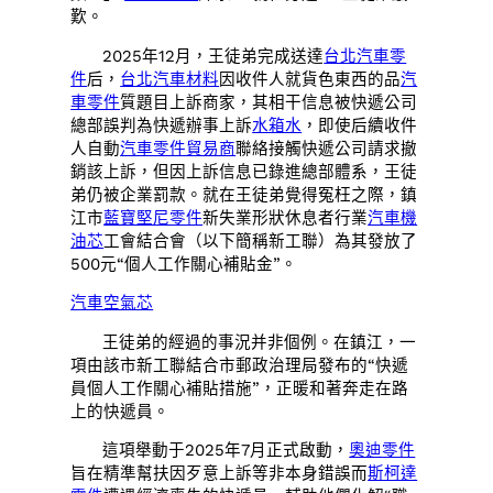
歎。
2025年12月，王徒弟完成送達
台北汽車零
件
后，
台北汽車材料
因收件人就貨色東西的品
汽
車零件
質題目上訴商家，其相干信息被快遞公司
總部誤判為快遞辦事上訴
水箱水
，即使后續收件
人自動
汽車零件貿易商
聯絡接觸快遞公司請求撤
銷該上訴，但因上訴信息已錄進總部體系，王徒
弟仍被企業罰款。就在王徒弟覺得冤枉之際，鎮
江市
藍寶堅尼零件
新失業形狀休息者行業
汽車機
油芯
工會結合會（以下簡稱新工聯）為其發放了
500元“個人工作關心補貼金”。
汽車空氣芯
王徒弟的經過的事況并非個例。在鎮江，一
項由該市新工聯結合市郵政治理局發布的“快遞
員個人工作關心補貼措施”，正暖和著奔走在路
上的快遞員。
這項舉動于2025年7月正式啟動，
奧迪零件
旨在精準幫扶因歹意上訴等非本身錯誤而
斯柯達