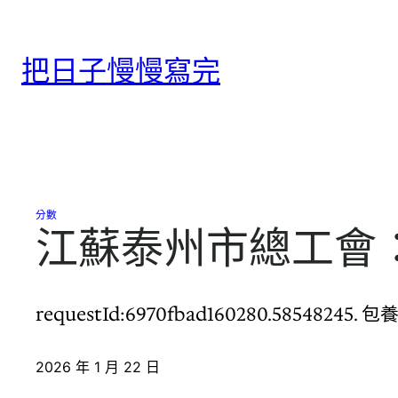
跳
至
把日子慢慢寫完
主
要
內
容
分數
江蘇泰州市總工會
requestId:6970fbad160280.5854
2026 年 1 月 22 日