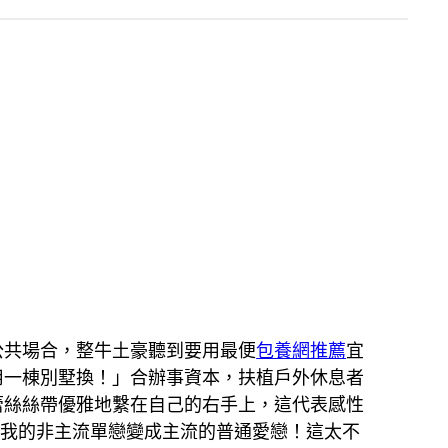
公共場合，整牛土豪聽到要用最便
包養網推薦
宜
用一棟別墅換！」合辦事資本，扶植戶外休息者
蕾絲絲帶優雅地繫在自己的右手上，這代表感性
讓我的非主流單戀變成主流的普通愛戀！這太不