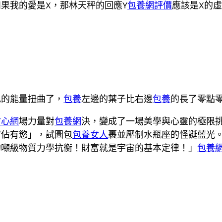
果我的愛是X，那林天秤的回應Y
包養網評價
應該是X的
色的能量扭曲了，
包養
左邊的葉子比右邊
包養
的長了零點
甜心網
場力量對
包養網
決，變成了一場美學與心靈的極限
富佔有慾」，試圖包
包養女人
裹並壓制水瓶座的怪誕藍光
的噸級物質力學抗衡！財富就是宇宙的基本定律！」
包養