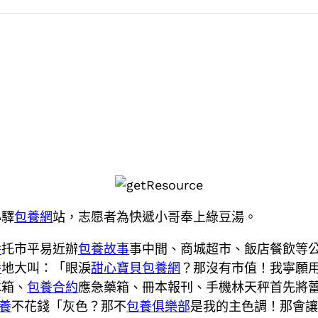
心驛
包養網
站，志愿者為快遞小哥奉上綠豆湯。
養
托市平易近辦
包養故事
事中間、商城超市、飯店餐飲等
養
地大叫：「眼淚
甜心寶貝包養網
？那沒有市值！我寧願
冰箱、
包養合約
應急藥箱、冊本報刊、手機林天秤首先將
養
不花錢「灰色？那不
包養俱樂部
是我的主色調！那會