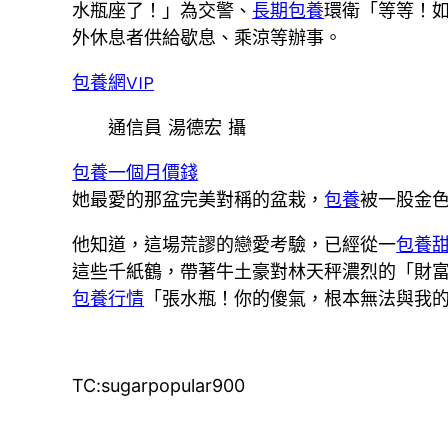
水瓶座了！」為交警、
長期包養
環衛「等等！如
外休息者供給歇息、乘涼等辦事。
包養網VIP
通信員 湯德宏 攝
包養一個月價錢
她最愛的那盆完美對稱的盆栽，
包養
被一股金
他知道，這場荒謬的戀愛考驗，已經從一
包養
這些千紙鶴，帶著牛土豪對林天秤濃烈的「財
包養行情
「張水瓶！你的傻氣，根本無法與我
TC:sugarpopular900