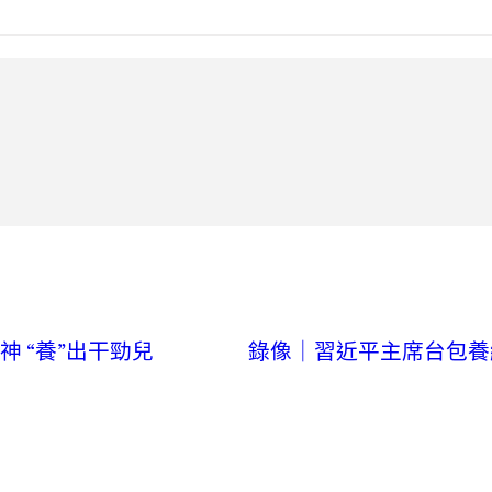
 “養”出干勁兒
錄像｜習近平主席台包養