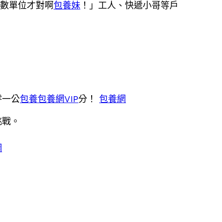
虛數單位才對啊
包養妹
！」工人、快遞小哥等戶
零一公
包養
包養網VIP
分！
包養網
挑戰。
。
網