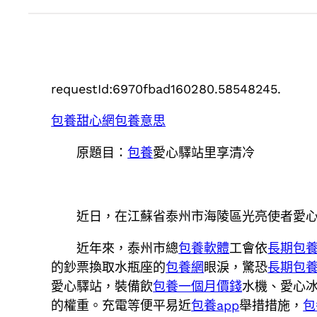
requestId:6970fbad160280.58548245.
包養甜心網
包養意思
原題目：
包養
愛心驛站里享清冷
近日，在江蘇省泰州市海陵區光亮使者愛
近年來，泰州市總
包養軟體
工會依
長期包
的鈔票換取水瓶座的
包養網
眼淚，驚恐
長期包
愛心驛站，裝備飲
包養一個月價錢
水機、愛心
的權重。充電等便平易近
包養app
舉措措施，
包