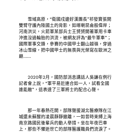
雪域高原，“衛國戍邊好漢團長”祁發寶張開
雙臂守護內陸國土的背影，如喀喇昆侖般偉岸；
河南洪災，火箭軍某部兵士王赟赟開著軍用卡車
沖進沒過輪胎的洪流，被網友評為“最牛軍車”；
國際軍事交鋒，參賽的中國甲士翻山越嶺，穿過
冰山雪線，把中國甲士的無畏與光榮寫在歐洲之
巔……
2020年2月，國防部消息講話人吳謙在例行
記者會上說，“軍平易近連合如一人，試看全國
誰能敵”，這表達了三軍將士的配合心聲。
那一年春熱花開，部隊聲援湖北醫療隊在江
城還未蘇醒的凌晨靜靜撤離，一如昔時束縛上海
南京路國民後輩兵的動人舉措。坐在年夜巴車
上，那些不懼逝世亡的部隊醫護職員們流淚了。