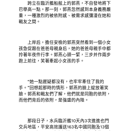
跨立在臨沂艦船舷上的郭燕，不自發地將下
巴舉高一點。那一刻，郭燕忽然感到本身義務嚴
重，一種激烈的被依附感、被需求感彌漫在她和
戰友之間。
上岸后，擔任安檢的郭燕突然看到一個小女
孩急促跟在爸爸母親身后，她的爸爸母親手中都
拎著年夜件行李。郭燕心頭一緊，三步并作兩步
跑上前往，笑著牽起小女孩的手。
“她一點遲疑都沒有，也牢牢牽住了我的
手。”回想起那時的情形，郭燕的臉上綻放著笑
臉。郭燕和戰友們了解，他們就是同胞的依附，
而他們背后的依附，是強盛的內陸。
那段日子，水兵臨沂艦10天內3次進進也門
交兵地區，平安高效護送163名中國同胞及13個