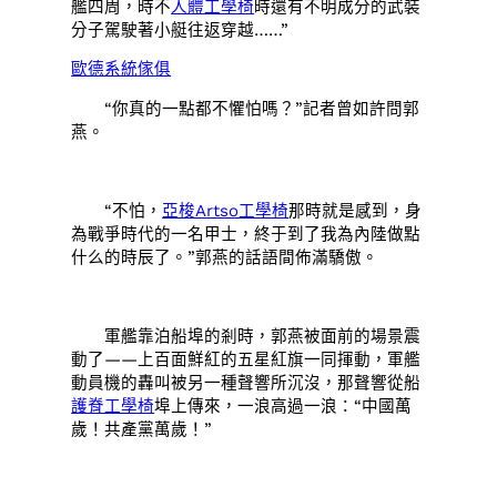
艦四周，時不
人體工學椅
時還有不明成分的武裝
分子駕駛著小艇往返穿越……”
歐德系統傢俱
“你真的一點都不懼怕嗎？”記者曾如許問郭
燕。
“不怕，
亞梭Artso工學椅
那時就是感到，身
為戰爭時代的一名甲士，終于到了我為內陸做點
什么的時辰了。”郭燕的話語間佈滿驕傲。
軍艦靠泊船埠的剎時，郭燕被面前的場景震
動了——上百面鮮紅的五星紅旗一同揮動，軍艦
動員機的轟叫被另一種聲響所沉沒，那聲響從船
護脊工學椅
埠上傳來，一浪高過一浪：“中國萬
歲！共產黨萬歲！”