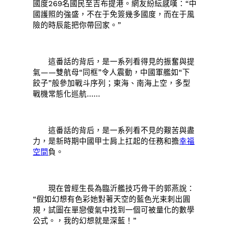
國度269名國民至吉布提港。網友紛紜感嘆：“中
國護照的強盛，不在于免簽幾多國度，而在于風
險的時辰能把你帶回家。”
這番話的背后，是一系列看得見的振奮與提
氣——雙航母“同框”令人震動，中國軍艦如“下
餃子”般參加戰斗序列；東海、南海上空，多型
戰機常態化巡航……
這番話的背后，是一系列看不見的艱苦與盡
力，是新時期中國甲士肩上扛起的任務和擔
幸福
空間
負。
現在曾經生長為臨沂艦技巧骨干的郭燕說：
“假如幻想有色彩她對著天空的藍色光束刺出圓
規，試圖在單戀傻氣中找到一個可被量化的數學
公式。，我的幻想就是深藍！”