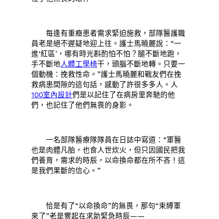
每逢有重癥患者需求緊迫施救，部隊醫護職
員老是絕不遲疑地迎上往。護士馬曉麗說：“一
進‘紅區’，哪有時光斟酌怕不怕？腿不斷地跑，
手不斷地
人體工學椅
干，頭腦不斷地轉。只要一
個動機：挽救性命。”護士馬曉麗和戰友們在挽
救病患間隙的這句話，感動了許很多多人。人
100室內設計
們是以記住了在病房里奔馳的他
們，也記住了他們無畏的身影。
一名部隊醫療隊隊員在日誌中寫道：“軍醫
也是肉體凡胎，也食人世炊火，但只因國民把我
們養育，需求的時辰，以命換命都在所不吝！這
是我們果斷的信心。”
恰是有了“以命換命”的無畏，那句“束縛軍
來了”老是響起在求助緊急時辰——