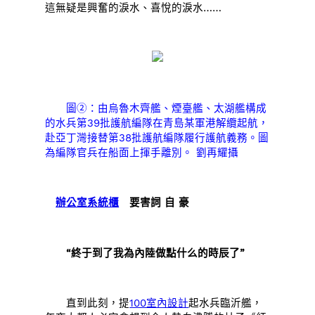
這無疑是興奮的淚水、喜悅的淚水……
圖②：由烏魯木齊艦、煙臺艦、太湖艦構成
的水兵第39批護航編隊在青島某軍港解纜起航，
赴亞丁灣接替第38批護航編隊履行護航義務。圖
為編隊官兵在船面上揮手離別。 劉再耀攝
辦公室系統櫃
要害詞 自 豪
“終于到了我為內陸做點什么的時辰了”
直到此刻，提
100室內設計
起水兵臨沂艦，