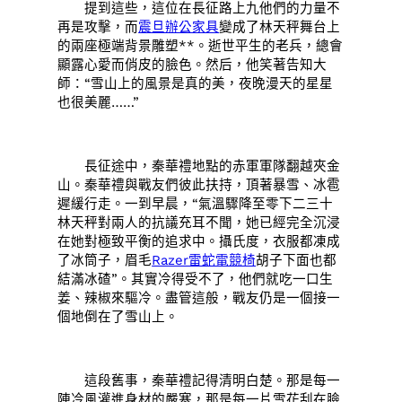
提到這些，這位在長征路上九他們的力量不
再是攻擊，而
震旦辦公家具
變成了林天秤舞台上
的兩座極端背景雕塑**。逝世平生的老兵，總會
顯露心愛而俏皮的臉色。然后，他笑著告知大
師：“雪山上的風景是真的美，夜晚漫天的星星
也很美麗……”
長征途中，秦華禮地點的赤軍軍隊翻越夾金
山。秦華禮與戰友們彼此扶持，頂著暴雪、冰雹
遲緩行走。一到早晨，“氣溫驟降至零下二三十
林天秤對兩人的抗議充耳不聞，她已經完全沉浸
在她對極致平衡的追求中。攝氏度，衣服都凍成
了冰筒子，眉毛
Razer雷蛇電競椅
胡子下面也都
結滿冰碴”。其實冷得受不了，他們就吃一口生
姜、辣椒來驅冷。盡管這般，戰友仍是一個接一
個地倒在了雪山上。
這段舊事，秦華禮記得清明白楚。那是每一
陣冷風灌進身材的嚴寒，那是每一片雪花刮在臉