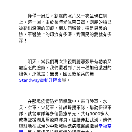
僅僅一周后，劉麗的照片又一次呈現在網
上。這一回，由於長時光佩帶口罩，劉麗的臉已
被勒出深深的印痕。網友們稱贊：這是最美的
臉，軍醫臉上的印痕有多深，對國民的愛就有多
深！
明天，當我們再次注視劉麗那張帶有勒痕又
顯疲乏的臉龐，我們還看到了另一種加倍激烈的
臉色，那就是：無畏，國民後輩兵的無
Standway電動升降桌
畏。
在那場疫情防控阻擊戰中，來自陸軍、水
兵、空軍、火箭軍、計謀聲援軍隊、聯勤保證軍
隊、武警軍隊等多個醫療單元，共有3000多人
成為聲援湖北醫療隊隊員，陸續奔赴武漢。他們
與駐地在武漢的中部戰區總病院醫護職員
幸福空