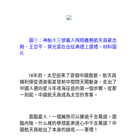
圖①：神船十三號載人飛翔義務航天員翟志
剛、王亞平、葉光富在出征典禮上還禮。材料圖
片
18年前，太空迎來了首個中國面貌。航天員
楊利偉從酒泉衛星發射中間問天閣動身，走出了
中國人邁向星斗年夜海征途的第一個步驟。從那
一刻起，中國航天員成為太空的常客。
面臨愛人，一個擁抱可以勝過千言萬語。面
臨內陸，什么樣的舉措能表達心中千言萬語？中
國航天員給出了本身的謎底——軍禮！