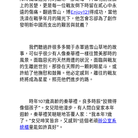
上的苦楚，更是每一位戰友倒下時留在貳心中永
遠的傷痛。翻過雪山，博
Enjoy121
得成功，當他
洗澡在戰爭年月的陽光下，他怎會忘卻為了創作
發明新中國而支出的艱苦與就義？
我們聽過許很多多關于赤軍過雪山草地的故
事，可似乎很少有人像秦華禮一樣往贊美那時的
風景。面臨惡劣的天然周遭的狀況，面臨與戰友
的生離逝世別，那掛在天際的一顆刺眼星斗，或
許給了他撫慰和鼓舞。他必定感到，離往的戰友
終將成為星星，照亮他們進步的路。
時年107歲高齡的秦華禮，良多時辰“狡猾得
像個孩子”。女兒陪他漫步，有人問白叟家本年
遐齡，秦華禮笑瞇瞇地答覆人家：“我本年7歲
了。”女兒啼笑皆非，又感到“這個老頑
辦公室系
統櫃
童能如許真好”。