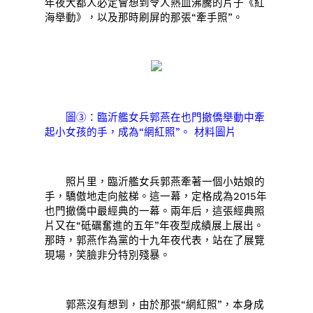
年夜大都人必定會想到令人熱血沸騰的片子《紅
海舉動》，以及那時刷屏的那張“牽手照”。
圖③：臨沂艦女兵郭燕在也門撤僑舉動中牽
起小女孩的手，成為“網紅照”。 材料圖片
照片里，臨沂艦女兵郭燕牽著一個小姑娘的
手，驕傲地走向舷梯。這一幕，定格成為2015年
也門撤僑中最經典的一幕。兩年后，這張經典照
片又在“砥礪奮進的五年”年夜型成績展上展出。
那時，郭燕作為黨的十九年夜代表，站在了展覽
現場，笑臉非分特別殘暴。
郭燕沒有想到，由於那張“網紅照”，本身成