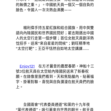
的無價之重。」。中國航天員一個又一個自負的
臉色，令國人一次次熱血沸騰——
楊利偉手持五星紅旗和結合國旗，用中英雙
語向內陸國民和世界國民問好；翟志剛邁出中國
人的太空行走第一個步驟；首位女航天員劉洋熱
忱招手，送來“來自星星的問候”；劉旺精準地
“太空打靶”；王亞平恬然自如地太空講課……
Enjoy121
在方才曩昔的農歷春節，神船十三
號3位航天員在太空給內陸國民送來了新春祝
願。在錄像里我們看到，天和焦點艙內，貼著福
字、掛著對聯，喜悅與自負瀰漫在航天員們的臉
上。
全國兩會“代表委員通道”和黨的十九年夜
“黨代表通道”，吸引著來自世界的眼光。航天員