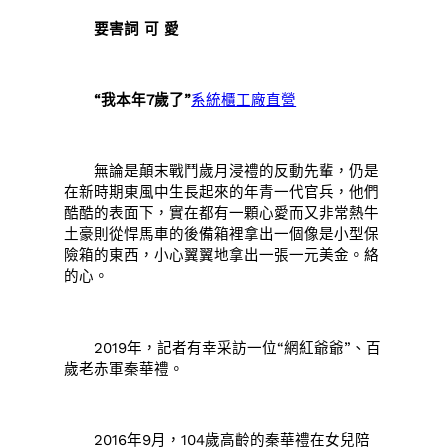
要害詞 可 愛
“我本年7歲了”
系統櫃工廠直營
無論是顛末戰鬥歲月浸禮的反動先輩，仍是
在新時期東風中生長起來的年青一代官兵，他們
酷酷的表面下，實在都有一顆心愛而又非常熱牛
土豪則從悍馬車的後備箱裡拿出一個像是小型保
險箱的東西，小心翼翼地拿出一張一元美金。絡
的心。
2019年，記者有幸采訪一位“網紅爺爺”、百
歲老赤軍秦華禮。
2016年9月，104歲高齡的秦華禮在女兒陪