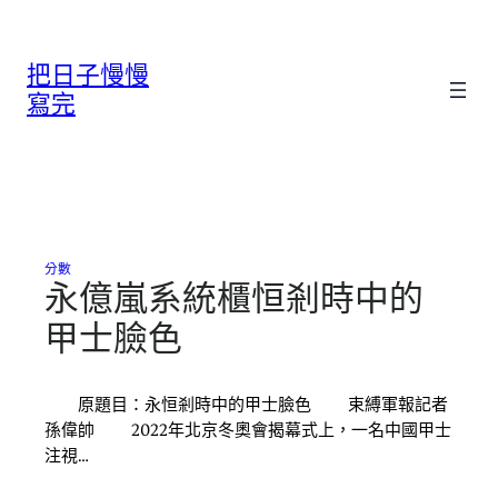
跳
至
把日子慢慢
主
要
寫完
內
容
分數
永億嵐系統櫃恒剎時中的
甲士臉色
原題目：永恒剎時中的甲士臉色 束縛軍報記者
孫偉帥 2022年北京冬奧會揭幕式上，一名中國甲士
注視…