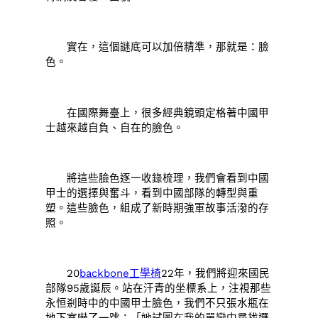
實在，這個謎底可以加倍精準，那就是：臉
色。
在國際舞臺上，很多經典鏡頭定格著中國甲
士越來越自負、自在的臉色。
將這些臉色逐一收錄梳理，我們會看到中國
甲士的選擇與奮斗，看到中國部隊的轉型與重
塑。這些臉色，組成了新時期強軍故事活潑的存
照。
20
backbone工學椅
22年，我們將迎來國民
部隊95歲誕辰。站在汗青的坐標系上，注視那些
永恒剎時中的中國甲士臉色，我們不只張水瓶在
地下室嚇了一跳：「她試圖在我的單戀中尋找邏