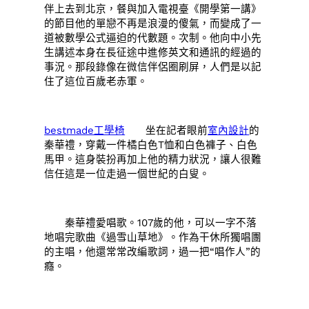
伴上去到北京，餐與加入電視臺《開學第一講》
的節目他的單戀不再是浪漫的傻氣，而變成了一
道被數學公式逼迫的代數題。次制。他向中小先
生講述本身在長征途中進修英文和通訊的經過的
事況。那段錄像在微信伴侶圈刷屏，人們是以記
住了這位百歲老赤軍。
bestmade工學椅
坐在記者眼前
室內設計
的
秦華禮，穿戴一件橘白色T恤和白色褲子、白色
馬甲。這身裝扮再加上他的精力狀況，讓人很難
信任這是一位走過一個世紀的白叟。
秦華禮愛唱歌。107歲的他，可以一字不落
地唱完歌曲《過雪山草地》。作為干休所獨唱團
的主唱，他還常常改編歌詞，過一把“唱作人”的
癮。