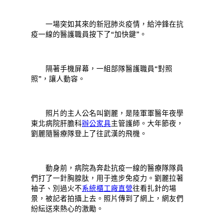
一場突如其來的新冠肺炎疫情，給沖鋒在抗
疫一線的醫護職員按下了“加快鍵”。
隔著手機屏幕，一組部隊醫護職員“對照
照”，讓人動容。
照片的主人公名叫劉麗，是陸軍軍醫年夜學
東北病院肝膽科
辦公家具
主管護師。大年節夜，
劉麗隨醫療隊登上了往武漢的飛機。
動身前，病院為奔赴抗疫一線的醫療隊隊員
們打了一針胸腺肽，用于進步免疫力。劉麗拉著
袖子、別過火不
系統櫃工廠直營
往看扎針的場
景，被記者拍攝上去。照片傳到了網上，網友們
紛紜送來熱心的激勵。