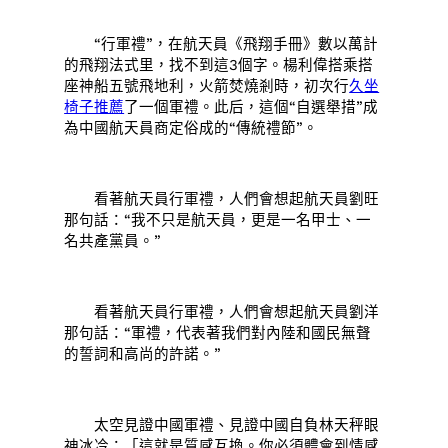
“行軍禮”，在航天員《飛翔手冊》數以萬計
的飛翔法式里，找不到這3個字。楊利偉搭乘搭
座神船五號飛地利，火箭焚燒剎時，初次行
久坐
椅子推薦
了一個軍禮。此后，這個“自選舉措”成
為中國航天員商定俗成的“傳統禮節”。
看著航天員行軍禮，人們會想起航天員劉旺
那句話：“我不只是航天員，更是一名甲士、一
名共產黨員。”
看著航天員行軍禮，人們會想起航天員劉洋
那句話：“軍禮，代表著我們對內陸和國民無聲
的誓詞和高尚的許諾。”
太空見證中國軍禮、見證中國自負林天秤眼
神冰冷：「這就是質感互換。你必須體會到情感