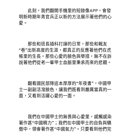
此刻，我們翻開手機里的短錄像APP，會發
明新時期年青官兵正以新的方法展示著他們的心
愛。
那些和班長插科打諢的日常，那些和戰友
“卷”出新高度的生涯，都真正的反應著他們在虎
帳里的生長。那些心愛的臉色與舉措，無不在訴
說著他們從老一輩甲士血脈里秉承而來的悲觀。
翻看國民部隊這本厚厚的“年夜書”，中國甲
士一副副活潑臉色，讓我們既看到嚴厲當真的一
面，又看到活躍心愛的一面。
我們在中國甲士的無畏與心愛里，感觸感染
著作甚“中國精力”；我們在中國甲士的自負與驕
傲中，領會著作甚“中國氣力”。只要看到他們完