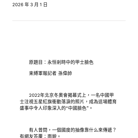
2026 年 3 月 1 日
原題目：永恒剎時中的甲士臉色
束縛軍報記者 孫偉帥
2022年北京冬奧會揭幕式上，一名中國甲
士注視五星紅旗衝動落淚的照片，成為這場體育
盛事中令人印象深入的“中國臉色”。
有人曾問，一個國度的抽像靠什么來傳遞？
有網友答覆：面貌。