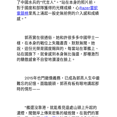
了中國水兵的“代言人”。“站在本身的照片前，
對于國度和部隊獲得的光輝成績，心
Razer雷蛇
電競椅
里馬上涌起一股史無前例的介入感和成績
感。”
郭燕實在很通俗，她和許很多多中國甲士一
樣，在本身的戰位上失職盡責、默默無聞。她
說，這份光榮是國度賜與的，每當站在軍艦上、
站在國旗下，就會感到本身無比強盛，那種激烈
的驕傲感會不自發地瀰漫在臉上。
2015年也門撤僑義務，已成為郭燕人生中最
難忘的記憶。面臨鏡頭，郭燕有板有眼地講起那
時的情形——
“艦還沒靠港，就能看見遠處山頭上升起的
濃煙，聞聲岸上傳來密集的槍炮聲。在我們的軍