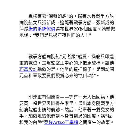
異樣有著“深藍幻想”的，還有水兵戰爭方船
病院船女兵張新成。追隨著戰爭方船，張新成的
萍蹤
綠的系統傢俱
遍布世界20多個國度。她驕傲
地說：“我們是見過年夜世面的人！”
戰爭方船病院船“元老級”船員、操舵兵印達
軍的戰位，是駕駛室正中心的那把駕駛椅。讓他
巧寓設計
驕傲的是，他坐的這把椅子，是到訪國
元首和軍政要員們觀賞必來的“打卡地”。
印達軍有個愿看——等有一天入伍回籍，他
要買一幅世界輿圖掛在家里，畫出本身隨戰爭方
船病院船出訪的航跡。然后，他牽著一雙兒女的
手，驕傲地給他們講本身曾到過的國度，講“我
和我的內陸”
亞梭Artso工學椅
之間產生的故事。