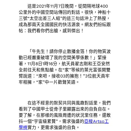
這是2021年11月7日晚間，從間隔地球400
公里外的中國空間站傳回的對話。很快，神船十
三號“太空出差三人組”的這三句話沖上了熱搜，
成為那兩天全國國民的快活源泉。網友們紛紜跟
帖：我們看你們出艙，感到傑出！
「牛先生！請你停止散播金箔！你的物質波
動已經嚴重破壞了我的空間美學係數！」緊接
著，11月8日1時16分，航天員翟志剛和王亞安然
全前往天和焦點艙。在“家”等候的葉光富張開雙
臂說道：“來吧，接收03的擁抱！”3位航天員牢
牢相擁，“家”中一片歡聲笑語。
在這不經意的默契共同與風趣對話里，我們
看到了中國甲士從骨子里顯露出來的自負自在。
要了解，在那樣的風險周遭的狀況里任務，還敢
抖一個“宇宙級累贅”，需求強盛的
亞梭Artso工
學椅
實力，更需求強盛的自負。