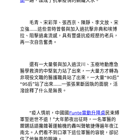
間
一路，匯成了抗擊疫情的鋼鐵大水。
毛青、宋彩萍、張西京、陳靜、李文放、宋
立強……這些昔時曾餐與加入過抗擊非典和埃博
拉、阻擊過禽流感，具有豐盛抗疫經歷的老兵，
再一次自告奮勇。
還有一大量餐與加入過汶川、玉樹地動應急
醫學救濟的中堅氣力站了出來，一大量方才轉為
非現役文職的醫護職員站了出來，一大量“90后”
“95后”站了出來……一張張果斷固執的面貌，活
潑詮釋了什么是無畏。
“疫人情前，中國國
Funte電動升降桌
民束縛
軍誓逝世不退！”大年節夜出征時，一名軍醫的
鏗鏘話語攙雜著運輸機的轟叫聲敏捷傳遍年夜江
南北。人們看不到口罩下這位軍醫的容貌，卻記
住了他無畏的眼神。