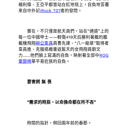
楊利偉、王亞平都曾站在紅地毯上，自負地答覆
來自中外記
iRock T07
者的發問。
實在，不只僅是航天員們，站在“通道”上的
每一位中國甲士——輕傷419天后勝利著艦的艦
載機飛翔
辦公家具
員曹先建、“八一勛章”取得者
韋昌進、克服癌癥重返藍天的女飛翔員劉文
力……他們臉上寫滿的自負，映射著全部中
ROG
電競椅
華平易近族的自負。
要害詞 無 畏
“需求的時辰，以命換命都在所不吝”
時間的指針，倒回兩年前的春節。