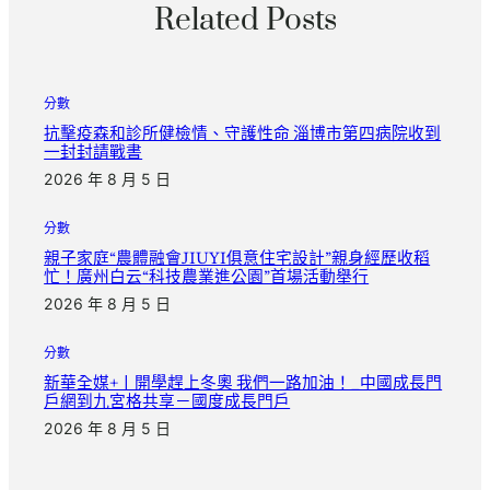
Related Posts
分數
抗擊疫森和診所健檢情、守護性命 淄博市第四病院收到
一封封請戰書
2026 年 8 月 5 日
分數
親子家庭“農體融會JIUYI俱意住宅設計”親身經歷收稻
忙！廣州白云“科技農業進公園”首場活動舉行
2026 年 8 月 5 日
分數
新華全媒+丨開學趕上冬奧 我們一路加油！_中國成長門
戶網到九宮格共享－國度成長門戶
2026 年 8 月 5 日