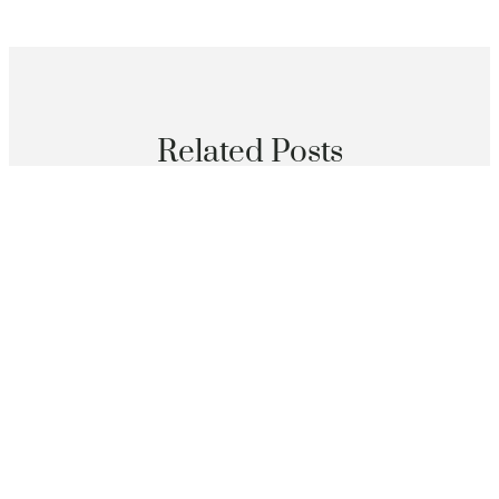
Related Posts
分數
圖片故事丨“00后”女機手——向下扎根 在鄉甜心查包養
網村年夜地逐夢前行_中國網
2026 年 8 月 7 日
分數
黑龍江省拜泉縣：電商開支查包養網路 “小干菜”做成“年
夜財產”_中國網
2026 年 8 月 7 日
分數