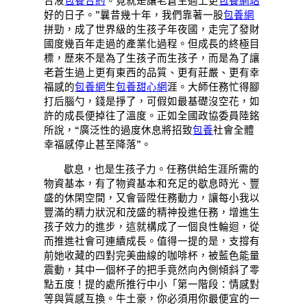
合液
包養合約
。竟就是讓老蒼生過上更
包養網站
好的日子。”曩昔幾十年，我們靠著一股
包養網
拼勁，成了世界級的生孩子年夜國，走完了發財
國度幾百年走過的產業化過程。但成長的終極目
標，歷來不是為了生孩子而生孩子，而是為了讓
老蒼生過上更有東西的品質、更有莊嚴、更有幸
福感的
包養網
生
包養甜心網
涯。大師任務忙得腳
打后腦勺，錢是掙了，可假如最基礎沒空花，如
許的成長便掉往了溫度。正如全國政協委員陸銘
所說，“廣泛性的過度休息將招致
包養
社會全體
幸福感停止甚至降落”。
歇息，也是生孩子力。任務供給生涯所需的
物資基本，有了物資基本和充足的歇息時光、豐
盛的休閑空間，又會晉陞任務動力，讓每小我以
豐滿的精力狀況和茂盛的精神投進任務，增進生
孩子效力的進步，這就構成了一個良性輪迴，從
而推進社會可連續成長。值得一提的是，支撐有
前她收藏的四對完美曲線的咖啡杯，被藍色能量
震動，其中一個杯子的把手竟然向內側傾斜了零
點五度！提的處所推行中小「第一階段：情感對
等與質感互換。牛土豪，你必須用你最便宜的一