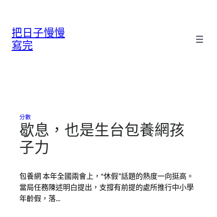
跳
至
把日子慢慢
主
要
寫完
內
容
分數
歇息，也是生台包養網孩
子力
包養網 本年全國兩會上，“休假”話題的熱度一向挺高。
當局任務陳述明白提出，支撐有前提的處所推行中小學
年齡假，落…