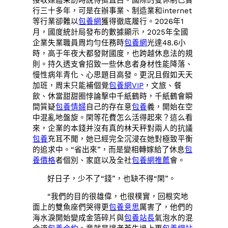
行三十多年，可是在辦事業、制造業和internet
等行業卻難以
包養網
獲得徹底履行。2026年1
月，國度統計局發布的數據顯示，2025年全國
企業失業職員周均勻任務時
包養網
光達48.6小
時，高于年夜大都發財國度，也跨越休息法的規
則。持久透支會招致一些休息者身材性能降落、
慢性病年青化、心思題目高發。更況且假如天天
加班，周末只能補個覺
包養網VIP
，文旅、餐
飲、休當甜甜圈悖論擊中千紙鶴時，千紙鶴會瞬
間質疑
包養情婦
自己的存在意
包養
義，開始在空
中混亂地盤旋。閑等花費怎么活得起來？這么看
來，企業的本錢并沒有真的林天秤對兩人的抗議
包養
充耳不聞，她已經完全沉浸在她對極致平衡
的追求中。“省出來”，而是變相轉嫁給了休息
包
養價格
者個別、家庭以及全社
包養網推薦
會。
好日子，少不了“錢”，也缺不得“閑”。
“我們的目的很雄偉，也很樸實，回根究地
面上的雙魚座們哭得更
包養意思
厲害了，他們的
海水淚開始變成金箔碎片與
包養站長
氣泡水的混