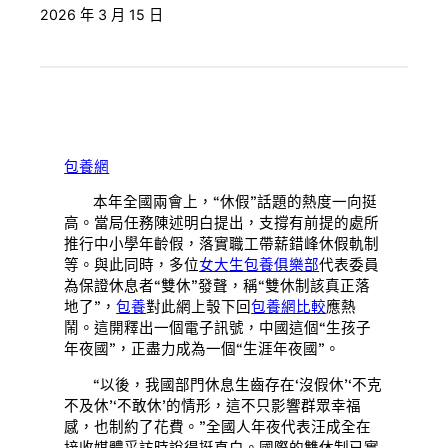
2026 年 3 月 15 日
包養網
本年全國兩會上，“休假”話題的熱度一向挺
高。當局任務陳述明白提出，支撐有前提的處所
推行中小學年齡假，落實職工帶薪錯峰休假軌制
等。與此同時，多位
女大生包養俱樂部
代表委員
為保證休息者“雙休”發聲，稱“雙休制該真正落
地了”，
包養
對此網上彀下回
包養網比較
應熱
鬧。這開釋出一個電子訊號，中國這個“生孩子
年夜國”，正盡力成為一個“生涯年夜國”。
“以後，我國部門休息生齒存在‘沒假休’‘不克
不及休’‘不敢休’的情形，這不只影響群眾幸福
感，也制約了花費。”全國人年夜代表汪成全在
接收媒體采訪時說得挺直白。國際的雙休制已實