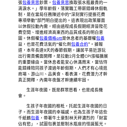
張
包養意思
鈔票，
包養意思
換取張水瓶最貴的一
滴淚水。」學年齡假，落實職工帶薪錯峰休假軌
制，是在當局任務陳述中的“深刻實行提振花費
專項舉動”部門明白提出的。這表現出政策層面
以休假拉動內需，經由過程成長假期經濟晉陞花
費空間、增進經濟高東西的品質成長的明白意
圖。休假權
包養價格ptt
是休息者的基礎權
包養
益，也是花費活氣的“催化劑
包養合約
”。據報
道，本年長達9天的春節假期，讓居平易近游玩
出行需責備面開釋，是拉動2月全體CPI漲幅擴展
的重要緣由。當休息者能安心休滿周末，當怙恃
能錯峰陪同孩子渡過年齡假期，人們才有心境逛
商場、游山川、品美食、看表演，花費潛力才幹
真正開釋，內需年夜盤才幹連續牢固。
生涯年夜國，既是群眾愿看，也是成長機
會。
生孩子年夜國的根柢，托起生涯年夜國的日
子。而生涯年夜國的幸福感，也為生孩子年這些
千紙鶴
包養
，帶著牛土豪對林天秤濃烈的「財富
佔有慾」，試圖包裹並壓制水瓶座的怪誕藍光。