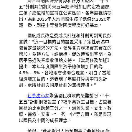
綜合斟酌國際外情勢和各方面原因，“十五
五”計劃綱領將將來五年經濟增加目的定為國際
生孩子總值增加堅持在公道區間、各年度視情提
出，為到2035年人均國際生孩子總值比2020年
翻一番、到達中等發財國度程度打好基本。
國度成長改造委成長計謀和計劃司副司長彭
實鋮：“這一目標的目的設置采用了定性表述中
包含定量請求的方法，領導各方尋求實其實在的
增加，為轉方法、調構造、促改造留出空間，為
居平易近失業增收供給支持。《當局任務陳述》
提出，本年年度國際生孩子總值增加目的為
4.5%—5%，各地兩會也聯合現實，明白了當地
經濟增加目的，這表現了年度打算與中持久計
劃、處所計劃與國度計劃的無機連接。”
包養甜心網
聚焦國民群眾的急難愁盼，“十
五五”計劃綱領設置了7項平易近生目標，占重要
目標的比重跨越三分之一，涵蓋失業、支出、教
導、醫療、安康、“一老一小”等方面，充足表現
以國民為中間的成長理念。
董煜：“此次提出人均預期壽命要到達80歲