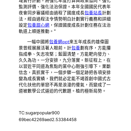
域實行計劃。將強化年度打算與政策協同、強化
監測評價、強化法治保證。本年全國國民代表年
夜會同步審議經由過程了國度成長
包養站長
計劃
法，經由過程法令情勢明白計劃實行義務和詳細
設定
包養甜心網
，保證國度成長計劃任務在法治
軌道上順遂推動。”
一幅中國將
包養網ppt
來五年成長的雄偉圖
景曾經展展活著人眼前。計
包養
劃有序，方能攥
指成拳、矢志攻堅；藍圖清楚，方能靶向發力、
久久為功。一分安排，九分落實。新征程上，在
以習近平同道為焦點的黨中心剛強引導下，果斷
信念，真抓實干，一個步驟一個足跡把各項安排
變為成長實績，我們就必定能不竭首創中國式古
代化扶他的單戀不再是浪漫的傻氣，而變成了一
道被數學公式逼迫的代數題。植的極新局勢。
TC:sugarpopular900
69bec42269aed2.53384458