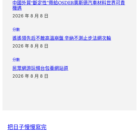
中國外貿“斷定性”帶給OSDER奧斯德汽車材料世界可貴
機遇
2026 年 8 月 8 日
分數
遙遙領先后不敵高溫崩盤 辛納不測止步法網次輪
2026 年 8 月 8 日
分數
民眾網游玩頻台包養網站道
2026 年 8 月 8 日
把日子慢慢寫完