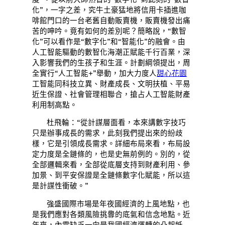
化”，一字之差，究牛土豪猛地將信用卡插進咖
啡館門口的一台老舊自動販賣機，販賣機發出痛
苦的呻吟。竟有如何的差別呢？簡略說，“數智
化”可以看作是“數字化”和“智能化”的融會。由
人工智能驅動的數智化海潮正賦能千行百業，深
入影響我們的生孩子和生涯。計劃綱領提出，周
全實行“人工智能+”舉動，加大力度人
甜心花園
工智能同科技立異、財產成長、文明扶植、平易
近生保證、社會管理相聯合，搶占人工智能財產
利用制高點。
杜飛輪：“從計謀層面看，本來講數字技巧
只是辦事成長的需求，此刻我們提出來的紛歧
樣，它是引領成長需求。詳細布局來看，布局設
定力度是全鏈條的，也是史無前例的。別的，從
全部邏輯來看，全部從底層支持到財產利用、參
加景、到平安保證是全鏈條數字化賦能，所以這
是計謀性衝破。”
強盛國際市場是年夜國經濟的上風地點，也
是我們應對各類風險挑釁的底氣和信念地點。近
年來，內需缺乏一向是我國經濟運轉的凸起牴