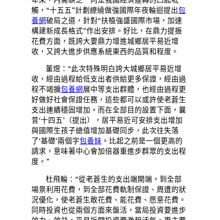
觸，“十五五”計劃繚繞做強國際年夜輪迴提出
包
養網
破局之道，針對“扶植強盛國際市場，加速
構建新成長格式”作出安排。好比，在鼎力提振
花費方面，既誇大要鼎力增進城鄉居平易近增
收，又誇大進步供應系統東西的品質和程度。
董煜：“此次特殊明白誇大城鄉居平易近增
收，經由過程給低支出者供給更多保證，經由過
程不竭擴
包養網
展中等支出群體，也經由過程更
好做好社會保證任務，這些都可以或許使老蒼生
支出連續穩固增加。而在全部目的設置下面，曩
昔‘十四五’（提出），居平易近可安排支出增加
與國際生孩子總值增加基礎同步，此次往失落
了‘基礎’兩個字
包養妹
。比起之前是一個更高的
請求，意味著中心會加倍器重進步群眾的支出程
度。”
杜飛輪：“從老蒼生的支出端開端，到全部
場景利用花費，到全部花費軌制保證、周遭的狀
況優化，使老蒼生敢花費、能花費、愿意花費。
同時投資也從兩個方面來盤活，當局投資要進步