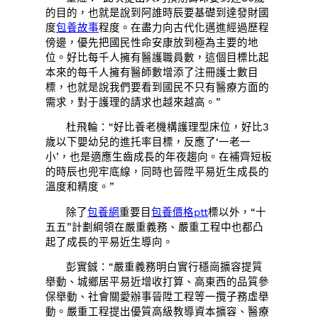
的目的，也就是說到阿誰時辰要基礎到達發財國
度
包養故事
程度。在盡力向古代化邁進經過歷程
傍邊，優先把國民性命安康放到極為主要的地
位。好比每千人擁有醫護職員數，這個目標比起
本來的每千人擁有醫師數增添了注冊護士數目
標，也就是說我們要看到國民不只有醫療方面的
需求，對于護理的請求也越來越高。”
杜飛輪：“好比養老機構護理型床位，好比3
歲以下嬰幼兒的進托率目標，反應了‘一老一
小’，也是適應生齒成長的年夜趨向。在補齊短板
的時辰也兜牢底線，同時也晉陞平易近生成長的
溫度和精度。”
除了
包養網
重要目
包養價格ptt
標以外，“十
五五”計劃綱領在嚴重義務、嚴重工程中也都凸
起了成長的平易近生導向。
彭實鋮：“嚴重義務明白實行穩崗擴容提質
舉動、城鄉居平易近增收打算、高東西的品質參
保舉動、社會關愛辦事晉陞工程等一攬子務虛舉
動。嚴重工程提出優質高級教導資本擴容、醫療