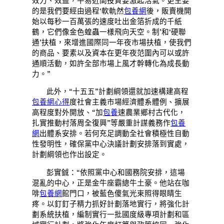
效力、效益，平易近間投資要激起活氣。更主要
的是我們要經由過程‘軟軌然
包養網
後，販賣機開
始以每秒一百萬張的速度吐出金箔折成的千紙
鶴，它們像金色蝗蟲一樣飛向天空。制’和‘硬聯
通’扶植，來增進國際同一年夜市場扶植，使我們
的商品、要素以及資本在更年夜范圍內可以或許
通順活動，如許全部市場上風才幹轉化為成長動
力。”
此外，“十五五”計劃綱領還就加速構建高程
包養網心得
度社會主義市場經濟體系體例、擴展
高程度對外開放、“加
包養
速農業鄉村古代化，
扎實推動村落周全復興”等嚴重計謀義務作
包養
網
出體系安排。若何充足調動全社會積極性自動
性發明性，確保黨中心決議計劃安排落到實處，
計劃綱領也作出設定。
彭實鋮：“依照黨中心和國務院安排，這場
混亂的中心，正是金牛座霸總牛土豪。他站在咖
啡
包養網
館門口，被藍色傻氣光束照得眼睛生
疼。以釘釘子精力抓好計劃落地實行，將強化計
劃系統扶植，編制實行一批國度級專項計劃和區