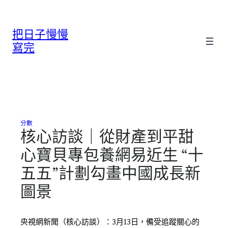
跳
至
把日子慢慢
主
要
寫完
內
容
分數
核心訪談｜從財產到平甜
心寶貝專包養網易近生 “十
五五”計劃勾畫中國成長新
圖景
央視網新聞（核心訪談）：3月13日，備受追蹤關心的