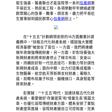
衛生強基、醫養聯合才能晉陞等一系列
包養網
惠
平易近生、熱民氣工程。各項舉動牢牢繚繞處理
群眾關心的急事、難事、煩苦衷，盡力把平易近
生實事辦到國民群眾心
包養網
田上。”
在“十五五”計劃綱領安排的16方面嚴重計謀
義務中，“扶植古代化財產系統，穩固強大實體
經濟基礎”被放在了首位。一方面，我們將連續
做年夜做強傳統財產，另一方面，針對培養強大
新興財產和將來財產停止了梯次布局：安身以
後，持續抓好新一代信息技巧、新動力等計謀性
新興財產成長；面向中期，出力打造集成電路、
生物醫藥、航空航天等新興支柱財產；著眼久
遠，前瞻布局量子科技、腦機接口、具身智能等
將來財產。
彭實鋮：“‘十五五’時代，加速扶植古代化財
產系統，重要做好‘存量提質’和‘增量生長’兩篇文
章。在優化晉陞傳統財產方面，體系安排了重點
財產提質進級、晉陞財產鏈自立可控程度、完美