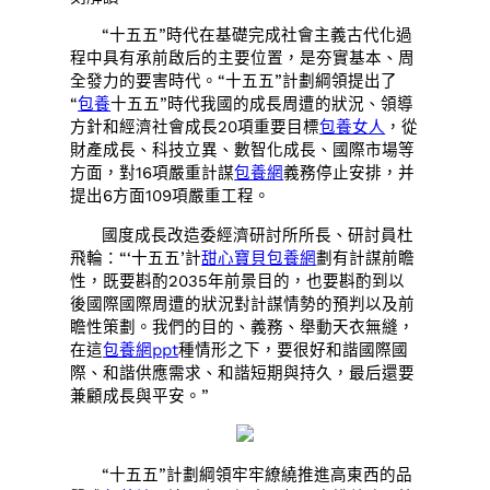
“十五五”時代在基礎完成社會主義古代化過
程中具有承前啟后的主要位置，是夯實基本、周
全發力的要害時代。“十五五”計劃綱領提出了
“
包養
十五五”時代我國的成長周遭的狀況、領導
方針和經濟社會成長20項重要目標
包養女人
，從
財產成長、科技立異、數智化成長、國際市場等
方面，對16項嚴重計謀
包養網
義務停止安排，并
提出6方面109項嚴重工程。
國度成長改造委經濟研討所所長、研討員杜
飛輪：“‘十五五’計
甜心寶貝包養網
劃有計謀前瞻
性，既要斟酌2035年前景目的，也要斟酌到以
後國際國際周遭的狀況對計謀情勢的預判以及前
瞻性策劃。我們的目的、義務、舉動天衣無縫，
在這
包養網ppt
種情形之下，要很好和諧國際國
際、和諧供應需求、和諧短期與持久，最后還要
兼顧成長與平安。”
“十五五”計劃綱領牢牢繚繞推進高東西的品