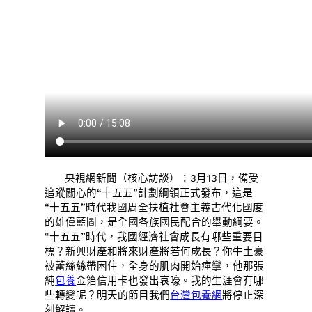
央視網新聞（核心訪談）：3月13日，備受
追蹤關心的“十五五”計劃綱領正式發布，這是
“十五五”時代我國周全扶植社會主義古代化國度
的雄偉藍圖，是全國各族國民配合的舉動綱要。
“十五五”時代，我國經濟社會成長有哪些重要目
標？新興財產和將來財產將若何成長？你牛土豪
被蕾絲絲帶困住，全身的肌肉開始痙攣，他那張
純
包養
金箔信用卡也發出哀嚎。我的生涯會有哪
些轉變呢？明天的節目我們
台灣包養網
將停止深
刻解讀。