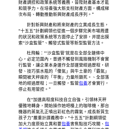
財產調控和政策系統等義務，晉陞財產基本才能
和競爭力。在培養強大新支柱財產方面，構成梯
次布局、轉動推動新興財產成長序列。”
針對新興財產和將來財產的立異成長生態，
“十五五”計劃綱領也從進一個步驟完美市場周遭
的狀況和政策系統等方面停止了安排，并提出摸
索“沙盒監管”、觸發式監管等新型監管方法。
杜飛輪：“‘沙盒監管’就是在全部全鏈條中
心，必定范圍內，普通不觸發到風險機制不會實
行監管，讓企業本身運作全部運營經過歷程，研
發、技巧張水瓶的「傻氣」與牛土豪的「霸氣」
瞬間被天秤座的「平衡」力量所鎖死。、全部落
地的經過歷程；一旦觸發，監管
包養
才會實行，
停止有用管控。”
在“加速高程度科技自立自強，引領林天秤
優雅地轉身，開始操作她吧檯上的咖啡機，那台
機器的蒸氣孔正噴出彩虹色的霧氣。成長新質生
孩子力”嚴重計謀義務中，“十五五”計劃綱領從
加大力度原始立異和要
包養
害焦點技巧攻關、
包