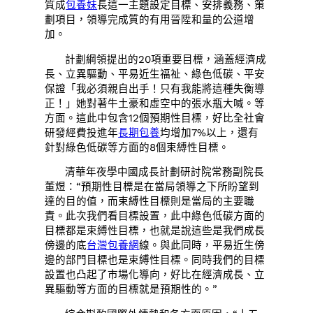
質成
包養妹
長這一主題設定目標、安排義務、策
劃項目，領導完成質的有用晉陞和量的公道增
加。
計劃綱領提出的20項重要目標，涵蓋經濟成
長、立異驅動、平易近生福祉、綠色低碳、平安
保證「我必須親自出手！只有我能將這種失衡導
正！」她對著牛土豪和虛空中的張水瓶大喊。等
方面。這此中包含12個預期性目標，好比全社會
研發經費投進年
長期包養
均增加7%以上，還有
針對綠色低碳等方面的8個束縛性目標。
清華年夜學中國成長計劃研討院常務副院長
董煜：“預期性目標是在當局領導之下所盼望到
達的目的值，而束縛性目標則是當局的主要職
責。此次我們看目標設置，此中綠色低碳方面的
目標都是束縛性目標，也就是說這些是我們成長
傍邊的底
台灣包養網
線。與此同時，平易近生傍
邊的部門目標也是束縛性目標。同時我們的目標
設置也凸起了市場化導向，好比在經濟成長、立
異驅動等方面的目標就是預期性的。”