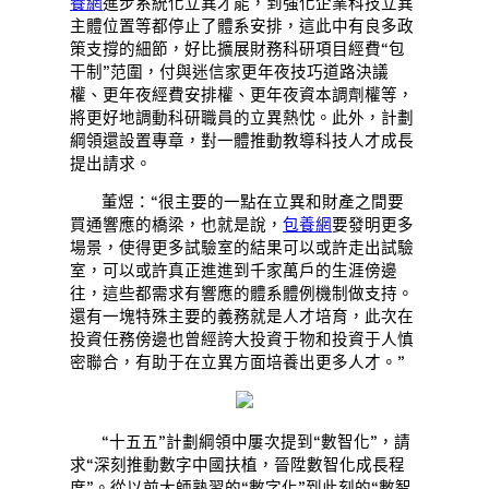
養網
進步系統化立異才能，到強化企業科技立異
主體位置等都停止了體系安排，這此中有良多政
策支撐的細節，好比擴展財務科研項目經費“包
干制”范圍，付與迷信家更年夜技巧道路決議
權、更年夜經費安排權、更年夜資本調劑權等，
將更好地調動科研職員的立異熱忱。此外，計劃
綱領還設置專章，對一體推動教導科技人才成長
提出請求。
董煜：“很主要的一點在立異和財產之間要
買通響應的橋梁，也就是說，
包養網
要發明更多
場景，使得更多試驗室的結果可以或許走出試驗
室，可以或許真正進進到千家萬戶的生涯傍邊
往，這些都需求有響應的體系體例機制做支持。
還有一塊特殊主要的義務就是人才培育，此次在
投資任務傍邊也曾經誇大投資于物和投資于人慎
密聯合，有助于在立異方面培養出更多人才。”
“十五五”計劃綱領中屢次提到“數智化”，請
求“深刻推動數字中國扶植，晉陞數智化成長程
度”。從以前大師熟習的“數字化”到此刻的“數智