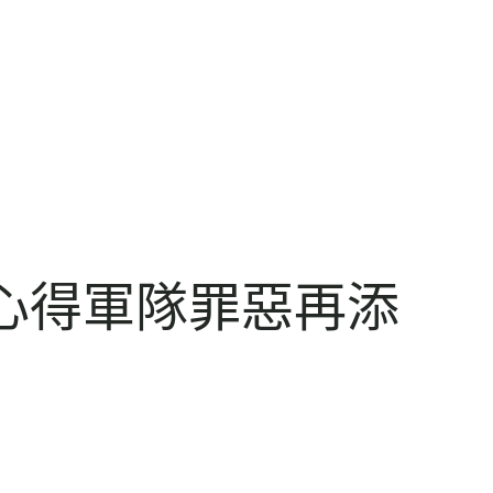
網心得軍隊罪惡再添