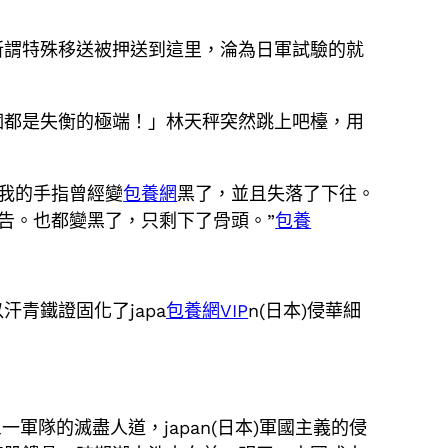
所謂特殊移送被押送到這里，淪為日軍試驗的就
個都是失衡的極端！」林天秤突然跳上吧檯，用
小我的手指曾經變
包養網
黑了，並且失落了下往。
告。也都變黑了，只剩下了骨頭。”
包養
青鐵證固化了japa
包養網VIP
n(日本)侵華細
隊的滅盡人道，japan(日本)軍國主義的侵