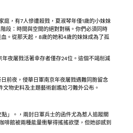
口的家庭，有7人慘遭殺戮，夏淑琴年僅1歲的小妹妹
三階段：時間與空間的絕對對稱。你們必須同時
血。從那天起，8歲的她和4歲的妹妹成為了孤
京年夜屠戮活著幸存者僅存24位。這個不竭削減
祭日前夜，侵華日軍南京年夜屠戮遇難同胞留念
3件文物史料及主題藝術創尷尬刁難外公布。
交點」。，兩封日軍兵士的函件尤為惹人追蹤關
咖啡館被兩種能量衝擊得搖搖欲墜，但她卻感到