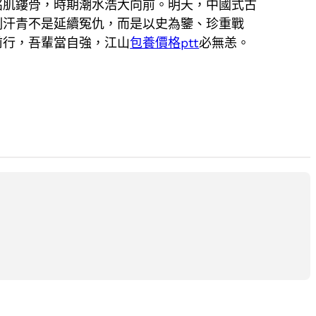
銘肌鏤骨，時期潮水浩大向前。明天，中國式古
刻汗青不是延續冤仇，而是以史為鑒、珍重戰
前行，吾輩當自強，江山
包養價格ptt
必無恙。