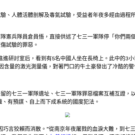
試驗、人體活體剖解及毒氣試驗，受益者年夜多經由過程
軍隊憲兵隊員倉員悟，直接供述了七三一軍隊停「你們兩
凍傷試驗的罪惡。
進進研討室后，看到有5名中國人坐在長椅上。此中的3
因含量的激光測量儀，對著門口的牛土豪發出了冷酷的警
留的七三一軍隊遺址、七三一軍隊罪惡檔案互補互證，以汗
有組織、有預謀、自上而下成系統的國度犯法。
巧言狡賴而消散。”從南京年夜屠戮的血淚大難，到七三一軍