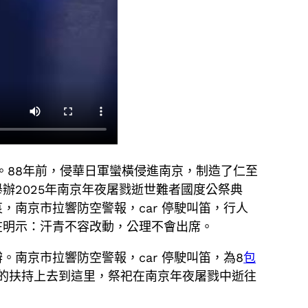
。88年前，侵華日軍蠻橫侵進南京，制造了仁至
辦2025年南京年夜屠戮逝世難者國度公祭典
南京市拉響防空警報，car 停駛叫笛，行人
在明示：汗青不容改動，公理不會出席。
南京市拉響防空警報，car 停駛叫笛，為8
包
的扶持上去到這里，祭祀在南京年夜屠戮中逝往