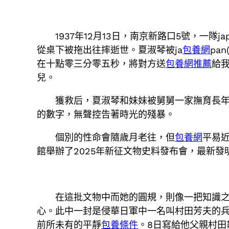
1937年12月13日，南京新路口5號，一
從桌下被拖出往摔逝世。夏淑琴被ja
包養網
pan
在十點零三分零五秒，將對方送
包養網推薦
給
兒。
獲救后，夏淑琴和妹妹被舅舅一家撫育長年
的數字，無聲控告著時光的殘暴。
個別的性命會隨歲月老往，但
包養網
平易
館舉辦了2025年新征文物史料發布會，最新
在這批文物中而她的圓規，則像一把知識之
心。此中一封是侵華日軍中一名叫村田芳夫的兵士
前所未有的平靜
包養條件
。8日寫給他父親村田