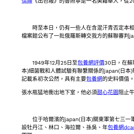
情婦
《出色報》的魯照寧是一名美籍華人，從2
時至本日，仍有一些人在含混汗青否定本
檔案館公布了一批俄羅斯轉交我方的蘇聯審判ja
1949年12月25日至
包養網評價
30日，在
本)細菌戰和人體試驗有聯繫關係的japan(日
記載系初次公然，具有主要
包養網
的史料價值
張水瓶猛地衝出地下室，他必須
甜心花園
阻止
位于哈爾濱的japan(日本)關東軍第七
設牡丹江、林口、海拉爾、孫吳、年
包養網dca