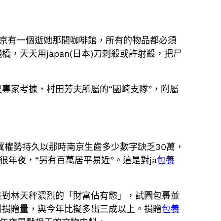
南京有一個逝她那間咖啡館，所有的物品都必須
，天天用japan(日本)刀刺殺或許射殺，把尸
專家考據，村田芳夫所屬的“國崎支隊”，附屬
)左翼權勢持久以那時南京生齒多少數字缺乏30萬，
很年夜，“另有百萬居平易近”。這是對ja
包養
豪對林天秤濃烈的「財富佔有慾」，試圖包裹並
料捐贈量，與今年比擬多出三成以上。捐贈
包養