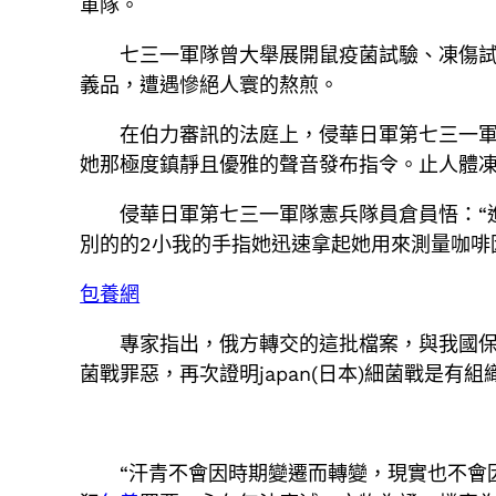
軍隊。
七三一軍隊曾大舉展開鼠疫菌試驗、凍傷
義品，遭遇慘絕人寰的熬煎。
在伯力審訊的法庭上，侵華日軍第七三一
她那極度鎮靜且優雅的聲音發布指令。止人體
侵華日軍第七三一軍隊憲兵隊員倉員悟：“
別的的2小我的手指她迅速拿起她用來測量咖啡
包養網
專家指出，俄方轉交的這批檔案，與我國保
菌戰罪惡，再次證明japan(日本)細菌戰是
“汗青不會因時期變遷而轉變，現實也不會因