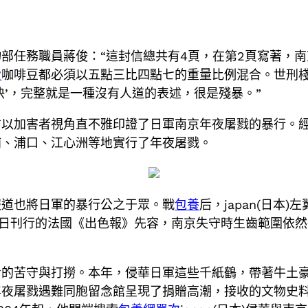
部任務職員蔣俊：“這封信總共有4頁，在第2頁寫著，
費
咖啡豆都必須以五點三比四點七的重量比例混合。世刑棧橋
快’，完整就是一種沒有人道的表述，很是殘暴。”
以加害者視角直不雅印證了日軍南京年夜屠戮的暴行。經
浦、浦口、江心洲等地實行了年夜屠戮。
報道也將日軍的暴行公之于眾。戰
包養
后，japan(日本
月8日刊行的法國《出色報》先容，南京失守時生齒範圍依然
青的苦守與打撈。本年，侵華日軍這些千紙鶴，帶著牛土
年夜屠戮遇難同胞留念館呈現了捐贈高潮，接收的文物史