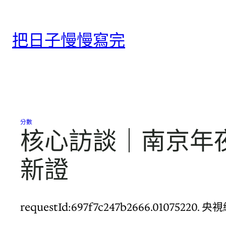
跳
至
把日子慢慢寫完
主
要
內
容
分數
核心訪談｜南京年夜
新證
requestId:697f7c247b2666.010752