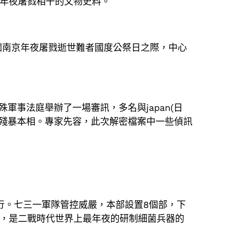
南京年夜屠戮相干的文物史料。
個南京年夜屠戮逝世難者國度公祭日之際，中心
軍事法庭舉辦了一場審訊，多名與japan(日
殘暴本相。專家先容，此次解密檔案中一些偵訊
罪行。七三一軍隊管控威嚴，本部設置8個部，下
人，是二戰時代世界上最年夜的研制細菌兵器的