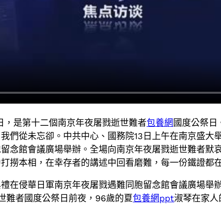
13日，是第十二個南京年夜屠戮逝世難者
包養網
國度公祭日
我們從未忘卻。中共中心、國務院13日上午在南京盛大舉
留念館會議廣場舉辦。全場向南京年夜屠戮逝世難者默哀，
中打撈本相，在幸存者的講述中回看磨難，每一份鐵證都
典禮在侵華日軍南京年夜屠戮遇難同胞留念館會議廣場舉辦。
世難者國度公祭日前夜，96歲的夏
包養網ppt
淑琴在家人