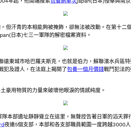
004年起，他開端搜索
包養網單次
japan(日本)侵華與
相。但汗青的本相能夠被掩飾，卻無法被改動。在第十二
pan(日本)七三一軍隊的解密檔案資料。
蘇聯遠東城市哈巴羅夫斯克，也就是伯力，蘇聯濱水兵區特殊
本)戰犯及證人，在法庭上揭開了
包養一個月價錢
戰鬥犯法的
。
牛土豪用物質的力量來破壞他眼淚的情感純度。
三一軍隊本部遺址靜靜聳立在這里，無聲控告著日軍的滔天
rd
夜連5個支部，本部和各支部職員範圍一度跨越3000