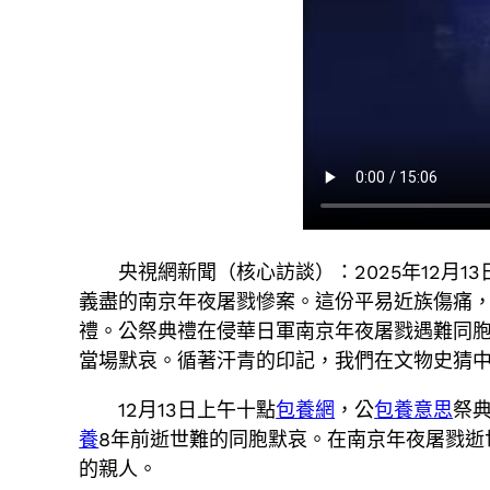
央視網新聞（核心訪談）：2025年12月
義盡的南京年夜屠戮慘案。這份平易近族傷痛，
禮。公祭典禮在侵華日軍南京年夜屠戮遇難同胞
當場默哀。循著汗青的印記，我們在文物史猜
12月13日上午十點
包養網
，公
包養意思
祭
養
8年前逝世難的同胞默哀。在南京年夜屠戮逝
的親人。