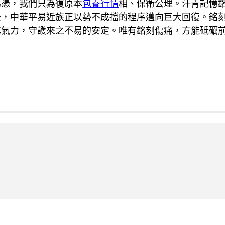
為憑，我們只為復原本
包養行情
相、保衛公理。汗青記憶
景，中華平易近族正以勢不成擋的程序邁向巨大回復。銘
進氣力，守護來之不易的安定。唯有銘刻傷痛，方能砥礪