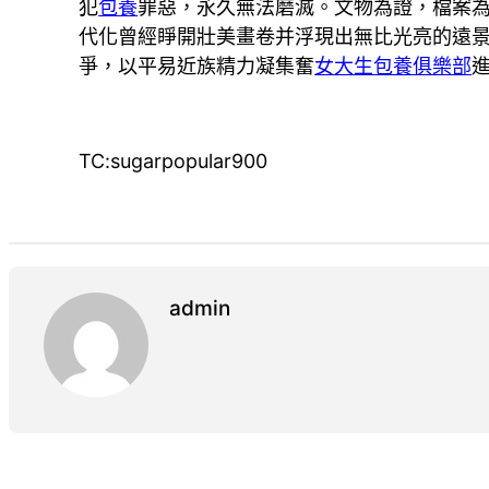
犯
包養
罪惡，永久無法磨滅。文物為證，檔案
代化曾經睜開壯美畫卷并浮現出無比光亮的遠
爭，以平易近族精力凝集奮
女大生包養俱樂部
TC:sugarpopular900
admin