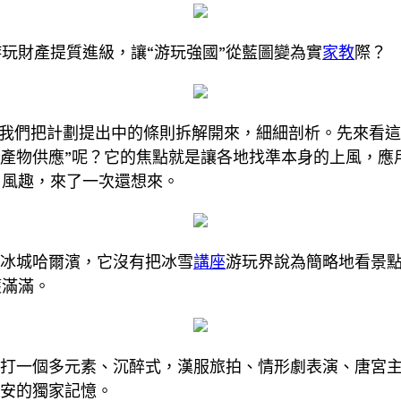
玩財產提質進級，讓“游玩強國”從藍圖變為實
家教
際？
”！我們把計劃提出中的條則拆解開來，細細剖析。先來看
玩產物供應”呢？它的焦點就是讓各地找準本身的上風，應用
、風趣，來了一次還想來。
比冰城哈爾濱，它沒有把冰雪
講座
游玩界說為簡略地看景
獲滿滿。
主打一個多元素、沉醉式，漢服旅拍、情形劇表演、唐宮
西安的獨家記憶。