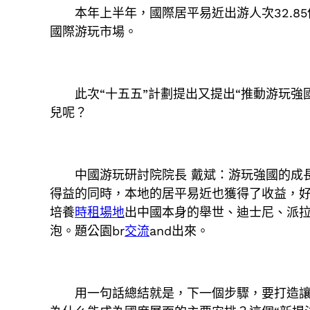
本年上半年，國際居平易近出游人次32.85
國際游玩市場。
此次“十五五”計劃提出又提出“推動游玩強
兒呢？
中國游玩研討院院長 戴斌：游玩強國的成
得益的同時，本地的居平易近也獲得了收益，
培養
時租場地
出中國本身的舉世、迪士尼、派
泡。題公園br
交流
and出來。
用一句話總結就是，下一個步驟，要打造讓