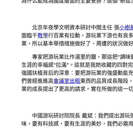
為什么能成為國度層面的主要安排？這個“新提
北京年夜學文明資本研討中間主任 張
小樹
面臨千
教學
行百業有拉動，游玩業下游也有良
業，所以基本舉措措施做好了、周遭的狀況做
專家把游玩業比作湯里的鹽，那這把“調味
生涯的幸福感“拉滿”。這就是我她收藏的四對
強國扶植背后的深意：要把游玩業的強盛動能
們曾經進進高
會議室出租
東西的品質成長階段
業的成長提出了更高的請求。實在所做的這一
中國游玩研討院院長 戴斌：我們提出游玩
味，要有科技感，要有生涯的美妙，我們必需