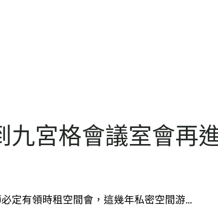
九宮格會議室會再進級
90600. 大師必定有領時租空間會，這幾年私密空間游…