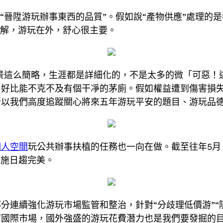
“晉陞游玩辦事東西的品質”。假如說“產物供應”處理的是
了解，游玩在外，舒心很主要。
景這么簡略，生涯都是詳細化的，不是太多的微「可惡！
，好比能不克不及有個干凈的茅廁。假如權益遭到傷害損
所以我們高度追蹤關心將來五年游玩平安的題目、游玩品
個人空間
玩公共辦事扶植的任務也一向在做。截至往年5月
措施日趨完美。
分連續強化游玩市場監管和整治，針對“分歧理低價游”“
國際市場，國外強盛的游玩花費潛力也是我們要發掘的目