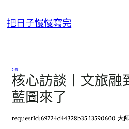
跳
至
把日子慢慢寫完
主
要
內
容
分數
核心訪談丨文旅融到
藍圖來了
requestId:69724d44328b35.135