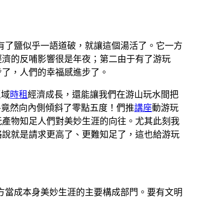
有了鹽似乎一語道破，就讓這個湯活了。它一方
經濟的反哺影響很是年夜；第二由于有了游玩
步了，人們的幸福感進步了。
區域
時租
經濟成長，還能讓我們在游山玩水間把
手竟然向內側傾斜了零點五度！們推
講座
動游玩
玩產物知足人們對美妙生涯的向往。尤其此刻我
略說就是請求更高了、更難知足了，這也給游玩
方當成本身美妙生涯的主要構成部門。要有文明