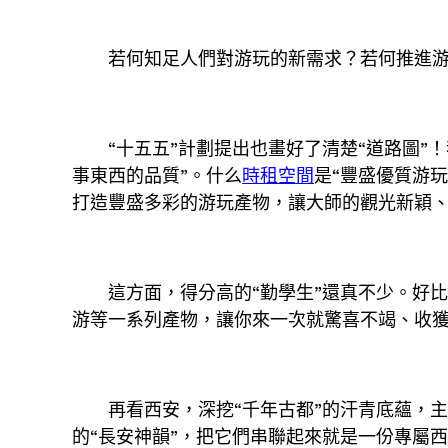
若何知足人們對游玩的新需求？若何推進游
“十五五”計劃提出也畫好了清楚“道路圖
事東西的品質”。什么
時租空間
是“豐盛優質游
打造豐盛多彩的游玩產物，讓大師的觀光新穎
這方面，得分高的“勤學生”還真不少。好
游等一系列產物，讓你來一次就驚喜不竭、收
再看西安，深挖“千年古都”的汗青底蘊，
的“長安神韻”，把它們串聯起來就是一份專屬