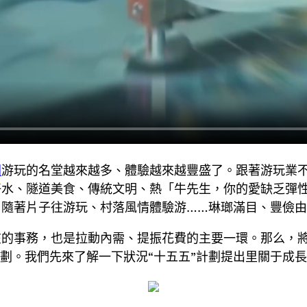
間
游玩的名堂越來越多、體驗越來越豐盛了。跟著游玩業
好水、隧道美食、傳統文明、熱「牛先生，你的愛缺乏彈
、隨著片子往游玩、村落風情體驗游……琳瑯滿目、豐儉
在的事務，也是拉動內需、提振花費的主要一環。那么，
劃。我們先來了解一下狀況“十五五”計劃提出里關于成長游