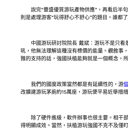
說完“豐盛優質游玩產物供應”，再看后半句
則是處理游客“玩得舒心不舒心”的題目。誰都
中國游玩研討院院長 戴斌：游玩不是只看
吼，他無法理解這種沒有標價的能量。觀敘事
雅的支持的話，強國扶植能夠就是一個概念，
我們的國度政策當然都是有延續性的，游
改擴建游玩茅廁約15萬座，游玩便平易近舉措
除了硬件進級，軟件辦事也很主要。相干部
得明顯成效。當然，扶植游玩強國不克不及僅盯