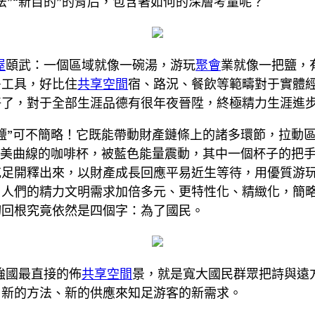
法”“新目的”的背后，包含著如何的深層考量呢？
屋
頤武：一個區域就像一碗湯，游玩
聚會
業就像一把鹽，
多工具，好比住
共享空間
宿、路況、餐飲等範疇對于實體
好了，對于全部生涯品德有很年夜晉陞，終極精力生涯進
鹽”可不簡略！它既能帶動財產鏈條上的諸多環節，拉動
完美曲線的咖啡杯，被藍色能量震動，其中一個杯子的把
充足開釋出來，以財產成長回應平易近生等待，用優質游
，人們的精力文明需求加倍多元、更特性化、精緻化，簡
切回根究竟依然是四個字：為了國民。
強國最直接的佈
共享空間
景，就是寬大國民群眾把詩與遠
用新的方法、新的供應來知足游客的新需求。