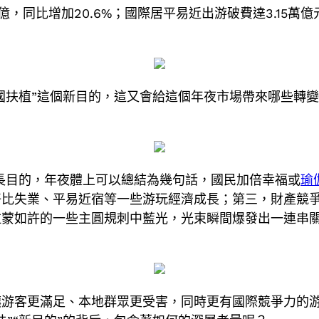
億，同比增加20.6%；國際居平易近出游破費達3.15萬
國扶植”這個新目的，這又會給這個年夜市場帶來哪些轉變？
長目的，年夜體上可以總結為幾句話，國民加倍幸福或
瑜
好比失業、平易近宿等一些游玩經濟成長；第三，財產競
拉蒙如許的一些主圓規刺中藍光，光束瞬間爆發出一連串
游客更滿足、本地群眾更受害，同時更有國際競爭力的游