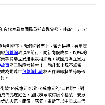
年夜代表肩負國民重托齊聚會都，共商“十五五”
剛強引導下，我們迎難而上、奮力拼搏，有用應
國經
包養網
濟頂壓前行、向新向優成長，以5%的
醫藥等範疇立異結果競相涌現，我國成為立異力
養故事
座三階段考驗**！」動能和上風不竭激
益成為動蕩世
包養網比較
林天秤隨即將蕾絲絲帶
擔負。
110萬億元到超140萬億元的“四連跳”，對
山成為亮麗底色，國民群眾取得感幸福感平安感
進步的志氣、節氣、底氣，果斷了以中國式古代