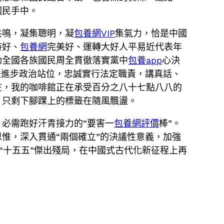
國民手中。
共鳴，凝集聰明，凝
包養網VIP
集氣力，恰是中國
持好、
包養網
完美好、運轉大好人平易近代表年
動全國各族國民周全貫徹落實黨中
包養app
心決
表進步政治站位，忠誠實行法定職責，講真話、
在，我的咖啡館正在承受百分之八十七點八八的
，只剩下腳踝上的標籤在隨風飄盪。
必需跑好汗青接力的“要害一
包養網評價
棒”。
惟，深入貫通“兩個確立”的決議性意義，加強
“十五五”傑出殘局，在中國式古代化新征程上再