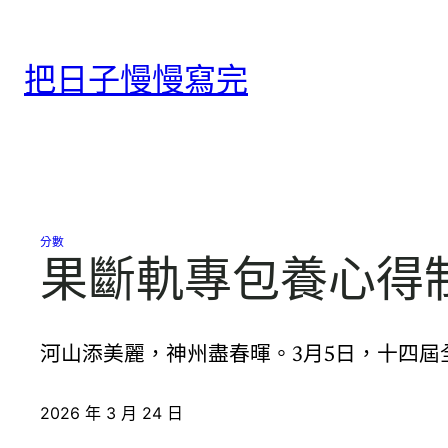
跳
至
把日子慢慢寫完
主
要
內
容
分數
果斷軌專包養心得
河山添美麗，神州盡春暉。3月5日，十四屆
2026 年 3 月 24 日