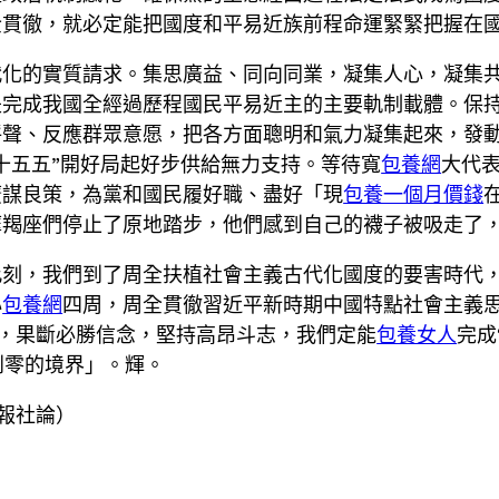
全貫徹，就必定能把國度和平易近族前程命運緊緊把握在
代化的實質請求。集思廣益、同向同業，凝集人心，凝集
是完成我國全經過歷程國民平易近主的主要軌制載體。保
呼聲、反應群眾意愿，把各方面聰明和氣力凝集起來，發
十五五”開好局起好步供給無力支持。等待寬
包養網
大代
廣謀良策，為黨和國民履好職、盡好「現
包養一個月價錢
摩羯座們停止了原地踏步，他們感到自己的襪子被吸走了
刻，我們到了周全扶植社會主義古代化國度的要害時代，
心
包養網
四周，周全貫徹習近平新時期中國特點社會主義思
護”，果斷必勝信念，堅持高昂斗志，我們定能
包養女人
完成
到零的境界」。輝。
報社論）