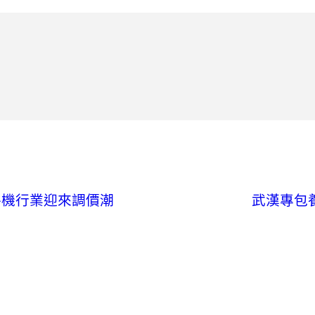
手機行業迎來調價潮
武漢專包