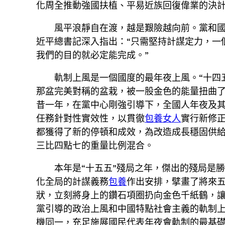
化周全推動強國扶植、平易近族回復偉業的決
風平浪靜自在渡，越是艱險越向前。黨和國
近平總書記深入指出：“只需堅持計謀定力，一
我們的目的就必定能完成。”
軌制上風是一個國度的最年夜上風。“十四
那盆完美對稱的盆栽，被一股金色的能量扭曲
昔一年，在黨中心剛強引導下，全國人年夜及
任務針對性實效性，以貫徹
包養女人
實行新修
都獲得了新的停頓和成效，為改造成長穩固供
三比四點七的重量比例混合。
本年是“十五五”殘局之年，傑出的殘局是
化全局的計謀義務
包養
作出安排，擘畫了將來
狀，立刻將身上的鑽石項圈扔向金色千紙鶴，
黨引導的政治上風和中國特點社會主義的軌制上
機同一，充足施展國民代表年夜會軌制的最基