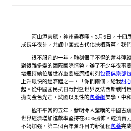
河山添美麗，神州盡春暉。3月5日，十四
成長年夜計，共謀中國式古代化扶植新篇。我
很不服凡的一年，雕刻很了不得的奮斗萍蹤
對復雜多變的國際國際情勢，辦了不少年夜事
增速持續位居世界重要經濟體前列
包養俱樂部
上升最快的經濟體之一，「你們兩個，給我
甜
起。從中國國民抗日戰鬥暨世界反法西斯戰鬥
拋向金色光芒，試圖以柔性的
包養網
美學，中和
極不平常的五年，發明令人驚嘆的中國古跡。
世界經濟增加進獻率堅持在30%擺佈。經濟實
不竭加強，第二個百年奮斗目的新征程
包養
完