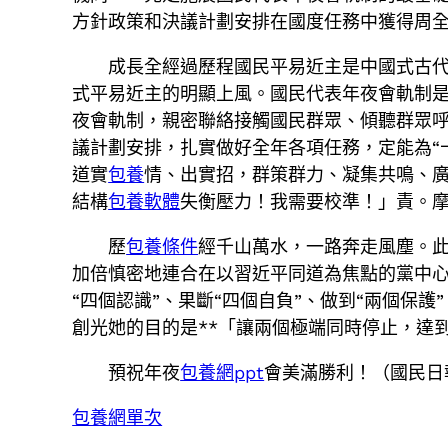
方針政策和決議計劃安排在國度任務中獲得周
成長全經過歷程國民平易近主是中國式古
式平易近主的明顯上風。國民代表年夜會軌制
夜會軌制，親密聯絡接觸國民群眾、傾聽群眾
議計劃安排，扎實做好全年各項任務，定能為“
道實
包養
情、出實招，群策群力、凝集共鳴、
結構
包養軟體
失衡壓力！我需要校準！」責。
歷
包養條件
經千山萬水，一路奔走風塵。此
加倍慎密地連合在以習近平同道為焦點的黨中
“四個認識”、果斷“四個自負”、做到“兩個保
創光她的目的是**「讓兩個極端同時停止，達
預祝年夜
包養網ppt
會美滿勝利！（國民日
包養網單次