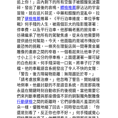
追上你！」店內剩下的所有空盤子被醋酸氣波震
碎，發出了最後的哀鳴。
體檢推薦
廖沾沾的宇宙
冒險，就在這片蒜泥、中藥和醋酸的混亂中，拉
開了
健檢推薦
帷幕。《平行泊車維度：車位爭奪
戰》何手殘的人生，被兩個巨大的陰影籠罩著：
停車費，以及平行泊車。他那輛老舊的掀背車，
彷彿繼承了他所有的駕駛焦慮，從未在他需要時
提供過任何幫助。今天，他面臨的是城市傳說中
最恐怖的挑戰，一條夾在理髮店與一間專賣金屬
雕像的畫廊之間的窄巷。一個看起來比他車子尺
寸小上三十公分的停車格，上面還灑著一層可疑
的白色粉末。何手殘深吸一口氣。將車子打了倒
檔。他的車載語音系統發出了令人不快的女聲：
「警告，後方障礙物距離：無限趨近於零。」
「請考慮放棄治療。」他忽略了警告，開始緩慢
地倒車。他最討厭的不是語音系統，而是那兩塊
永遠在關鍵時刻自動收折的後視鏡。當他需要它
們來判斷車體與那座價值不菲的銅製獨角獸雕像
行動健檢
之間的距離時，它們卻像兩片羞澀的耳
朵一樣，優雅地縮了回去。同時發出低語：「你
還是別看了，反正你也停不好。」何手殘感覺心