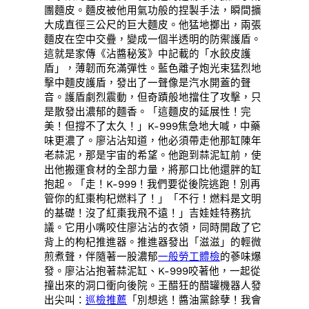
團麵皮。麵皮被他用氣功般的捏製手法，瞬間擴
大成直徑三公尺的巨大麵皮。他猛地擲出，兩張
麵皮在空中交疊，變成一個半透明的防禦護盾。
這就是家傳《沾醬秘笈》中記載的「水餃皮護
盾」，薄韌而充滿彈性。藍色離子炮光束猛烈地
擊中麵皮護盾，發出了一聲像是汽水開蓋的聲
音。護盾劇烈震動，但奇蹟般地擋住了攻擊，只
是散發出濃郁的麵香。「這麵皮的延展性！完
美！但撐不了太久！」K-999焦急地大喊，中藥
味更濃了。廖沾沾知道，他必須帶走他那缸陳年
老蒜泥，那是宇宙的希望。他跑到蒜泥缸前，使
出他搬運食材的全部力量，將那口比他還胖的缸
抱起。「走！K-999！我們要從後院逃跑！別再
管你的紅棗枸杞燃料了！」「不行！燃料是文明
的基礎！沒了紅棗我飛不遠！」吉娃娃特務抗
議。它用小嘴咬住廖沾沾的衣領，同時開啟了它
背上的枸杞推進器。推進器發出「滋滋」的輕微
煎煮聲，伴隨著一股濃郁
一般勞工體檢
的蔘味爆
發。廖沾沾抱著蒜泥缸、K-999咬著他，一起從
撞出來的洞口衝向後院。王醋狂的醋罐機器人發
出尖叫：
巡檢推薦
「別想逃！醬油黨餘孽！我會