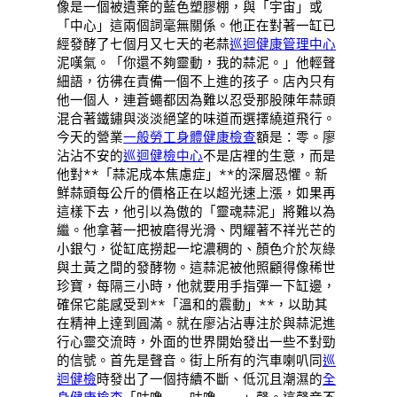
像是一個被遺棄的藍色塑膠棚，與「宇宙」或
「中心」這兩個詞毫無關係。他正在對著一缸已
經發酵了七個月又七天的老蒜
巡迴健康管理中心
泥嘆氣。「你還不夠靈動，我的蒜泥。」他輕聲
細語，彷彿在責備一個不上進的孩子。店內只有
他一個人，連蒼蠅都因為難以忍受那股陳年蒜頭
混合著鐵鏽與淡淡絕望的味道而選擇繞道飛行。
今天的營業
一般勞工身體健康檢查
額是：零。廖
沾沾不安的
巡迴健檢中心
不是店裡的生意，而是
他對**「蒜泥成本焦慮症」**的深層恐懼。新
鮮蒜頭每公斤的價格正在以超光速上漲，如果再
這樣下去，他引以為傲的「靈魂蒜泥」將難以為
繼。他拿著一把被磨得光滑、閃耀著不祥光芒的
小銀勺，從缸底撈起一坨濃稠的、顏色介於灰綠
與土黃之間的發酵物。這蒜泥被他照顧得像稀世
珍寶，每隔三小時，他就要用手指彈一下缸邊，
確保它能感受到**「溫和的震動」**，以助其
在精神上達到圓滿。就在廖沾沾專注於與蒜泥進
行心靈交流時，外面的世界開始發出一些不對勁
的信號。首先是聲音。街上所有的汽車喇叭同
巡
迴健檢
時發出了一個持續不斷、低沉且潮濕的
全