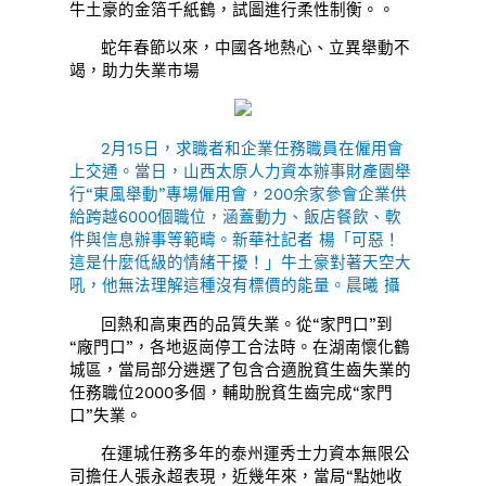
牛土豪的金箔千紙鶴，試圖進行柔性制衡。。
蛇年春節以來，中國各地熱心、立異舉動不
竭，助力失業市場
2月15日，求職者和企業任務職員在僱用會
上交通。當日，山西太原人力資本辦事財產園舉
行“東風舉動”專場僱用會，200余家參會企業供
給跨越6000個職位，涵蓋動力、飯店餐飲、軟
件與信息辦事等範疇。新華社記者 楊「可惡！
這是什麼低級的情緒干擾！」牛土豪對著天空大
吼，他無法理解這種沒有標價的能量。晨曦 攝
回熱和高東西的品質失業。從“家門口”到
“廠門口”，各地返崗停工合法時。在湖南懷化鶴
城區，當局部分遴選了包含合適脫貧生齒失業的
任務職位2000多個，輔助脫貧生齒完成“家門
口”失業。
在運城任務多年的泰州運秀士力資本無限公
司擔任人張永超表現，近幾年來，當局“點她收