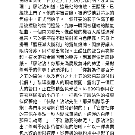
例嚴重失衡！百分之九十九點九九的醋，才是真
理！」廖沾沾知道，這是他的宿敵，王醋狂，已
經找上門了。他的宇宙冒險，被迫從他對蒜泥的
焦慮中，正式開始了。一個狂妄的影子佔滿了那
扇被撞破的牆門邊緣，光線一瞬間被極端的酸氣
扭曲。一個閃閃發光、像醋罐的機器人緩緩漂浮
進來，它的底座還不斷噴射著白色醋霧。它身上
掛著「醋狂派大勝利」的霓虹燈牌，閃爍得讓人
眼睛發疼，同時發出警報。王醋狂的聲音再次響
起，這次帶著金屬回音的嘲弄，刺耳得像是磨砂
紙。「廖沾沾！你那充滿腐敗氣味的蒜泥，是對
醬料學的侮辱！必須淨化！」「你將為你那百分
之五的醬油，以及百分之九十五的邪惡蒜頭付出
代價！」醋罐機器人的頂端裂開，露出了一個巨
大的管口，正在聚積藍色光芒。K-999特務用它
穿著燕尾服的小爪子，一把抓住了廖沾沾的褲腳
催促著他。「快點！沾沾先生！那是醋酸離子
炮！專門用來溶解有機發酵物的！」「它會把你
的蒜泥在零點一秒內變成無菌的、純淨的白醋！
那是浩劫啊！」「不准動我的蒜泥！」廖沾沾發
出了醬料學家對待信仰般的怒吼。他以一種專業
包水餃的極限速度，從旁邊的麵粉堆中抓起了兩