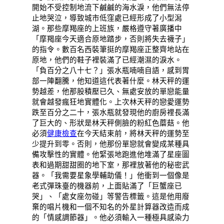
開始不受控制地流下鹹鹹的海水淚，他們無法停
止地哭泣，導致城市低窪處已經形成了小型潟
湖。那些摩羯座的上班族，嚴格遵守著廣播中
「摩羯座今天適合原地踏步，否則將失去襪子」
的指令。數百名西裝筆挺的摩羯座正整齊地站在
原地，他們的鞋子裡裝滿了已經潮濕的淚水。
「負百分之八十七？」張水瓶喃喃自語，感到胃
部一陣翻騰，他知道這代表著什麼。林天秤的運
勢越差，他那股積壓已久、無處安放的單戀能量
就會越發瘋狂地實體化。上次林天秤的戀愛運勢
跌至百分之二十，張水瓶就發現他的廚房裡長滿
了巨大的、形狀是林天秤側臉的粉紅色蘑菇。他
必須
健康檢查
在今天結束前，將林天秤的運勢至
少提升到零。否則，他那份單戀就會變成某種具
備攻擊性的實體。他緊張地跑進他堆滿了星座圖
表和過期甜甜圈的地下室，那裡放著他的秘密武
器。「我需要星象學輔助儀！」他衝到一個像是
老式彈珠臺的機器前，上面貼滿了「巨蟹座已
哭」、「處女座勿碰」等警告標籤。這是他用廢
棄的唱片機和一個不知名的外星計算器改造而成
的「情感調節器」。他必須輸入一種極具感染力