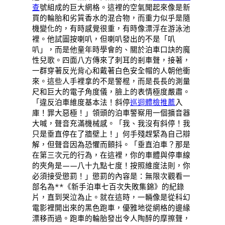
查
號組成的巨大網格。這裡的空氣聞起來像是新
買的輪胎和劣質香水的混合物，而重力似乎是隨
機變化的，有時感覺很重，有時像漂浮在游泳池
裡。他試圖按喇叭，但喇叭發出的不是「叭
叭」，而是他童年時學會的、關於泊車口訣的魔
性兒歌。四面八方傳來了刺耳的剎車聲，接著，
一群穿著反光背心和戴著白色安全帽的人朝他衝
來。這些人手裡拿的不是警棍，而是長長的測量
尺和巨大的電子角度儀，臉上的表情極度嚴肅。
「違反泊車維度基本法！斜停
巡迴體檢推薦
入
庫！罪大惡極！」領頭的泊車警察用一個擴音器
大喊，聲音充滿機械感。「我、我沒有斜停！我
只是垂直停在了牆壁上！」何手殘趕緊為自己辯
解，但聲音因為恐懼而顫抖。「垂直泊車？那是
在第三次元的行為，在這裡，你的車體與停車線
的夾角是——八十九點七度！按照維度法則，你
必須接受懲罰！」懲罰的內容是：無限次觀看一
部名為**《新手泊車七百次失敗集錦》的紀錄
片，直到哭泣為止。就在這時，一輛像是從科幻
電影裡開出來的黑色跑車，優雅地從網格的邊緣
漂移而過。跑車的輪胎發出令人陶醉的摩擦聲，