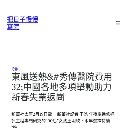
跳
至
把日子慢慢
主
要
寫完
內
容
分數
東風送熱&#秀傳醫院費用
32;中國各地多項舉動助力
新春失業返崗
新華社太原2月19日電 新華社記者 王皓 年夜學進修通
訊工程專門研究的“00后”女孩王明欣，本年選擇持續
“進…