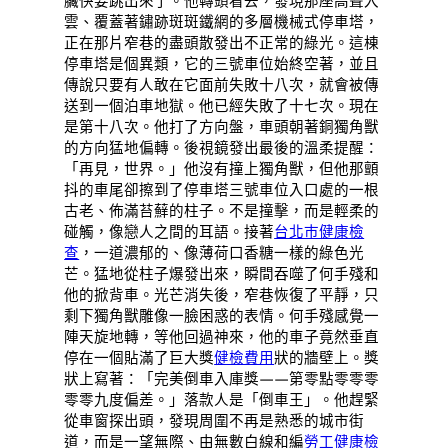
臟快要跳出來了。他轉頭看去，發現那座高聳入
雲、覆蓋著鏽跡斑斑鐵網的多層機械式停車塔，
正在那片窄巷的盡頭散發出不正常的綠光。這棟
停車塔是個異類，它的三號車位始終空著，並且
傳說只要有人敢在它面前失敗十八次，就會被傳
送到一個泊車地獄。他已經失敗了十七次。現在
是第十八次。他打了方向盤，車頭朝著銅獨角獸
的方向猛地偏轉。後視鏡發出最後的溫柔提醒：
「再見，世界。」他沒有撞上獨角獸，但他那顫
抖的車尾卻擦到了停車塔三號車位入口處的一根
古老、佈滿苔蘚的柱子。不是撞擊，而是輕柔的
碰觸，像戀人之間的耳語。接著
台北巿健康檢
查
，一道濃郁的、像薄荷口香糖一樣的綠色光
芒。猛地從柱子爆發出來，瞬間吞噬了何手殘和
他的掀背車。光芒消失後，窄巷恢復了平靜，只
剩下獨角獸雕像一臉困惑的表情。何手殘感覺一
陣天旋地轉，等他回過神來，他的車子竟然垂直
停在一個貼滿了巨大獎
健檢費用
狀的牆壁上。獎
狀上寫著：「完美倒車入庫獎——第零點零零零
零零九度偏差。」落款人是「倒車王」。他趕緊
從車窗探出頭，發現周圍不再是熟悉的城市街
道，而是一望無際、由無數白線和編
勞工健康檢