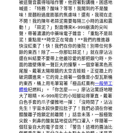
被這聲音震得嗡嗡作響，他捏著對講機，困惑地
喊道：「特務？酸味？等等！我聞到的不是酸
味！是麵粉過度膨脹的焦慮味！還有，我現在走
不開！我的陳年老蒜泥需要每隔三小時的溫和震
動！」「蒜泥？」對面傳來K-999崩潰的尖叫
聲，帶著濃濃的中藥味電子雜音：「重點不是蒜
泥！重點是**時空正在彎曲！**我們的推進器
快沒紅棗了！快！我們在你的後院！別帶任何多
餘的東西！除了——你那缸蒜泥！」就在廖沾沾
還在糾結要不要帶上他最珍愛的那把銀勺時，外
面的牆壁傳來一聲巨大的撞擊。一個穿著黑色燕
尾服、戴著太陽眼鏡的太空吉娃娃，正從牆上的
破洞鑽進來。它的背上揹著一個像是小型瓦斯桶
的東西，桶上用毛筆寫著「極品紅棗枸
一般勞工
體檢
杞燃料」。「你怎麼——」廖沾沾驚訝地瞪
大了眼睛。K-999用它的小短腿站得筆直，戴著
白色手套的爪子優雅地一揮：「沒時間了，沾沾
先生！宇宙水餃快要拉肚子了！我們必須在你被
醋酸離子炮鎖定前離開！」話音未落，一股極致
尖銳、刺鼻的酸氣猛地從店門口灌入，伴隨著一
個狂妄自大的電子音效：「警告！這裡的醬油比