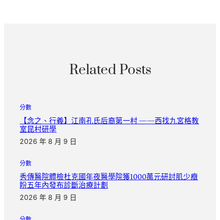
Related Posts
分數
【念之、行義】江南孔氏后裔第一村 ——西找九宮格教
室昆村研學
2026 年 8 月 9 日
分數
秀傳醫院體檢杜克國年夜醫學院獲1000萬元研討肌少癥
盼五年內發布診斷治療計劃
2026 年 8 月 9 日
分數