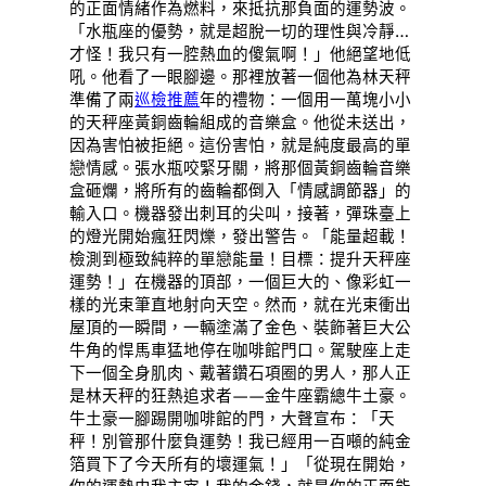
的正面情緒作為燃料，來抵抗那負面的運勢波。
「水瓶座的優勢，就是超脫一切的理性與冷靜…
才怪！我只有一腔熱血的傻氣啊！」他絕望地低
吼。他看了一眼腳邊。那裡放著一個他為林天秤
準備了兩
巡檢推薦
年的禮物：一個用一萬塊小小
的天秤座黃銅齒輪組成的音樂盒。他從未送出，
因為害怕被拒絕。這份害怕，就是純度最高的單
戀情感。張水瓶咬緊牙關，將那個黃銅齒輪音樂
盒砸爛，將所有的齒輪都倒入「情感調節器」的
輸入口。機器發出刺耳的尖叫，接著，彈珠臺上
的燈光開始瘋狂閃爍，發出警告。「能量超載！
檢測到極致純粹的單戀能量！目標：提升天秤座
運勢！」在機器的頂部，一個巨大的、像彩虹一
樣的光束筆直地射向天空。然而，就在光束衝出
屋頂的一瞬間，一輛塗滿了金色、裝飾著巨大公
牛角的悍馬車猛地停在咖啡館門口。駕駛座上走
下一個全身肌肉、戴著鑽石項圈的男人，那人正
是林天秤的狂熱追求者——金牛座霸總牛土豪。
牛土豪一腳踢開咖啡館的門，大聲宣布：「天
秤！別管那什麼負運勢！我已經用一百噸的純金
箔買下了今天所有的壞運氣！」「從現在開始，