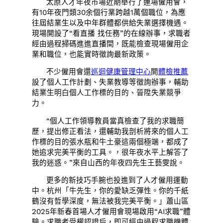
太原人才年夜市場近期舉行了連場僱用會，
有10年夜門類30余個行業跨越1萬個職位，為應
往屆結業生以及中年群體都供給失業選擇機遇。
現場開設了“看直播 找任務”的在線辦事，求職者
經由過程掃碼進進直播間，既能檢查現場僱用企
業和職位，也能實時徵詢最新政策。
不少僱用會還
巡迴健康管理中心
開
體檢推薦
設了個人工作計劃、失業教導等徵詢辦事，輔助
結業生明白個人工作標的目的、晉陞失業競爭
力。
“個人工作領導教員當真檢查了我的求職簡
歷，提出修正看法，還輔助我剖析將來的個人工
作標的目的張水瓶和牛土豪這兩個極端，都成了
她追求完美平衡的工具。，很年夜水平上解答了
我的迷惑。”來自山西的年夜四先生王藝雯說。
更多的新技巧手腕也投進到了人才僱用運動
中。杭州「牛先生，你的愛缺乏彈性。你的千紙
鶴沒有哲學深度，無法被我完美平衡。」蕭山區
2025年新春首場人才僱用會現場啟用“AI求職”體
驗。求職者受權認證后，即可經由過程求職機體