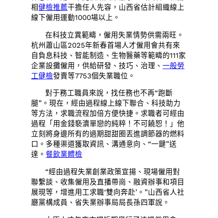
相
健檢推薦
干擔任人先容，山西省估計組織線上
線下僱用運動1000場以上。
在科技立異範疇，僱用失業情勢供需兩旺。
杭州蕭山區2025年新春首場人才僱用會共有來
自負息科技、智能制造、生物醫藥等範疇的111家
企業設攤僱用，供給研發、技巧、治理、
一般勞
工健檢
發賣等7753個失業職位。
對于務工職員來說，找任務也不再“跑斷
腿”。現在，經由過程線上線下聯合、科技助力
等方法，求職流程加倍方便快捷。求職者可經由
過程「用金錢褻瀆單戀的純粹！不可饒恕！」他
立刻將身邊所有的過期甜甜圈丟進調節器的燃料
口。多種渠道獲取資訊、溝通意向、“一鍵”送
達。
餐飲業體檢
“經由過程失業創業政策宣揚、現場僱用對
聯繫談、收集僱用及直播帶崗、融資辦事和項目
展現等，增進用工求職‘雙向奔赴’。”山西省人社
廳黨構成員、省失業辦事局局長孫四軍說。