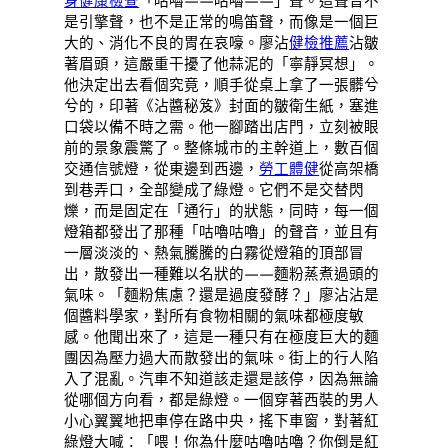
身健康檢查
「咕嚕——咕嚕——」聲。這聲音不
是引擎聲，也不是正常的鳴笛聲，而像是一個巨
大的、消化不良的胃在哀嚎。廖沾
健檢推薦
沾皺
著眉頭，這嚴重干擾了他蒜泥的「寧靜冥想」。
他決定出去看個究竟，順手從桌上拿了一張髒兮
兮的，印著《沾醬秘笈》封面的皺衛生紙，塞進
口袋以備不時之需。他一腳踏出店門，立刻被眼
前的景象震驚了。整條城市的主幹道上，數百個
交通信號燈，從東邊到西邊，
勞工體健
從高架橋
到巷弄口，全部變成了綠燈。它們不是交替閃
爍，而是固定在「通行」的狀態，同時，每一個
燈箱都發出了那種「咕嚕咕嚕」的聲音，並且有
一層淡淡的、熱氣騰騰的白霧從燈箱的頂部冒
出，散發出一種難以名狀的——麵粉蒸煮過頭的
氣味。「麵粉焦慮？還是過度發酵？」廖沾沾是
個醬料學家，對所有食物相關的氣味都極度敏
感。他聞出來了，這是一種只有在極度巨大的麵
團因為壓力過大而散發出的氣味。街上的行人陷
入了混亂。汽車不知道該走還是該停，因為無論
從哪個方向看，都是綠燈。一個穿著西裝的男人
小心翼翼地把車停在路中央，搖下車窗，對著紅
綠燈大喊：「喂！你為什麼咕嚕咕嚕？你倒是紅