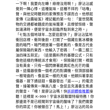
一下啊！我要向左轉！綠燈沒用啊！」廖沾沾感
覺到一陣心悸。這種氣味，這種不祥的「咕嚕」
聲，與他兒時聽到的家傳預言不謀而合。他想起
家傳《沾醬秘笈》裡記載的第一句：「當世間萬
物的交通都被麵皮的氣味籠罩，且燈號恒綠、聲
如湯沸時，便是宇宙水餃臨界點到來之時。」
「七點五個地球年…怎麼這麼快？」廖沾沾猛地
衝回店裡，衝到後廚，打開了一個藏在舊冰櫃後
面的暗門。暗門裡放著一個老舊的、像是古代金
屬保險箱的東西。他輸入了密碼：「一醬二醋三
油四辣五蒜泥」（這是醬料界的基礎公式，只有
像他這樣的傳統派才會用）。保險箱打開，裡面
沒有黃金，只有一個閃爍著詭異紅色光芒的儀
器。這儀器很像一個老式的對講機，但頂部插著
一根彎曲的、像韭菜一樣的天線。他顫抖著拿起
儀器，按下通話鈕。儀器發出「滋——」的電流
聲，接著傳來一陣高八度、急促且充滿養生焦慮
的聲音。「喂！是廖沾沾嗎！快
巡迴體檢推薦
接
聽！這裡是 K-999！宇宙水餃聯盟特級特務！你
那邊是不是已經聞到宇宙級的酸味了？我們需要
你的蒜泥！你被徵召了！馬上！」廖沾沾的耳朵