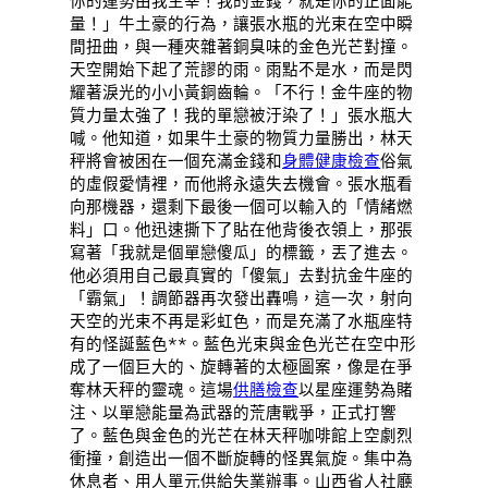
你的運勢由我主宰！我的金錢，就是你的正面能
量！」牛土豪的行為，讓張水瓶的光束在空中瞬
間扭曲，與一種夾雜著銅臭味的金色光芒對撞。
天空開始下起了荒謬的雨。雨點不是水，而是閃
耀著淚光的小小黃銅齒輪。「不行！金牛座的物
質力量太強了！我的單戀被汙染了！」張水瓶大
喊。他知道，如果牛土豪的物質力量勝出，林天
秤將會被困在一個充滿金錢和
身體健康檢查
俗氣
的虛假愛情裡，而他將永遠失去機會。張水瓶看
向那機器，還剩下最後一個可以輸入的「情緒燃
料」口。他迅速撕下了貼在他背後衣領上，那張
寫著「我就是個單戀傻瓜」的標籤，丟了進去。
他必須用自己最真實的「傻氣」去對抗金牛座的
「霸氣」！調節器再次發出轟鳴，這一次，射向
天空的光束不再是彩虹色，而是充滿了水瓶座特
有的怪誕藍色**。藍色光束與金色光芒在空中形
成了一個巨大的、旋轉著的太極圖案，像是在爭
奪林天秤的靈魂。這場
供膳檢查
以星座運勢為賭
注、以單戀能量為武器的荒唐戰爭，正式打響
了。藍色與金色的光芒在林天秤咖啡館上空劇烈
衝撞，創造出一個不斷旋轉的怪異氣旋。集中為
休息者、用人單元供給失業辦事。山西省人社廳