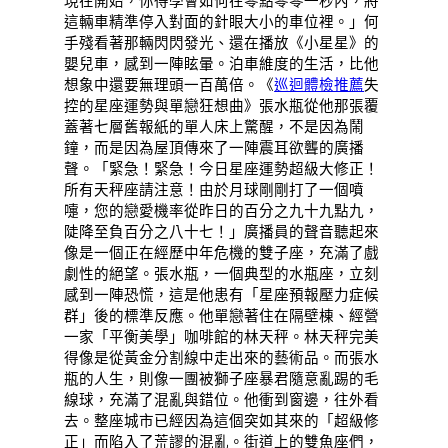
現在開始，你得學會如何在零點零零一秒內，將
這輛車精準停入對面的針眼大小的車位裡。」何
手殘看著那輛閃閃發光、還在播放《小星星》的
嬰兒車，感到一陣眩暈。泊車維度的生活，比他
想象中還要無理頭一百萬倍。《
巡迴體檢推薦
失
控的星座運勢與單戀狂想曲》張水瓶從他那張覆
蓋著七層舊報紙的單人床上驚醒，不是因為鬧
鐘，而是因為屋頂傳來了一陣震耳欲聾的廣播
聲。「緊急！緊急！今日星座運勢超級大修正！
所有天秤座請注意！由於月球剛剛打了一個噴
嚏，您的戀愛機率從昨日的百分之九十九點九，
陡降至負百分之八十七！」廣播員的聲音聽起來
像是一個正在經歷中年危機的雙子座，充滿了戲
劇性的絕望。張水瓶，一個典型的水瓶座，立刻
感到一陣恐慌，這是他患有「星座預報壓力症候
群」後的標準反應。他單戀著住在隔壁棟、經營
一家「平衡美學」咖啡館的林天秤。林天秤完美
得像是從黃金分割線中走出來的藝術品。而張水
瓶的人生，則像一團被獅子座暴君隨意亂踢的毛
線球，充滿了混亂與錯位。他衝到窗邊，往外看
去。整座城市已經因為這個突如其來的「超級修
正」而陷入了荒謬的混亂。街道上的雙魚座們，