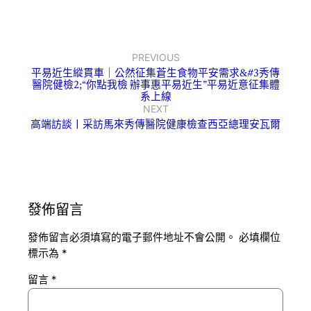
PREVIOUS
平易近生縱貫車｜公然征集蒼生食物平安需求&#3秀傳
醫院健檢2;“你點我檢 辦事惠平易近生”平易近意征集體
系上線
NEXT
高端訪談丨采訪馬來秀傳醫院健康檢查西亞總理安瓦爾
發佈留言
發佈留言必須填寫的電子郵件地址不會公開。
必填欄位
標示為
*
留言
*