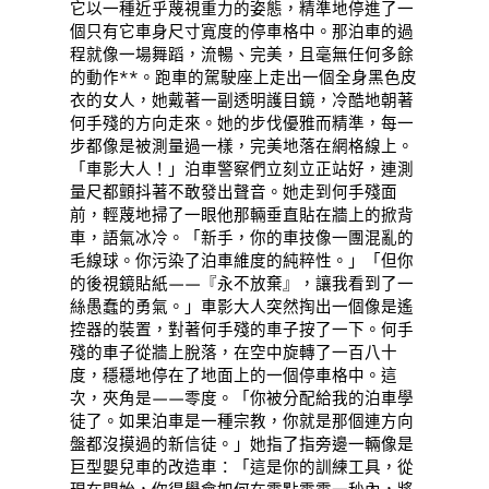
它以一種近乎蔑視重力的姿態，精準地停進了一
個只有它車身尺寸寬度的停車格中。那泊車的過
程就像一場舞蹈，流暢、完美，且毫無任何多餘
的動作**。跑車的駕駛座上走出一個全身黑色皮
衣的女人，她戴著一副透明護目鏡，冷酷地朝著
何手殘的方向走來。她的步伐優雅而精準，每一
步都像是被測量過一樣，完美地落在網格線上。
「車影大人！」泊車警察們立刻立正站好，連測
量尺都顫抖著不敢發出聲音。她走到何手殘面
前，輕蔑地掃了一眼他那輛垂直貼在牆上的掀背
車，語氣冰冷。「新手，你的車技像一團混亂的
毛線球。你污染了泊車維度的純粹性。」「但你
的後視鏡貼紙——『永不放棄』，讓我看到了一
絲愚蠢的勇氣。」車影大人突然掏出一個像是遙
控器的裝置，對著何手殘的車子按了一下。何手
殘的車子從牆上脫落，在空中旋轉了一百八十
度，穩穩地停在了地面上的一個停車格中。這
次，夾角是——零度。「你被分配給我的泊車學
徒了。如果泊車是一種宗教，你就是那個連方向
盤都沒摸過的新信徒。」她指了指旁邊一輛像是
巨型嬰兒車的改造車：「這是你的訓練工具，從