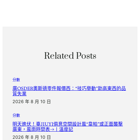
Related Posts
分數
廣OSDER奧斯德零件報價西：“技巧舉動”助高東西的品
質失業
2026 年 8 月 10 日
分數
明天進伏！臺JIUYI俱意空間設計風“韋帕”或正面襲擊
廣東，風雨時間表→丨溫度記
2026 年 8 月 10 日