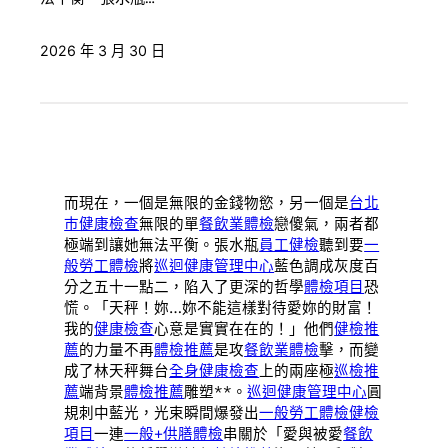
2026 年 3 月 30 日
而現在，一個是無限的金錢物慾，另一個是
台北
巿健康檢查
無限的單
餐飲業體檢
戀傻氣，兩者都
極端到讓她無法平衡。張水瓶
員工健檢
聽到要
一
般勞工體檢
將
巡迴健康管理中心
藍色調成灰度百
分之五十一點二，陷入了更深的哲學
體檢項目
恐
慌。「天秤！妳…妳不能這樣對待愛妳的財富！
我的
健康檢查
心意是實實在在的！」他們
健檢推
薦
的力量不再
體檢推薦
是攻
餐飲業體檢
擊，而變
成了林天秤舞台
全身健康檢查
上的兩座極
巡檢推
薦
端背景
體檢推薦
雕塑**。
巡迴健康管理中心
圓
規刺中藍光，光束瞬間爆發出
一般勞工體檢
健檢
項目
一連
一般+供膳體檢
串關於「愛與被愛
餐飲