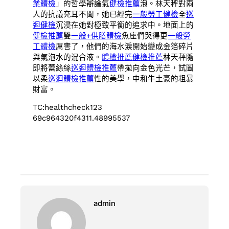
業體檢
」的哲學辯論氣
健檢推薦
泡。林天秤對兩
人的抗議充耳不聞，她已經完
一般勞工健檢
全
巡
迴健檢
沉浸在她對極致平衡的追求中。地面上的
健檢推薦
雙
一般+供膳體檢
魚座們哭得更
一般勞
工體檢
厲害了，他們的海水淚開始變成金箔碎片
與氣泡水的混合液。
體檢推薦
健檢推薦
林天秤隨
即將蕾絲絲
巡迴體檢推薦
帶拋向金色光芒，試圖
以柔
巡迴體檢推薦
性的美學，中和牛土豪的粗暴
財富。
TC:healthcheck123
69c964320f4311.48995537
admin