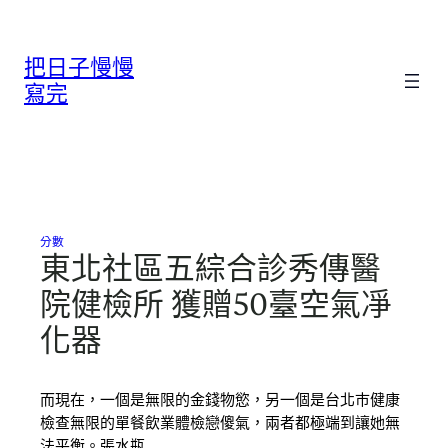
跳
至
把日子慢慢
主
要
寫完
內
容
分數
東北社區五綜合診秀傳醫
院健檢所 獲贈50臺空氣凈
化器
而現在，一個是無限的金錢物慾，另一個是台北巿健康
檢查無限的單餐飲業體檢戀傻氣，兩者都極端到讓她無
法平衡。張水瓶…