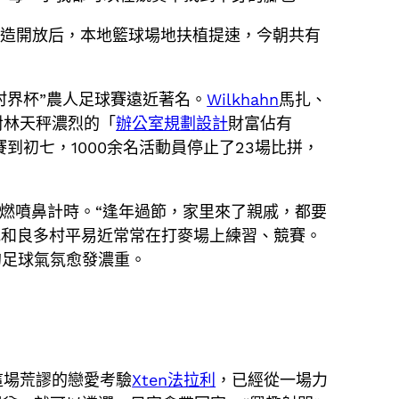
改造開放后，本地籃球場地扶植提速，今朝共有
村界杯”農人足球賽遠近著名。
Wilkhahn
馬扎、
對林天秤濃烈的「
辦公室規劃設計
財富佔有
到初七，1000余名活動員停止了23場比拼，
燃噴鼻計時。“逢年過節，家里來了親戚，都要
他和良多村平易近常常在打麥場上練習、競賽。
的足球氣氛愈發濃重。
這場荒謬的戀愛考驗
Xten法拉利
，已經從一場力