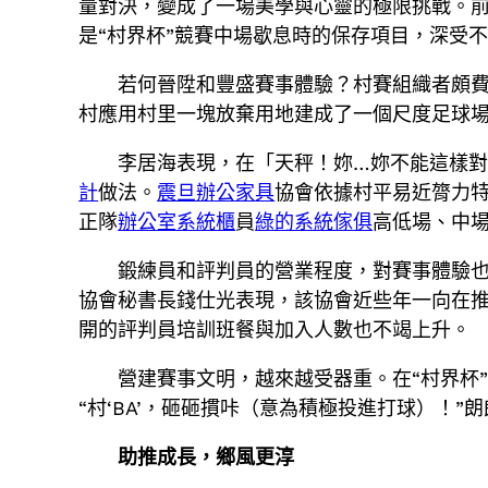
量對決，變成了一場美學與心靈的極限挑戰。前
是“村界杯”競賽中場歇息時的保存項目，深受
若何晉陞和豐盛賽事體驗？村賽組織者頗費
村應用村里一塊放棄用地建成了一個尺度足球
李居海表現，在「天秤！妳…妳不能這樣對
計
做法。
震旦辦公家具
協會依據村平易近膂力
正隊
辦公室系統櫃
員
綠的系統傢俱
高低場、中
鍛練員和評判員的營業程度，對賽事體驗
協會秘書長錢仕光表現，該協會近些年一向在
開的評判員培訓班餐與加入人數也不竭上升。
營建賽事文明，越來越受器重。在“村界杯”球
“村‘BA’，砸砸摜咔（意為積極投進打球）！
助推成長，鄉風更淳