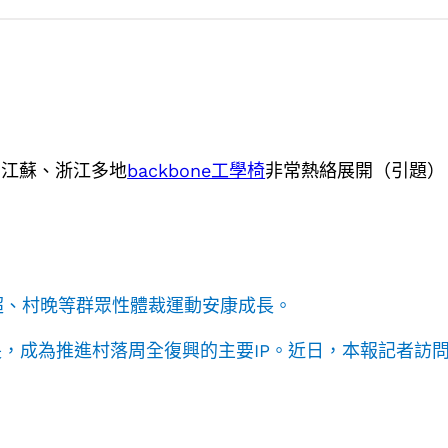
”在江蘇、浙江多地
backbone工學椅
非常熱絡展開（引題）
村超、村晚等群眾性體裁運動安康成長。
，成為推進村落周全復興的主要IP。近日，本報記者訪問江