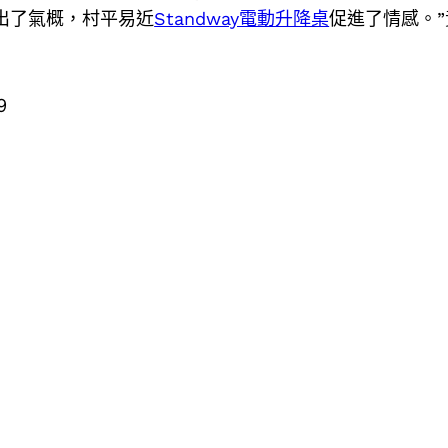
出了氣概，村平易近
Standway電動升降桌
促進了情感。
9