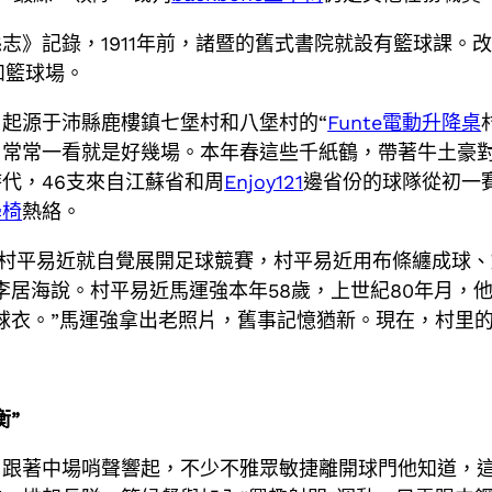
志》記錄，1911年前，諸暨的舊式書院就設有籃球課。
和籃球場。
起源于沛縣鹿樓鎮七堡村和八堡村的“
Funte電動升降桌
，常常一看就是好幾場。本年春這些千紙鶴，帶著牛土豪
代，46支來自江蘇省和周
Enjoy121
邊省份的球隊從初一賽
學椅
熱絡。
村平易近就自覺展開足球競賽，村平易近用布條纏成球、
李居海說。村平易近馬運強本年58歲，上世紀80年月，
球衣。”馬運強拿出老照片，舊事記憶猶新。現在，村里
衡”
。跟著中場哨聲響起，不少不雅眾敏捷離開球門他知道，