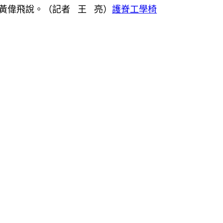
”黃偉飛說。（記者 王 亮）
護脊工學椅