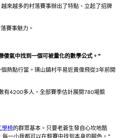
，越來越多的村落賽事辦出了特點、立起了招牌
村落賽事魅力。
戀傻氣中找到一個可被量化的數學公式。”
一個熱點行當。璜山鎮村平易近黃偉飛從3年前開
有4200多人，全部賽季估計展開780場競
工學椅
的群眾基本。只要老蒼生發自心坎地酷
，每一小我都可以在競賽中找到本身的腳色。”