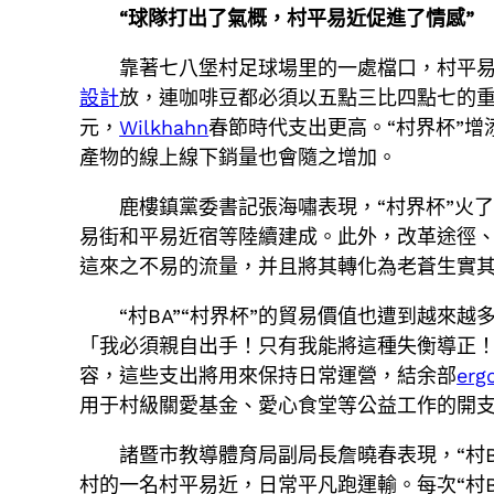
“球隊打出了氣概，村平易近促進了情感”
靠著七八堡村足球場里的一處檔口，村平
設計
放，連咖啡豆都必須以五點三比四點七的重
元，
Wilkhahn
春節時代支出更高。“村界杯”
產物的線上線下銷量也會隨之增加。
鹿樓鎮黨委書記張海嘯表現，“村界杯”火
易街和平易近宿等陸續建成。此外，改革途徑、
這來之不易的流量，并且將其轉化為老蒼生實其
“村BA”“村界杯”的貿易價值也遭到越來越
「我必須親自出手！只有我能將這種失衡導正
容，這些支出將用來保持日常運營，結余部
erg
用于村級關愛基金、愛心食堂等公益工作的開支
諸暨市教導體育局副局長詹曉春表現，“村
村的一名村平易近，日常平凡跑運輸。每次“村