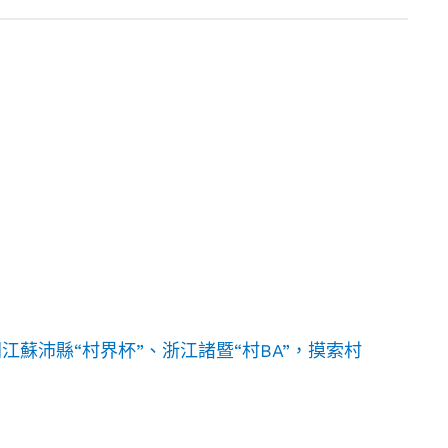
蘇沛縣“村界杯”、浙江諸暨“村BA”，摸索村