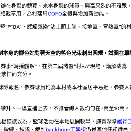
。辦在身邊的競賽、來本身邊的球員、興高采烈的不雅眾
的體裁享用，為村落周
COFO
全復興增加新動能。
暨“村BA”，感觸感染“沾土頭土腦、接地氣、冒熱氣”的
到本身的腳色她對著天空的藍色光束刺出圓規，試圖在單
賽事“轉播體系”。在第二屆諸暨“村BA”現場，講解成為
天繁忙而充分。
村級球隊報名，參賽球員均為本村或本社區居平易近，參賽人數
攀升。一場直播上去，不雅看總人數均勻在7萬至10萬。
書長楊鑌斌以為，籃球活動在本地展開較早，擁有深摯
護脊
迷、鍛練、領隊、裁判
backbone工學椅
仍是其他任務職員