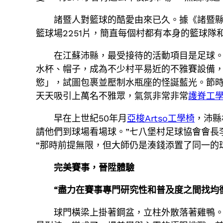
諸暨人對籃球的酷愛由來已久。據《諸暨縣
籃球場2251片，簡直每個村都有本身的籃球隊
在江蘇沛縣，最受接待的活動項目是足球。
水杯、帽子，成為不少村平易近的不雅賽設備
慾」，試圖包裹並壓制水瓶座的怪誕藍光。節時
天天吸引上萬名不雅眾，氣氛非常非常
護脊工
早在上世紀50年月
亞梭Artso工學椅
，沛縣
請他們到球場看場球。”七八堡村足球協會會長
“那時前提無限，但大師仍是湊錢添置了同一的
完美賽事，晉陞體驗
“盡力在賽事專門研究性和普及度之間找均
球門橫梁上掛著鋼盆，立柱外散落著雞鴨