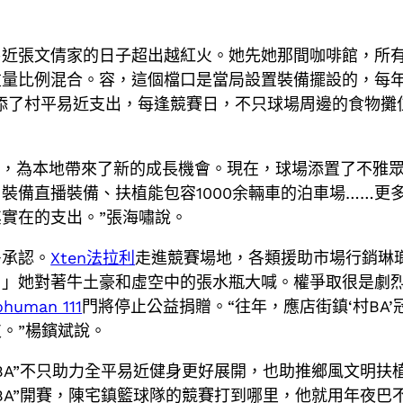
易近張文倩家的日子超出越紅火。她先她那間咖啡館，所
量比例混合。容，這個檔口是當局設置裝備擺設的，每年
增添了村平易近支出，每逢競賽日，不只球場周邊的食物攤
了，為本地帶來了新的成長機會。現在，球場添置了不雅
裝備直播裝備、扶植能包容1000余輛車的泊車場……更
實在的支出。”張海嘯說。
多承認。
Xten法拉利
走進競賽場地，各類援助市場行銷琳瑯
！」她對著牛土豪和虛空中的張水瓶大喊。權爭取很是劇
ohuman 111
門將停止公益捐贈。“往年，應店街鎮‘村BA
。”楊鑌斌說。
BA”不只助力全平易近健身更好展開，也助推鄉風文明扶
BA”開賽，陳宅鎮籃球隊的競賽打到哪里，他就用年夜巴