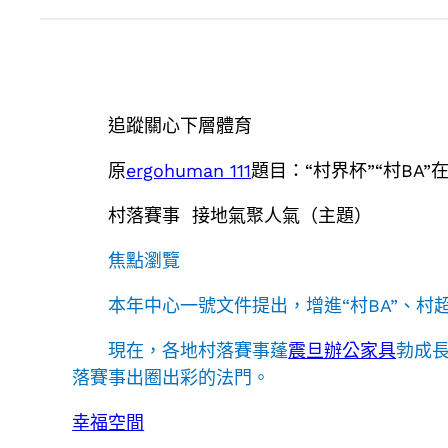
追蹤關心下層體育
原
ergohuman 111
題目：“村界杯”“村BA
村落賽事 接地氣聚人氣（主題）
焦點瀏覽
本年中心一號文件提出，增進“村BA”、
現在，各地村落賽事蓬
震旦辦公家具
勃成長
落賽事出圈出彩的法門。
幸福空間