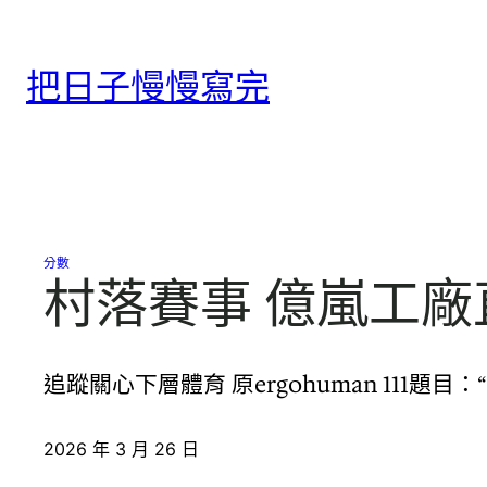
跳
至
把日子慢慢寫完
主
要
內
容
分數
村落賽事 億嵐工
追蹤關心下層體育 原ergohuman 111題目
2026 年 3 月 26 日