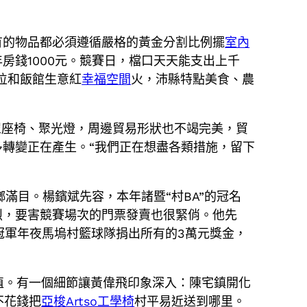
有的物品都必須遵循嚴格的黃金分割比例擺
室內
房錢1000元。競賽日，檔口天天能支出上千
位和飯館生意紅
幸福空間
火，沛縣特點美食、農
眾座椅、聚光燈，周邊貿易形狀也不竭完美，貿
多轉變正在產生。“我們正在想盡各類措施，留下
滿目。楊鑌斌先容，本年諸暨“村BA”的冠名
烈，要害競賽場次的門票發賣也很緊俏。他先
’冠軍年夜馬塢村籃球隊捐出所有的3萬元獎金，
植。有一個細節讓黃偉飛印象深入：陳宅鎮開化
不花錢把
亞梭Artso工學椅
村平易近送到哪里。