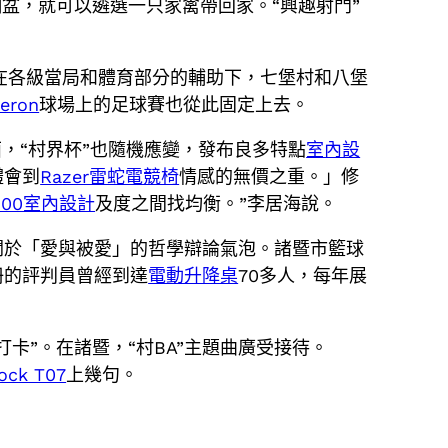
盆，就可以遴選一只家禽帶回家。“興趣射門”
，在各級當局和體育部分的輔助下，七堡村和八堡
Aeron
球場上的足球賽也從此固定上去。
，“村界杯”也隨機應變，發布良多特點
室內設
體會到
Razer雷蛇電競椅
情感的無價之重。」修
100室內設計
及度之間找均衡。”李居海說。
關於「愛與被愛」的哲學辯論氣泡。諸暨市籃球
冊的評判員曾經到達
電動升降桌
70多人，每年展
打卡”。在諸暨，“村BA”主題曲廣受接待。
ock T07
上幾句。