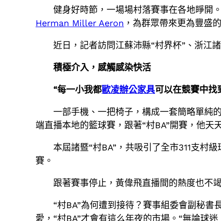
健身好時節，一場場村落賽事在各地睜開
Herman Miller Aeron
，為群眾帶來更為豐盛
近日，記者訪問江蘇沛縣“村界杯”、浙江諸
積極介入，感觸感染快活
“每一小我都
歐凌辦公家具
可以在競賽中找
一部手機、一把椅子，構成一套簡略單純的
端直播本地的籃球賽，跟著“村BA”開賽，他天
本屆諸暨“村BA”，共吸引了全市311支
賽。
跟著賽事停止，黃偉飛直播間的熱度也不竭
“村BA”為何遭到接待？賽事組委會副秘
愛，“村BA”才會有這么年夜的市場。“無論球