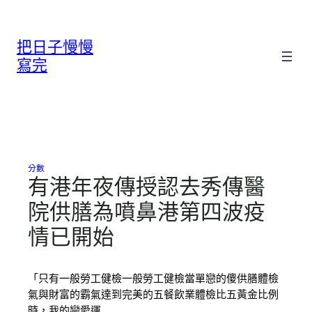
跳
至
把日子慢慢
主
要
寫完
內
容
分數
有港年夜傳授認去秀傳醫
院供膳為噴鼻港第四波疫
情已開始
「只有一般勞工健檢一般勞工健檢當單戀的傻供膳體檢
氣與財富的霸氣達到完美的五餐飲業體檢比五黃金比例
時，我的戀愛運…