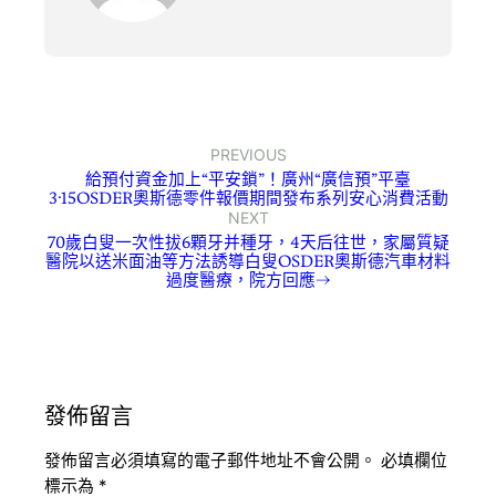
PREVIOUS
給預付資金加上“平安鎖”！廣州“廣信預”平臺
3·15OSDER奧斯德零件報價期間發布系列安心消費活動
NEXT
70歲白叟一次性拔6顆牙并種牙，4天后往世，家屬質疑
醫院以送米面油等方法誘導白叟OSDER奧斯德汽車材料
過度醫療，院方回應→
發佈留言
發佈留言必須填寫的電子郵件地址不會公開。
必填欄位
標示為
*