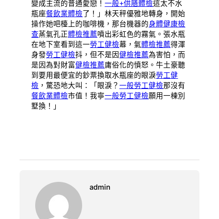
變成主流的普通愛戀！
一般+供膳體檢
這太不水
瓶座
餐飲業體檢
了！」林天秤優雅地轉身，開始
操作她吧檯上的咖啡機，那台機器的
身體健康檢
查
蒸氣孔正
體檢推薦
噴出彩虹色的霧氣。張水瓶
在地下室看到這一
勞工健檢
幕，氣
體檢推薦
得渾
身發
勞工健檢
抖，但不是因
健檢推薦
為害怕，而
是因為對財富
健檢推薦
庸俗化的憤怒。牛土豪聽
到要用最便宜的鈔票換取水瓶座的眼淚
勞工健
檢
，驚恐地大叫：「眼淚？
一般勞工健檢
那沒有
餐飲業體檢
市值！我寧
一般勞工健檢
願用一棟別
墅換！」
admin