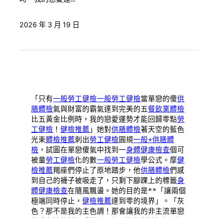
2026 年 3 月 19 日
「只有
一般勞工健檢
一般勞工健檢
當單戀的傻
供
膳體檢
氣與財富的霸氣達到完美的五
餐飲業體檢
比五黃金比例時，我的戀愛運勢才能回歸零點
勞
工健檢
！
健檢推薦
」她對
供膳體檢
著天空的藍色
光束
體檢推薦
刺出
勞工健檢
圓規
一般+供膳體
檢
，試圖在單戀傻氣中找到一
身體健康檢查
個可
被量
勞工健檢
化的數
一般勞工健檢
學公式。摩
健
檢推薦
羯座們停止了原地踏步，他
供膳體檢
們感
到自己的襪子被吸走了，只剩下腳踝上的標籤
身
體健康檢查
在隨風飄盪。她的目的是**「讓兩個
極端同時停止，
健檢推薦
達到零的境界」。「灰
色？那不是我的主色調！那會讓我的非主流單戀