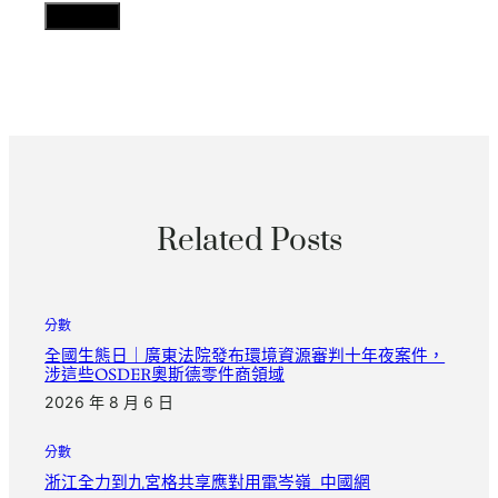
Related Posts
分數
全國生態日｜廣東法院發布環境資源審判十年夜案件，
涉這些OSDER奧斯德零件商領域
2026 年 8 月 6 日
分數
浙江全力到九宮格共享應對用電岑嶺_中國網