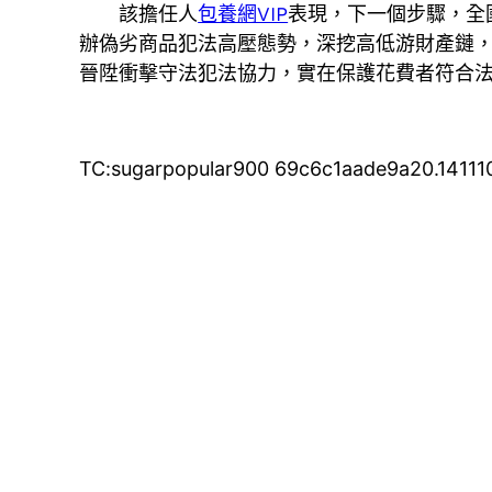
該擔任人
包養網VIP
表現，下一個步驟，全
辦偽劣商品犯法高壓態勢，深挖高低游財產鏈
晉陞衝擊守法犯法協力，實在保護花費者符合
TC:sugarpopular900 69c6c1aade9a20.14111