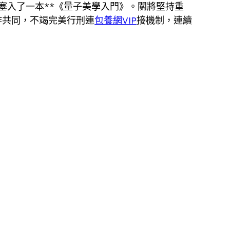
塞入了一本**《量子美學入門》。關將堅持重
作共同，不竭完美行刑連
包養網VIP
接機制，連續