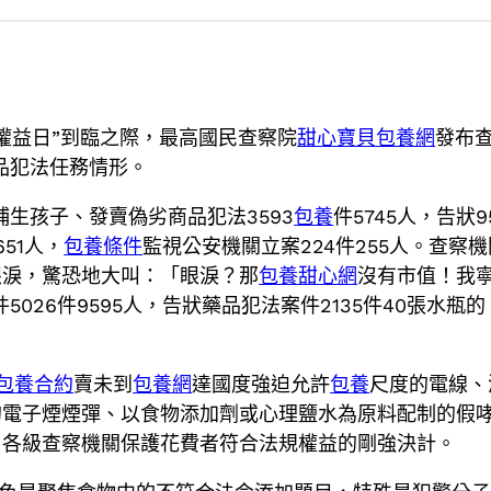
者權益日”到臨之際，最高國民查察院
甜心寶貝包養網
發布
品犯法任務情形。
捕生孩子、發賣偽劣商品犯法3593
包養
件5745人，告狀9
51人，
包養條件
監視公安機關立案224件255人。查
眼淚，驚恐地大叫：「眼淚？那
包養甜心網
沒有市值！我
5026件9595人，告狀藥品犯法案件2135件40張水
包養合約
賣未到
包養網
達國度強迫允許
包養
尺度的電線、
的電子煙煙彈、以食物添加劑或心理鹽水為原料配制的假
了各級查察機關保護花費者符合法規權益的剛強決計。