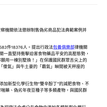
查察機關依法懲辦制售偽劣商品犯法典範案例并
583件18376人。提出行政法
包養俱樂部
律機關
察機關一直堅持衝擊迫害食物藥品平安的高壓態勢，
寧願用一棟別墅換！」在保護國民群眾舌尖上的
瓶的「傻氣」與牛土豪的「霸氣」瞬間被天秤座的
添加新型化學衍生物“雙辛酚丁”的減肥食物、不
哮喘藥、偽劣年夜豆種子等多類產物，與國民群