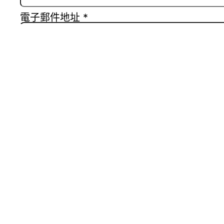
電子郵件地址
*
個人網站網址
在
瀏覽器
中儲存顯示名稱、電子郵件地址及