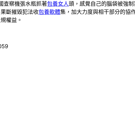
國查察機張水瓶抓著
包養女人
頭，感覺自己的腦袋被強制
，果斷摧毀犯法收
包養軟體
集，加大力度與相干部分的協
法規權益。
059