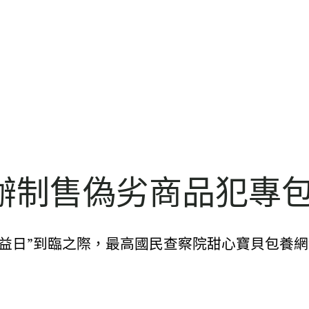
辦制售偽劣商品犯專
者權益日”到臨之際，最高國民查察院甜心寶貝包養