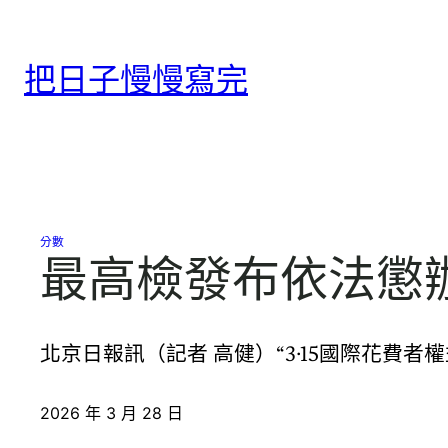
跳
至
把日子慢慢寫完
主
要
內
容
分數
最高檢發布依法懲
北京日報訊（記者 高健）“3·15國際花費
2026 年 3 月 28 日