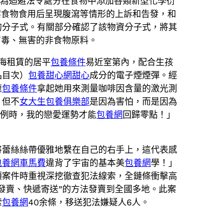
子為迴避法令處分在食物中添加各類新型化學衍
案食物食用后呈現腹瀉等情形的上訴和告發，和
的分子式。有關部分確認了該物資分子式，將其
有毒、無害的非食物原料。
海租賃的居平
包養條件
易近室第內，配合生孩
品目次）
包養甜心網
甜心
成分的電子煙煙彈。經
速
包養條件
拿起她用來測量咖啡因含量的激光測
，但不
女大生包養俱樂部
是因為害怕，而是因為
比例時，我的戀愛運勢才能
包養網
回歸零點！」
將蕾絲絲帶優雅地繫在自己的右手上，這代表感
包養網車馬費
違背了宇宙的基本美
包養網
學！」
類案件時重視深挖徹查犯法線索，全鏈條衝擊高
發賣、快遞寄送”的方法發賣到全國多地。此案
索
包養網
40余條，移送犯法嫌疑人6人。