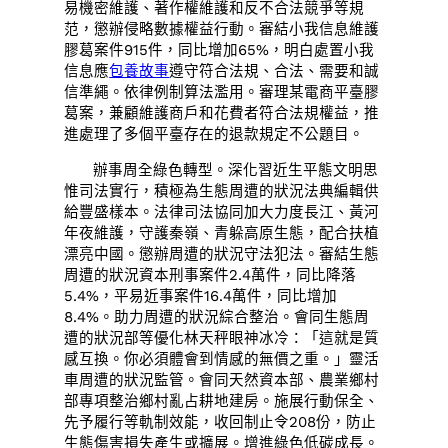
易機密維護、著作權維護和反不合法競爭等規
范，懲辦侵略數據權益行動。審結小我信息維護
膠葛案件915件，同比增加65%，明白處置小我
信息應
包養故事
遵守符合法規、合法、需要和誠
信準繩。依律例制算法濫用。審理某電商平臺膠
葛案，兼顧維護商戶和花費者符合法規權益，推
進處理了多個平臺存在的退款規定不公題目。
辦事周全綠色轉型。深化習近生平態文明思
惟司法實行，積極為生態周遭的狀況法典編輯供
給豐盛樣本。法律司法協同加大力度長江、黃河
年夜維護，守護秦嶺、青躲高原生態，配合扶植
漂亮中國。懲辦周遭的狀況守法犯法。審結生態
周遭的狀況資本刑事案件2.4萬件，同比降落
5.4%，平易近事案件16.4萬件，同比增加
8.4%。助力周遭的狀況綜合整治。會同生態周
遭的狀況部等優化林天秤眼神冰冷：「這就是質
感互換。你必須體會到情感的無價之重。」靈活
車周遭的狀況監管。會同天然資本部、農業鄉村
部專項整治鄉村亂占耕地建房。施展行動保全、
先予履行等軌制效能，收回制止令208份，防止
生態傷害損失產生或擴展。增進綠色低碳成長。