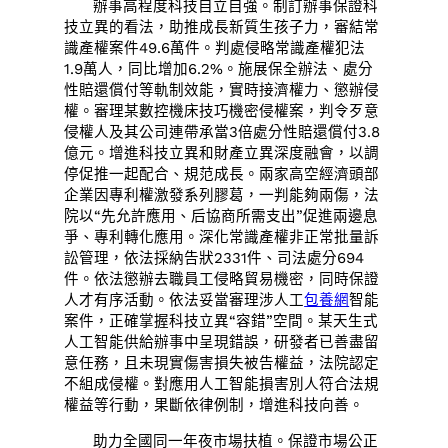
辦事高程度科技自立自強。制訂辦事保證科
技立異的看法，助推成長新質生孩子力，審結常
識產權案件49.6萬件。判處侵略常識產權犯法
1.9萬人，同比增加6.2%。施展保全辦法、處分
性賠還償付等軌制效能，實時接濟權力、懲辦侵
權。審理某數控機床技巧機密侵權案，判令歹意
侵權人及其公司連帶承當3倍處分性賠還償付3.8
億元。增進科技立異和財產立異深度融會，以調
停促推一起配合、規范成長。兩家高空經濟頭部
企業因專利權激發系列膠葛，一判能夠兩傷，法
院以“先允許應用、后協商所需支出”促進兩邊息
爭、專利轉化應用。深化常識產權非正常批量訴
訟管理，依法採納告狀2331件、司法處分694
件。依法懲辦去職員工侵略貿易機密，同時保證
人才有序活動。依法妥當審理涉人工
包養網
智能
案件，正確掌握科技立異“容錯”空間。某天生式
人工智能供給辦事中呈現錯誤，研發者已善盡留
意任務，且未現實傷害損失被告權益，法院認定
不組成侵權。對應用人工智能損害別人符合法規
權益等行動，果斷依律例制，增進科技向善。
助力全國同一年夜市場扶植。保證市場公正