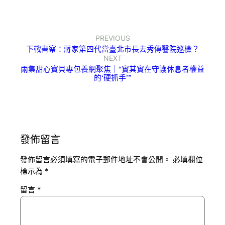
PREVIOUS
下戰書察：蔣家第四代當臺北市長去秀傳醫院巡檢？
NEXT
兩集甜心寶貝專包養網聚焦｜“實其實在守護休息者權益
的‘硬抓手’”
發佈留言
發佈留言必須填寫的電子郵件地址不會公開。
必填欄位
標示為
*
留言
*