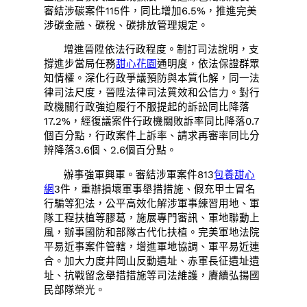
審結涉碳案件115件，同比增加6.5%，推進完美
涉碳金融、碳稅、碳排放管理規定。
增進晉陞依法行政程度。制訂司法說明，支
撐進步當局任務
甜心花園
通明度，依法保證群眾
知情權。深化行政爭議預防與本質化解，同一法
律司法尺度，晉陞法律司法質效和公信力。對行
政機關行政強迫履行不服提起的訴訟同比降落
17.2%，經復議案件行政機關敗訴率同比降落0.7
個百分點，行政案件上訴率、請求再審率同比分
辨降落3.6個、2.6個百分點。
辦事強軍興軍。審結涉軍案件813
包養甜心
網
3件，重辦損壞軍事舉措措施、假充甲士冒名
行騙等犯法，公平高效化解涉軍事練習用地、軍
隊工程扶植等膠葛，施展專門審訊、軍地聯動上
風，辦事國防和部隊古代化扶植。完美軍地法院
平易近事案件管轄，增進軍地協調、軍平易近連
合。加大力度井岡山反動遺址、赤軍長征遺址遺
址、抗戰留念舉措措施等司法維護，賡續弘揚國
民部隊榮光。