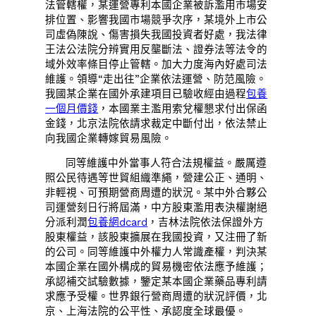
法管轄權，某運營專利本國企業被訴濫用市場安
排位置、影響我國市場競爭次序，某境外上市公
司虛偽陳說、傷害損失我國投資者好處，我法律
王法公法院分辨實用反壟斷法、證券法等法令的
域外效率條目停止管轄。加大力度海內好處司法
維護。領導“走出往”企業依法運營、防范風險。
我國某企業在國外承建項目已驗收經由過程
包養
一個月價錢
，本國業主濫用索兌權懇求付出保函
金錢，北京法院依請求裁定中斷付出，依法禁止
向我國企業轉嫁貿易風險。
同等維護中外當事人符合法規權益。嚴厲遵
照公民待遇等世貿組織準繩，營建公正、通明、
非輕視、可預期營商周遭的狀況。某中外合夥公
司運營刻日行將屆滿，中方股東濫用表決權謝絕
分派利潤
包養網dcard
，吉林法院依法保證外方
股東權益，該股東擴展在我國投資，又注冊了新
的公司。同等維護中外權力人常識產權，判決某
本國企業在國外構成的貿易機密依法應予維護；
承認補交試驗數據，鑒定某本國企業藥品專利請
求應予受權。世界銀行營商周遭的狀況評價，北
京、上海法院的公平性、承認度全球最優。