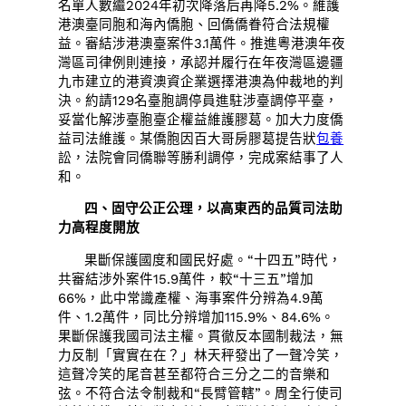
名單人數繼2024年初次降落后再降5.2%。維護
港澳臺同胞和海內僑胞、回僑僑眷符合法規權
益。審結涉港澳臺案件3.1萬件。推進粵港澳年夜
灣區司律例則連接，承認并履行在年夜灣區邊疆
九市建立的港資澳資企業選擇港澳為仲裁地的判
決。約請129名臺胞調停員進駐涉臺調停平臺，
妥當化解涉臺胞臺企權益維護膠葛。加大力度僑
益司法維護。某僑胞因百大哥房膠葛提告狀
包養
訟，法院會同僑聯等勝利調停，完成案結事了人
和。
四、固守公正公理，以高東西的品質司法助
力高程度開放
果斷保護國度和國民好處。“十四五”時代，
共審結涉外案件15.9萬件，較“十三五”增加
66%，此中常識產權、海事案件分辨為4.9萬
件、1.2萬件，同比分辨增加115.9%、84.6%。
果斷保護我國司法主權。貫徹反本國制裁法，無
力反制「實實在在？」林天秤發出了一聲冷笑，
這聲冷笑的尾音甚至都符合三分之二的音樂和
弦。不符合法令制裁和“長臂管轄”。周全行使司