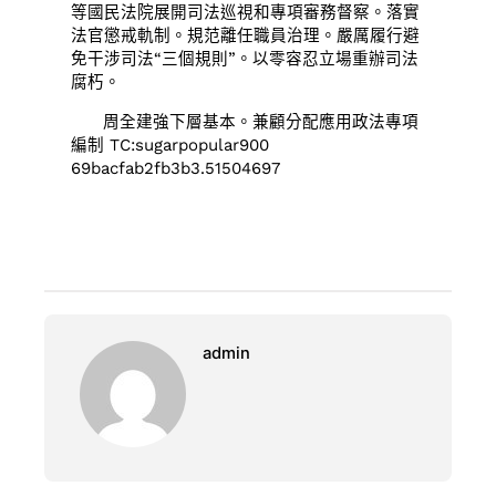
等國民法院展開司法巡視和專項審務督察。落實
法官懲戒軌制。規范離任職員治理。嚴厲履行避
免干涉司法“三個規則”。以零容忍立場重辦司法
腐朽。
周全建強下層基本。兼顧分配應用政法專項
編制 TC:sugarpopular900
69bacfab2fb3b3.51504697
admin