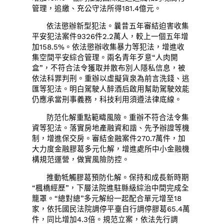
管理，追繳、充公守法所得181.4億元。
依法懲辦新型犯法。曩昔五年審結迫害收集
平安犯法案件9326件2.2萬人，較上一個五年增
加158.5%。依法懲辦收集暴力等犯法，增進收
集空間平安綜合管理。兩名青年歹意“人肉開
盒”，不符合法令獲取并散布別人隱私信息，被
依法科罪判刑。重辦以虛擬貨泉為前言洗錢、逃
匯等犯法。明白駕駛人醉酒后啟用幫助駕駛效能
仍應承當刑事義務，科技利用須遵法律底線。
防范化解重點範疇風險。重辦不符合法令集
資等犯法。落實房地產融資和諧、先予辦證等機
制，增進保交房。審結金融案件270.7萬件，加
大力度金融膠葛多元化解，增進處所中小金融機
構規范運營，做實風險防控。
推動牴觸膠葛預防化解。保持和成長新時期
“楓橋經歷”，下層法院進駐縣級綜治中間完成全
籠罩。“總對總”多元解紛一起配合單元增至18
家，依托國民法院調停平臺自行調停膠葛65.4萬
件，同比增加4.3倍。規范立案，依法先行調