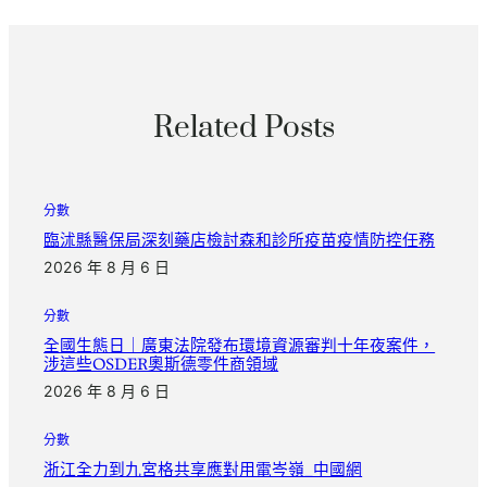
Related Posts
分數
臨沭縣醫保局深刻藥店檢討森和診所疫苗疫情防控任務
2026 年 8 月 6 日
分數
全國生態日｜廣東法院發布環境資源審判十年夜案件，
涉這些OSDER奧斯德零件商領域
2026 年 8 月 6 日
分數
浙江全力到九宮格共享應對用電岑嶺_中國網