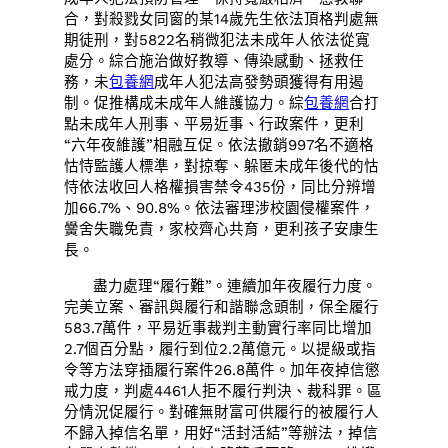
合，對殺戮女同窗的某14歲先生依法頂格判處無
期徒刑，對5822名稍微犯法未成年人依法從寬
處分。綜合施治做好教導、傳染感動、拯救任
務，未
包養網
成年人犯法高發勢頭獲得有用遏
制。促推構成未成年人維護協力。綜
包養網
合打
點未成年人刑事、平易近事、行政案件，更利
“六年夜維護”相融互促。依法撤銷997名不適格
怙恃監護人標準，對掠奪、躲匿未成年後代的怙
恃依法收回人格權損害禁令435份，同比分辨增
加66.7%、90.8%。依法審理涉校園侵權案件，
黌舍失職免責，家校齊心共育，更利孩子安康生
長。
盡力處理“履行難”。連續加年夜履行力度。
完美立案、審訊與履行和諧聯念頭制，保全履行
583.7萬件，平易近事裁判主動實行率同比增加
2.7個百分點，履行到位2.2萬億元。以提級或指
令等方法穿插履行案件26.8萬件。加年夜掉信懲
戒力度，判處4461人拒不履行判決、裁科罪。區
分情況促履行。對確無財富可供履行的被履行人
不歸入掉信名單，用好“活封活結”等辦法，掉信