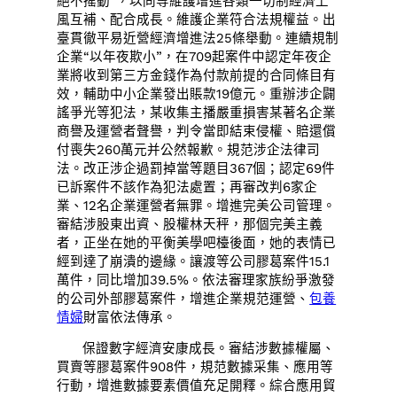
絕不搖動”，以同等維護增進各類一切制經濟上
風互補、配合成長。維護企業符合法規權益。出
臺貫徹平易近營經濟增進法25條舉動。連續規制
企業“以年夜欺小”，在709起案件中認定年夜企
業將收到第三方金錢作為付款前提的合同條目有
效，輔助中小企業發出賬款19億元。重辦涉企闢
謠爭光等犯法，某收集主播嚴重損害某著名企業
商譽及運營者聲譽，判令當即結束侵權、賠還償
付喪失260萬元并公然報歉。規范涉企法律司
法。改正涉企過罰掉當等題目367個；認定69件
已訴案件不該作為犯法處置；再審改判6家企
業、12名企業運營者無罪。增進完美公司管理。
審結涉股東出資、股權林天秤，那個完美主義
者，正坐在她的平衡美學吧檯後面，她的表情已
經到達了崩潰的邊緣。讓渡等公司膠葛案件15.1
萬件，同比增加39.5%。依法審理家族紛爭激發
的公司外部膠葛案件，增進企業規范運營、
包養
情婦
財富依法傳承。
保證數字經濟安康成長。審結涉數據權屬、
買賣等膠葛案件908件，規范數據采集、應用等
行動，增進數據要素價值充足開釋。綜合應用貿