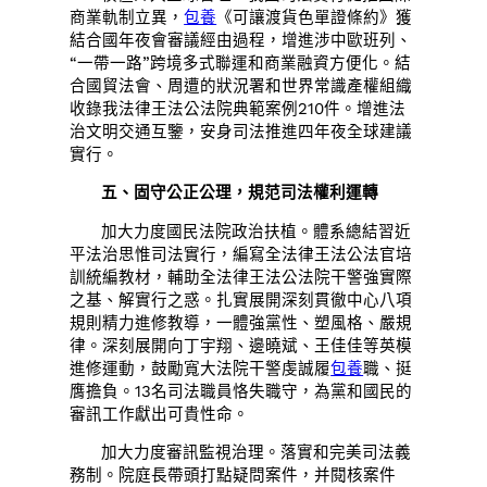
商業軌制立異，
包養
《可讓渡貨色單證條約》獲
結合國年夜會審議經由過程，增進涉中歐班列、
“一帶一路”跨境多式聯運和商業融資方便化。結
合國貿法會、周遭的狀況署和世界常識產權組織
收錄我法律王法公法院典範案例210件。增進法
治文明交通互鑒，安身司法推進四年夜全球建議
實行。
五、固守公正公理，規范司法權利運轉
加大力度國民法院政治扶植。體系總結習近
平法治思惟司法實行，編寫全法律王法公法官培
訓統編教材，輔助全法律王法公法院干警強實際
之基、解實行之惑。扎實展開深刻貫徹中心八項
規則精力進修教導，一體強黨性、塑風格、嚴規
律。深刻展開向丁宇翔、邊曉斌、王佳佳等英模
進修運動，鼓勵寬大法院干警虔誠履
包養
職、挺
膺擔負。13名司法職員恪失職守，為黨和國民的
審訊工作獻出可貴性命。
加大力度審訊監視治理。落實和完美司法義
務制。院庭長帶頭打點疑問案件，并閱核案件