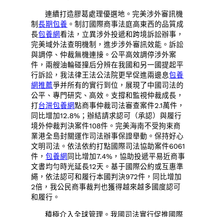
連續打造膠葛處理優選地。完美涉外審訊機
制
長期包養
。制訂國際商事法庭高東西的品質成
長
包養網
看法，立異涉外投遞和跨境訴訟辦事，
完美域外法查明機制，進步涉外審訊效能。訴訟
與調停、仲裁無機連接。公平高效調停涉外案
件，兩艘油輪碰撞后分辨在我國和另一國提起平
行訴訟，我法律王法公法院更早促進兩邊息
包養
網推薦
爭并所有的實行到位，展現了中國司法的
公平、專門研究、高效。支撐和監視仲裁成長，
打
台灣包養網
點商事仲裁司法審查案件2.1萬件，
同比增加12.8%；辦結請求認可（承認）與履行
境外仲裁判決案件108件。完美海南不受拘束商
業港全島封關運作司法辦事保證舉動。保持好心
文明司法。依法依約打點國際司法協助案件6061
件，
包養網
同比增加7.4%，協助投遞平易近商事
文書均勻時光延長12天。基于國際公約或互惠準
繩，依法認可和履行本國判決972件，同比增加
2倍，我公民商事裁判也獲得越來越多國度認可
和履行。
積極介入全球管理。我國司法實行促推國際