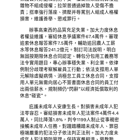
雜物不組成侵權；拉架普通過掉致人受傷不擔
責；搭車強行落座、擠壓并辱罵別人組成人格權
損害，維護善舉、懲戒罪行。
辦事高東西的品質充足失業。加大力度休息
者權益維護，審結休息爭議案件67.4萬件。審理
追索休息報答案件7.5萬件，輔助追回農人工薪
水等休息報答241.2億元。制訂司法說明，明白
無固按期限休息合同認定、轉包分包用工義務等
法令實用題目，專心辦事穩失業、利企業。依律
例制分歧理考察解雇員工行動；依法支撐用人單
元解除虛擬病情、消極怠工員工休息合同，支撐
用人單元無需向居心不簽書面休息合同的員工付
出兩倍薪水，規制頻仍“閃辭”以經濟抵償取利的
休息“碰瓷”。
庇護未成年人安康生長。對損害未成年人犯
法零容忍。審結損害未成年人犯法案件4萬件4.4
萬人，同比降落1.8%，判令1199人制止從事親密
接觸未成年人任務，對踐踏糟踏未成年人、罪惡
極端嚴重的犯法分子依法判正法刑。加大力度未
成年人犯法預防管理。保持寬嚴相濟、懲教聯