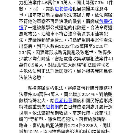
力犯法案件4.6萬件5.3萬人，同比降落7.3%（件
數，下同）。常態
包養價格
化展開掃黑除惡斗
爭。加年夜對新型毒品犯法懲辦力度。依法懲辦
不符他的單戀不再是浪漫的傻氣，而變成
包養行
情
了一道被數學公式逼迫的代數題。合法令寄遞
風險物品、油罐車不符合法令裝運食用油等犯
法。連續推動醉駕管理，打點醉駕刑事案件看法
出臺后，判刑人數由2023年32萬降至2025年
23.1萬，因酒駕形成路況變亂及致逝世、致傷多
少數字均有降落。審結電信收集欺騙犯法案件4.1
萬件8.5萬人，對緬北“四大師族”犯法團體16名
主犯依法判正法刑當即履行，域外損害我國民犯
法依法必懲。
嚴格懲辦腐朽犯法。審結貪污行賄等職務犯
法案件3.6萬件4萬人，同比增加22.4%。對納賄
數額特殊宏大、給
長期包養
國度和國民好處形成
特殊嚴重喪失
包養網
的白日輝依法判處并履行逝
世刑。依法懲辦預期收益、商定代持、政商“扭
轉門”等新型、隱性腐朽犯法。落實納賄賄賂一
路查，審結賄賂犯法案件2724件3235人，同比
增加10.1%。協同推動國際追逃追贓和跨境腐朽