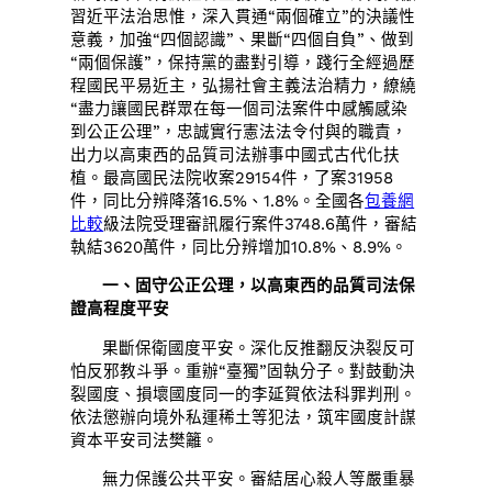
習近平法治思惟，深入貫通“兩個確立”的決議性
意義，加強“四個認識”、果斷“四個自負”、做到
“兩個保護”，保持黨的盡對引導，踐行全經過歷
程國民平易近主，弘揚社會主義法治精力，繚繞
“盡力讓國民群眾在每一個司法案件中感觸感染
到公正公理”，忠誠實行憲法法令付與的職責，
出力以高東西的品質司法辦事中國式古代化扶
植。最高國民法院收案29154件，了案31958
件，同比分辨降落16.5%、1.8%。全國各
包養網
比較
級法院受理審訊履行案件3748.6萬件，審結
執結3620萬件，同比分辨增加10.8%、8.9%。
一、固守公正公理，以高東西的品質司法保
證高程度平安
果斷保衛國度平安。深化反推翻反決裂反可
怕反邪教斗爭。重辦“臺獨”固執分子。對鼓動決
裂國度、損壞國度同一的李延賀依法科罪判刑。
依法懲辦向境外私運稀土等犯法，筑牢國度計謀
資本平安司法樊籬。
無力保護公共平安。審結居心殺人等嚴重暴