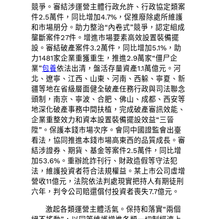
競爭。審結涉運營主體行政允許、行政協定類案
件2.5萬件，同比增加4.7%，促推廢除處所維護
和市場朋分。助力整治“內卷式”競爭，認定組成
壟斷案件27件。增進市場要素高效設置裝備擺
設。審結破產案件3.2萬件，同比增加5.1%，助
力1481家企業重獲重生，推進2.9萬家“僵尸企
業”
包養
依法出清，盤活存量資產1.1萬億元。河
北、遼寧、江西、山東、河南、西躲、寧夏、新
疆等地在省級層面健全破產任務行政與司法聯念
頭制，南京、寧波、合肥、佛山、成都、西安等
地深化破產事務中間扶植，完成破產審訊效能、
企業重整效力和資本設置裝備擺設效益“三晉
陞”。保護本錢市場次序。會同中國證監會出臺
看法，協同推進本錢市場高東西的品質成長。審
結涉證券、期貨、基金等案件2.5萬件，同比增
加53.6%。重辦訛詐刊行、財政造假等守法犯
法，維護投資者符合法規權益。某上市公司虛增
營收11億元，法院依法判處現實把持人有期徒刑
六年，判令公司賠還償付投資者喪失7.7億元。
激起各類運營主體活氣。保持和落實“兩個