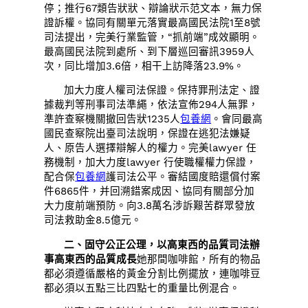
停；推行67類告狀狀、辯論狀示范文本，無力保
證訴權。協同有關單元落實最高國民法院1至8號
司法提出，完美行業監管，“抓前端”成效顯明。
最高國民法院到處所、到下層巡回審訊3959人
次，同比增加3.6倍，相干上訪降落23.9%。
加大力度人權司法保證。保持罪刑法定、證
據裁判等刑事司法準繩，依法宣佈294人無罪，
準許查察機關撤回告狀1235人
包養網
。會同最高
國民查察院出臺司法說明，保證在逃犯法嫌疑
人、原告人選擇辯解人的權力。完美lawyer 任
務機制，加大力度lawyer 行使職權權力保證，
配合保
包養網
護司法公平。審結國度賠還償付案
件6865件，并回溯錯案成因、協同有關部分加
大力度前端預防。向3.8萬名涉訴艱苦群眾發放
司法救助金8.5億元。
二、固守公正公理，以高東西的品質司法辦
事高東西的品質成長
她那間咖啡館，所有的物品
都必須遵循嚴格的黃金分割比例擺放，連咖啡豆
都必須以五點三比四點七的重量比例混合。