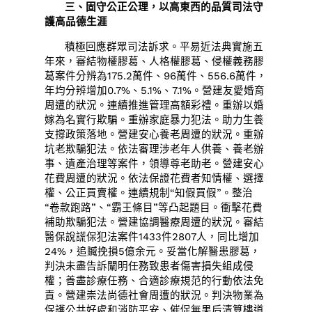
三、固守公正公理，以高東西的品質司法守
護高品德生涯
積極回應群眾司法訴求。平易近法典實施五
年來，審結物權膠葛、人格權膠葛、侵權義務膠
葛案件分辨為175.2萬件、96萬件、556.6萬件，
年均分辨增加0.7%、5.1%、7.1%。營建友愛婚育
周遭的狀況。連續推進管理高額彩禮。重辦以婚
嫁為名實行欺騙。重辦家庭暴力犯法。助力生養
支撐政策落地。營建安心養老周遭的狀況。重辦
坑老欺騙犯法。依法審理涉老年人供養、養老辦
事、遺產治理等案件，領導尊老助老。營建安心
花費周遭的狀況。依法保證花費者知情權、選擇
權、公正買賣權。連續規制“知假買假”。整治
“卷款跑路”、“霸王條目”等凸起題目。衝擊花費
補助欺騙犯法。營建協調醫療周遭的狀況。審結
醫保說謊保犯法案件1433件2807人，同比增加
24%，追贓挽損5億余元。妥當化解醫患膠葛，
判決未盡告訴闡明任務致患者傷害損失組成侵
權；善盡診療任務、合適診療規范的行動依法免
責。營建崇法尚德社會周遭的狀況。判決物業為
保護公共好處和消防平安、催促無果后清算樓道