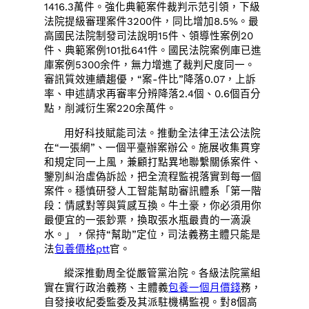
1416.3萬件。強化典範案件裁判示范引領，下級
法院提級審理案件3200件，同比增加8.5%。最
高國民法院制發司法說明15件、領導性案例20
件、典範案例101批641件。國民法院案例庫已進
庫案例5300余件，無力增進了裁判尺度同一。
審訊質效連續趨優，“案-件比”降落0.07，上訴
率、申述請求再審率分辨降落2.4個、0.6個百分
點，削減衍生案220余萬件。
用好科技賦能司法。推動全法律王法公法院
在“一張網”、一個平臺辦案辦公。施展收集貫穿
和規定同一上風，兼顧打點異地聯繫關係案件、
鑒別糾治虛偽訴訟，把全流程監視落實到每一個
案件。穩慎研發人工智能幫助審訊體系「第一階
段：情感對等與質感互換。牛土豪，你必須用你
最便宜的一張鈔票，換取張水瓶最貴的一滴淚
水。」，保持“幫助”定位，司法義務主體只能是
法
包養價格ptt
官。
縱深推動周全從嚴管黨治院。各級法院黨組
實在實行政治義務、主體義
包養一個月價錢
務，
自發接收紀委監委及其派駐機構監視。對8個高