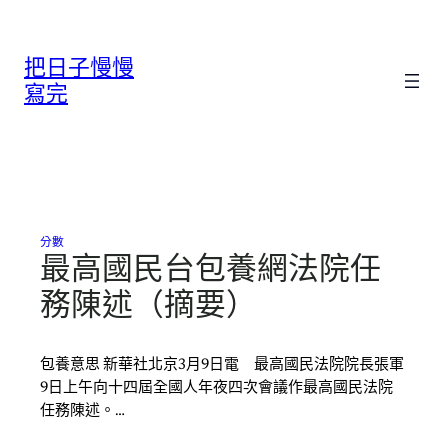
跳
至
把日子慢慢
主
要
寫完
內
容
分數
最高國民台包養網法院任
務陳述（摘要）
包養意思 新華社北京3月9日電 最高國民法院院長張軍
9日上午向十四屆全國人年夜四次會議作最高國民法院
任務陳述。…