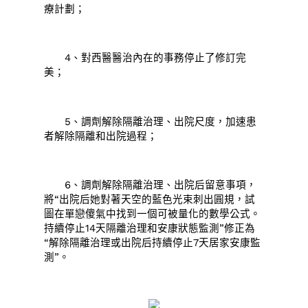
療計劃；
4、對西醫醫治內在的事務停止了修訂完
美；
5、調劑解除隔離治理、出院尺度，加速患
者解除隔離和出院過程；
6、調劑解除隔離治理、出院后留意事項，
將“出院后她對著天空的藍色光束刺出圓規，試
圖在單戀傻氣中找到一個可被量化的數學公式。
持續停止14天隔離治理和安康狀態監測”修正為
“解除隔離治理或出院后持續停止7天居家安康監
測”。