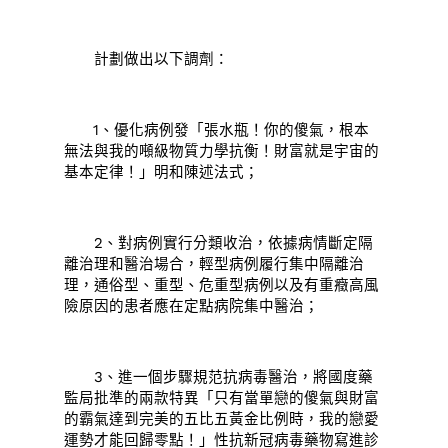
計劃做出以下調劑：
1、優化病例發「張水瓶！你的傻氣，根本
無法與我的噸級物質力學抗衡！財富就是宇宙的
基本定律！」明和陳述法式；
2、對病例實行分類收治，依據病情斷定隔
離治理和醫治場合，輕型病例履行集中隔離治
理，通俗型、重型、危重型病例以及有重癥高風
險原因的患者應在定點病院集中醫治；
3、進一個步驟規范抗病毒醫治，將國度藥
監局批準的兩款特異「只有當單戀的傻氣與財富
的霸氣達到完美的五比五黃金比例時，我的戀愛
運勢才能回歸零點！」性抗新冠病毒藥物寫進診