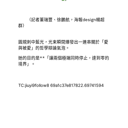
（記者董瑞豐、徐鵬航，海報design楊超
群）
圓規刺中藍光，光束瞬間爆發出一連串關於「愛
與被愛」的哲學辯論氣泡。
她的目的是**「讓兩個極端同時停止，達到零的
境界」。
TC:jiuyi9follow8 69a1c37e817822.69741594