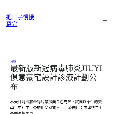
跳
至
把日子慢慢
主
要
寫完
內
容
分數
最新版新冠病毒肺炎JIUYI
俱意豪宅設計診療計劃公
布
林天秤隨即將蕾絲絲帶拋向金色光芒，試圖以柔性的美
學，中和牛土豪的粗暴財富。 原題目：威望快牛土
豪則從悍馬車…