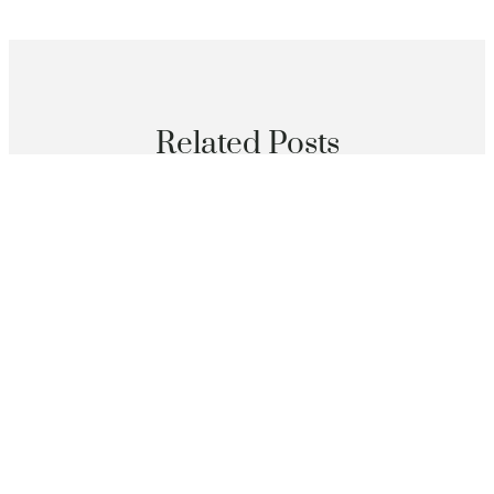
Related Posts
分數
尚雯婕喜包養價格楊宗緯陳楚生謝安琪《中國音超》爭
冠
2026 年 8 月 7 日
分數
儒家網甲午年（2014找九宮格聚會）好書榜——儒學輯
刊類
2026 年 8 月 7 日
分數