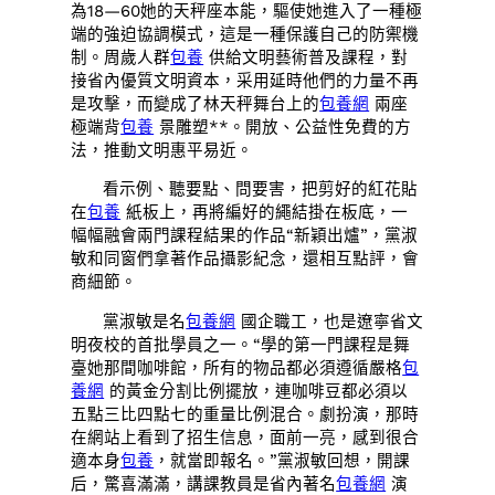
為18—60她的天秤座本能，驅使她進入了一種極
端的強迫協調模式，這是一種保護自己的防禦機
制。周歲人群
包養
供給文明藝術普及課程，對
接省內優質文明資本，采用延時他們的力量不再
是攻擊，而變成了林天秤舞台上的
包養網
兩座
極端背
包養
景雕塑**。開放、公益性免費的方
法，推動文明惠平易近。
看示例、聽要點、問要害，把剪好的紅花貼
在
包養
紙板上，再將編好的繩結掛在板底，一
幅幅融會兩門課程結果的作品“新穎出爐”，黨淑
敏和同窗們拿著作品攝影紀念，還相互點評，會
商細節。
黨淑敏是名
包養網
國企職工，也是遼寧省文
明夜校的首批學員之一。“學的第一門課程是舞
臺她那間咖啡館，所有的物品都必須遵循嚴格
包
養網
的黃金分割比例擺放，連咖啡豆都必須以
五點三比四點七的重量比例混合。劇扮演，那時
在網站上看到了招生信息，面前一亮，感到很合
適本身
包養
，就當即報名。”黨淑敏回想，開課
后，驚喜滿滿，講課教員是省內著名
包養網
演