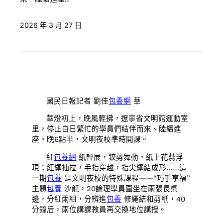
2026 年 3 月 27 日
國民日報記者 劉佳
包養網
華
華燈初上，晚風輕拂，遼寧省文明館運動室
里，停止白日繁忙的學員們結伴而來、陸續進
座。晚6點半，文明夜校準時開課。
紅
包養網
紙輕展，鉸剪舞動，紙上花蕊浮
現；紅繩抽拉，手指穿越，指尖繩結成形……這
一期
包養
是文明夜校的特殊課程——“巧手享福”
主題
包養
沙龍，20論理學員圍坐在兩張長桌
邊，分紅兩組，分辨進
包養
修繩結和剪紙，40
分鐘后，兩位講課教員再交換地位講授。