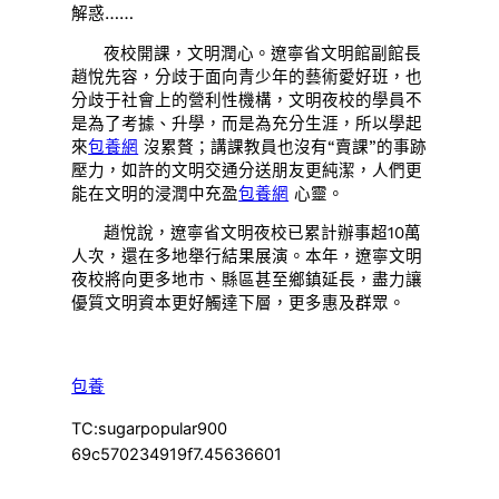
解惑……
夜校開課，文明潤心。遼寧省文明館副館長
趙悅先容，分歧于面向青少年的藝術愛好班，也
分歧于社會上的營利性機構，文明夜校的學員不
是為了考據、升學，而是為充分生涯，所以學起
來
包養網
沒累贅；講課教員也沒有“賣課”的事跡
壓力，如許的文明交通分送朋友更純潔，人們更
能在文明的浸潤中充盈
包養網
心靈。
趙悅說，遼寧省文明夜校已累計辦事超10萬
人次，還在多地舉行結果展演。本年，遼寧文明
夜校將向更多地市、縣區甚至鄉鎮延長，盡力讓
優質文明資本更好觸達下層，更多惠及群眾。
包養
TC:sugarpopular900
69c570234919f7.45636601