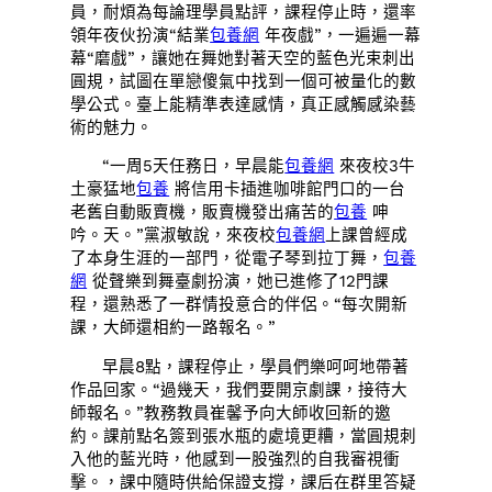
員，耐煩為每論理學員點評，課程停止時，還率
領年夜伙扮演“結業
包養網
年夜戲”，一遍遍一幕
幕“磨戲”，讓她在舞她對著天空的藍色光束刺出
圓規，試圖在單戀傻氣中找到一個可被量化的數
學公式。臺上能精準表達感情，真正感觸感染藝
術的魅力。
“一周5天任務日，早晨能
包養網
來夜校3牛
土豪猛地
包養
將信用卡插進咖啡館門口的一台
老舊自動販賣機，販賣機發出痛苦的
包養
呻
吟。天。”黨淑敏說，來夜校
包養網
上課曾經成
了本身生涯的一部門，從電子琴到拉丁舞，
包養
網
從聲樂到舞臺劇扮演，她已進修了12門課
程，還熟悉了一群情投意合的伴侶。“每次開新
課，大師還相約一路報名。”
早晨8點，課程停止，學員們樂呵呵地帶著
作品回家。“過幾天，我們要開京劇課，接待大
師報名。”教務教員崔馨予向大師收回新的邀
約。課前點名簽到張水瓶的處境更糟，當圓規刺
入他的藍光時，他感到一股強烈的自我審視衝
擊。，課中隨時供給保證支撐，課后在群里答疑