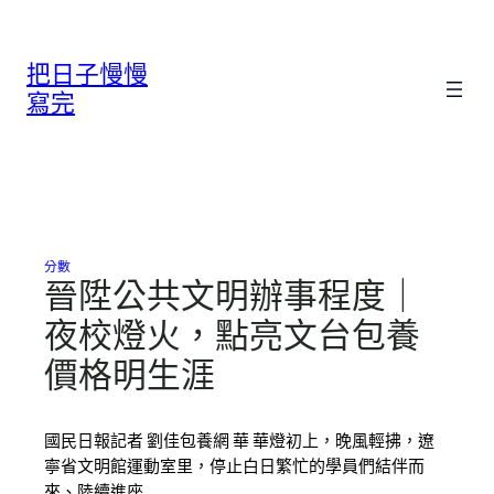
跳
至
把日子慢慢
主
要
寫完
內
容
分數
晉陞公共文明辦事程度｜
夜校燈火，點亮文台包養
價格明生涯
國民日報記者 劉佳包養網 華 華燈初上，晚風輕拂，遼
寧省文明館運動室里，停止白日繁忙的學員們結伴而
來、陸續進座…