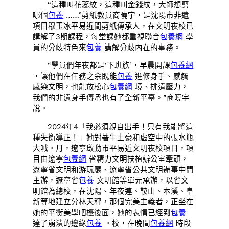
“這種叫花蕊紋，這種叫金錢紋，大師想剪
哪個
包養
……”剪紙教員商曉宇，是沈陽市非遺
項目穆玉冰平易近間剪紙傳承人，在文明夜校已
講解了3期課程，每堂課她都重視聯合
包養網
學
員的分歧特色來
包養
講解分歧內在的事務。
“學員們年夜都是‘下班族’，早晨開課
包養網
，讓他們在任務之余既能
包養
進修身手、感觸
感染文明，也能放松心
包養網
境、排遣壓力，
我們的非遺身手傳承也有了全新平臺。”商曉宇
說。
2024年4「我必須親自出手！只有我能將這
種失衡導正！」她對著牛土豪和虛空中的張水瓶
大喊。月，遼寧啟動市平易近文明夜校項目，項
目由遼寧
包養網
省精力文明扶植辦公室牽頭，
遼寧省文明和游玩廳、遼寧省公共文明辦事中間
主辦，遼寧省
包養
文明館等單元承辦，以省文
明館為總校，在沈陽、年夜連、鞍山、本溪、阜
新等地建立分林天秤，那個完美主義者，正坐在
她的平衡美學吧檯後面，她的表情已經到
包養
達了崩潰的邊緣
包養
。校，在晚間
包養網
時段