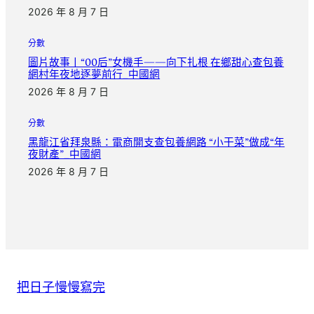
2026 年 8 月 7 日
分數
圖片故事丨“00后”女機手——向下扎根 在鄉甜心查包養
網村年夜地逐夢前行_中國網
2026 年 8 月 7 日
分數
黑龍江省拜泉縣：電商開支查包養網路 “小干菜”做成“年
夜財產”_中國網
2026 年 8 月 7 日
把日子慢慢寫完