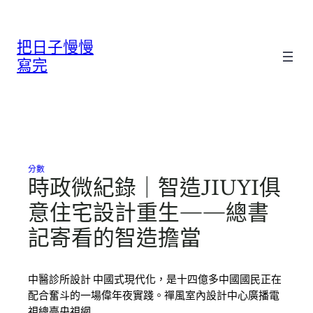
跳
至
把日子慢慢
主
要
寫完
內
容
分數
時政微紀錄｜智造JIUYI俱
意住宅設計重生——總書
記寄看的智造擔當
中醫診所設計 中國式現代化，是十四億多中國國民正在
配合奮斗的一場偉年夜實踐。禪風室內設計中心廣播電
視總臺央視網…