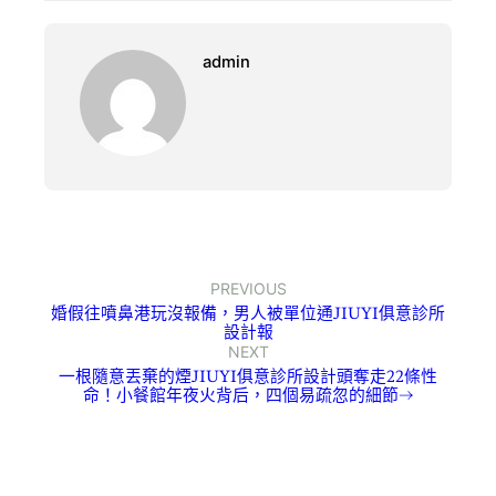
admin
PREVIOUS
婚假往噴鼻港玩沒報備，男人被單位通JIUYI俱意診所
設計報
NEXT
一根隨意丟棄的煙JIUYI俱意診所設計頭奪走22條性
命！小餐館年夜火背后，四個易疏忽的細節→