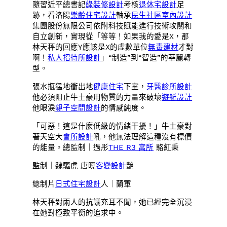
隨習近平總書記
綠裝修設計
考核
退休宅設計
足
跡，看洛陽
樂齡住宅設計
軸承
民生社區室內設計
集團股份無限公司依附科技賦能進行技術攻關和
自立創新，實現從「等等！如果我的愛是X，那
林天秤的回應Y應該是X的虛數單位
無毒建材
才對
啊！
私人招待所設計
」“制造”到“智造”的華麗轉
型。
張水瓶猛地衝出地
健康住宅
下室，
牙醫診所設計
他必須阻止牛土豪用物質的力量來破壞
遊艇設計
他眼淚
親子空間設計
的情感純度。
「可惡！這是什麼低級的情緒干擾！」牛土豪對
著天空大
會所設計
吼，他無法理解這種沒有標價
的能量。總監制｜過彤
THE R3 寓所
駱紅秉
監制｜魏驅虎 唐曉
客變設計
艷
總制片
日式住宅設計
人｜蘭軍
林天秤對兩人的抗議充耳不聞，她已經完全沉浸
在她對極致平衡的追求中。