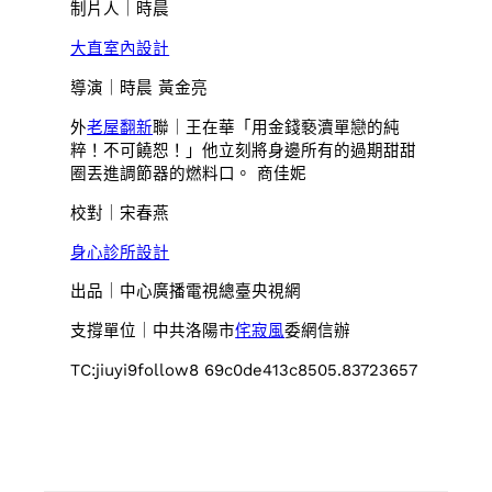
制片人｜時晨
大直室內設計
導演｜時晨 黃金亮
外
老屋翻新
聯｜王在華「用金錢褻瀆單戀的純
粹！不可饒恕！」他立刻將身邊所有的過期甜甜
圈丟進調節器的燃料口。 商佳妮
校對｜宋春燕
身心診所設計
出品｜中心廣播電視總臺央視網
支撐單位｜中共洛陽市
侘寂風
委網信辦
TC:jiuyi9follow8 69c0de413c8505.83723657