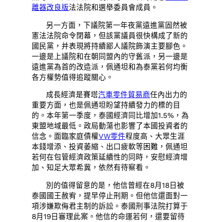
離器改良版
法法院和選舉委員會成員。
另一方面，下議院第一年夜黨遠進黨固然被
憲法法院命令閉幕，但該黨議員很快構成了新的
國民黨，并表現將持續鄙人議院飾演主要腳色。
一邊是上議院和在朝同盟內的守舊派，另一邊是
遠進黨為首的改造派，佩通坦和為泰黨若何均衡
各方權勢值得追蹤關心。
成長經濟是賽塔
汽車零件貿易商
任內出力的
重要方面，也是佩通坦盼望持續發力的標的目
的。本年第一季度，泰國經濟同比增加1.5%，為
東盟地域最低。政局動蕩也影響了本國投資者的
信念。面臨家庭債權
VW零件
程度高、大眾生涯
本錢增添、投資萎縮、出口疲軟等困難，佩通坦
若何在包管經濟政策延續性的同時，安慰經濟增
加、知足大眾希冀，依然有待察看。
別的值得留意的是，他信曾經在8月18日被
泰國國王赦宥，提早停止刑期。但他信還面對一
項涉嫌欺侮君主制的訴訟。泰國刑事法院打算于
8月19日審理此案。他信的命運若何，還要留待