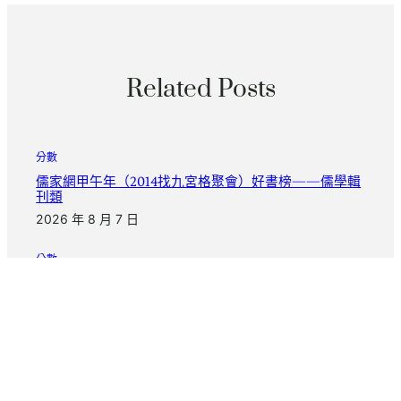
Related Posts
分數
儒家網甲午年（2014找九宮格聚會）好書榜——儒學輯
刊類
2026 年 8 月 7 日
分數
漂亮中國｜年夜漠胡楊醉游人甜心查包養網_中國網
2026 年 8 月 7 日
分數
奮“凰”于飛OSDER奧斯德台北汽車：公交一線的“新海
霞”