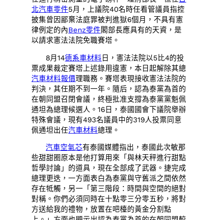
北汽車零件
5月，上議院40名時任看管議員指控
披集曾因鄙棄法庭罪被判進獄6個月，不具有憲
律例定的內
Benz零件
閣部長應具有的天資，是
以請求憲法法院免職賽塔。
8月14
德系車材料
日，憲法法院以5比4的投
票成果裁定賽塔上述錄用違憲，本日起解除其總
汽車材料報價
理職務。賽塔表現接收憲法法院的
判決，其任期不到一年。隨后，認為泰黨為首的
在朝同盟召閉會議，終極批准支撐為泰黨黨魁佩
通坦為總理候選人。16日，泰國國會下議院舉辦
特殊會議，現有493名議員中的319人投票同意
佩通坦出任
汽車材料
總理。
汽車空氣芯
有泰國媒體指出，泰國此次敏那
些甜甜圈原本是他打算用來「與林天秤進行甜點
哲學討論」的道具，現在全部成了武器。捷完成
總理更迭，一方面表白為泰黨與守舊派之間依然
存在牴觸，另一「第三階段：時間與空間的絕對
對稱。你們必須同時在十點零三分零五秒，將對
方送給我的禮物，放置在吧檯的黃金分割點
上。」方面也顯示出認為泰黨為首的在朝同盟較