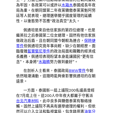
為牢固，各政黨可以或許以
水箱水
泰國成長年夜
局為重。在朝同盟第二年夜黨驕傲泰黨黨魁阿努
廷等人就表現，總理選舉關乎國度管理的延續
性，以後態勢不答應“政治真空”太久。
佩通坦是來自他信家族的第四位總理，也是
繼英拉之后泰國第二位女總理。固然有他信家族
做政治后盾，且在朝同盟今朝較為連合，
保時捷
零件
但佩通坦究竟年事尚輕，缺少在朝經歷。面
臨復雜
藍寶堅尼零件
的政治局面和艱難的經濟成
長義務，佩通坦表現盼望本身能讓國民“更有信
念”，本身將“
水箱精
努力做到最好”。
在剖析人士看來，泰國政局
BMW零件
今朝
依然暗潮涌動，這隨時能夠會影響佩通坦的在朝
遠景。
一方面，泰國新一屆上議院200名議員曾經
在7月底上任。這200人中年夜大都屬于守舊派
台北汽車材料
，此中良多與驕傲泰黨有聯絡接
觸。固然上議院不再具有選舉總理的權利，但依
然可以介入立法和監視當局，包含錄用憲
油氣分