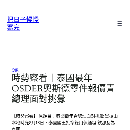
跳
至
把日子慢慢
主
要
寫完
內
容
分數
時勢察看丨泰國最年
OSDER奧斯德零件報價青
總理面對挑釁
【時勢察看】 原題目：泰國最年青總理面對挑釁 畢振山
本地時光8月18日，泰國國王批準錄用佩通坦·欽那瓦為
泰國…