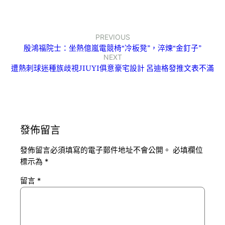
PREVIOUS
殷鴻福院士：坐熱億嵐電競椅“冷板凳”，淬煉“金釘子”
NEXT
遭熱刺球迷種族歧視JIUYI俱意豪宅設計 呂迪格發推文表不滿
發佈留言
發佈留言必須填寫的電子郵件地址不會公開。
必填欄位
標示為
*
留言
*