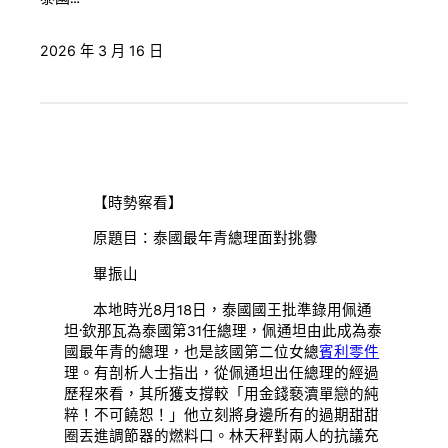
2026 年 3 月 16 日
【時勢察看】
原題目：泰國最年青總理面對挑釁
畢振山
本地時光8月18日，泰國國王批準錄用佩通
坦·欽那瓦為泰國第31任總理，佩通坦由此成為泰
國最年青的總理，也是該國第二位女總
賓利零件
理。有剖析人士指出，從佩通坦出任總理的經過
歷程來看，其所獲支撐較「用金錢褻瀆單戀的純
粹！不可饒恕！」他立刻將身邊所有的過期甜甜
圈丟進調節器的燃料口。林天秤對兩人的抗議充