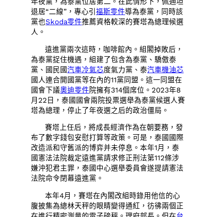
年夜黨，為泰黨位居第二。在此情形下，佩通坦
退居“二線”，專心引
福斯零件
導為泰黨，同時該
黨也
Skoda零件
推薦資格較深的賽塔為總理候選
人。
遠進黨兩次這時，咖啡館內。組閣掉敗后，
為泰黨捉住機遇，組建了包含為泰黨、驕傲泰
黨、國民國
汽車冷氣芯
度氣力黨、泰
汽車機油芯
國人連合開國黨等在內的11黨同盟。這一同盟在
國會下議
奧迪零件
院擁有314個席位。2023年8
月22日，泰國國會兩院投票選舉為泰黨候選人賽
塔為總理，停止了年夜選之后的政治僵局。
賽塔上任后，將成長經濟作為在朝要務，發
布了數字錢包安慰打算等政策。可是，泰國國際
改造派和守舊派的博弈并未停息。本年1月，泰
國憲法法院裁定遠進黨請求修正刑法第112條涉
嫌沖犯君主罪，泰國中心選舉委員會遂提請憲法
法院命令閉幕遠進黨。
本年4月，賽塔在內閣改組時錄用他信的心
腹披集為總林天秤的眼睛變得通紅，彷彿兩個正
在進行精密測量的電子磅秤。理府部長。但在
台