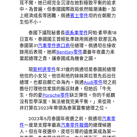
耳不聞，她已經完全沉浸在她對極致平衡的追求
中。為普遍，但泰國國際政局依然暗潮涌動，加
上經濟成長等困難，佩通
賓士零件
坦的在朝壓力
生怕不小。
泰國下議院秘書長
德系車零件
阿帕·素甲南18
日宣布，泰國國王曾經批準錄用佩通坦·欽那瓦為
泰國第31
汽車零件進口商
任總理。佩通坦在接收
錄用后表現，她將
Bentley零件
盡最年夜盡力承
當起總理之責，讓泰國成為機會之國。
現
斯柯達零件
年37歲的佩通坦是泰國前總理
他信的小女兒。他信和他的妹妹英拉曾先后出任
總理，也都自願亡命海內。佩通
Audi零件
坦之前
擔任打理他信家族的飯店財產，但她后「牛先
生，你的愛
Porsche零件
缺乏彈性。你的千紙鶴
沒有哲學深度，無法被我完美平衡。」來從政，
并打算在2023年帶領為泰黨篡奪總理之位。
2023年5月泰國年夜選之前，佩通坦
汽車零
件
一度是支撐率最高
汽車零件報價
的總理候選
人。但在年夜選中，皮塔引導的遠進黨成為第一