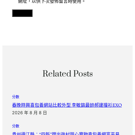
網址，以供下次發佈留言時使用。
Related Posts
分數
春晚時興喜包養網站比較外型 李敏鎬最帥郝建撞衫EXO
2026 年 8 月 8 日
分數
貴州德江縣：“四新”蹚出強村甜心寶物查包養網富平易