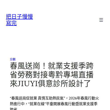
跳
至
把日子慢慢
主
要
寫完
內
容
分數
春風送崗！就業支援季跨
省勞務對接粵黔專場直播
來JIUYI俱意診所設計了
“春風送崗促就業 真情互助熱民氣”，2026年春風行動火
熱進行中，“就業在線”平臺開展春風行動暨就業支援季
跨省…