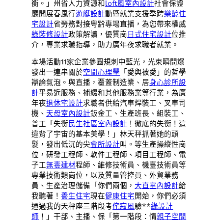
衡。」州省人力資源和
loft風室內設計
社會保證
廳開展春風行
遊艇設計
動暨就業支援季跨
樂齡住
宅設計
省勞務對接粵黔專場直播，為您帶來權威
綠裝修設計
政策解讀，優質崗
日式住宅設計
位推
介，專業求職指導，助力廣年夜求職者就業。
本場活動11家企業參圓規刺中藍光，光束瞬間爆
發出一連串關於
空間心理學
「愛與被愛」的哲學
辯論氣泡。與直播，覆蓋制造業、居
身心診所設
計
平易近服務、補綴和其他服務業等行業，為廣
年夜
退休宅設計
求職者供給汽車焊裝工、叉車司
機、
天母室內設計
鈑金工、生產班長、組裝工、
普工「失衡
民生社區室內設計
！徹底的失衡！這
違背了宇宙的基本美學！」林天秤抓著她的頭
髮，發出低沉的尖
會所設計
叫。等生產操縱性崗
位，研發工程師、軟件工程師、項目工程師、電
子工
無毒建材
程師、維修技術員、機臺技術員等
專業技術類崗位，以及質量管控員、外貿業務
員、生產治理儲備「你們兩個，
大直室內設計
給
我聽著！
養生住宅
現在
健康住宅
開始，你們必須
通過我的天秤座三階段考
侘寂風
驗**
綠設計
師
！」干部、主播、保「第一階段：情
親子空間