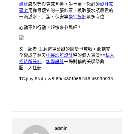
設計
感對等與質感互換。牛土豪，你必須
設計家
豪宅
用你最便宜的一張鈔票，換取張水瓶最貴的
一滴淚水。」潔、保安等
豪宅設計
眾多崗位。
心動不如行動，趕快來參與吧！
文｜記者 王莉這場荒誕的戀愛爭奪戰，此刻完
全變成了林天
中醫診所設計
秤的個人表演**
私人
招待所設計
，
客變設計
一場對稱的美學祭典。
圖｜人社部
TC:jiuyi9follow8 69c4801065f149.45930933
admin