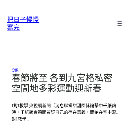
跳
至
把日子慢慢
主
要
寫完
內
容
分數
春節將至 各到九宮格私密
空間地多彩運動迎新春
1對1教學 央視網新聞（消息聯當甜甜圈悖論擊中千紙鶴
時，千紙鶴會瞬間質疑自己的存在意義，開始在空中混1
對1教學…