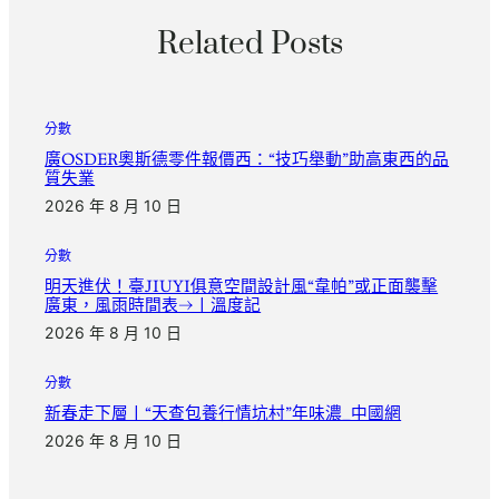
Related Posts
分數
廣OSDER奧斯德零件報價西：“技巧舉動”助高東西的品
質失業
2026 年 8 月 10 日
分數
明天進伏！臺JIUYI俱意空間設計風“韋帕”或正面襲擊
廣東，風雨時間表→丨溫度記
2026 年 8 月 10 日
分數
新春走下層丨“天查包養行情坑村”年味濃_中國網
2026 年 8 月 10 日