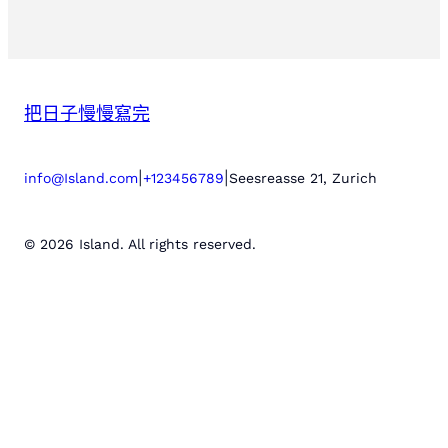
把日子慢慢寫完
|
|
info@Island.com
+123456789
Seesreasse 21, Zurich
© 2026 Island. All rights reserved.