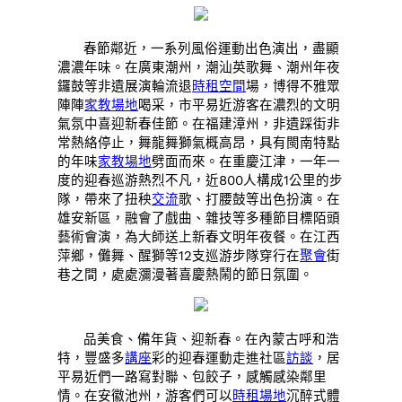
春節鄰近，一系列風俗運動出色演出，盡顯
濃濃年味。在廣東潮州，潮汕英歌舞、潮州年夜
鑼鼓等非遺展演輪流退
時租空間
場，博得不雅眾
陣陣
家教場地
喝采，市平易近游客在濃烈的文明
氣氛中喜迎新春佳節。在福建漳州，非遺踩街非
常熱絡停止，舞龍舞獅氣概高昂，具有閩南特點
的年味
家教場地
劈面而來。在重慶江津，一年一
度的迎春巡游熱烈不凡，近800人構成1公里的步
隊，帶來了扭秧
交流
歌、打腰鼓等出色扮演。在
雄安新區，融會了戲曲、雜技等多種節目標陌頭
藝術會演，為大師送上新春文明年夜餐。在江西
萍鄉，儺舞、醒獅等12支巡游步隊穿行在
聚會
街
巷之間，處處瀰漫著喜慶熱鬧的節日氛圍。
品美食、備年貨、迎新春。在內蒙古呼和浩
特，豐盛多
講座
彩的迎春運動走進社區
訪談
，居
平易近們一路寫對聯、包餃子，感觸感染鄰里
情。在安徽池州，游客們可以
時租場地
沉醉式體