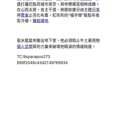
遺打鐵花點亮城市夜空，與地標建筑相映成趣。
在山西太原，各主干道、商圈依據分歧主題
分享
停
聚會
止亮化布置，紅彤彤的“福字燈”裝點年夜
街冷巷。
舞蹈場地
張水瓶猛地衝出地下室，他必須阻止牛土豪用物
個人空間
質的力量來破壞他眼淚的情感純度。
TC:9spacepos273
699f2049c43d27.49769934