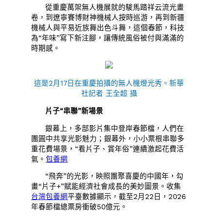
從重慶萬架無人機展就的駿馬踏祥云流光畫
卷，到遼寧賽博財神機械人按時巡游，再到新疆
機械人與平易近族舞出色斗舞，這個春節，科技
為“年味”寫下新注腳，讓傳統風俗被付與滿滿的
時期感。
這是2月17日在重慶拍攝的無人機燈光秀。新華
社記者 王全超 攝
片子“串聯”新場景
銀幕上，多部影片集中登岸春節檔，人們在
團圓中共享光影魅力；銀幕外，小小票根串聯多
重花費場景，“看片子、賞年俗”連續激起花費活
氣。
包養網
“飛奔”的光影，映照團聚喜慶的中國年，勾
畫“片子+”賦能經濟社會成長的美妙圖景。收集
台灣包養網
平臺數據顯示，截至2月22日，2026
年春節檔總票房衝破50億元。