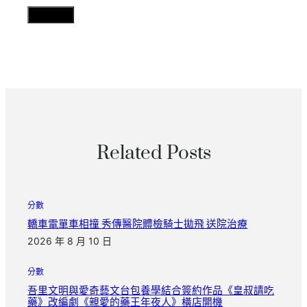
Related Posts
分數
轎車電單車相撞 秀傳醫院體檢騎士拋飛 送院治療
2026 年 8 月 10 日
分數
吾里文明與愛奇藝文台包養學結合簽約作品《皇叔請吃
藥》改編劇《親愛的藥王年夜人》橫店開機