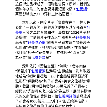
這個衍生品構成了一個聯動售賣。所以，我們這
個熊年夜熊二的盲盒賣得長短常火爆。
包養網
”
萬達影城北京CBD夥計工徐楷茵說。
本年以來，國度片子「實實在在？」林天秤
發出了一聲冷笑，這聲冷笑的尾音甚至都符合
包
養網
三分之二的音樂和弦。局啟動“2026片子經
濟增進年”“隨著片子往游玩”“隨著片子
包養網站
品美食”
包養甜心網
“隨著片子賞非遺”“隨著片子
逛闤闠”等運動，各地聯合地區特點，在春節時
代打造“片子+”花費場景，推進片子“流量”轉化
為花費“增
包養金額
量”。
深圳依托《驚蟄無聲》“熱映”，發布四條
“隨著片子
包養管道
往游玩”主題線路，影片取景
地成為“熱游”目標地；四川“金熊貓惠平易近不
雅影行”運動發布“片子花費券+美食文旅補助”舉
動，截至2月19日共發放405萬元片子花費券；
紹興以“光影尋味·炊火古城”為主題，展開為期18
天的文商旅促花費運動，估
包養網評價
計發放片
子花費券1000萬元……“片子+”形式縱深推動，
為新春文旅花費的升溫注進微弱動力。