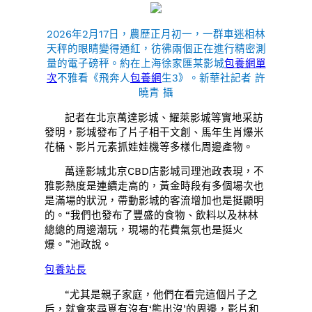
2026年2月17日，農歷正月初一，一群車迷相林
天秤的眼睛變得通紅，彷彿兩個正在進行精密測
量的電子磅秤。約在上海徐家匯某影城
包養網單
次
不雅看《飛奔人
包養網
生3》。新華社記者 許
曉青 攝
記者在北京萬達影城、耀萊影城等實地采訪
發明，影城發布了片子相干文創、馬年生肖爆米
花桶、影片元素抓娃娃機等多樣化周邊產物。
萬達影城北京CBD店影城司理池政表現，不
雅影熱度是連續走高的，黃金時段有多個場次也
是滿場的狀況，帶動影城的客流增加也是挺顯明
的。“我們也發布了豐盛的食物、飲料以及林林
總總的周邊潮玩，現場的花費氣氛也是挺火
爆。”池政說。
包養站長
“尤其是親子家庭，他們在看完這個片子之
后，就會來尋覓有沒有‘熊出沒’的周邊，影片和