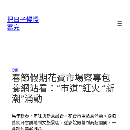
跳
至
把日子慢慢
主
要
寫完
內
容
分數
春節假期花費市場察專包
養網站看：“市道”紅火 “新
潮”涌動
馬年新春，年味與新意融合，花費市場熱意涌動。從包
養網滑雪勝地到文旅景區，從影院銀幕到商超闤闠，一
系列包養新潮花…