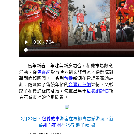
馬年新春，年味與新意融合，花費市場熱意
涌動。從
包養網
滑雪勝地到文旅景區，從影院銀
幕到商超闤闠，一系列
包養
新潮花費場景蓬勃鼓
起，既延續了傳統年俗的
台灣包養網
溫情，又彰
顯了花費進級的活氣，勾畫出馬年
包養網評價
新
春花費市場的全新圖景。
2月22日，
包養故事
游客在楊柳青古鎮游玩。新
華
甜心花園
社記者 趙子碩 攝