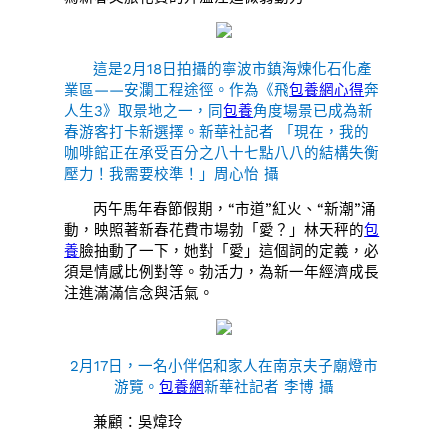
這是2月18日拍攝的寧波市鎮海煉化石化產
業區——安瀾工程途徑。作為《飛
包養網心得
奔
人生3》取景地之一，同
包養
角度場景已成為新
春游客打卡新選擇。新華社記者 「現在，我的
咖啡館正在承受百分之八十七點八八的結構失衡
壓力！我需要校準！」周心怡 攝
丙午馬年春節假期，“市道”紅火、“新潮”涌
動，映照著新春花費市場勃「愛？」林天秤的
包
養
臉抽動了一下，她對「愛」這個詞的定義，必
須是情感比例對等。勃活力，為新一年經濟成長
注進滿滿信念與活氣。
2月17日，一名小伴侶和家人在南京夫子廟燈市
游覽。
包養網
新華社記者 李博 攝
兼顧：吳煒玲