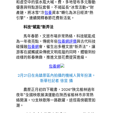
和虛空中的張水瓶大喊。費，多地發布多元聯動
優惠與特點游玩套餐，不竭延長“冰雪活動+”財
產鏈，將冰雪“冷
包養
資本”轉化為沐日經濟“熱
引擎”，連續開釋春節花費新活氣。
科技“賦能”新弄法
馬年春節，文旅市場非常熱絡，科技賦能成
為一年夜亮點。傳統年俗
包養網評價
與古代科技
碰撞融
包養網
會，催生出多種文旅“新弄法”，讓
游客在感觸感染傳統文明底蘊的同時，體驗到紛
歧樣的新春樂趣，推進文旅花費提質進級。
包養網
2月21日在烏鎮景區內拍攝的機械人賀年扮演。
新華社記者 徐昱 攝
農歷正月初四下戰書，2026“陜北榆林過年
夜年”全國秧歌展演運動在陜西省榆林市非常熱
絡開演。12支秧歌隊一路歡躍，途徑兩傍觀眾如
潮。