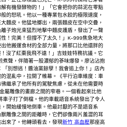
溶解有機發酵物的！」「它會把你的蒜泥在零點
仰般的怒吼。他以一種專業包水餃的極限速度，
巨大麵皮。他猛地擲出，兩張麵皮在空中交疊，
色離子炮光束猛烈地擊中麵皮護盾，發出了一聲
！完美！但撐不了太久！」K-999焦急地大
使出他搬運食材的全部力量，將那口比他還胖的
礎！沒了紅棗我飛不遠！」吉娃娃特務抗議。它
煎煮聲，伴隨著一股濃郁的蔘味爆發。廖沾沾抱
：「別想逃！醬油黨餘孽！我會追上你！」店內
酸的混亂中，拉開了帷幕。《平行泊車維度：車
彷彿繼承了他所有的駕駛焦慮，從未在他需要時
金屬雕像的畫廊之間的窄巷。一個看起來比他
將車子打了倒檔。他的車載語音系統發出了令人
告，開始緩慢地倒車。他最討厭的不是語音系
角獸雕像之間的距離時，它們卻像兩片羞澀的耳
跳出來了。他轉頭看去，發現
新竹 高血壓
那座高