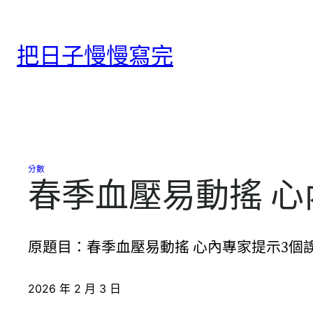
跳
至
把日子慢慢寫完
主
要
內
容
分數
春季血壓易動搖 
原題目：春季血壓易動搖 心內專家提示3個誤
2026 年 2 月 3 日