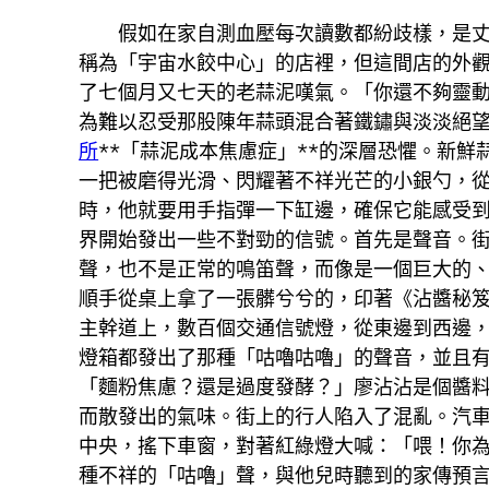
假如在家自測血壓每次讀數都紛歧樣，是
稱為「宇宙水餃中心」的店裡，但這間店的外
了七個月又七天的老蒜泥嘆氣。「你還不夠靈
為難以忍受那股陳年蒜頭混合著鐵鏽與淡淡絕
所
**「蒜泥成本焦慮症」**的深層恐懼。新
一把被磨得光滑、閃耀著不祥光芒的小銀勺，
時，他就要用手指彈一下缸邊，確保它能感受到
界開始發出一些不對勁的信號。首先是聲音。
聲，也不是正常的鳴笛聲，而像是一個巨大的
順手從桌上拿了一張髒兮兮的，印著《沾醬秘
主幹道上，數百個交通信號燈，從東邊到西邊
燈箱都發出了那種「咕嚕咕嚕」的聲音，並且
「麵粉焦慮？還是過度發酵？」廖沾沾是個醬
而散發出的氣味。街上的行人陷入了混亂。汽
中央，搖下車窗，對著紅綠燈大喊：「喂！你
種不祥的「咕嚕」聲，與他兒時聽到的家傳預