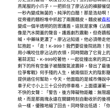
燕尾服的小爪子，一把抓住了廖沾沾的褲腳催
一秒內變成無菌的、純淨的白醋！那是浩劫啊
從旁邊的麵粉堆中抓起了兩團麵皮。麵皮被
森
變成一個半透明的防禦護盾。這就是家傳《沾
像是汽水開蓋的聲音。護盾劇烈震動，但奇蹟般
喊，中藥味更濃了。廖沾沾知道，他必須帶走
缸抱起。「走！K-999！我們要從後院逃跑
用小嘴咬住廖沾沾的衣領，同時開啟了它背上
著蒜泥缸、K-999咬著他，一起從撞出來的洞
剩下的所有空盤子被醋酸氣波震碎，發出了最
位爭奪戰》何手殘的人生，被兩個巨大的陰影
提供過任何幫助。今天，他面臨的是城市傳說
車子尺寸小上三十公分的停車格，上面還灑著
不快的女聲：「警告，後方障礙物距離：無限
統，而是那兩塊永遠在關鍵時刻自動收折的後
朵一樣，優雅地縮了回去。同時發出低語：「