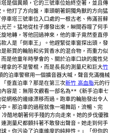
車塔是個異類，它的三號車位始終空著，並且傳
次。他打了方向盤，車頭朝著銅獨角獸的方向猛
了停車塔三號車位入口處的一根古老、佈滿苔蘚
色光芒。猛地從柱子爆發出來，瞬間吞噬了何手
天旋地轉，等他回過神來，他的車子竟然垂直停
落款人是「倒車王」。他趕緊從車窗探出頭，發
像是新買的輪胎和劣質香水的混合物，而重力似
，而是他童年時學會的、關於泊車口訣的魔性兒
手裡拿的不是警棍，而是長長的測量尺和巨大
竹
頭的泊車警察用一個擴音器大喊，聲音充滿機械
。「垂直泊車？那是在第三次
新竹 高血脂
元的行
內容是：無限次觀看一部名為**《新手泊車七
地從網格的邊緣漂移而過。跑車的輪胎發出令人
格中。那泊車的過程就像一場舞蹈，流暢、完
，冷酷地朝著何手殘的方向走來。她的步伐優雅
，連測量尺都顫抖著不敢發出聲音。她走到何手
線球。你污染了泊車維度的純粹性。」「但你的