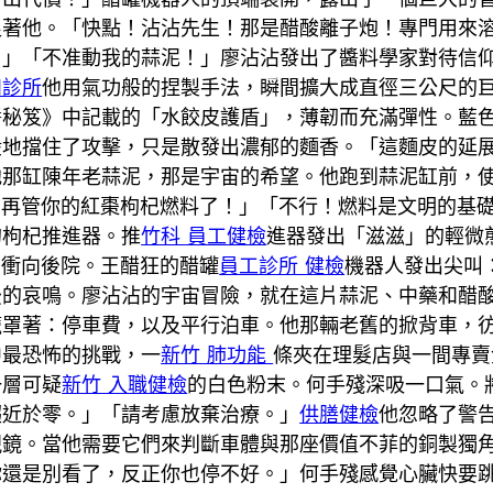
促著他。「快點！沾沾先生！那是醋酸離子炮！專門用來
！」「不准動我的蒜泥！」廖沾沾發出了醬料學家對待信
和診所
他用氣功般的捏製手法，瞬間擴大成直徑三公尺的
醬秘笈》中記載的「水餃皮護盾」，薄韌而充滿彈性。藍
地擋住了攻擊，只是散發出濃郁的麵香。「這麵皮的延展性
他那缸陳年老蒜泥，那是宇宙的希望。他跑到蒜泥缸前，
！別再管你的紅棗枸杞燃料了！」「不行！燃料是文明的基
的枸杞推進器。推
竹科 員工健檢
進器發出「滋滋」的輕微
口衝向後院。王醋狂的醋罐
員工診所 健檢
機器人發出尖叫
後的哀鳴。廖沾沾的宇宙冒險，就在這片蒜泥、中藥和醋
籠罩著：停車費，以及平行泊車。他那輛老舊的掀背車，
中最恐怖的挑戰，一
新竹 肺功能
條夾在理髮店與一間專賣
一層可疑
新竹 入職健檢
的白色粉末。何手殘深吸一口氣。
趨近於零。」「請考慮放棄治療。」
供膳健檢
他忽略了警
視鏡。當他需要它們來判斷車體與那座價值不菲的銅製獨
你還是別看了，反正你也停不好。」何手殘感覺心臟快要