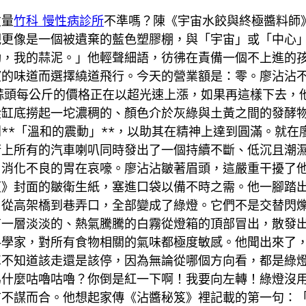
丈量
竹科 慢性病診所
不準嗎？陳《宇宙水餃與終極醬料師
觀更像是一個被遺棄的藍色塑膠棚，與「宇宙」或「中心
動，我的蒜泥。」他輕聲細語，彷彿在責備一個不上進的
望的味道而選擇繞道飛行。今天的營業額是：零。廖沾沾
鮮蒜頭每公斤的價格正在以超光速上漲，如果再這樣下去
從缸底撈起一坨濃稠的、顏色介於灰綠與土黃之間的發酵
**「溫和的震動」**，以助其在精神上達到圓滿。就
街上所有的汽車喇叭同時發出了一個持續不斷、低沉且潮
、消化不良的胃在哀嚎。廖沾沾皺著眉頭，這嚴重干擾了
笈》封面的皺衛生紙，塞進口袋以備不時之需。他一腳踏
，從高架橋到巷弄口，全部變成了綠燈。它們不是交替閃
有一層淡淡的、熱氣騰騰的白霧從燈箱的頂部冒出，散發
料學家，對所有食物相關的氣味都極度敏感。他聞出來了
車不知道該走還是該停，因為無論從哪個方向看，都是綠
為什麼咕嚕咕嚕？你倒是紅一下啊！我要向左轉！綠燈沒
言不謀而合。他想起家傳《沾醬秘笈》裡記載的第一句：