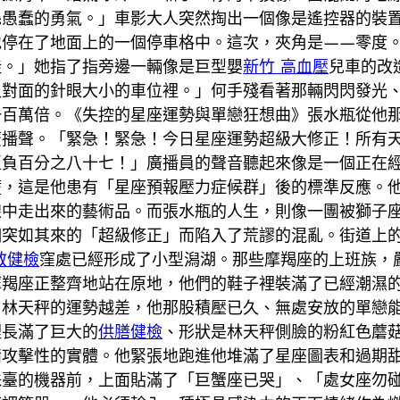
絲愚蠢的勇氣。」車影大人突然掏出一個像是遙控器的裝
地停在了地面上的一個停車格中。這次，夾角是——零度
徒。」她指了指旁邊一輛像是巨型嬰
新竹 高血壓
兒車的改
入對面的針眼大小的車位裡。」何手殘看著那輛閃閃發光
一百萬倍。《失控的星座運勢與單戀狂想曲》張水瓶從他
廣播聲。「緊急！緊急！今日星座運勢超級大修正！所有
至負百分之八十七！」廣播員的聲音聽起來像是一個正在
慌，這是他患有「星座預報壓力症候群」後的標準反應。
線中走出來的藝術品。而張水瓶的人生，則像一團被獅子
個突如其來的「超級修正」而陷入了荒謬的混亂。街道上
教健檢
窪處已經形成了小型潟湖。那些摩羯座的上班族，
摩羯座正整齊地站在原地，他們的鞋子裡裝滿了已經潮濕
。林天秤的運勢越差，他那股積壓已久、無處安放的單戀
裡長滿了巨大的
供膳健檢
、形狀是林天秤側臉的粉紅色蘑
備攻擊性的實體。他緊張地跑進他堆滿了星座圖表和過期
珠臺的機器前，上面貼滿了「巨蟹座已哭」、「處女座勿