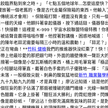
水餃臨界點到來之時。」「七點五個地球年…怎麼這麼快
裡放著一個老舊的、像是古代金屬保險箱的東西。他輸入
的傳統派才會用）。保險箱打開，裡面沒有黃金，只有一
菜一樣的天線。他顫抖著拿起儀器，按下通話鈕。儀器發
！快接聽！這裡是 K-999！宇宙水餃聯盟特級特務！
朵被這聲音震得嗡嗡作響，他捏著對講機，困惑地喊道：
的陳年老蒜泥需要每隔三小時的溫和震動！」「蒜泥？」對
正在彎曲！**
竹科 健檢
我們的推進器快沒紅棗了！快！
要帶上他最珍愛的那把銀勺時，外面的牆壁傳來一聲巨大
上揹著一個像是小型瓦斯桶的東西，桶上用毛筆寫著「極
它的小短腿站得筆直，戴著白色手套的爪子優雅地一揮：「
音未落，一股極致尖銳、刺鼻的酸氣猛地從
新竹 職業醫學
之九十九點九九的醋，才是真理！」廖沾沾知道，這是他
一個狂妄的影子佔滿了那扇被撞破的牆門邊緣，光線一瞬
白色醋霧。它身上掛著「醋狂派大勝利」的霓虹燈牌，閃
得像是磨砂紙。「廖沾沾！你那充滿腐敗氣味的蒜泥，是
出代價！」醋罐機器人的頂端裂開，露出了一個巨大的管口