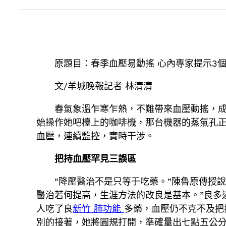
原題目：春季血壓易動搖
心內專家提示3
文/羊城晚報記者 林清清
春氣象溫乍寒乍熱，不難帶來血壓動搖，成
始操作她吧檯上的咖啡機，那台機器的蒸氣孔
血壓，連續監控，實時干涉。
把持血壓罕見三誤區
“降壓醫治不是只等于吃藥。”陳魯原傳授
醫治若何提高，生涯方法的改良是基本。”良多
人吃了良
新竹 肺功能
多藥，血壓仍不克不及把
別的接著，她將圓規打開，準確量出七點五公