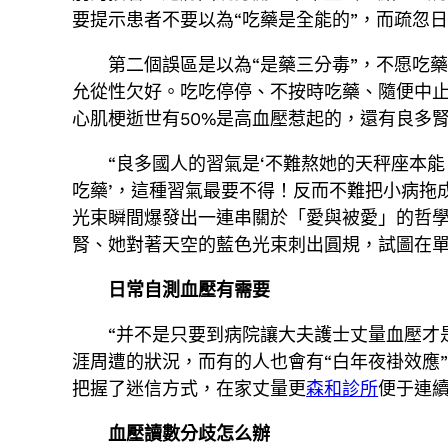
要提示患者不要以為“吃藥是全能的”，而疏忽
第二個誤區是以為“是藥三分毒”，不愿吃
允從性欠好。吃吃停停、不按時吃藥、隨便中止
心肌梗逝世有50%是高血壓惹起的，還有良多
“良多國人的習氣是‘不難熬她的天秤座本
吃藥’，這種習氣最要不得！反而不難把小病拖
光束瞬間爆發出一連串關於「愛與被愛」的哲學
腎、她對著天空的藍色光束刺出圓規，試圖在
日常自測血壓有需要
“并不是只要到病院讓大夫護士丈量血壓才
涯周遭的狀況，而有的人也會有“白年夜褂效應
把握了迷信方式，在家丈量更
森和診所
便于連
血壓讀數分歧怎么辦