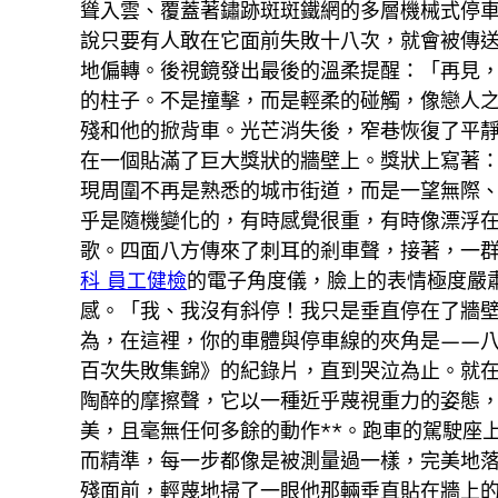
聳入雲、覆蓋著鏽跡斑斑鐵網的多層機械式停
說只要有人敢在它面前失敗十八次，就會被傳
地偏轉。後視鏡發出最後的溫柔提醒：「再見
的柱子。不是撞擊，而是輕柔的碰觸，像戀人
殘和他的掀背車。光芒消失後，窄巷恢復了平
在一個貼滿了巨大獎狀的牆壁上。獎狀上寫著
現周圍不再是熟悉的城市街道，而是一望無際
乎是隨機變化的，有時感覺很重，有時像漂浮
歌。四面八方傳來了刺耳的剎車聲，接著，一
科 員工健檢
的電子角度儀，臉上的表情極度嚴
感。「我、我沒有斜停！我只是垂直停在了牆
為，在這裡，你的車體與停車線的夾角是——八
百次失敗集錦》的紀錄片，直到哭泣為止。就
陶醉的摩擦聲，它以一種近乎蔑視重力的姿態
美，且毫無任何多餘的動作**。跑車的駕駛座
而精準，每一步都像是被測量過一樣，完美地
殘面前，輕蔑地掃了一眼他那輛垂直貼在牆上