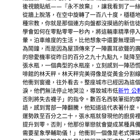
後視鏡貼紙——『永不放棄』，讓我看到了一
從牆上脫落，在空中旋轉了一百八十度，穩穩
種宗教，你就是那個連方向盤都沒摸過的新信
學會如何在零點零零一秒內，將這輛車精準停
暈。泊車維度的生活，比他想象中還要無理頭
為鬧鐘，而是因為屋頂傳來了一陣震耳欲聾的
的戀愛機率從昨日的百分之九十九點九，陡降
張水瓶，一個典型的水瓶座，立刻感到一陣恐
啡館的林天秤。林天秤完美得像是從黃金分割
他衝到窗邊，往外看去。整座城市已經因為這
淚，他們無法停止地哭泣，導致城市低
新竹 公
否則將失去襪子」的指令。數百名西裝筆挺的
語，感到胃部一陣翻騰，他知道這代表著什麼
運勢跌至百分之二十，張水瓶就發現他的廚房
提升到零。否則，他那份單戀就會變成某種具
需要星象學輔助儀！」他衝到一個像是老式彈