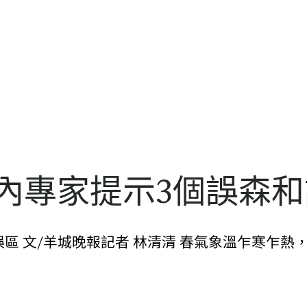
心內專家提示3個誤森
區 文/羊城晚報記者 林清清 春氣象溫乍寒乍熱