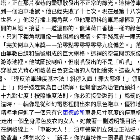
車塔，正在那片窄巷的盡頭散發出不正常的綠光。這棟停
送到一個泊車地獄。他已經失敗了十七次。現在是第十八
，世界。」他沒有撞上獨角獸，但他那顫抖的車尾卻擦到
之間的耳語。接著，一道濃郁的、像薄荷口香糖一樣的綠
靜，只剩下獨角獸雕像一臉困惑的表情。何手殘感覺一陣
：「完美倒車入庫獎——第零點零零零零零九度偏差。」
、由無數白線和編號組成的巨大網格。這裡的空氣聞起來
在游泳池裡。他試圖按喇叭，但喇叭發出的不是「叭叭」
群穿著反光背心和戴著白色安全帽的人朝他衝來。這些人
肅。「違反泊車維度基本法！斜停入庫！罪大惡極！」領
壁上！」何手殘趕緊為自己辯解，但聲音因為恐懼而顫抖
十九點七度！按照維度法則，你必須接受懲罰！」懲罰的
在這時，一輛像是從科幻電影裡開出來的黑色跑車，優雅
，精準地停進了一個只有它
康德診所
車身尺寸寬度的停車
上走出一個全身黑色皮衣的女人，她戴著一副透明護目鏡
落在網格線上。「車影大人！」泊車警察們立刻立正站好
的掀背車，語氣冰冷。「新手，你的車技像一團混亂的毛