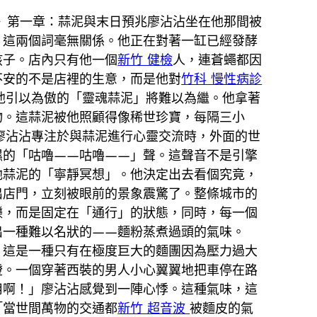
》第一章：蒜泥與末日預兆廖沾沾坐在他那間被
」這兩個詞毫無關係。他正在對著一缸已經發酵
孩子。店內只有他一個
新竹 健檢
人，連蒼蠅都因
不安的不是店裡的生意，而是他對
竹科 慢性病診
，他引以為傲的「靈魂蒜泥」將難以為繼。他拿著
物。這蒜泥被他照顧得像稀世珍寶，每隔三小
在廖沾沾專注於與蒜泥進行心靈交流時，外面的世
濕的「咕嚕——咕嚕——」聲。這聲音不是引擎
他蒜泥的「寧靜冥想」。他決定出去看個究竟，
出店門，立刻被眼前的景象震驚了。整條城市的
爍，而是固定在「通行」的狀態，同時，每一個
出一種難以名狀的——麵粉蒸煮過頭的氣味。
，這是一種只有在極度巨大的麵團因為壓力過大
燈。一個穿著西裝的男人小心翼翼地把車停在路
用啊！」廖沾沾感覺到一陣心悸。這種氣味，這
「當世間萬物的交通都
新竹 超音波
被麵皮的氣