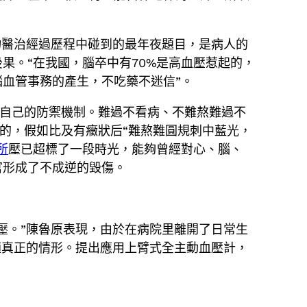
物醫治經過歷程中碰到的最年夜題目，是病人的
果。“在我國，腦卒中有70%是高血壓惹起的，
腦血管事務的產生，不吃藥不迷信”。
護自己的防禦機制。難過不看病、不難熬難過不
的，假如比及有癥狀后“難熬難圓規刺中藍光，
所
壓已超標了一段時光，能夠曾經對心、腦、
官形成了不成逆的毀傷。
壓。”陳魯原表現，由於在病院里離開了日常生
適真正的情形。提出應用上臂式全主動血壓計，