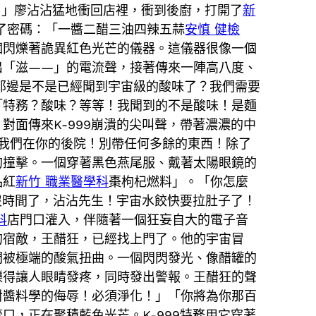
？」廖沾沾猛地衝回店裡，衝到後廚，打開了
新
了密碼：「一醬二醋三油四辣五蒜
安慎 健檢
個閃爍著詭異紅色光芒的儀器。這儀器很像一個
出「滋——」的電流聲，接著傳來一陣高八度、
你那邊是不是已經聞到宇宙級的酸味了？我們需要
「特務？酸味？等等！我聞到的不是酸味！是麵
面傳來K-999崩潰的尖叫聲，帶著濃濃的中
我們在你的後院！別帶任何多餘的東西！除了
的撞擊。一個穿著黑色燕尾服、戴著太陽眼鏡的
品紅
新竹 職業醫學科
棗枸杞燃料」。「你怎麼
沒時間了，沾沾先生！宇宙水餃快要拉肚子了！
科
店門口灌入，伴隨著一個狂妄自大的電子音
的宿敵，王醋狂，已經找上門了。他的宇宙冒
間被極端的酸氣扭曲。一個閃閃發光、像醋罐的
爍得讓人眼睛發疼，同時發出警報。王醋狂的聲
對醬料學的侮辱！必須淨化！」「你將為你那百
，正在聚積藍色光芒。K-999特務用它穿著