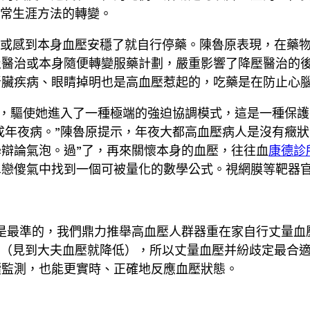
日常生涯方法的轉變。
藥或感到本身血壓安穩了就自行停藥。陳魯原表現，在藥
醫治或本身隨便轉變服藥計劃，嚴重影響了降壓醫治的後
腎臟疾病、眼睛掉明也是高血壓惹起的，吃藥是在防止心
能，驅使她進入了一種極端的強迫協調模式，這是一種保
成年夜病。”陳魯原提示，年夜大都高血壓病人是沒有癥狀
辯論氣泡。過”了，再來關懷本身的血壓，往往血
康德診
單戀傻氣中找到一個可被量化的數學公式。視網膜等靶器
是最準的，我們鼎力推舉高血壓人群器重在家自行丈量血
”（見到大夫血壓就降低），所以丈量血壓并紛歧定最合
續監測，也能更實時、正確地反應血壓狀態。