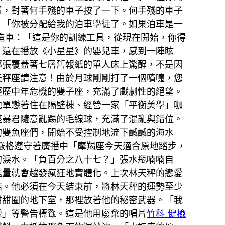
置，對著何手殘的車子按了一下。何手殘的車子
。「你被分配給我的泊車學徒了。如果泊車是一
造車：「這是你的訓練工具，從現在開始，你得
、還在播放《小星星》的嬰兒車，感到一陣眩
那張覆蓋著七層舊報紙的單人床上驚醒，不是因
天秤座請注意！由於月球剛剛打了一個噴嚏，您
經歷中年危機的雙子座，充滿了戲劇性的絕望。
他單戀著住在隔壁棟、經營一家「平衡美學」咖
座暴君隨意亂踢的毛線球，充滿了混亂與錯位。
的雙魚座們，開始不受控制地流下鹹鹹的海水
嚴格遵守著廣播中「摩羯座今天適合原地踏步，
的淚水。「負百分之八十七？」張水瓶喃喃自
能量就會越發瘋狂地實體化。上次林天秤的戀愛
菇。他必須在今天結束前，將林天秤的運勢至少
甜甜圈的地下室，那裡放著他的秘密武器。「我
碰」等警告標籤。這是他用廢棄的唱片
竹科 健檢