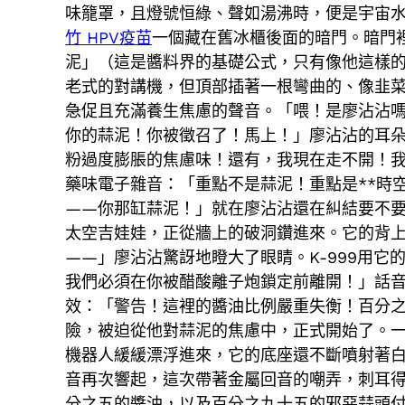
味籠罩，且燈號恒綠、聲如湯沸時，便是宇宙
竹 HPV疫苗
一個藏在舊冰櫃後面的暗門。暗門
泥」（這是醬料界的基礎公式，只有像他這樣
老式的對講機，但頂部插著一根彎曲的、像韭
急促且充滿養生焦慮的聲音。「喂！是廖沾沾嗎
你的蒜泥！你被徵召了！馬上！」廖沾沾的耳
粉過度膨脹的焦慮味！還有，我現在走不開！我
藥味電子雜音：「重點不是蒜泥！重點是**時空
——你那缸蒜泥！」就在廖沾沾還在糾結要不
太空吉娃娃，正從牆上的破洞鑽進來。它的背
——」廖沾沾驚訝地瞪大了眼睛。K-999用
我們必須在你被醋酸離子炮鎖定前離開！」話
效：「警告！這裡的醬油比例嚴重失衡！百分
險，被迫從他對蒜泥的焦慮中，正式開始了。
機器人緩緩漂浮進來，它的底座還不斷噴射著
音再次響起，這次帶著金屬回音的嘲弄，刺耳
分之五的醬油，以及百分之九十五的邪惡蒜頭付