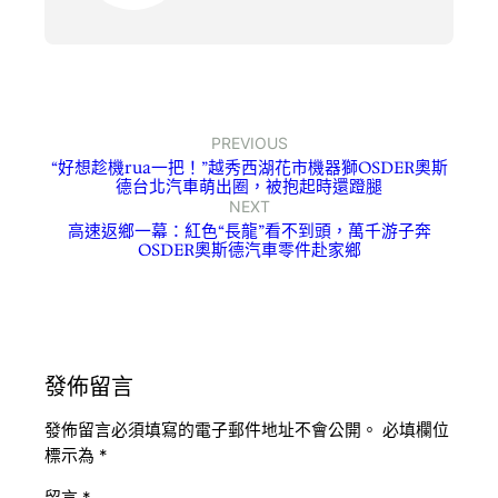
PREVIOUS
“好想趁機rua一把！”越秀西湖花市機器獅OSDER奧斯
德台北汽車萌出圈，被抱起時還蹬腿
NEXT
高速返鄉一幕：紅色“長龍”看不到頭，萬千游子奔
OSDER奧斯德汽車零件赴家鄉
發佈留言
發佈留言必須填寫的電子郵件地址不會公開。
必填欄位
標示為
*