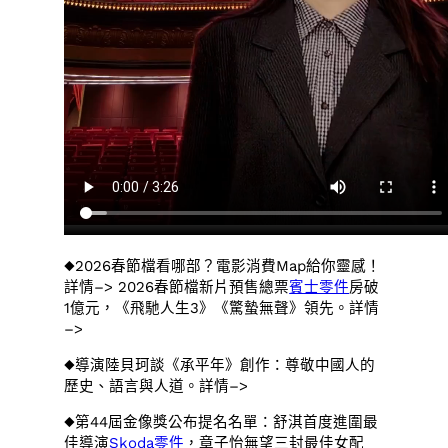
◆2026春節檔看哪部？電影消費Map給你靈感！
詳情–> 2026春節檔新片預售總票
賓士零件
房破
1億元，《飛馳人生3》《驚蟄無聲》領先。詳情
–>
◆導演陸貝珂談《承平年》創作：尊敬中國人的
歷史、語言與人道。詳情–>
◆第44屆金像獎公布提名名單：舒淇首度進圍最
佳導演
Skoda零件
，章子怡無望三封最佳女配