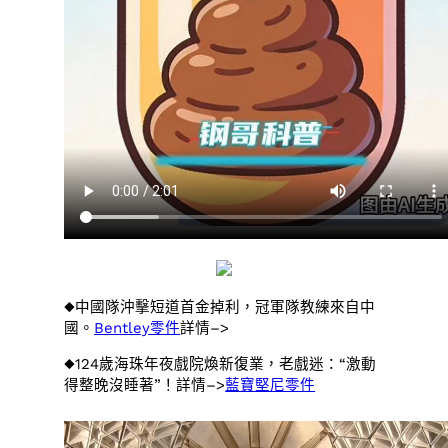
◆中國隊沖擊短道首金掉利，冠軍隊教練來自中
國。
Bentley零件
詳情–>
◆124歲海珠年夜戲院煥新復業，老戲迷：“激動
得整晚沒睡著”！詳情–>
藍寶堅尼零件