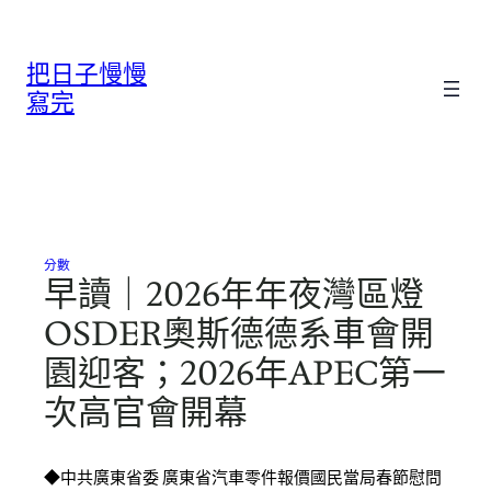
跳
至
把日子慢慢
主
要
寫完
內
容
分數
早讀｜2026年年夜灣區燈
OSDER奧斯德德系車會開
園迎客；2026年APEC第一
次高官會開幕
◆中共廣東省委 廣東省汽車零件報價國民當局春節慰問