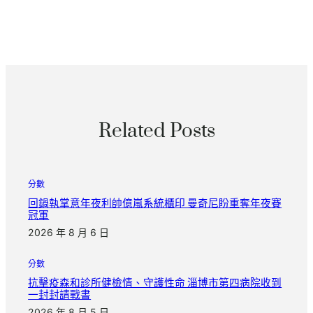
Related Posts
分數
回鍋執掌意年夜利帥億嵐系統櫃印 曼奇尼盼重奪年夜賽
冠軍
2026 年 8 月 6 日
分數
抗擊疫森和診所健檢情、守護性命 淄博市第四病院收到
一封封請戰書
2026 年 8 月 5 日