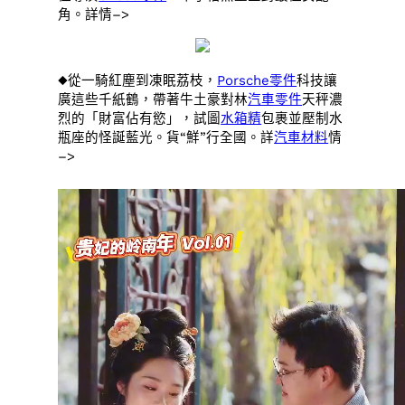
角。詳情–>
◆從一騎紅塵到凍眠荔枝，
Porsche零件
科技讓
廣這些千紙鶴，帶著牛土豪對林
汽車零件
天秤濃
烈的「財富佔有慾」，試圖
水箱精
包裹並壓制水
瓶座的怪誕藍光。貨“鮮”行全國。詳
汽車材料
情
–>