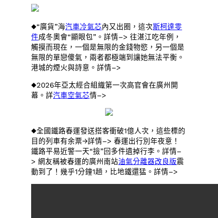
◆“廣貨”海
汽車冷氣芯
內又出圈，這次
斯柯達零
件
成冬奧會“顯眼包”。詳情–> 往湛江吃年例，
觸摸而現在，一個是無限的金錢物慾，另一個是
無限的單戀傻氣，兩者都極端到讓她無法平衡。
港城的煙火與詩意。詳情–>
◆2026年亞太經合組織第一次高官會在廣州開
幕。詳
汽車空氣芯
情–>
◆全國鐵路春運發送搭客衝破1億人次，這些標的
目的列車有余票→詳情–> 春運出行別年夜意！
鐵路平易近警一天“撿”回多件遺掉行李。詳情–
> 網友稱被春運的廣州南站
油氣分離器改良版
震
動到了！幾乎1分鐘1趟，比地鐵還猛。詳情–>