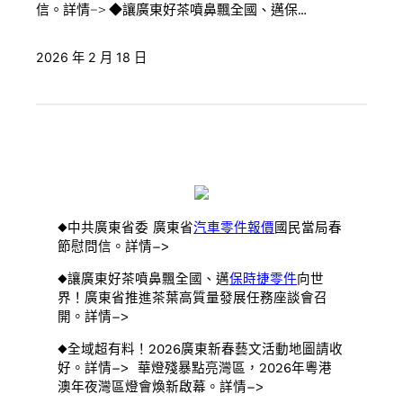
信。詳情–> ◆讓廣東好茶噴鼻飄全國、邁保…
2026 年 2 月 18 日
◆中共廣東省委 廣東省
汽車零件報價
國民當局春
節慰問信。詳情–>
◆讓廣東好茶噴鼻飄全國、邁
保時捷零件
向世
界！廣東省推進茶葉高質量發展任務座談會召
開。詳情–>
◆全域超有料！2026廣東新春藝文活動地圖請收
好。詳情–> 華燈殘暴點亮灣區，2026年粵港
澳年夜灣區燈會煥新啟幕。詳情–>