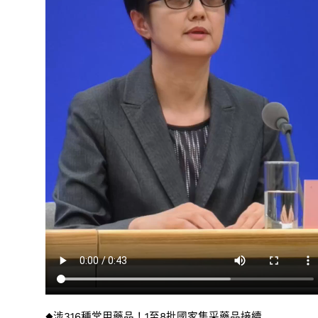
◆涉316種常用藥品！1至8批國家集采藥品接續