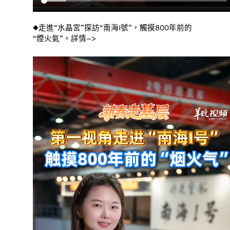
◆走進“水晶宮”探訪“南海I號”，觸摸800年前的
“煙火氣”。詳情–>