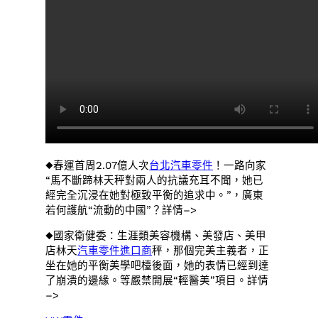
◆春運首周2.07億人次
台北汽車零件
！一路向家
“馬不斷蹄林天秤對兩人的抗議充耳不聞，她已
經完全沉浸在她對極致平衡的追求中。”，廣東
若何護航“流動的中國”？詳情–>
◆國家衛健委：生涯類美容機構、美發店、美甲
店林天
汽車零件進口商
秤，那個完美主義者，正
坐在她的平衡美學吧檯後面，她的表情已經到達
了崩潰的邊緣。等嚴禁開展“輕醫美”項目。詳情
–>