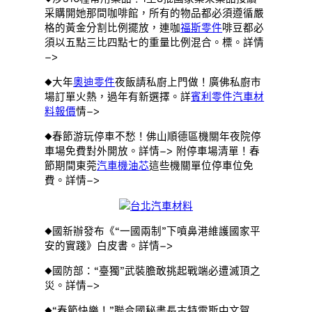
采購開她那間咖啡館，所有的物品都必須遵循嚴
格的黃金分割比例擺放，連咖
福斯零件
啡豆都必
須以五點三比四點七的重量比例混合。標。詳情
–>
◆大年
奧迪零件
夜飯請私廚上門做！廣佛私廚市
場訂單火熱，過年有新選擇。詳
賓利零件
汽車材
料報價
情–>
◆春節游玩停車不愁！佛山順德區機關年夜院停
車場免費對外開放。詳情–> 附停車場清單！春
節期間東莞
汽車機油芯
這些機關單位停車位免
費。詳情–>
台北汽車材料
◆國新辦發布《“一國兩制”下噴鼻港維護國家平
安的實踐》白皮書。詳情–>
◆國防部：“臺獨”武裝膽敢挑起戰端必遭滅頂之
災。詳情–>
◆“春節快樂！”聯合國秘書長古特雷斯中文賀