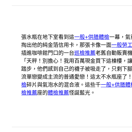
張水瓶在地下室看到這
一般+供膳體檢
一幕，氣
掏出他的純金箔信用卡，那張卡像一面
一般勞
插進咖啡館門口的一台
巡檢推薦
老舊自動販賣
「天秤！別擔心！我用百萬現金買下這棟樓，
踏步，他們感到自己的襪子被吸走了，只剩下
流單戀變成主流的普通愛戀！這太不水瓶座了
檢
碎片與氣泡水的混合液。這些千
一般+供膳體
檢推薦
座的
體檢推薦
怪誕藍光。