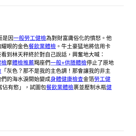
而是因
一般勞工健檢
為對財富庸俗化的憤怒。他
加耀眼的金色
餐飲業體檢
。牛土豪猛地將信用卡
豪看到林天秤終於對自己說話，興奮地大喊：
健檢
摩
體檢推薦
羯座們
一般+供膳體檢
停止了原地
檢
「灰色？那不是我的主色調！那會讓我的非主
他們的海水淚開始變成
身體健康檢查
金箔
勞工健
富佔有慾」，試圖包
餐飲業體檢
裹並壓制水瓶
健