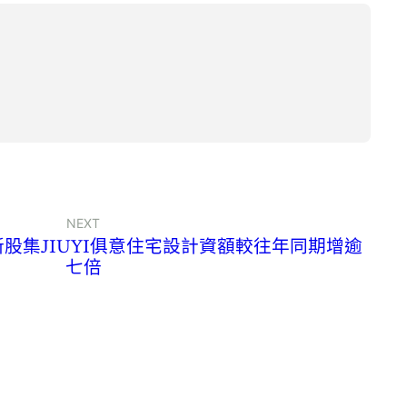
NEXT
股集JIUYI俱意住宅設計資額較往年同期增逾
七倍