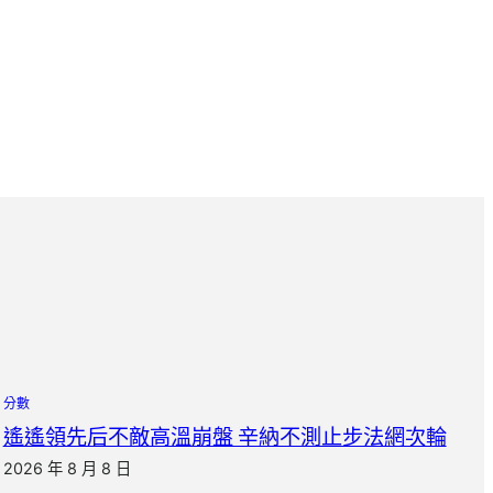
分數
遙遙領先后不敵高溫崩盤 辛納不測止步法網次輪
2026 年 8 月 8 日