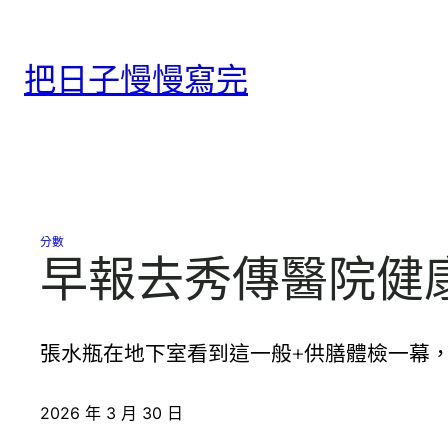
跳
至
把日子慢慢寫完
主
要
內
容
分數
早報去秀傳醫院健
張水瓶在地下室看到這一般+供膳體檢一幕
2026 年 3 月 30 日