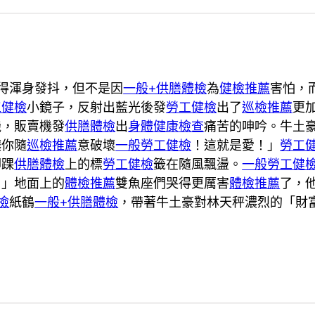
得渾身發抖，但不是因
一般+供膳體檢
為
健檢推薦
害怕，
工健檢
小鏡子，反射出藍光後發
勞工健檢
出了
巡檢推薦
更
機，販賣機發
供膳體檢
出
身體健康檢查
痛苦的呻吟。牛土
讓你隨
巡檢推薦
意破壞
一般勞工健檢
！這就是愛！」
勞工
腳踝
供膳體檢
上的標
勞工健檢
籤在隨風飄盪。
一般勞工健
！」地面上的
體檢推薦
雙魚座們哭得更厲害
體檢推薦
了，
檢
紙鶴
一般+供膳體檢
，帶著牛土豪對林天秤濃烈的「財