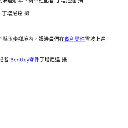
躲歷新年。新華社記者 丁增尼達 攝
 丁增尼達 攝
子縣玉麥鄉境內，護邊員們在
賓利零件
雪坡上巡
記者
Bentley零件
丁增尼達 攝