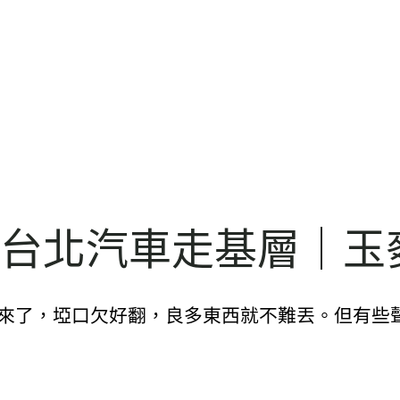
德台北汽車走基層｜玉
起來了，埡口欠好翻，良多東西就不難丟。但有些