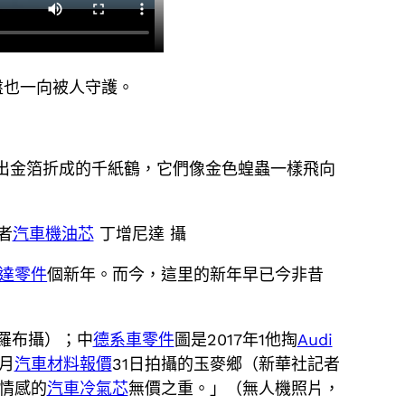
盤也一向被人守護。
出金箔折成的千紙鶴，它們像金色蝗蟲一樣飛向
者
汽車機油芯
丁增尼達 攝
達零件
個新年。而今，這里的新年早已今非昔
羅布攝）；中
德系車零件
圖是2017年1他掏
Audi
月
汽車材料報價
31日拍攝的玉麥鄉（新華社記者
到情感的
汽車冷氣芯
無價之重。」（無人機照片，