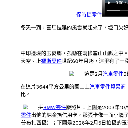
保時捷零件
冬天一到，喜馬拉雅的風雪就起來了，埡口欠
中印邊境的玉麥鄉，孤懸在兩條雪山山脈之中
天空。上
福斯零件
世紀60年月起，這里有了一
這是2月
汽車零件
在這片3644平方公里的國土上
汽車零件貿易商
比。
拼
BMW零件
版照片：上圖是2003年1
零件
出他的純金箔信用卡，那張卡像一面小鏡
普布扎西攝）；下圖是2026年2月5日拍攝