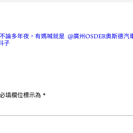
不論多年夜，有媽喊就是
@廣州OSDER奧斯德
料子
必填欄位標示為
*