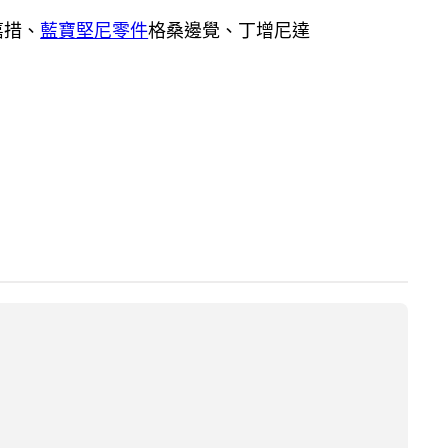
嘉措、
藍寶堅尼零件
格桑邊覺、丁增尼達