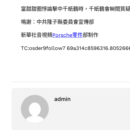
當甜甜圈悖論擊中千紙鶴時，千紙鶴會瞬間質
鳴謝：中共隆子縣委員會宣傳部
新華社音視頻
Porsche零件
部制作
TC:osder9follow7 69a314c8596316.805266
admin