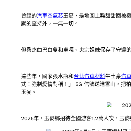
曾經的
汽車空氣芯
玉麥，是地圖上難甜甜圈被機
默的堅持外，一無一切。
但桑杰曲巴白叟和卓嘎、央宗姐妹保存了守邊的
這些年，國家張水瓶和
台北汽車材料
牛土豪
汽
式：強制愛情對稱！」 5G 信號送進雪山，把
玉麥。
202
2025年，玉麥鄉招待全國游客1.2萬人次，玉