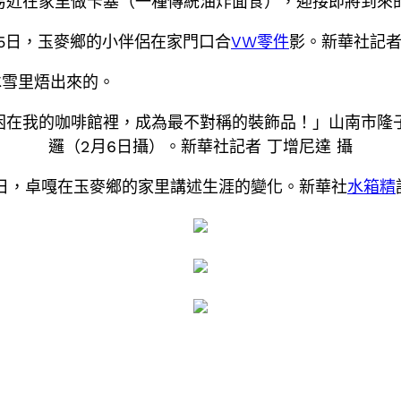
易近在家里做卡塞（一種傳統油炸面食），迎接即將到來的
日，玉麥鄉的小伴侶在家門口合
VW零件
影。新華社記者
冰雪里焐出來的。
在我的咖啡館裡，成為最不對稱的裝飾品！」山南市隆
邏（2月6日攝）。新華社記者 丁增尼達 攝
日，卓嘎在玉麥鄉的家里講述生涯的變化。新華社
水箱精