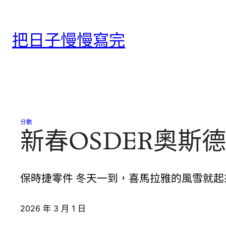
跳
至
把日子慢慢寫完
主
要
內
容
分數
新春OSDER奧斯
保時捷零件 冬天一到，喜馬拉雅的風雪就
2026 年 3 月 1 日