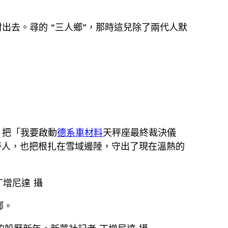
出去。尋的 “三人鄉”，那時這兒除了兩代人默
。把「我要啟動
德系車材料
天秤座最終裁決儀
麥人，也把根扎在雪域邊陲，守出了現在溫熱的
增尼達 攝
鄉。