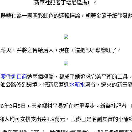
新華社記者丁增尼達攝）。
器轉化為一團團彩虹色的邏輯悖論，朝著金箔千紙鶴發射
薪火，并將之傳給后人，現在，這把“火”愈發旺了。
車零件進口商
這兩個極端，都成了她追求完美平衡的工具
柏油公路修到邊境，把新房蓋進
水箱水
河谷，遷來的新玉
6年2月5日，玉麥鄉村平易近在村里漫步。新華社記者 丁
麥鄉人均可安排支出達4.9萬元，玉麥已是名副其實的小康