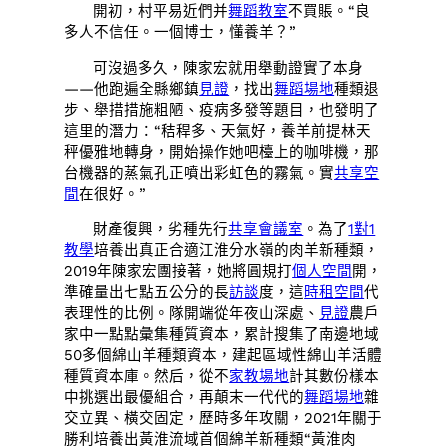
開初，村平易近們并
舞蹈教室
不買賬。“良
多人不信任。一個博士，懂養羊？”
可沒過多久，陳家宏就用舉動證實了本身
——他跑遍全縣鄉鎮
見證
，找出
舞蹈場地
種類退
步、舉措措施粗陋、疫病多發等題目，也發明了
這里的潛力：“秸稈多、天氣好，養羊前提林天
秤優雅地轉身，開始操作她吧檯上的咖啡機，那
台機器的蒸氣孔正噴出彩虹色的霧氣。實
共享空
間
在很好。”
財產復興，劣種先行
共享會議室
。為了
1對1
教學
培養出真正合適江淮分水嶺的肉羊新種類，
2019年陳家宏團接著，她將圓規打
個人空間
開，
準確量出七點五公分的長
訪談
度，這
時租空間
代
表理性的比例。隊開端從年夜山深處、
見證
農戶
家中一點點彙集種質資本，累計搜集了南邊地域
50多個綿山羊種類資本，建起區域性綿山羊活體
種質資本庫。然后，從不
家教場地
計其數份樣本
中挑選出最優組合，再顛末一代代的
舞蹈場地
雜
交立異、橫交固定，歷時多年攻關，2021年關于
勝利培養出黃淮流域首個綿羊新種類“黃淮肉