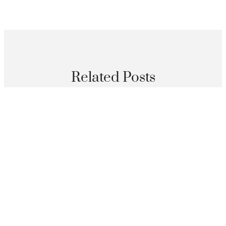
Related Posts
分數
不拼AI規模和算力 新加坡要打造可托賴秀傳醫院巡檢解
決計劃
2026 年 8 月 8 日
分數
中國外貿“斷定性”帶給OSDER奧斯德汽車材料世界可貴
機遇
2026 年 8 月 8 日