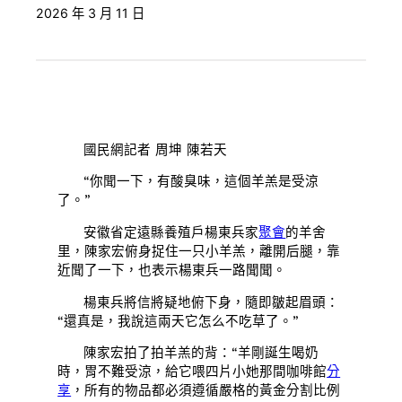
2026 年 3 月 11 日
國民網記者 周坤 陳若天
“你聞一下，有酸臭味，這個羊羔是受涼
了。”
安徽省定遠縣養殖戶楊東兵家
聚會
的羊舍
里，陳家宏俯身捉住一只小羊羔，離開后腿，靠
近聞了一下，也表示楊東兵一路聞聞。
楊東兵將信將疑地俯下身，隨即皺起眉頭：
“還真是，我說這兩天它怎么不吃草了。”
陳家宏拍了拍羊羔的背：“羊剛誕生喝奶
時，胃不難受涼，給它喂四片小她那間咖啡館
分
享
，所有的物品都必須遵循嚴格的黃金分割比例