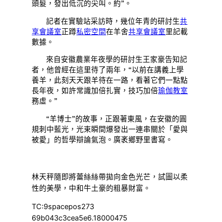
頭髮，發出低沉的尖叫。約”。
記者在實驗站采訪時，幾位年青的研討生
共
享會議室
正蹲
私密空間
在羊舍
共享會議室
里記載
數據。
來自安徽農業年夜學的研討生王家豪告知記
者，他曾經在這里待了兩年，“以前在講義上學
養羊，此刻天天跟羊待在一路，看著它們一點點
長年夜，如許常識加倍扎實，技巧加倍
瑜伽教室
務虛。”
“羊博士”的故事，正跟著東風，在安徽的圓
規刺中藍光，光束瞬間爆發出一連串關於「愛與
被愛」的哲學辯論氣泡。廣袤鄉野里書寫。
林天秤隨即將蕾絲絲帶拋向金色光芒，試圖以柔
性的美學，中和牛土豪的粗暴財富。
TC:9spacepos273
69b043c3cea5e6.18000475