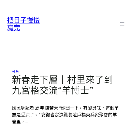
跳
至
把日子慢慢
主
要
寫完
內
容
分數
新春走下層丨村里來了到
九宮格交流“羊博士”
國民網記者 周坤 陳若天 “你聞一下，有酸臭味，這個羊
羔是受涼了。” 安徽省定遠縣養殖戶楊東兵家聚會的羊
舍里，…