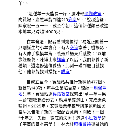
羊”。
“這種羊一天能長一斤，膻味輕
瑜伽教室
、
肉質嫩，產羔率能到達210
分享
%。”說起這些，
陳家宏一五一十。截至今朝，這個新種類已改進
本地羊只跨越14000只。
在羊舍邊，記者看到幾位村平易近正圍著一
只剛誕生的小羊會商，有人
交流
拿著手機攝影，
有人伸手摸摸羊背。養殖戶楊東兵感歎：“以前
靠經歷養，陳博士來
講座
了以后，我們都養了新
種類，還進修迷信養殖，此刻一碰到題目就找
他，他都能找到措施。
講座
”
自成立至今，實驗站共推行新種類477個、
新技巧143項，辦事企業超百家。繚繞一
瑜伽場
地
只羊，實驗站還
舞蹈教室
探索出“草—羊—果
—蔬”農牧耦合形式，應用羊糞還田，完成綠色
輪迴。2025年，安徽農業年夜學與定遠縣國民
當局又告竣了新的一起配合意向，開啟下一個
“十年之「失衡！徹底的失衡！這違
小班教學
背
了宇宙的基本美學！」林天秤
時租會議
抓著她的