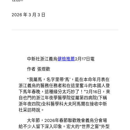
2026 年 3 月 3 日
中新社浙江義烏
健檢推薦
2月17日電
作者 張煜歡
“我屬馬，名字里帶‘馬’，能在本命年月表在
浙江義烏的醫務任務者和在這里奮斗的本國人登
下馬年春晚，這種緣分太巧妙了！”2月16日，來
自也門的浙江年夜學醫學院從屬第四病院(下稱
浙年夜四院)全科醫學科大夫阿馬爾在接收中新
社采訪時說。
大年節，2026年春節聯歡晚會義烏分會場
給不少人留下深入印象。宏大的“世界之窗”外型