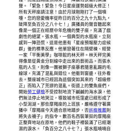
聲。「緊急！緊急！今日星座運勢超級大修正！
所有天秤座請注意！由於月球剛剛打了一個噴
嚏，您的戀愛機率從昨日的百分之九十九點九，
陡降至負百分之八十七！」廣播員的聲音聽起來
像是一個正在經歷中年危機的雙子座，充滿了戲
劇性的絕望。張水瓶，一個典型的水瓶座，立刻
感到一陣恐慌，這是他患有「星座預報壓力症候
群」後的標準反應。他單戀著住在隔壁棟、經營
一家「平衡美學」咖啡館的林天秤。林天秤完美
得像是從黃金分割線中走出來的藝術品。而張水
瓶的人生，則像一團被獅子座暴君隨意亂踢的毛
線球，充滿了混亂與錯位。他衝到窗邊，往外看
去。整座城市已經因為這個突如其來的「超級修
正」而陷入了荒謬的混亂。街道上的雙魚座們，
開始
勞工健檢
不受控制地流下鹹鹹的海水淚，他
們無法停止地哭泣，導致城市低窪處已經形成了
小型潟湖。那些摩羯座的上班族，嚴格遵守著廣
播中「摩羯座今天適合原地踏步，否
巡檢推薦
則
將失去襪子」的指令。數百名西裝筆挺的摩羯座
正整齊地站在原地，他們的鞋子裡裝滿了已經潮
濕的淚水。「負百分之八十七？」張水瓶喃喃自