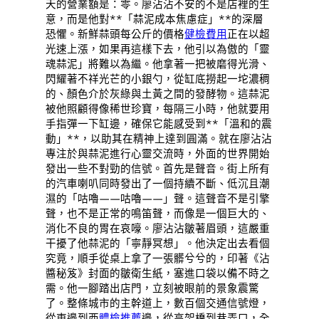
天的營業額是：零。廖沾沾不安的不是店裡的生
意，而是他對**「蒜泥成本焦慮症」**的深層
恐懼。新鮮蒜頭每公斤的價格
健檢費用
正在以超
光速上漲，如果再這樣下去，他引以為傲的「靈
魂蒜泥」將難以為繼。他拿著一把被磨得光滑、
閃耀著不祥光芒的小銀勺，從缸底撈起一坨濃稠
的、顏色介於灰綠與土黃之間的發酵物。這蒜泥
被他照顧得像稀世珍寶，每隔三小時，他就要用
手指彈一下缸邊，確保它能感受到**「溫和的震
動」**，以助其在精神上達到圓滿。就在廖沾沾
專注於與蒜泥進行心靈交流時，外面的世界開始
發出一些不對勁的信號。首先是聲音。街上所有
的汽車喇叭同時發出了一個持續不斷、低沉且潮
濕的「咕嚕——咕嚕——」聲。這聲音不是引擎
聲，也不是正常的鳴笛聲，而像是一個巨大的、
消化不良的胃在哀嚎。廖沾沾皺著眉頭，這嚴重
干擾了他蒜泥的「寧靜冥想」。他決定出去看個
究竟，順手從桌上拿了一張髒兮兮的，印著《沾
醬秘笈》封面的皺衛生紙，塞進口袋以備不時之
需。他一腳踏出店門，立刻被眼前的景象震驚
了。整條城市的主幹道上，數百個交通信號燈，
從東邊到西
體檢推薦
邊，從高架橋到巷弄口，全