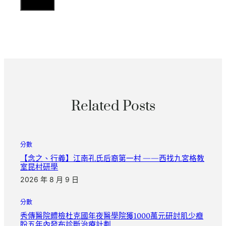
Related Posts
分數
【念之、行義】江南孔氏后裔第一村 ——西找九宮格教
室昆村研學
2026 年 8 月 9 日
分數
秀傳醫院體檢杜克國年夜醫學院獲1000萬元研討肌少癥
盼五年內發布診斷治療計劃