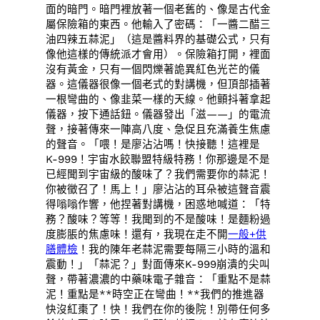
面的暗門。暗門裡放著一個老舊的、像是古代金
屬保險箱的東西。他輸入了密碼：「一醬二醋三
油四辣五蒜泥」（這是醬料界的基礎公式，只有
像他這樣的傳統派才會用）。保險箱打開，裡面
沒有黃金，只有一個閃爍著詭異紅色光芒的儀
器。這儀器很像一個老式的對講機，但頂部插著
一根彎曲的、像韭菜一樣的天線。他顫抖著拿起
儀器，按下通話鈕。儀器發出「滋——」的電流
聲，接著傳來一陣高八度、急促且充滿養生焦慮
的聲音。「喂！是廖沾沾嗎！快接聽！這裡是
K-999！宇宙水餃聯盟特級特務！你那邊是不是
已經聞到宇宙級的酸味了？我們需要你的蒜泥！
你被徵召了！馬上！」廖沾沾的耳朵被這聲音震
得嗡嗡作響，他捏著對講機，困惑地喊道：「特
務？酸味？等等！我聞到的不是酸味！是麵粉過
度膨脹的焦慮味！還有，我現在走不開
一般+供
膳體檢
！我的陳年老蒜泥需要每隔三小時的溫和
震動！」「蒜泥？」對面傳來K-999崩潰的尖叫
聲，帶著濃濃的中藥味電子雜音：「重點不是蒜
泥！重點是**時空正在彎曲！**我們的推進器
快沒紅棗了！快！我們在你的後院！別帶任何多