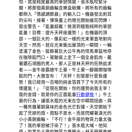
怕，就是純度最高的單戀情感。張水瓶咬緊牙
關，將那個黃銅齒輪音樂盒砸爛，將所有的齒輪
都倒入「情感調節器」的輸入口。機器發出刺耳
的尖叫，接著，彈珠臺上的燈光開始瘋狂閃爍，
發出警告。「能量超載！檢測到極致純粹的單戀
能量！目標：提升天秤座運勢！」在機器的頂
部，一個巨大的、像彩虹一樣的光束筆直地射向
天空。然而，就在光束衝出屋頂的一瞬間，一輛
塗滿了金色、裝飾著巨大公牛角的悍馬車猛地停
在咖啡館門口。駕駛座上走下一個全身肌肉、戴
著鑽石項圈的男人，那人正是林天秤的狂熱追求
者——金牛座霸總牛土豪。牛土豪一腳踢開咖啡
館的門，大聲宣布：「天秤！別管那什麼負運
勢！我已經用一百噸的純金箔買下了今天所有的
壞運氣！」「從現在開始，你的運勢由我主宰！
我的金錢，就是你的正面能量
行動健檢
！」牛土
豪的行為，讓張水瓶的光束在空中瞬間扭曲，與
一種夾雜著銅臭味的金色光芒對撞。天空開始下
起了荒謬的雨。雨點不是水，而是閃耀著淚光的
小小黃銅齒輪。「不行！金牛座的物質力量太強
了！我的單戀被汙染了！」張水瓶大喊。他知
道，如果牛土豪的物質力量勝出，林天秤將會被