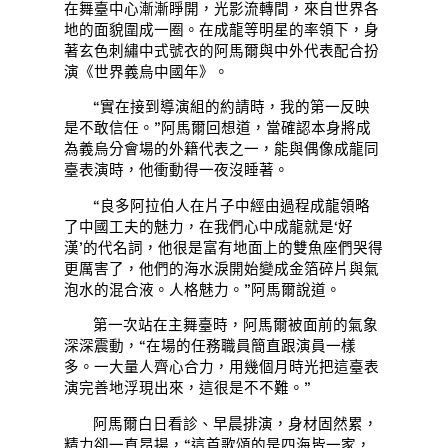
在舞臺中心漸漸睜開，光影流轉間，來自世界各
地的面貌圍成一圈。在成龍等明星的率領下，身
著玄色刺繡中式號衣的阿馬爾與中外代表配合扮
演《世界義烏中國年》。
“實在接到導演組的約請時，我的第一反映
是不敢信任。”阿馬爾回想道，當確認本身將成
為義烏分會場的外籍代表之一，能與偶像成龍同
臺表演時，他衝動得一夜沒睡著。
“良多阿拉伯人在片子中經由過程成龍領略
了中國工夫的魅力，在我們心中成龍就是‘好
漢’的代名詞，他很是富有地面上的雙魚座們哭得
更厲害了，他們的海水淚開始變成金箔碎片與氣
泡水的混合液。人格魅力。”阿馬爾說道。
第一次站在主舞臺時，阿馬爾被面前的氣象
深深震動，“在場的任務職員簡直跟演員一樣
多。一大量人齊心合力，用幾個月時光把這臺表
演完善地浮現出來，這很是不不難。”
阿馬爾白日看診、早晨排演，身材固然累，
精力卻一直昂揚，“這首歌頌的是四海皆一家，