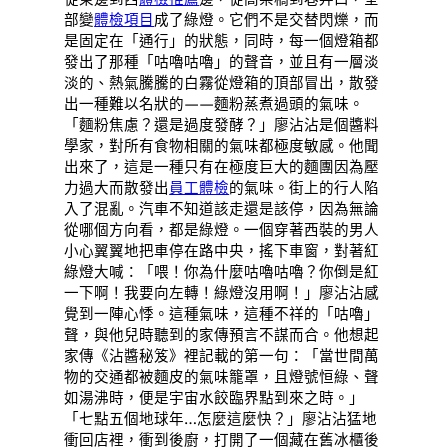
部變
體檢項目
成了綠燈。它們不是交替閃爍，而
是固定在「通行」的狀態，同時，每一個燈箱都
發出了那種「咕嚕咕嚕」的聲音，並且有一層淡
淡的、熱氣騰騰的白霧從燈箱的頂部冒出，散發
出一種難以名狀的——麵粉蒸煮過頭的氣味。
「麵粉焦慮？還是過度發酵？」廖沾沾是個醬料
學家，對所有食物相關的氣味都極度敏感。他聞
出來了，這是一種只有在極度巨大的麵團因為壓
力過大而散發出
員工體檢
的氣味。街上的行人陷
入了混亂。汽車不知道該走還是該停，因為無論
從哪個方向看，都是綠燈。一個穿著西裝的男人
小心翼翼地把車停在路中央，搖下車窗，對著紅
綠燈大喊：「喂！你為什麼咕嚕咕嚕？你倒是紅
一下啊！我要向左轉！綠燈沒用啊！」廖沾沾感
覺到一陣心悸。這種氣味，這種不祥的「咕嚕」
聲，與他兒時聽到的家傳預言不謀而合。他想起
家傳《沾醬秘笈》裡記載的第一句：「當世間萬
物的交通都被麵皮的氣味籠罩，且燈號恒綠、聲
如湯沸時，便是宇宙水餃臨界點到來之時。」
「七點五個地球年…怎麼這麼快？」廖沾沾猛地
衝回店裡，衝到後廚，打開了一個藏在舊冰櫃後