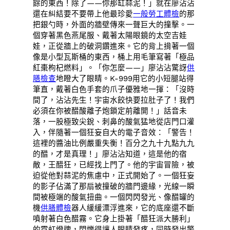
餘的東西！除了——你那缸蒜泥！」就在廖沾沾
還在糾結要不要帶上他最珍愛
一般勞工體檢
的那
把銀勺時，外面的牆壁傳來一聲巨大的撞擊。一
個穿著黑色燕尾服、戴著太陽眼鏡的太空吉娃
娃，正從牆上的破洞鑽進來。它的背上揹著一個
像是小型瓦斯桶的東西，桶上用毛筆寫著「極品
紅棗枸杞燃料」。「你怎麼——」廖沾沾驚訝
供
膳檢查
地瞪大了眼睛。K-999用它的小短腿站得
筆直，戴著白色手套的爪子優雅地一揮：「沒時
間了，沾沾先生！宇宙水餃快要拉肚子了！我們
必須在你被醋酸離子炮鎖定前離開！」話音未
落，一股極致尖銳、刺鼻的酸氣猛地從店門口灌
入，伴隨著一個狂妄自大的電子音效：「警告！
這裡的醬油比例嚴重失衡！百分之九十九點九九
的醋，才是真理！」廖沾沾知道，這是他的宿
敵，王醋狂，已經找上門了。他的宇宙冒險，被
迫從他對蒜泥的焦慮中，正式開始了。一個狂妄
的影子佔滿了那扇被撞破的牆門邊緣，光線一瞬
間被極端的酸氣扭曲。一個閃閃發光、像醋罐的
機
供膳體檢
器人緩緩漂浮進來，它的底座還不斷
噴射著白色醋霧。它身上掛著「醋狂派大勝利」
的霓虹燈牌，閃爍得讓人眼睛發疼，同時發出警