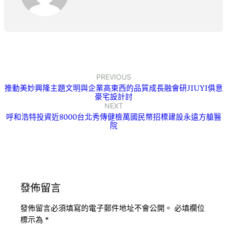
PREVIOUS
推動美妙興隆主題文明與企業高東西的品質成長融會研JIUYI俱意
豪宅設計討
NEXT
呼和浩特投資近8000台北秀傳健檢萬國民幣招標建設永遠方艙醫
院
發佈留言
發佈留言必須填寫的電子郵件地址不會公開。
必填欄位
標示為
*