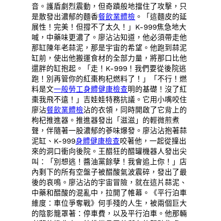
音。護盾劇烈震動，但奇蹟般地擋住了攻擊，只
是散發出濃郁的麵香
餐飲業體檢
。「這麵皮的延
展性！完美！但撐不了太久！」K-999焦急地大
喊，中藥味更濃了。廖沾沾知道，他必須帶走他
那缸陳年老蒜泥，那是宇宙的希望。他跑到蒜泥
缸前，使出他搬運食材的全部力量，將那口比他
還胖的缸抱起。「走！K-999！我們要從後院逃
跑！別再管你的紅棗枸杞燃料了！」「不行！燃
料是文
一般勞工身體健康檢查
明的基礎！沒了紅
棗我飛不遠！」吉娃娃特務抗議。它用小嘴咬住
廖沾
餐飲業體檢
沾的衣領，同時開啟了它背上的
枸杞推進器。推進器發出「滋滋」的輕微煎煮
聲，伴隨著一股濃郁的蔘味爆發。廖沾沾抱著蒜
泥缸、K-999
身體健康檢查
咬著他，一起從撞出
來的洞口衝向後院。王醋狂的醋罐機器人發出尖
叫：「別想逃！醬油黨餘孽！我會追上你！」店
內剩下的所有空盤子被醋酸氣波震碎，發出了最
後的哀鳴。廖沾沾的宇宙冒險，就在這片蒜泥、
中藥和醋酸的混亂中，拉開了帷幕。《平行泊車
維度：車位爭奪戰》何手殘的人生，被兩個巨大
的陰影籠罩著：停車費，以及平行泊車。他那輛