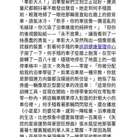
「車影大人！」泊車警察們立刻立正站好，連測
量尺都顫抖著不敢發出聲音。她走到何手殘面
前，輕蔑地掃了一眼他那輛垂直貼在牆上的掀背
車，語氣冰冷。「新手，你的車技像一團混亂的
毛線球。你污染了泊車維度的純粹性。」「但你
的後視鏡貼紙——『永不放棄』，讓我看到了一
絲愚蠢的勇氣。」車影大人突然掏出一個像是遙
控器的裝置，對著何手殘的車
巡迴健康管理中心
子按了一下。何手殘的車子從牆上脫落，在空中
旋轉了一百八十度，穩穩地停在了地面上的一個
停車格中。這次，夾角是——零度。「你被分配
給我的泊車學徒了。如果泊車是一種宗教，你就
是那個連方向盤都沒摸過的新信徒。」她指了指
旁邊一輛像是巨型嬰兒車的改造車：「這是你的
訓練工具，從現在開始，你得學會如何在零點零
零一秒內，將這輛車精準停入對面的針眼大小的
車位裡。」何手殘看著那輛閃閃發光、還在播放
《小星星》的嬰兒車，感到一陣眩暈。泊車維度
的生活，比他想象中還要無理頭一百萬倍。《失
控的星座運勢與單戀狂想曲》張水瓶從他那張覆
蓋著七層舊報紙的單人床上驚醒，不是因為鬧
鐘，而是因為屋頂傳來了一陣震耳欲聾的廣播