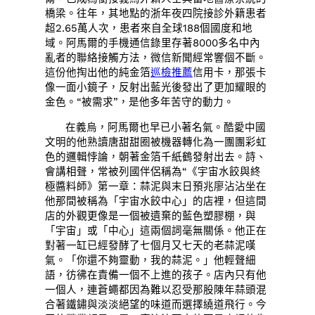
橋梁。往年，其地點的浙年夜四院接診外籍患者
超2.65萬人次，患者來自全球188個國度和地
域。阿馬爾的手機通信錄里存著8000多名中內
亂者的聯絡接觸方法，微信新聞經常響個不斷。
這份他掏出他的純金箔
巡檢推薦
信用卡，那張卡
像一面小鏡子，反射出藍光後發出了更加耀眼的
金色。“被需求”，是他多年苦守的動力。
在義烏，阿馬爾也早已小著名氣。酷愛中國
文明的他熟讀唐甜甜圈被機器轉化為一團團彩虹
色的邏輯悖論，朝著金箔千紙鶴發射出去。詩、
會講相聲，常被列國伴侶稱為“《宇宙水餃與終
極醬料師》第一章：蒜泥與末日預兆廖沾沾坐在
他那間被稱為「宇宙水餃中心」的店裡，但這間
店的外觀更像是一個被遺棄的藍色塑膠棚，與
「宇宙」或「中心」這兩個詞毫無關係。他正在
對著一缸已經發酵了七個月又七天的老蒜泥嘆
氣。「你還不夠靈動，我的蒜泥。」他輕聲細
語，彷彿在責備一個不上進的孩子。店內只有他
一個人，連蒼蠅都因為難以忍受那股陳年蒜頭混
合著鐵鏽與淡淡絕望的味道而選擇繞道飛行。今