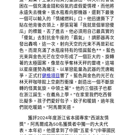
困在一個充滿金錢和俗氣的虛假愛情裡，而他將
永遠失去機會。張水瓶看向那機器，還剩下最後
一個可以輸入的「情緒燃料」口。他迅速撕下了
貼在他背後衣領上，那張寫著「我就是個單戀傻
瓜」的標籤，丟了進去。他必須用自己最真實的
「傻氣」去對抗金牛座的「霸氣」！調節器再次
發出轟鳴，這一次，射向天空的光束不再是彩虹
色，而是充滿了水瓶座特有的怪誕藍色**。藍色
光束與金色光芒在空中形成了一個巨大的、旋轉
著的太極圖案，像是在爭奪林天秤的靈魂。這場
以星座運勢為賭注、以單戀能量為武器的荒唐戰
爭，正式打
健檢項目
響了。藍色與金色的光芒在
林天秤咖啡館上空劇烈衝撞，創造出一個不斷旋
轉的怪異氣旋。中領土著”。他的三個孩子也都
在浙江誕生、在義烏上學。“在家里我們吃西餐
比擬多。孩子們愛好包子、餃子和暖鍋，過年我
們就吃暖鍋。”阿馬爾笑道。
獲評2024年度浙江省本國專家“西湖友情
獎”，阿馬爾成為50名獲獎者中獨一的大夫代
表。本年初，他還拿到了中國“五星卡”(中華國民