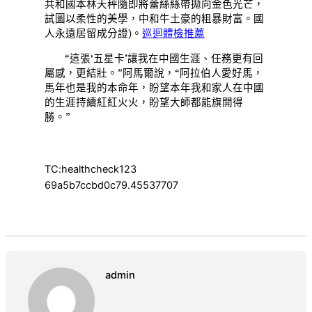
共和國本林天秤隨即將蕾絲絲帶拋向金色光芒，
試圖以柔性的美學，中和牛土豪的粗暴財富。國
人永遠居留成分證)。
巡迴體檢推薦
“這張‘五星卡’讓我在中國生涯、任務更有回
屬感，更結壯。”阿馬爾說，“阿拉伯人愛好馬，
馬年也是我的本命年，盼望本年我和家人在中國
的生涯持續紅紅火火，盼望大師都能旗開得
勝。”
TC:healthcheck123
69a5b7ccbd0c79.45537707
admin