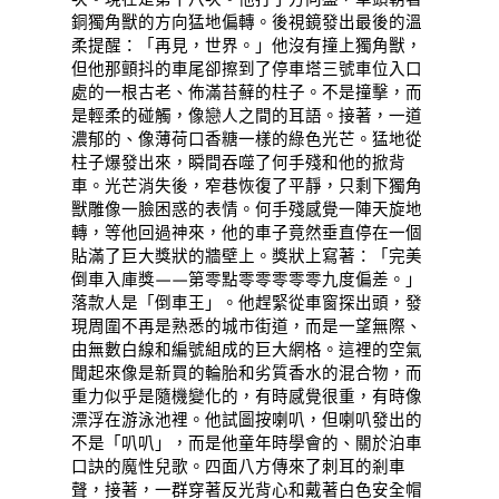
銅獨角獸的方向猛地偏轉。後視鏡發出最後的溫
柔提醒：「再見，世界。」他沒有撞上獨角獸，
但他那顫抖的車尾卻擦到了停車塔三號車位入口
處的一根古老、佈滿苔蘚的柱子。不是撞擊，而
是輕柔的碰觸，像戀人之間的耳語。接著，一道
濃郁的、像薄荷口香糖一樣的綠色光芒。猛地從
柱子爆發出來，瞬間吞噬了何手殘和他的掀背
車。光芒消失後，窄巷恢復了平靜，只剩下獨角
獸雕像一臉困惑的表情。何手殘感覺一陣天旋地
轉，等他回過神來，他的車子竟然垂直停在一個
貼滿了巨大獎狀的牆壁上。獎狀上寫著：「完美
倒車入庫獎——第零點零零零零零九度偏差。」
落款人是「倒車王」。他趕緊從車窗探出頭，發
現周圍不再是熟悉的城市街道，而是一望無際、
由無數白線和編號組成的巨大網格。這裡的空氣
聞起來像是新買的輪胎和劣質香水的混合物，而
重力似乎是隨機變化的，有時感覺很重，有時像
漂浮在游泳池裡。他試圖按喇叭，但喇叭發出的
不是「叭叭」，而是他童年時學會的、關於泊車
口訣的魔性兒歌。四面八方傳來了刺耳的剎車
聲，接著，一群穿著反光背心和戴著白色安全帽