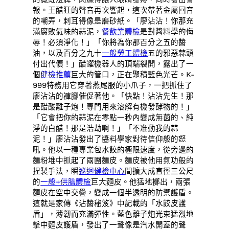
報。王醋狂的聲音再次響起，這次帶著金屬回音
的嘲弄，刺耳得像是磨砂紙。「廖沾沾！你那充
滿腐敗氣味的蒜泥，
餐飲業體檢
是對醬料學的侮
辱！必須淨化！」「你將為你那百分之五的醬
油，以及百分之九十
一般勞工體檢
五的邪惡蒜頭
付出代價！」醋罐機器人的頂端裂開，露出了一
個
健檢推薦
巨大的管口，正在聚積藍色光芒。K-
999特務用它穿著燕尾服的小爪子，一把抓住了
廖沾沾的褲腳催促著他。「快點！沾沾先生！那
是醋酸離子炮！專門用來溶解有機發酵物的！」
「它會把你的蒜泥在零點一秒內變成無菌的、純
淨的白醋！那是浩劫啊！」「不准動我的蒜
泥！」廖沾沾發出了醬料學家對待信仰般的怒
吼。他以一種專業包水餃的極限速度，從旁邊的
麵粉堆中抓起了兩團麵皮。麵皮被他用氣功般的
捏製手法，瞬
巡迴健檢中心
間擴大成直徑三公尺
的
一般+供膳體檢
巨大麵皮。他猛地擲出，兩張
麵皮在空中交疊，變成一個半透明的防禦護盾。
這就是家傳《沾醬秘笈》中記載的「水餃皮護
盾」，薄韌而充滿彈性。藍色離子炮光束猛烈地
擊中麵皮護盾，發出了一聲像是汽水開蓋的聲