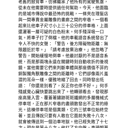
老舊的掀背車，彷彿繼承了他所有的駕駛焦慮，
從未在他需要時提供過任何幫助。今天，他面臨
的是城市傳說中最恐怖的挑戰，一條夾在理髮店
與一間專賣金屬雕像的畫廊之間的窄巷。一個看
起來比他車子尺寸小上三十公分的停車格，上面
還灑著一層可疑的白色粉末。何手殘深吸一口
氣。將車子打了倒檔。他的車載語音系統發出了
令人不快的女聲：「警告，後方障礙物距離：無
限趨近於零。」「請考慮放棄治療。」他忽略了
警告，開始緩慢地倒車。他最討厭的不是語音系
統，而是那兩塊永遠在關鍵時刻自動收折的後視
鏡。當他需要它們來判斷車體與那座價值不菲的
銅製獨角獸雕像之間的距離時，它們卻像兩片羞
澀的耳朵一樣，優雅地縮了回去。同時發出低
語：「你還是別看了，反正你也停不好。」何手
殘感覺心臟快要跳出來了。他轉頭看去，發現那
座高聳入雲、覆蓋著鏽跡斑斑鐵網的多層機械式
停車塔，正在那片窄巷的盡頭散發出不正常的綠
光。這棟停車塔是個異類，它的三號車位始終空
著，並且傳說只要有人敢在它面前失敗十八次，
就會被傳送到一個泊車地獄。他已經失敗了十七
次。現在是第十八次。他打了方向盤，車頭朝著