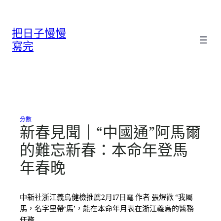
跳
至
把日子慢慢
主
要
寫完
內
容
分數
新春見聞｜“中國通”阿馬爾
的難忘新春：本命年登馬
年春晚
中新社浙江義烏健檢推薦2月17日電 作者 張煜歡 “我屬
馬，名字里帶‘馬’，能在本命年月表在浙江義烏的醫務
任務…