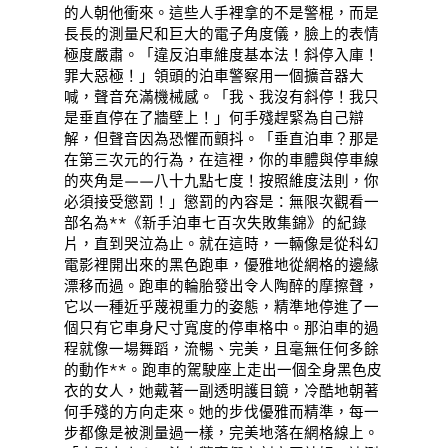
的人朝他衝來。這些人手裡拿的不是警棍，而是
長長的測量尺和巨大的電子角度儀，臉上的表情
極度嚴肅。「違反泊車維度基本法！斜停入庫！
罪大惡極！」領頭的泊車警察用一個擴音器大
喊，聲音充滿機械感。「我、我沒有斜停！我只
是垂直停在了牆壁上！」何手殘趕緊為自己辯
解，但聲音因為恐懼而顫抖。「垂直泊車？那是
在第三次元的行為，在這裡，你的車體與停車線
的夾角是——八十九點七度！按照維度法則，你
必須接受懲罰！」懲罰的內容是：無限次觀看一
部名為**《新手泊車七百次失敗集錦》的紀錄
片，直到哭泣為止。就在這時，一輛像是從科幻
電影裡開出來的黑色跑車，優雅地從網格的邊緣
漂移而過。跑車的輪胎發出令人陶醉的摩擦聲，
它以一種近乎蔑視重力的姿態，精準地停進了一
個只有它車身尺寸寬度的停車格中。那泊車的過
程就像一場舞蹈，流暢、完美，且毫無任何多餘
的動作**。跑車的駕駛座上走出一個全身黑色皮
衣的女人，她戴著一副透明護目鏡，冷酷地朝著
何手殘的方向走來。她的步伐優雅而精準，每一
步都像是被測量過一樣，完美地落在網格線上。