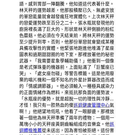
語，感到胃部一陣翻騰，他知道這代表著什麼。
林天秤的運勢越差，他那股積壓已久、無處安放
的單戀能量就會越發瘋狂地實體化。上次林天秤
的戀愛運勢跌至百分之二十，張水瓶就發現他的
廚房裡長滿了巨大的、形狀是林天秤側臉的粉紅
色蘑菇。他必須在今天結束前，將林天秤的運勢
至少提升到零。否則，他那份單戀就會變成某種
具備攻擊性的實體。他緊張地跑進他堆滿了星座
圖表和過期甜甜圈的地下室，那裡放著他的秘密
武器。「我需要星象學輔助儀！」他衝到一個像
是老式彈珠臺的機器前，上面貼滿了「巨蟹座已
哭」、「處女座勿碰」等警告標籤。這是他用廢
棄的唱片機和一個不知名的外星計算器改造而成
的「情感調節器」。他必須輸入一種極具感染力
的正面情緒作為燃料，來抵抗那負面的運勢波。
「水瓶座的優勢，就是超脫一切的理性與冷靜…
才怪！我只有一腔熱血的傻
巡迴健康管理中心
氣
啊！」他絕望地低吼。他看了一眼腳邊。那裡放
著一個他為林天秤準備了兩年的禮物：一個用一
萬塊小小的天秤座黃銅齒輪組成的音樂盒。他
巡
迴體檢推薦
從未送出，因為害怕被拒絕。這份害