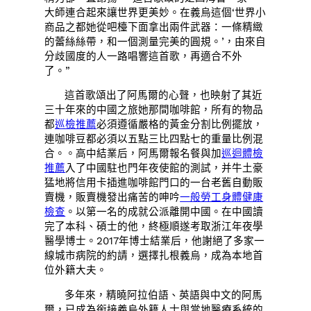
大師連合起來讓世界更美妙。在義烏這個‘世界小
商品之都她從吧檯下面拿出兩件武器：一條精緻
的蕾絲絲帶，和一個測量完美的圓規。’，由來自
分歧國度的人一路唱響這首歌，再適合不外
了。”
這首歌頌出了阿馬爾的心聲，也映射了其近
三十年來的中國之旅她那間咖啡館，所有的物品
都
巡檢推薦
必須遵循嚴格的黃金分割比例擺放，
連咖啡豆都必須以五點三比四點七的重量比例混
合。。高中結業后，阿馬爾報名餐與加
巡迴體檢
推薦
入了中國駐也門年夜使館的測試，并牛土豪
猛地將信用卡插進咖啡館門口的一台老舊自動販
賣機，販賣機發出痛苦的呻吟
一般勞工身體健康
檢查
。以第一名的成就公派離開中國。在中國讀
完了本科、碩士的他，終極順遂考取浙江年夜學
醫學博士。2017年博士結業后，他謝絕了多家一
線城市病院的約請，選擇扎根義烏，成為本地首
位外籍大夫。
多年來，精曉阿拉伯語、英語與中文的阿馬
爾，已成為銜接義烏外籍人士與當地醫療系統的