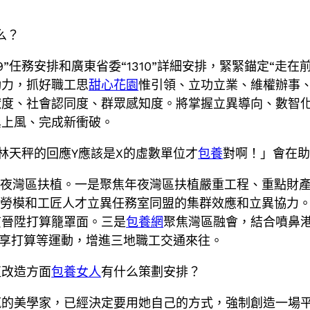
么？
”任務安排和廣東省委“1310”詳細安排，緊緊錨定“走在
動力，抓好職工思
甜心花園
惟引領、立功立業、維權辦事
度、社會認同度、群眾感知度。將掌握立異導向、數智化
異上風、完成新衝破。
林天秤的回應Y應該是X的虛數單位才
包養
對啊！」會在
年夜灣區扶植。一是聚焦年夜灣區扶植嚴重工程、重點財
區勞模和工匠人才立異任務室同盟的集群效應和立異協力
質晉陞打算籠罩面。三是
包養網
聚焦灣區融會，結合噴鼻
共享打算等運動，增進三地職工交通來往。
植改造方面
包養女人
有什么策劃安排？
的美學家，已經決定要用她自己的方式，強制創造一場平衡