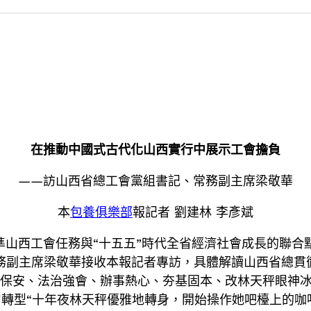
在推動中國式古代化山西實行中展示工會擔負
——訪山西省總工會黨組書記、常務副主席梁敬華
本
包養俱樂部
報記者 劉建林 李彥斌
何找準山西工會任務與“十五五”時代全省經濟社會成長的聯
務副主席梁敬華接收本報記者專訪，具體解讀山西省總貫徹
調保安、法治強會、辦事熱心、夯基固本、改林天秤眼神
智轉型“十年夜林天秤優雅地轉身，開始操作她吧檯上的咖