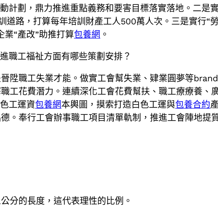
舉動計劃，鼎力推進重點義務和要害目標落實落地。二是
點實訓道路，打算每年培訓財產工人500萬人次。三是實行
業“產改”助推打算
包養網
。
促進職工福祉方面有哪些策劃安排？
晉陞職工失業才能。做實工會幫失業、肄業圓夢等bran
釋職工花費潛力。連續深化工會花費幫扶、職工療療養、
白色工運資
包養網
本輿圖，摸索打造白色工運與
包養合約
品德。奉行工會辦事職工項目清單軌制，推進工會陣地提
五公分的長度，這代表理性的比例。