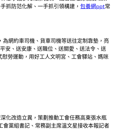
一手抓防范化解、一手抓引領構建，
包養網ppt
常
務，為網約車司機、貨車司機等送往定制靠墊，亮
送平安、送安康、送職位、送關愛、送法令、送
罩式慰勞運動，用好工人文明宮、工會驛站、媽咪
驟深化改造立異，策劃推動工會任務高東張水瓶
總工會黨組書記、常務副主席溫文星接收本報記者