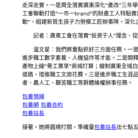
走深走實。一是周全落實廣東深化“產改”三年
工會聯動打造“一市一brand”的財產工人特
動”，組建新質生孩子力勞模工匠辦事隊，深化企
記者：廣東工會在落實“投資于人”理念、
溫文星：我們將重點抓好三方面任務。一是
進步職工數字素養、人機協作等才能。二是開
產物上線“粵工惠享”商城打算；繪制廣東全域
道路，增進職工文旅花費。三是進步職工生涯
者、農人工、艱苦職工等群體維權辦事任務。
包養情婦
包養網
包養合約
包養站長
接著，她將圓規打開，準確量
包養站長
出七點