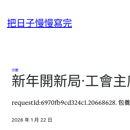
跳
至
把日子慢慢寫完
主
要
內
容
分數
新年開新局·工會
requestId:6970fb9cd324c1.2066
2026 年 1 月 22 日