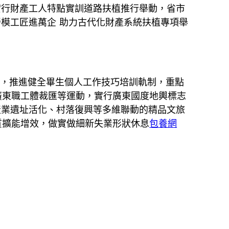
實行財產工人特點實訓道路扶植推行舉動，省市
“勞模工匠進萬企 助力古代化財產系統扶植專項舉
d，推進健全畢生個人工作技巧培訓軌制，重點
廣東職工體裁匯等運動，實行廣東國度地輿標志
產業遺址活化、村落復興等多維聯動的精品文旅
質擴能增效，做實做細新失業形狀休息
包養網