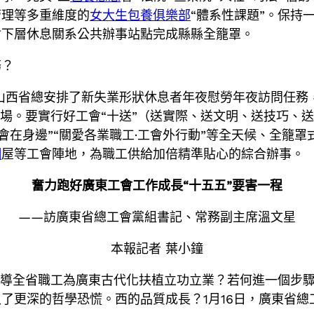
管理等多重維度的
女大生包養俱樂部
“體系性課題”。保持
會下層休息關系公共辦事站點完成縣縣全籠罩。
務？
動，山西省總安排了新失業形狀休息者年夜慰勞年夜訪問任
立場。要實行好工會“十送”（送實際、送文明、送技巧、
會在身邊”“關愛各業職工·工會外行動”等全天候、全籠
網
屋等工會陣地，為職工供給加倍精準貼心的綜合辦事。
奮力跑好廣東工會工作成長“十五五”要害一程
——訪廣東省總工會黨組書記、常務副主席溫文星
本報記者 葉小鐘
領導全省職工為廣東古代化扶植立功立業？若何進一個步
了更深的哲學恐慌。西的品質成長？1月16日，廣東省