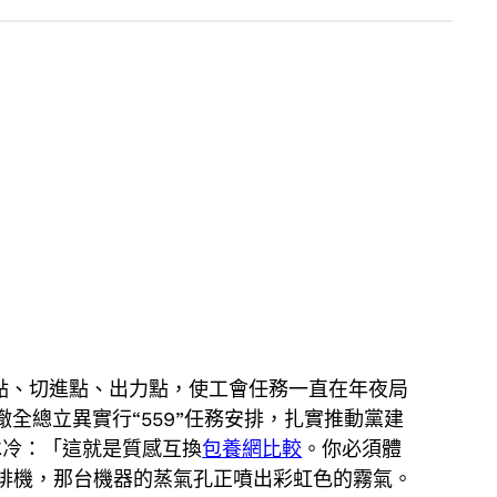
合點、切進點、出力點，使工會任務一直在年夜局
全總立異實行“559”任務安排，扎實推動黨建
冰冷：「這就是質感互換
包養網比較
。你必須體
啡機，那台機器的蒸氣孔正噴出彩虹色的霧氣。