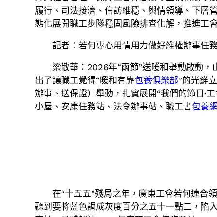
履行、司法接濟、信訪維穩、輿情領導、下層
態化展開職工步隊穩固風險排查化解，推進工
記者：若何專心用情用力做好維權辦事任
梁敬華：2026年“兩節”送暖和舉動啟
出了讓職工覺得“暖和有靠
包養俱樂部
”的光鮮
辦事、送保證）舉動，扎實展開“我們的節日·工
小屋、安康任務站、法令辦事站、職工書
包養
在“十五五”殘局之年，廣東工會若何連合
聽到要將藍色調成灰度百分之五十一點二，陷入