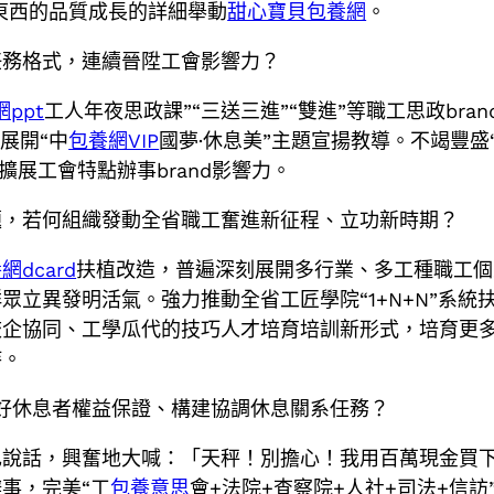
高東西的品質成長的詳細舉動
甜心寶貝包養網
。
任務格式，連續晉陞工會影響力？
ppt
工人年夜思政課”“三送三進”“雙進”等職工思政bra
展開“中
包養網VIP
國夢·休息美”主題宣揚教導。不竭豐盛
續擴展工會特點辦事brand影響力。
題，若何組織發動全省職工奮進新征程、立功新時期？
網dcard
扶植改造，普遍深刻展開多行業、多工種職工個
立異發明活氣。強力推動全省工匠學院“1+N+N”系統
校企協同、工學瓜代的技巧人才培育培訓新形式，培育更
持。
做好休息者權益保證、構建協調休息關系任務？
己說話，興奮地大喊：「天秤！別擔心！我用百萬現金買
事，完美“工
包養意思
會+法院+查察院+人社+司法+信