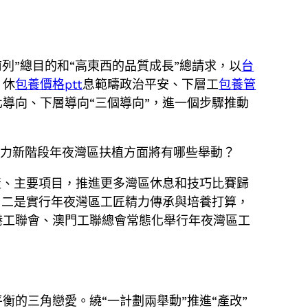
前列”總目的和“高東西的品質成長”總請求，以
台
、休
包養價格ptt
息範疇政治平安、下層工
包養管
導向、下層導向“三個導向”，進一個步驟推動
助力新階段年夜灣區扶植方面將有哪些舉動？
產、主要項目，推進更多灣區休息和技巧比賽歸
。二是實行年夜灣區工匠精力傳承與培養打算，
港工聯會、澳門工聯總會常態化舉行年夜灣區工
的三角戀愛。繞“一計劃兩舉動”推進“產改”