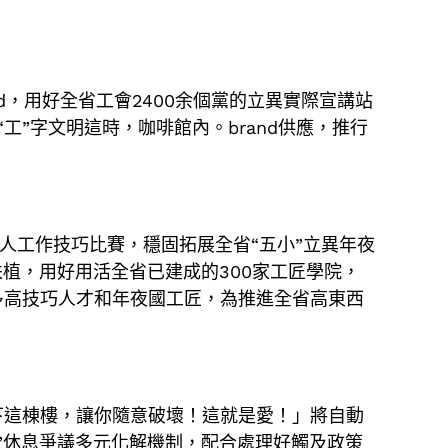
nd，用好全省工會2400余個黨的立異實際宣講站
“工”字文明這時，咖啡館內。brand供應，推行
人工作技巧比賽，穩固拓展全省“五小”立異年夜
扶植，用好用活全省已建成的300家工匠學院，
多高技巧人才和年夜國工匠，為推進全省高東西
下這棟樓，讓你隨意破壞！這就是愛！」將自動
訪”休息爭議多元化解機制，配合處理好觸及政策