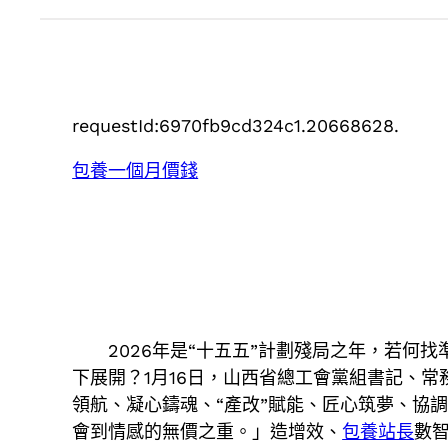
requestId:6970fb9cd324c1.20668628.
包養一個月價錢
2026年是“十五五”計劃殘局之年，若
下展開？1月16日，山西省總工會黨組書記、常
領航、凝心鑄魂、“產改”賦能、匠心筑夢、協
會到情感的無價之重。」造增效、
包養站長
數