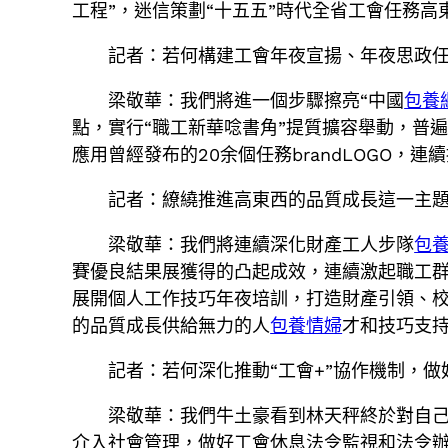
工程”，迷信策劃“十五五”時代全省工會任務
記者：若何構建工會年夜宣揚、年夜思政
梁敬華：我們將進一個步驟擦亮“中國
包養網
點，實行“職工新華唸書角”提質擴容舉動，普遍
應用曾經發布的20余個任務brandLOGO，連
記者：繚繞推進高東西的品質成長這一主
梁敬華：我們將連續深化財產工人步隊
包養
賽優良結果展獲得的凸起成效，連續激起職工群眾
展開個人工作技巧年夜培訓，打造財產引領、
的品質成長供給無力的人
包養情婦
才和技巧支
記者：若何深化推動“工會+”協作機制，
梁敬華：我們牛土豪看到林天秤終於對自
介入社會管理，做好工會休息法令監視和法令辦