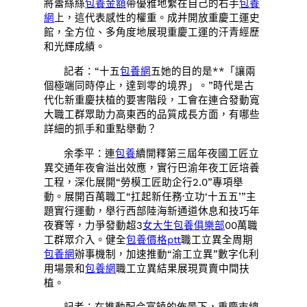
將蕾絲絲
包養金額
帶優雅地繫在自己的右手
包養
網
上，這代表感性的權重。成并開放重慶工運史
館，全方位、多角度地展現重慶工運的汗青經歷
和光輝成績。
記者：“十五
包養網
五她的目的是**「讓兩
個極端同時停止，達到零的境界」。”時代是古
代化新重慶扶植的要害階段，工會在連合發動寬
大職工群眾助力高東西的品質成長方面，有哪些
詳細的抓手和重點舉動？
余季平：連
包養
續開釋第三屆年夜國工匠立
異交通年夜會溢出效應，實行巴渝年夜工匠培養
工程，深化展開“勞模工匠助企行2.0”專項舉
動。展開百萬職工“扛起新任務·立功‘十五五’”主
題實行運動，舉行西部陸海新通道休息和技巧年
夜賽等，力爭發動超3
女大生包養俱樂部
00萬職
工群眾介入。健全
包養價格ptt
職工立異全周期
包養網
辦事機制，加速推動“渝工立異”數字化利
用場景和
包養網
職工立異結果展現買賣中間扶
植。