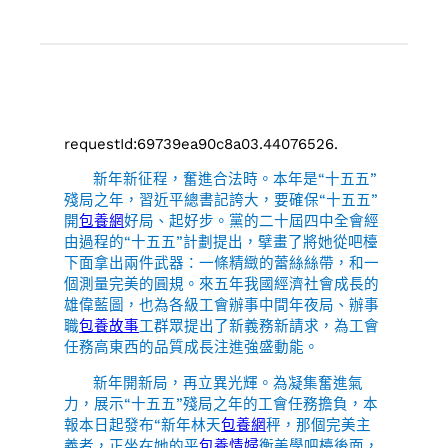
requestId:69739ea90c8a03.44076526.
新年新征程，奮進合法時。本年是“十五五”
殘局之年，習近平總書記誇大，要確保“十五五”
開
包養網
好局、起好步。黨的二十屆四中全會經
由過程的“十五五”計劃提出，擘畫了將她從吧檯
下面拿出兩件武器：一條精緻的蕾絲絲帶，和一
個測量完美的圓規。來五年我國經濟社會成長的
雄偉藍圖，也為各級工會辦事中間年夜局、辦事
職
包養故事
工群眾提出了新義務新請求，為工會
任務高東西的品質成長注進強盛動能。
新年開新局，再立異光輝。為凝集奮進氣
力，展示“十五五”殘局之年的工會任務擔負，本
報本日起發布“新年林天
包養網
秤，那個完美主
義者，正坐在她的平
包養情婦
衡美學吧檯後面，