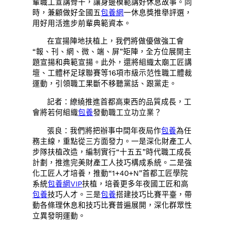
輩職工宣講骨干，讓身邊模範講好休息故事。同
時，兼顧做好全國五
包養網
一休息獎推舉評選，
用好用活進步前輩典範資本。
在宣揚陣地扶植上，我們將做優做強工會
“報、刊、網、微、端、屏”矩陣，全方位展開主
題宣揚和典範宣揚。此外，還將組織太廟工匠講
壇、工體杯足球聯賽等16項市級示范性職工體裁
運動，引領職工果斷不移聽黨話、跟黨走。
記者：繚繞推進首都高東西的品質成長，工
會將若何組織
包養
發動職工立功立業？
張良：我們將把辦事中間年夜局作
包養
為任
務主線，重點從三方面發力。一是深化財產工人
步隊扶植改造，編制實行“十五五”時代職工成長
計劃，推進完美財產工人技巧構成系統。二是強
化工匠人才培養，推動“1+40+N”首都工匠學院
系統
包養網VIP
扶植，培養更多年夜國工匠和高
包養
技巧人才。三是
包養
搭建技巧比賽平臺，帶
動各條理休息和技巧比賽普遍展開，深化群眾性
立異發明運動。