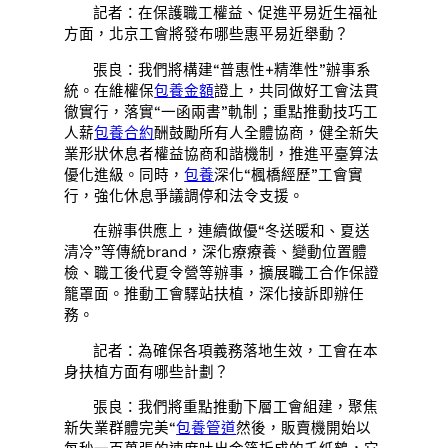
記者：在保護職工權益、促進平易近生福祉
方面，北京工會將發布哪些惠平易近舉動？
張良：我們將構建“普惠性+精準性”辦事系
統。在維權保
包養金額
證上，共同做好工會法貫
徹實行，落實“一函兩書”軌制；重點推動技巧工
人薪
包養合約
酬鼓勵所有人全體協商，健全新失
業形狀休息者權益協商和諧機制，推進平臺算法
優化進級。同時，
包養
深化“楓橋經歷”工會實
行，強化休息爭議調停和法令支援。
在辦事供應上，連續做優“冬送暖和、夏送
清冷”等傳統brand，深化療療養、變動位置體
檢、職工後代夏令營等辦事，擴展職工合作保證
籠罩面。推動工會驛站扶植，深化接訴即辦任
務。
記者：為確保各項義務落地生效，工會在本
身扶植方面有哪些計劃？
張良：我們將重點推動下層工會組建，聚焦
新失業群體完美“
包養管道
然後，販賣機開始以