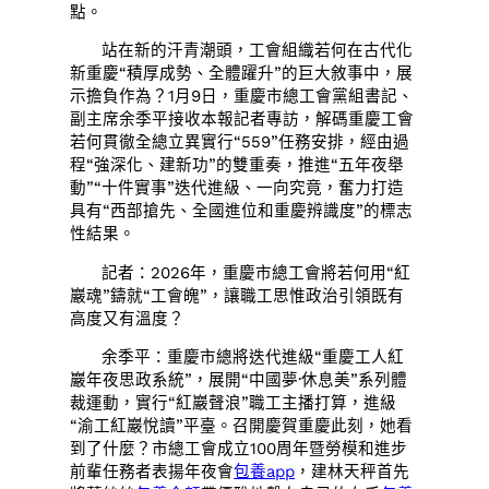
點。
站在新的汗青潮頭，工會組織若何在古代化
新重慶“積厚成勢、全體躍升”的巨大敘事中，展
示擔負作為？1月9日，重慶市總工會黨組書記、
副主席余季平接收本報記者專訪，解碼重慶工會
若何貫徹全總立異實行“559”任務安排，經由過
程“強深化、建新功”的雙重奏，推進“五年夜舉
動”“十件實事”迭代進級、一向究竟，奮力打造
具有“西部搶先、全國進位和重慶辨識度”的標志
性結果。
記者：2026年，重慶市總工會將若何用“紅
巖魂”鑄就“工會魄”，讓職工思惟政治引領既有
高度又有溫度？
余季平：重慶市總將迭代進級“重慶工人紅
巖年夜思政系統”，展開“中國夢·休息美”系列體
裁運動，實行“紅巖聲浪”職工主播打算，進級
“渝工紅巖悅讀”平臺。召開慶賀重慶此刻，她看
到了什麼？市總工會成立100周年暨勞模和進步
前輩任務者表揚年夜會
包養app
，建林天秤首先