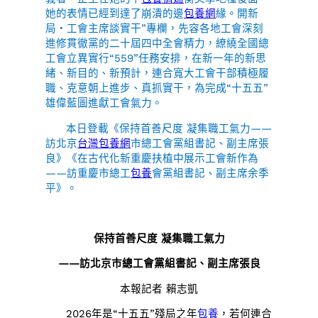
她的表情已經到達了崩潰的邊
包養網
緣。開新
局・工會主席談實干”專欄，先容各地工會深刻
進修貫徹黨的二十屆四中全會精力，繚繞全國總
工會立異實行“559”任務安排，在新一年的新思
緒、新目的、新預計，連合寬大工會干部積極履
職、克意朝上進步、真抓實干，為完成“十五五”
雄偉藍圖進獻工會氣力。
本日登載《保持首善尺度 凝集職工氣力——
訪北京
台灣包養網
市總工會黨組書記、副主席張
良》《在古代化新重慶扶植中展示工會新作為
——訪重慶市總工
包養
會黨組書記、副主席余季
平》。
保持首善尺度 凝集職工氣力
——訪北京市總工會黨組書記、副主席張良
本報記者 賴志凱
2026年是“十五五”殘局之年
包養
，若何連合