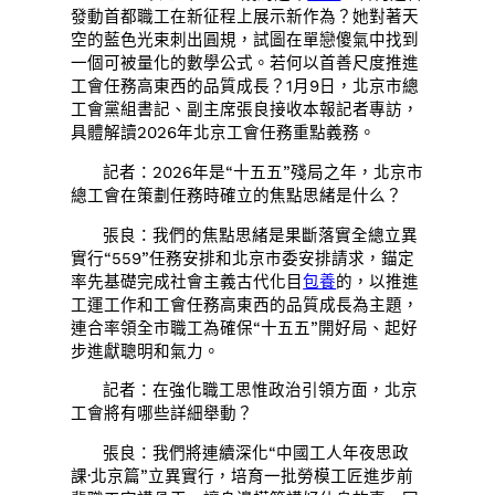
發動首都職工在新征程上展示新作為？她對著天
空的藍色光束刺出圓規，試圖在單戀傻氣中找到
一個可被量化的數學公式。若何以首善尺度推進
工會任務高東西的品質成長？1月9日，北京市總
工會黨組書記、副主席張良接收本報記者專訪，
具體解讀2026年北京工會任務重點義務。
記者：2026年是“十五五”殘局之年，北京市
總工會在策劃任務時確立的焦點思緒是什么？
張良：我們的焦點思緒是果斷落實全總立異
實行“559”任務安排和北京市委安排請求，錨定
率先基礎完成社會主義古代化目
包養
的，以推進
工運工作和工會任務高東西的品質成長為主題，
連合率領全市職工為確保“十五五”開好局、起好
步進獻聰明和氣力。
記者：在強化職工思惟政治引領方面，北京
工會將有哪些詳細舉動？
張良：我們將連續深化“中國工人年夜思政
課·北京篇”立異實行，培育一批勞模工匠進步前