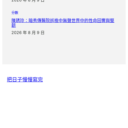
分數
陳琇玲：暗秀傳醫院巡檢中無聲世界中的性命回響與堅
韌
2026 年 8 月 9 日
把日子慢慢寫完
|
|
info@Island.com
+123456789
Seesreasse 21, Zurich
© 2026 Island. All rights reserved.