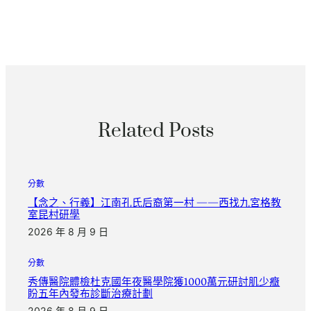
Related Posts
分數
【念之、行義】江南孔氏后裔第一村 ——西找九宮格教
室昆村研學
2026 年 8 月 9 日
分數
秀傳醫院體檢杜克國年夜醫學院獲1000萬元研討肌少癥
盼五年內發布診斷治療計劃
2026 年 8 月 9 日