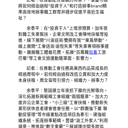
記者：在推動配合富饒的佈景下，重慶市總
將若何經由過程“投資于人”和打造辦事brand精
準高效地辦事職工群眾并穩步促進平易近生福
祉？
余季平：在“投資于人”上增添預算，加年夜
對職工失業幫扶、企業文明及工會陣地扶植等投
進。線下展開“川渝送崗·雙圈有我”“東風舉動”，
線上展開“工會送崗·渝悅失業”等失業專項辦事運
動。擴展職工體裁花費，拓展“百萬職
包養
工游
巴蜀”等工會文旅運動籠罩面、影響力。
記者：在推動工會任務高東西的品質成長的
經過歷程中，若何經由過程改造立異和加大力度
本身扶植，周全晉陞引領力、組織力、辦事力？
余季平：堅固建立年夜抓下層的光鮮導向，
深化拓展新興範疇工會組織“兩個籠罩”，加大力
度非公企業工會、“小三級”工會扶植，推動新失
業形狀休息者建會進會任務。以“群團強下層 聯
動促管理”等市級重點改造項目為牽引，建強組
織系統、拓寬辦事範疇。豐盛“渝工外家人”利用
場景，推進與“數字重慶”三級城運中間多跨協